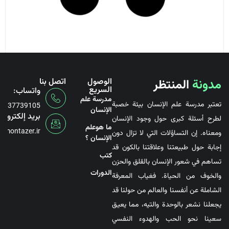
دونة
المنتظر
الوصول
اتصل بنا
السريع
واتساب:
مدرسة علم
عتبر مدرسة علم الإنسان بيئة خصبة
0046737739105
الإنسان
بريد إلكتروني:
طرح أسئلة كبرى حول وجود الإنسان
ما هوعلم
nfo@montazer.ir
عناه. إن التساؤلات التي لا تزال دون
الإنسان ؟
ابة حول طبيعتنا وعلاقتنا بالكون قد
کتب
ساهم في شعور الإنسان بالقلق والحزن
الدورات
الخوف من الحياة. فغياب المعرفة
شاملة عن أنفسنا والعالم من حولنا قد
علنا نشعر بالوحدة والتيه، مما يعيق
عينا نحو الحب والهدوء النفسي