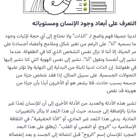
دور القدوة في حياة الإنسان
0/18
التعرف على أبعاد وجود الإنسان ومستوياته
العلاقة بين الدنيا والآخرة
0/24
لدينا جميعًا فهم واضح لـ “الذات” ولا نحتاج إلى أي حجة لإثبات وجود
السنن الإلهية
0/20
ما نسميه “أنا”. على الرغم من تغير شكل وملامح وأعضاء أجسادنا على
مر الحياة، إلا أننا لا نزال نفس الشخص الذي كنا في الطفولة. عندما
الموت… أم الولادة؟
0/13
نشير إلى أنفسنا ونقول “أنا”، نشير إلى نفس الهوية التي كنا نشير إليها
في طفولتنا. إن الذات لدينا ثابتة من البداية إلى النهاية ولا تؤثر عليها
الدنيا؛ نادٍ لصناعة الإنسان
0/8
التحولات الجسمية. على سبيل المثال، إذا فقد شخص جزءًا من
جسمه بسبب حادث، فلا يشعر هو أو الآخرون أبدًا بأن جزءًا من
كيف نصبح إنسانًا بحق؟
0/18
هويته قد نقص.
تشير هذه الأدلة والعديد من الأدلة الأخرى إلى أن للإنسان بُعدًا غير
ماديًا بالإضافة إلى جسده، حيث أن هذا البُعد لا يتأثر بالتغييرات
المادية. يدعى هذا البُعد غير المادي، أو “الأنا الحقيقية”، في الثقافة
الإسلامية ب “الروح، أو النفس أو القلب”. (يطلق على هذا البعد
المجرد للإنسان إسم “الروح” قبل انتمائه إلى الجسد و بعد إنفصاله