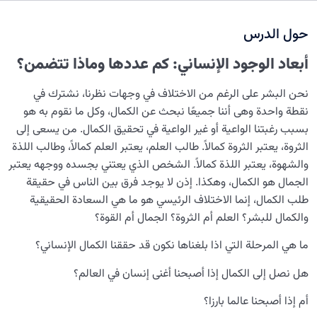
میزات الکائنات الذاتیة کیف تقسّمها إلى خمسة أقسام؟
حول الدرس
ماهو قانون الزوجية؟ وماهي المعايير المهمة المتوفرة في
زوجية كائنين؟
أبعاد الوجود الإنساني: كم عددها وماذا تتضمن؟
ما هي حقيقة الوجود الإنساني؟ ما هو الإنسان؟
نحن البشر على الرغم من الاختلاف في وجهات نظرنا، نشترك في
تعریف أبعاد الوجود الإنساني؛ هل لدى الإنسان بعدًا آخر غیر
نقطة واحدة وهی أننا جميعًا نبحث عن الكمال، وكل ما نقوم به هو
البعد الجسدي؟
بسبب رغبتنا الواعية أو غير الواعية في تحقيق الكمال. من يسعى إلى
الثروة، يعتبر الثروة كمالاً. طالب العلم، يعتبر العلم كمالاً، وطالب اللذة
تعريف البعد الجمادي للإنسان، مصدر اهتمامه بالرفاهية و
والشهوة، يعتبر اللذة كمالاً. الشخص الذي يعتني بجسده ووجهه يعتبر
الأمور المادية
الجمال هو الكمال، وهكذا. إذن لا يوجد فرق بين الناس في حقيقة
طلب الكمال، إنما الاختلاف الرئيسي هو ما هي السعادة الحقيقية
ما هو البعد النباتي للإنسان، مكانة الإنسان في البعد النباتي
والكمال للبشر؟ العلم أم الثروة؟ الجمال أم القوة؟
ما هي النفس الحيوانیة؟ ما هي السمات التي نشاركها مع
ما هي المرحلة التي اذا بلغناها نكون قد حققنا الكمال الإنساني؟
الحيوانات؟
هل نصل إلى الكمال إذا أصبحنا أغنى إنسان في العالم؟
ما هو العقل؟ | العقل ليس دائما مبدأ تفوّق الإنسان
أم إذا أصبحنا عالما بارزا؟
ما معنى “الأنا الحقيقية” في الوجود البشري؟ | التعريف لمفهوم