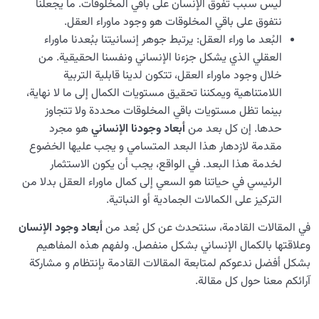
ليس سبب تفوق الإنسان على باقي المخلوقات. ما يجعلنا
نتفوق على باقي المخلوقات هو وجود ماوراء العقل.
البُعد ما وراء العقل: يرتبط جوهر إنسانيتنا ببُعدنا ماوراء
العقلي الذي يشكل جزءنا الإنساني ونفسنا الحقيقية. من
خلال وجود ماوراء العقل، تتكون لدينا قابلية التربية
اللامتناهية ويمكننا تحقيق مستويات الكمال إلى ما لا نهاية،
بينما تظل مستويات باقي المخلوقات محددة ولا تتجاوز
حدها. إن كل بعد من
أبعاد وجودنا الإنساني
هو مجرد
مقدمة لازدهار هذا البعد المتسامي و يجب عليها الخضوع
لخدمة هذا البعد. في الواقع، يجب أن يكون الاستثمار
الرئيسي في حياتنا هو السعي إلى كمال ماوراء العقل بدلا من
التركيز على الكمالات الجمادية أو النباتية.
في المقالات القادمة، سنتحدث عن كل بُعد من
أبعاد وجود الإنسان
وعلاقتها بالكمال الإنساني بشكل منفصل. ولفهم هذه المفاهيم
بشكل أفضل ندعوكم لمتابعة المقالات القادمة بإنتظام و مشاركة
آرائكم معنا حول كل مقالة.