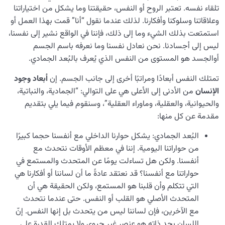
تلقاء نفسه. تعتبر الروح أو النفس، حقيقتنا وما يشكل من اختياراتنا
وعلاقاتنا وسلوكنا وأفكارنا. لذلك عندما نقول “أنا” قمت بهذا العمل أو
استمتعت بذلك الشيء وما إلى ذلك، فإننا في الواقع نشير إلى نفسنا،
ليس إلى أجسادنا. نحن نعادل نفسنا وما نعرفه باسم الجسم
أوالجسد هو المستوى من النفس الذي يُعرف بالبُعد الجمادي.
تمتلك النفس أبعادًا ومراتبًا أخرى إلى جانب الجسم. إن
أبعاد وجود
الإنسان
من الأدنى إلى الأعلى هي على التوالي: “الجمادية، والنباتية،
والحيوانية، والعقلية، وماوراء العقلية”، وسنقوم فيما يلي بتقديم
مقدمة عن كل منها:
البُعد الجمادي: يشكل حوارنا الداخلي مع أنفسنا حجما كبيرًا
من حواراتنا اليومية. إننا في معظم الأوقات نتحدث مع
أنفسنا. ولكن هل تساءلت يومًا عن المتحدث والمستمع في
حواراتنا مع أنفسنا؟ قد نعتقد عادةً ما أن لساننا أو أفكارنا هي
التي تتكلم وأن قلبنا هو المستمع، ولكن الحقيقة هي أن
المتحدث الأصلي هو القلب أو النفس. حتى عندما نتحدث
مع الآخرين، فإن لساننا ليس من يتحدث بل إنها النفس. إنّ
اللسان بحد ذاته هو عنصر غير حيوي ولا يمتلك القدرة على