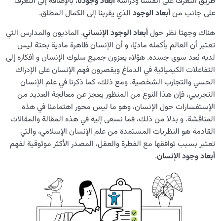
طريق التعرف على أنفسنا ودراسة
أبعاد وجودنا
، بالإضافة إلى التعرف
ما هي القوى الإدراكية عند الإنسان و ماذا تفعل؟| الحس،
الخيال، الوهم، العقل و القلب
على جانب من
أبعاد الوجود
الذي يقربنا إلى الكمال المطلق.
هناك وجهتا نظر حول
أبعاد الوجود الإنساني
. الماديون والمدارس التي
تبيين دور الحس في الحياة من خلال دراسة وظائف الجانب
الحسي و أضراره
تعتبر أن العالم بأكمله ماديًا، و أن الإنسان ظاهرة مادية بحتة لیس
لديه بُعد سوى جسده. هؤلاء يعزون جميع سلوك الإنسان و أفكاره إلى
ما هي قوة الخيال وما هو دورها في حياة الإنسان؟
التفاعلات الكيميائية في الدماغ ويقصرون فهم الإنسان على الإدراك
الحسي والتجارب الشخصية. ومع ذلك، كما ذكرنا في علم الإنسان
ما هو الوهم وما هي علاقته بالتوهم وما الدور الذي يلعبه في
التجريبي، فإن هذا النوع من المنظور يعجز عن معالجة العديد من
حياتنا؟
الإستفسارات حول الإنسان، وهو ما ليس محور اهتمامنا في هذه
تعریف قوة العقل ودراسة الفروق بین العاقل والذکيّ
المناقشة. و بدلا من ذلك، فما نسعى إليه في هذه المقالة والمقالات
القادمة هو النظريات المستمدة من علم الإنسان الإسلامي، والتي
ما هي الروح أو النفس، هل الروح هي التفاعلات في الدماغ؟
تعتبر بسبب توافقها مع الفطرة والعقل، المصدر الأكثر موثوقية لفهم
أبعاد وجود الإنسان
.
ما هو ماوراء العقل؟ وما هو الجزء الإنساني من وجودنا وما هو
دوره؟
منظومة المحبّة في كيان الإنسان
0/20
غاية الخلق ومكانة الإنسان
0/7