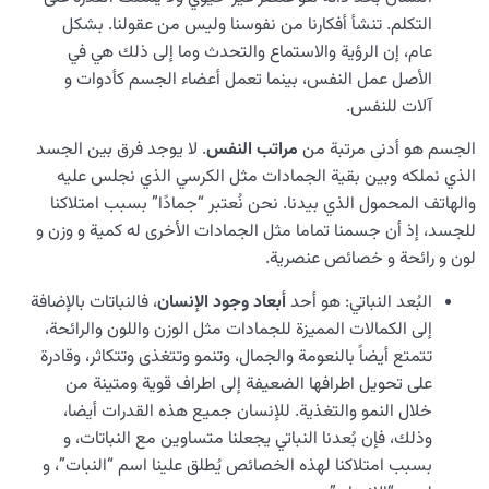
التكلم. تنشأ أفكارنا من نفوسنا وليس من عقولنا. بشكل
عام، إن الرؤية والاستماع والتحدث وما إلى ذلك هي في
الأصل عمل النفس، بينما تعمل أعضاء الجسم كأدوات و
آلات للنفس.
الجسم هو أدنى مرتبة من
مراتب النفس
. لا يوجد فرق بين الجسد
الذي نملكه وبين بقية الجمادات مثل الكرسي الذي نجلس عليه
والهاتف المحمول الذي بيدنا. نحن نُعتبر “جمادًا” بسبب امتلاكنا
للجسد، إذ أن جسمنا تماما مثل الجمادات الأخرى له كمية و وزن و
لون و رائحة و خصائص عنصرية.
البُعد النباتي: هو أحد
أبعاد وجود الإنسان
، فالنباتات بالإضافة
إلى الکمالات المميزة للجمادات مثل الوزن واللون والرائحة،
تتمتع أيضاً بالنعومة والجمال، وتنمو وتتغذى وتتكاثر، وقادرة
على تحويل اطرافها الضعيفة إلى اطراف قوية ومتينة من
خلال النمو والتغذية. للإنسان جميع هذه القدرات أيضا،
وذلك، فإن بُعدنا النباتي يجعلنا متساوين مع النباتات، و
بسبب امتلاكنا لهذه الخصائص يُطلق علينا اسم “النبات”، و