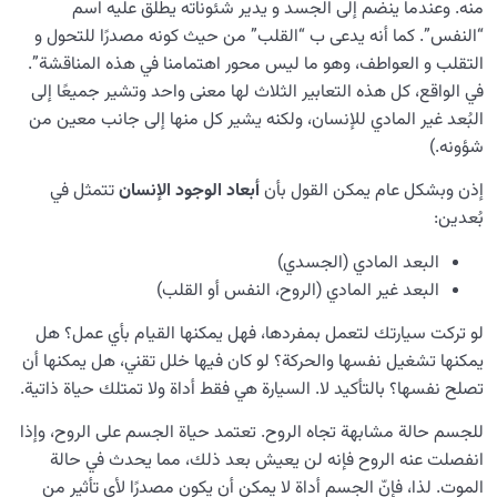
منه. وعندما ينضم إلى الجسد و يدير شئوناته يطلق عليه اسم
“النفس”. كما أنه يدعى ب “القلب” من حيث كونه مصدرًا للتحول و
التقلب و العواطف، وهو ما ليس محور اهتمامنا في هذه المناقشة”.
في الواقع، كل هذه التعابير الثلاث لها معنى واحد وتشير جميعًا إلى
البُعد غير المادي للإنسان، ولكنه يشير كل منها إلى جانب معين من
شؤونه.)
إذن وبشكل عام یمکن القول بأن
أبعاد الوجود الإنسان
تتمثل في
بُعدين:
البعد المادي (الجسدي)
البعد غیر المادي (الروح، النفس أو القلب)
لو تركت سيارتك لتعمل بمفردها، فهل يمكنها القيام بأي عمل؟ هل
يمكنها تشغيل نفسها والحركة؟ لو کان فیها خلل تقني، هل يمكنها أن
تصلح نفسها؟ بالتأكيد لا. السيارة هي فقط أداة ولا تمتلك حياة ذاتية.
للجسم حالة مشابهة تجاه الروح. تعتمد حياة الجسم على الروح، وإذا
انفصلت عنه الروح فإنه لن يعيش بعد ذلك، مما يحدث في حالة
الموت. لذا، فإنّ الجسم أداة لا يمكن أن يكون مصدرًا لأي تأثير من