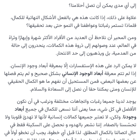
“أعلى من العقل” أو “ماوراء العقل”
إلى أي مدى يمكن أن تصل أحلامنا؟
ما هي حقيقة الإنسان؟ ماذا يكمن وراء سوء فهم الإنسان
علاوة على ذلك، إذا كانت هذه هي بالفعل الأشكال النهائية للكمال،
لنفسه؟
فلماذا تستمر رغباتنا وعواطفنا في النمو حتى بعد تحقيقها؟
ما هو تعريف الإنسان؟ هل من الضروري إعادة تعريف الإنسان
ومن المحير أن نلاحظ أن العديد من الأفراد الأكثر شهرة وإبهارًا وثراءً
ومفهوم الإنسانية؟
في العالم، عند وصولهم إلى ذروة هذه الكمالات، ينحدرون إلى حالة
من العدمية، بل ويذهبون إلى حد الانتحار.
هل الإنسان راغب في اللانهاية أم هو كائنٌ لا يشبع؟
لا يمكن الرد على هذه الإستفسارات إلّا بمعرفة أبعاد وجود الإنسان.
دراسة دور ومكانة أنواع الكمال في مراتب وجود الإنسان
إذا لم تتم معرفة
أبعاد الوجود الإنساني
بشكل صحيح و لم يتم فصلها
ما هو الكمال الإنساني و ما هو علاقته بسعادة الإنسان و
عن بعضها البعض، فمن المستحيل أن نفهم ما هو الكمال الحقيقي
هدوءه؟
للإنسان ومتى يمكننا حقا أن نصل إلى السعادة والسلام.
ما هو مفهوم الكمالية أو الطموح نحو الكمال؟ هل فهمناه
يوجد لدينا جميعا رغبات واتجاهات مختلفة ونرغب في أن نكون
بشكل صحيح؟
الأفضل في كل شيء، مما يعنى أننا نسعى للكمال في جميع
أبعاد
وجودنا
. ولكن، لا تعتبر جميعها كمالات إنسانية لأنها لا تهدئ قلوبنا ولا
ما هو الدين؟ هل الدين مجموعة من الأحكام؟ من هو
تحسّسنا بالصفاء. إننا نشعر بالهدوء و نحصل على السكينة فقط في
المخاطب بالدين؟
حال اتصالنا بالكمال المطلق. لذا قبل أي خطوة، يجب أن نخطو أولاً في