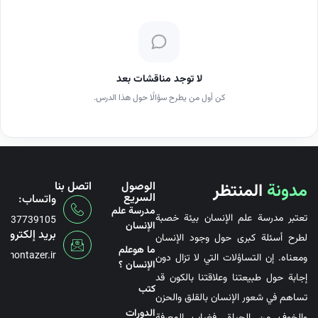
لا توجد مناقشات بعد
كن أول من يطرح سؤالًا حول هذا الدرس.
مدونة
المنتظر
الوصول
اتصل بنا
السريع
واتساب:
مدرسة علم
تعتبر مدرسة علم الإنسان بيئة خصبة
6737739105
الإنسان
بريد إلكتروني
لطرح أسئلة كبرى حول وجود الإنسان
ما هوعلم
@montazer.ir
ومعناه. إن التساؤلات التي لا تزال دون
الإنسان ؟
إجابة حول طبيعتنا وعلاقتنا بالكون قد
کتب
تساهم في شعور الإنسان بالقلق والحزن
الدورات
والخوف من الحياة. فغياب المعرفة