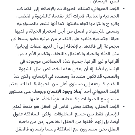
ليس “الإنسان”
.
البُعد الحیواني: تمتلك الحيوانات، بالإضافة إلى الكمالات
الجمادية والنباتية، قدرات أكثر تقدما، كالشهوة والغضب،
والزواج والتزامها تجاه عائلتها. كما أنها تشعر بالمسؤولية
وتسعى للاجتهاد والعمل من أجل استمرار الحياة، و لديها
حياة اجتماعية وقادرة على التقدم من مرتبة عضو بسيط في
مجموعة إلى قائدها. بالإضافة إلى أن لديها صفات إيجابية
مثل الوفاء والحياء والاعتدال واللطف، وتخدم الأفراد من
أقرانها و غير اقرانها. جميع هذه الخصائص موجودة في
الإنسان أيضًا. إلا أن بعض هذه الخصائص مثل الشهوة
والغضب قد تكون متقدمة ومعقدة في الإنسان، ولكن هذا
التقدم لا يرفعه إلى مستوى أعلى من الحيوانية. لذلك، یعتبر
البُعد الحيواني أحد
أبعاد وجود الإنسان
ویجعله على مستوى
متساوٍ مع الحيوانات ولا یعطيه تفوقًا خاصًا عليها.
البُعد العقلي: يعتقد بعض الناس أن العقل هو منحة تُمنح
للإنسان فقط بين جميع المخلوقات. ولكن، للملائكة عقول
أيضا، بل إنهم خُلقوا من العقل الخالص. إذن من ناحية
العقل نحن متساوون مع الملائكة ولسنا بإنسان، فالعقل