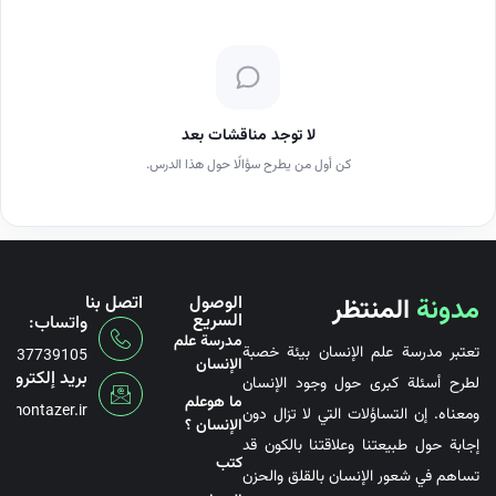
لا توجد مناقشات بعد
كن أول من يطرح سؤالًا حول هذا الدرس.
مدونة
المنتظر
الوصول
اتصل بنا
السريع
واتساب:
مدرسة علم
تعتبر مدرسة علم الإنسان بيئة خصبة
6737739105
الإنسان
بريد إلكتروني
لطرح أسئلة كبرى حول وجود الإنسان
ما هوعلم
@montazer.ir
ومعناه. إن التساؤلات التي لا تزال دون
الإنسان ؟
إجابة حول طبيعتنا وعلاقتنا بالكون قد
کتب
تساهم في شعور الإنسان بالقلق والحزن