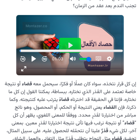
تجنب الندم بعد عقد من الزمان؟
إن كل قرار نتخذه، سواء كان عملًا أو فكرًا، سيحمل معه
قضاء
أو نتيجة
خاصة تعتمد على القَدَر الذي نختاره. ببساطة، يمكننا القول إن كل ما
نختاره، فإننا في الحقيقة قد اخترناه
قضاءً
يترتب عليه کنتيجته. وكما
ذكرنا، فإن
القضاء
يعني النتيجة أو الحكم، أو المحصول، وهو ناتج
مباشر من اختيارنا لقَدَرٍ محدد. ووفقًا للمعنى اللغوي، يظهر أن كل
“
قضاء
” أو نتيجة نرغب فيها تأتى نتيجة اختيارنا لقَدَرٍ معين. بمعنى
آخر، لكل شيء
قَدَرٌ
علينا أن نتحمّله للحصول عليه. على سبيل المثال،
تحقيق
قضاءٍ
مثل النجاح يتطلب قَدَرًا مثل التفاني والعمل الشاق.