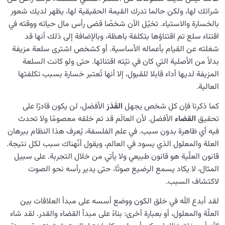
شرائك لها، ولكن حالما تدرك القيمة الحقيقية لها، يظهر لديك شعور
بالخسارة والاستياء. تخيّل الآن شخصًا قضى رأس مال حياته ووقته في
اقتناء سلع تم اقتناؤها بتكلفة باهظة، وبالإضافة إلى ذلك أنها قد
شغلته عن القيام بأعماله الأساسية. أو کشخص اشترى سلعة مزيفة
بدلاً من الأصلية التي كان في نيّته اقتنائها. حتى ولو كانت السلعة
المزيفة لديها أداء قابلا للقبول، إلا أنها تُعتبر خسارة بسبب تكلفتها
العالية.
كما ذكرنا فإن كل شخص يجهل
القَدَرَ
الأفضل، لن يكون قادرًا على
تحقيق
القضاء
الأفضل. لأن العالَم قد تم خلقه معصومًا ولا تحدث
فيه أي ظاهرة بدون سبب. في علم الفلسفة، يُعرف هذا النظام ببرهان
العلة والمعلول الذي يسود في العالم، ويقول أنّهناك سبب لكل نتیجة.
قانون العلّیة هو قانون طبيعي ولا يأتي من خلال التجربة. على سبيل
المثال، لا یکاد يسمع الرضيع صوتًا، حتى يدير رأسه نحو الصوت
لاكتشاف السبب.
لقد أبدع الله في خلق الكون ووضع أسسه على مبدأ العلاقات بين
العلّة والمعلول، أو بعبارة أخرى: بناءً على مبدأ القضاء والقدر. لقد شاء