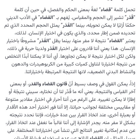
ما هي أهم السمات المشتركة والتشابهات بين الدنيا والآخرة؟
تحمل كلمة “
قضاء
” لغةً بمعنى الحکم والفصل، في حين أن كلمة
ما هي الفروق بين الدنيا والآخرة وما هي المزايا التي تحمل كل
“
قَدَر
” تشير إلى الحجم والمقیاس. يُفهم بـ “
القضاء
” في الأدب الديني
منهما؟
حكمًا أزليًا لا يمكن تحويله، بينما “
القَدَر
” يمثل الحجم المحدد الذي تم
تحديده ضمن إطار محدد، والذي يكون في اختيار الإنسان. لذلك،
كيف يؤثر الإيمان أو عدم الإيمان بالآخرة على نمط حياتنا؟
يعتبر “
القضاء
” نتيجة لا مفر منها، بينما يظل “
القَدَر
” مشروطًا باختيار
كيف نُسهّل تحمّل مصاعب الحياة ونجعلها سهلة ومُمتعة؟
الإنسان. هذا يعني أننا قادرون على اختيار
القَدَر
ولدينا حرية في ذلك،
ولكن لكل اختيار نتيجة لا يمكن تجاوزها. أي أننا لا يمكننا أبدًا التخلص
ما هي العوامل التي تساهم في الشعور بالحزن وما الحلول
من نتيجة اختيارنا لتناول كميات كبيرة من الكربوهيدرات والدهون
الممكنة للتعامل معها؟
والنشاط البدني الضعيف، لانها النتيجة المرتبطة باختياراتنا.
ما الذي يكمن في قلب تحديات الدنيا، وما هي جوانب وجودنا
إذاً، یمکن القول في وصف بسيط أنّ
قانون القضاء والقدر
، أو بمعنى
التي تصارع هذه التحديات؟
آخر القياس والنتيجة، يعني أنه ما قُدّر لنا أن نختاره، سيبني نتيجًة أو
إطارًا لا يمكن تغييره. على الرغم من أننا أحرار في اختيار مقادير متنوعة
الموت… أم الولادة؟
0/13
أو مقاییس مختلفة لجوانب حياتنا، إلا أننا فور اختيار أحد هذه الأقدار
أو بعبارة أخرى، عند اتخاذ القرار بين عدة خيارات، فإننا نحدد نتيجته
الدنيا؛ نادٍ لصناعة الإنسان
0/8
بشكل لا مفر منه. يجدر الإشارة إلى أننا غالباً ما نغفل عند اتخاذ القرار،
عن عدم إمكانية تغيير النتائج التي تنشأ عن اختياراتنا المختلفة. على
كيف نصبح إنسانًا بحق؟
0/18
سبيل المثال، إن
القضاء
الناتج عن عدم استخدام فرشاة الأسنان