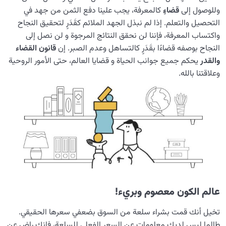
وللوصول إلى
قضاءٍ
كالمعرفة، يجب علينا دفع الثمن من جهد في
التحصيل والتعلم. إذا لم نبذل الجهد الملائم کقَدَرٍ لتحقيق النجاح
واكتساب المعرفة، فإننا لن نحقق النتائج المرجوة و لن نصل إلى
النجاح بوصفه قضاءًا بقَدَرٍ کالتساهل وعدم الصبر. إن
قانون القضاء
والقدر
يحكم جميع جوانب الحياة و قضايا العالم، حتى الأمور الروحية
وعلاقتنا بالله.
عالم الکون معصوم وبريء!
تخيل أنك قمت بشراء سلعة من السوق بضعفي سعرها الحقيقي.
طالما ليس لديك معلومات عن السعر الفعلي للسلعة، فإنك راض عن