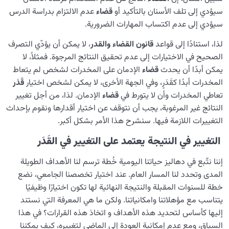
سيؤدي إلى تلف الأسنان بالتأكيد أو
قضاء
عدم الالتزام بدراسة الدرس
سيؤدي إلى عدم اكتساب المهارات الضرورية.
لذا، استنادًا إلى قواعد
قانون القضاء والقدر
، لا یمکن أن يؤدّي التصرف
الصحيح في الاختيارات إلى عدم تحقيق النتائج المرجوة. فمثلاً، لا
يمكن أبدًا أن يحدث
قضاء
الإدمان على المخدرات لشخص لم يتعاط
المخدرات أبدًا کقَدَرٍ، وفي الجهة الأخرى، لا يمكن لشخص اختيار
قَدَر
تعاطي المخدرات وأن لا يتورط في
قضاء
الإدمان. لذا، من أجل تغيير
النتائج غير المرغوبة، يجب أن نتوقف عن اختيار أقدارها ونقوم بإحداث
التغييرات اللازمة فیها. سنشرح هذا الأمر بشكل أكبر.
التغيير في النتيجة يعتمد على التغيير في القَدَر
إننا نتّبع في دهاليز حياتنا اليومية خُطة ترسم لنا الأهداف الطويلة
المدى وتحدد لنا المسار العام. عند اختيار تخصصنا الجامعي، نضع
خطة للسنوات المقبلة والنتيجة النهائية لها تكون اختيارًا وظيفيًا
يتناسب مع مؤهلاتنا وامكانياتنا. ولكن ما هي المعرفة التي نستند
إليها كأساس لتحديد هذه الأهداف و اتخاذ هذه القرارات؟ في هذا
السياق، ومع عدم إمكانية العودة إلى الماضي لتغييره، كيف يمكننا