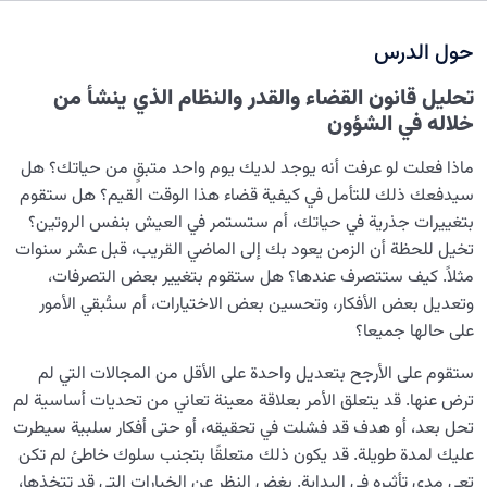
غاية الخلق ومكانة الإنسان
0/7
حول الدرس
دور القدوة في حياة الإنسان
0/18
تحليل قانون القضاء والقدر والنظام الذي ينشأ من
العلاقة بين الدنيا والآخرة
0/24
خلاله في الشؤون
السنن الإلهية
0/20
ماذا فعلت لو عرفت أنه يوجد لديك يوم واحد متبقٍ من حياتك؟ هل
سيدفعك ذلك للتأمل في كيفية قضاء هذا الوقت القيم؟ هل ستقوم
“السنن الإلهية هي الصيغ والقواعد الرياضية التي تحكم الخلق”
بتغييرات جذرية في حياتك، أم ستستمر في العيش بنفس الروتين؟
تخيل للحظة أن الزمن يعود بك إلى الماضي القريب، قبل عشر سنوات
ما هو قانون القضاء والقدر وما هو دوره في إقامة الارتباط بين
مثلاً. كيف ستتصرف عندها؟ هل ستقوم بتغيير بعض التصرفات،
الأمور؟
وتعديل بعض الأفكار، وتحسين بعض الاختيارات، أم ستُبقي الأمور
على حالها جميعا؟
ما هي العلاقة بين القضاء والقدر، و أين يتم تطبيق هذا
القانون في حياتنا؟
ستقوم على الأرجح بتعديل واحدة على الأقل من المجالات التي لم
ترض عنها. قد يتعلق الأمر بعلاقة معينة تعاني من تحديات أساسية لم
ما هو تعريف العمل، وما هي الأدوار التي يلعبها في حياتنا؟
تحل بعد، أو هدف قد فشلت في تحقيقه، أو حتى أفكار سلبية سيطرت
ماهية قانون الفعل ورد الفعل ودوره في نظام الخلق الرياضي
عليك لمدة طويلة. قد يكون ذلك متعلقًا بتجنب سلوك خاطئ لم تكن
تعي مدى تأثيره في البداية. بغض النظر عن الخيارات التي قد تتخذها،