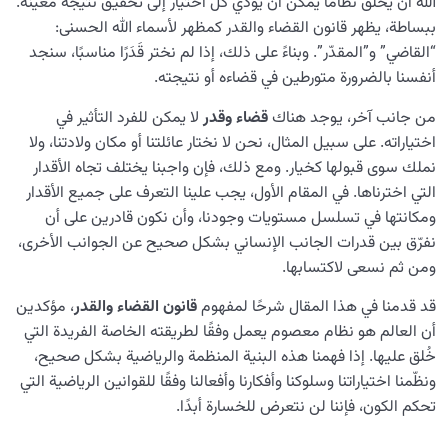
الله أن يخلق نظاما يمكن أن يؤدي كل اختيار إلى تحقيق نتيجة معينة.
ببساطة، يظهر قانون القضاء والقدر كمظهر لأسماء الله الحسنى:
“القاضي” و”المقدّر”. وبناءً على ذلك، إذا لم نختر قَدَرًا مناسبًا، سنجد
أنفسنا بالضرورة متورطين في قضاءه أو نتيجته.
من جانب آخر، يوجد هناك
قضاء وقدر
لا يمكن للفرد التأثير في
اختياراته. على سبيل المثال، نحن لا نختار عائلتنا أو مكان ولادتنا، ولا
نملك سوى قبولها كخيار. ومع ذلك، فإن واجبنا یختلف تجاه الأقدار
التي اخترناها. في المقام الأول، يجب علينا التعرف على جميع الأقدار
ومكانتها في تسلسل مستويات وجودنا، وأن نكون قادرين على أن
نفرّق بين قدرات الجانب الإنساني بشكل صحيح عن الجوانب الأخرى،
ومن ثم نسعى لاكتسابها.
قد قدمنا في هذا المقال شرحًا لمفهوم
قانون القضاء والقدر
، مؤكدين
أن العالم هو نظام معصوم يعمل وفقًا لطريقته الخاصة الفريدة التي
خُلق عليها. إذا فهمنا هذه البنية المنظمة والرياضية بشكل صحيح،
ونظّمنا اختياراتنا وسلوكنا وأفكارنا وأفعالنا وفقًا للقوانين الرياضية التي
تحكم الكون، فإننا لن نتعرض للخسارة أبدًا.