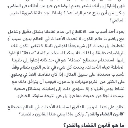
الدنيا مزرعة الآخرة | الآخرة هي ثمرة أعمالنا في الدنيا
فهي إشارة إلى أنك تشعر بعدم الرضا عن جزءٍ من أدائك في الماضي.
ولكن من أين ينبع عدم الرضا هذا؟ ولماذا نجد دائمًا ضرورة لتغيير
ما هي التشابهات بين أعمالنا في رحم الدنيا وأعمال الجنين في
رحم الأم؟
الماضي؟
يعود أحد أسباب هذا الانقطاع إلى عدم تفاعلنا بشكل دقيق وشامل
ما هو السبب في الفروق الفردية ولماذا تختلف الشخصيات بين
الأفراد؟
مع رياضيات عالم الكون. لا تحدث الأحداث في العالم بدون سبب أو
تخطيط، بل يحدث كل شيء وفقًا لقوانين ثابتة لا تتغير، تكون تلك
ما هي العلاقة بين العمل والأخلاق وهل يمكن تغيير الأخلاق؟
الرياضيات دقيقة و لذلك فلا يمكننا استخدام كلمة “صدفة” للإشارة
إليها. استخدام مصطلح “صدفة” هو في حد ذاته إشارة إلى نظرتنا
كيف تكون العلاقة بين الظاهر والباطن؟ وكيف تشكل اكتساباتنا
الخاطئة تجاه الأحداث. يحدث كل شيء في عالم الكون بنظام وفقًا
باطننا؟
لأسباب محددة، على سبيل المثال، إذا كان نظامك الغذائي يحتوي
ما هو دور المقادير في حياتنا وعالم الكون؟
على الكثير من الكربوهيدرات والدهون، فيجب أن يترافق ذلك مع
نشاط يومي قليل، و إلا سيؤدي ذلك إلى إصابتك بمشاكل صحية
كيف يساعدنا علم الإنسان في تشخيص المشاكل النفسية؟
ليست ناتجة عن حدوث مفاجئ، بل هي نتيجة سلوكنا الخاطئ.
دلالات عقلانية لإثبات المعاد: هل هناك عالم غير الدنيا؟
نطلق على هذا الترتيب الدقيق لسلسلة الأحداث في العالم مصطلح
“
قانون القضاء والقدر
“. ولكن ماذا يعني هذا القانون بالضبط؟
خصائص الآخرة ووصف عالم ما بعد الموت
ما هو قانون القضاء والقدر؟