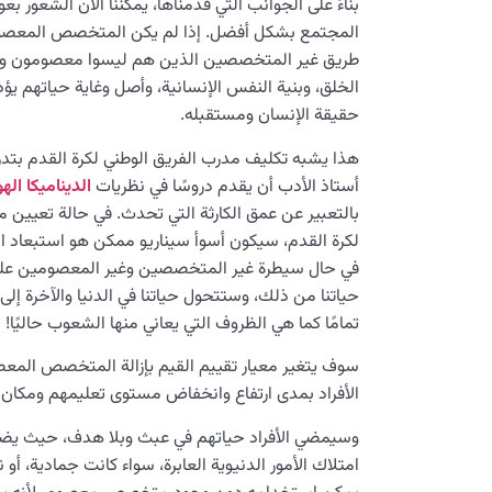
بناءً على الجوانب التي قدمناها، يمكننا الآن الشع
المجتمع بشكل أفضل. إذا لم يكن المتخصص المعصوم
طريق غير المتخصصين الذين هم ليسوا معصومون ولي
الخلق، وبنية النفس الإنسانية، وأصل وغاية حياتهم يؤ
حقيقة الإنسان ومستقبله.
هذا يشبه تكليف مدرب الفريق الوطني لكرة القدم بتدري
أستاذ الأدب أن يقدم دروسًا في نظريات
الديناميكا
الهو
بالتعبير عن عمق الكارثة التي تحدث. في حالة تعيين م
لكرة القدم، سيكون أسوأ سيناريو ممكن هو استبعاد ال
في حال سيطرة غير المتخصصين وغير المعصومين على
حياتنا من ذلك، وستتحول حياتنا في الدنيا والآخرة إلى
تمامًا كما هي الظروف التي يعاني منها الشعوب حاليًا!
سوف يتغير معيار تقييم القيم بإزالة المتخصص المع
الأفراد بمدى ارتفاع وانخفاض مستوى تعليمهم ومكان إق
وسيمضي الأفراد حياتهم في عبث وبلا هدف، حيث يضيّ
امتلاك الأمور الدنيوية العابرة، سواء كانت جمادية، أو نب