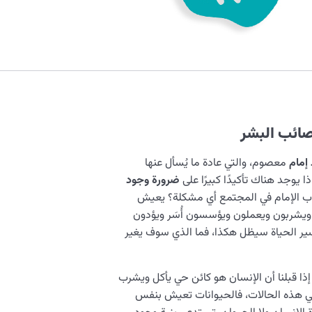
صائب البشر
إمام
معصوم، والتي عادة ما يُسأل عنها
 يوجد هناك تأكيدًا كبيرًا على
ضرورة وجود
غياب الإمام في المجتمع أي مشكلة؟ يعيش
 ويشربون ويعملون ويؤسسون أُسَر ويؤدون
سير الحياة سيظل هكذا، فما الذي سوف يغير
ذا قبلنا أن الإنسان هو كائن حي يأكل ويشرب
ي هذه الحالات، فالحيوانات تعيش بنفس