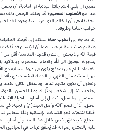
معين أن يلبي احتياجاتنا البدنية أو المادية، أن يجعل ح
هذا هو
الأسلوب الصحيح
؟ قد يعتقد البعض ذلك بسب
الحقيقة هي أن الخالق الذي عرف بنية وجودنا قد اختار ت
جوانب حياتنا وظروفنا.
إننا بحاجة إلى
أسلوب حياة
يستند إلى قيمتنا الحقيقية
وتنظيم صائب لنظام حبنا. فبما أنّ الإنسان قد نُفخت 
قيمة الله ولا يمكن أن تكون قدوته المناسبة أقل من “الإن
بسهولة الوصول إلى الله والإمام المعصوم، وبالتأكيد ي
الاعتماد التام على نموذج يكون في ذروة التشابه مع الل
مهارة معيَّنة مثل الطهي أو الخطاطة، فسنقتدي بأف
ونحاول أن نكون مثلهم تمامًا. وبالمقال التالي، عندما يتع
بحاجة دائمًا إلى شخص يمثِّل قدوة لنا أحسن القدوة،
المعصوم. وبالفعل، لا نصل إلى
أسلوب الحياة الإنساني
الخلق، إلّا أن نضع “الله وأهل البيت(ع) والجهاد في سب
خُلِقنا لنتحرَّك نحو الكمالات الإنسانية وفقًا لمعايير قد
النجاح لا یتحقق إلا من خلال هذا النمط وأي أسلوب ح
عليه بالفشل، رغم أنه قد يُحقِّق نجاحا في الميادين الماد