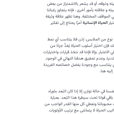
صيته وذوقه، أو قد يشعر بالاشمئزاز من بعض
 و علاقته بأمور أخرى ، فإنه يتجاوز رغباتنا
ي المواقف المختلفة. وهنا تظهر علاقة وثيقة
يار
الحياة الإنسانية
أمرًا يحتاج إلى تفكير
 أي نوع من الملابس، إذن فلا يتناسب أي نمط
فإن اختيار أسلوب الحياة يُعَدُّ جزءًا من
 الاعتبار. وإلا فإننا قد نتخذ قرارات واختيارات
لدنيا، وعدم تحقيق هدفنا النهائي في الوجود.
الذي يتناسب مع وجودنا بفضل خصائصه الفريدة
ليه هنا.
نا في حالة توازن إلا إذا كان البُعد ماوراء
اقي قوانا تحت سيطرة هذا البُعد. بعبارة
ف محبوباتنا ونعطي كل منها القدر الواجب من
ساليب الحياة لا يتماشى مع ترتيب الأولويات