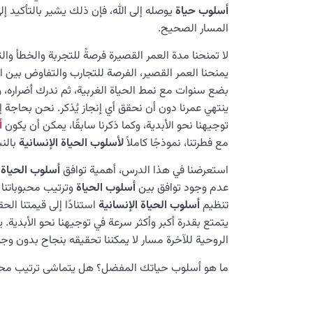
أسلوب حياة
يوصله إلى الله، فإن ذلك يشير بالتأكيد إ
المسار الصحيح.
لا تمنحنا مدة العمر القصيرة فرصةً للتجربة والخطأ وا
يمنحنا العمر القصير، الفرصة للتجارب والتفاوض بين ال
بضع سنوات مع نمط الحياة الغربية، ثم ندرك أضراره، ونن
ينتهي عمرنا دون أن نحقق أي إنجاز يُذكر. نحن بحاجة 
توجيهنا نحو الأبدية، وكما ذكرنا سابقًا، يمكن أن يكون
أ
مع فطرتنا، نموذجًا كاملاً
لأسلوب الحياة الإنسانية
بالنس
استعرضنا في هذا الدرس، أهمية توافق
أسلوب الحياة
م
عدم وجود توافق بين
أسلوب الحياة
وترتيب محبوباتنا 
تنظیم
أسلوب الحياة الإنسانية
استنادًا إلى قيمتنا الح
يتمتع بقدرة أكبر وأكثر سرعة في توجيهنا نحو الأبدية. 
الروحية للآخرة مسار لا يمكننا تحقيقه بنجاح بدون وج
ما هو أسلوب حياتك المفضل؟ هل یتماشى ترتيب محب