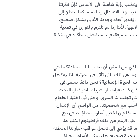
ويتطلب رؤية شاملة. في الأساس فإنّ نظرتنا
د لهذا الاعتدال. إننا تماما كما نحتاج إلى
مل يُغذي أبعاد وجودنا الأدنى بشكل صحيح،
إلهية، لأننا إذا لم نلتزم بالتوازن في تغذية
اب المعرفة، فإننا سنفشل بالتأكيد في تغذية
لذي من المقرر أن يجلب لنا السعادة؟ ما هي
 وما هي تلك التي تأتي في المرتبة الثانية؟ هل
 الحياة الإنسانية
؟ نحن دائمًا نسعى في
 كان ذلك فياختيار شريك الحياة، أو البحث
تي تجلب لنا السرور، وحتى في اختيار الطعام
تتناسب مع شخصيتنا. من الواضح أن الإنسان
، لذا فإن اختيار أسلوب حياةٍ يتنافى مع
نه على الرغم من ذلك فإنخيقوم الكثير منا
ما قد يؤدي إلى تحمل عواقب خياراتنا الخاطئة
وب حياة صحيح. هل يمكن لأسلوب حياة