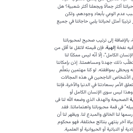
ياتنا أكثر جمالًا ويجعلنا أكثر شعبية؟ هل
ب عدم الوعي بأبعاد وجودهم، ولكن
رتيبًا أمثل لحياتنا يلبي حاجاتنا في جميع
، بالإضافة إلى ترتيب صحيح لمحبوباتنا
فیه نفخة
إلهية
، فإن قيمته لاتقل عا أقل من
سان الکامل”، إلّا أنّه لیس ممكنًا لنا
تطلَّب ذلك جهدنا ومساهمتنا. إذن بإمكاننا
ه ويحظى بموافقته. لو كنا مهتمين بتعلُّم
ضل الأشخاص الناجحين في هذه المجالات
لق الأمر بسعادتنا في الدنيا والآخرة، فإننا
 وهذا ليس سوى الإنسان الكامل أو
ة
الصحيحة والهدف الذي وضعه الله لنا فی
يله” في قمة محبوباتنا واهتماماتنا. فقد
 رسمها لنا الخالق والمبدع لنا. ويظهر لنا أن
ياة آخر ينتهي بنتائج مختلفة، فهو محكوم
ية أو النباتية أو الحيوانية أو العلمية.