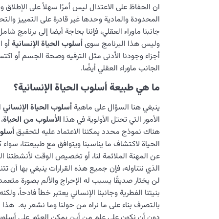
ان الحفاظ على الاعتدال ليس أمرًا سهلاً على الإطلاق 
المحدودة والمادية وحدها غير قادرة على التمييز والتحدي
جانبنا ماوراء العقلي، فإننا بحاجة أيضا إلى برنامج شا
وليس هذا البرنامج سوى
أسلوب الحياة الإنسانية
أو ال
أجزاء وجودنا الأدنى مثل الترفيه وصحة الجسم أو اكتس
الجانب ماوراء العقلي أيضًا.
ما هي طبيعة أسلوب الحياة الإنسانية؟
ينبغي هنا السؤال على ماهية
أسلوب الحياة الإنساني
ا
الأمور التي تحتل الأولوية في هذا
الأسلوب من الحياة
،
هناك نموذج محدد يمكننا الاعتماد عليه لتحقيق
أسلوب
الحياة لاكتشاف ما يناسبنا ويتوافق مع طبيعتنا، سواء
عن المهنة الملائمة لنا، أو تخصيص الوقت لأنشطتنا ال
الذي نتناوله، فإن جميع هذه القرارات ينبغي بها أن 
لن يختار صديقًا يسبب له الإحراج والألم بصورة متعمده
بنيتنا الفطرية وجانبنا الإنساني يعتبر خطأ فادحاً، ولك
بالتصرف بناء على ما نراه من حولنا وما نشعر به. هذا 
دون أن نكون على علم من أين يمكن العثور على أسل