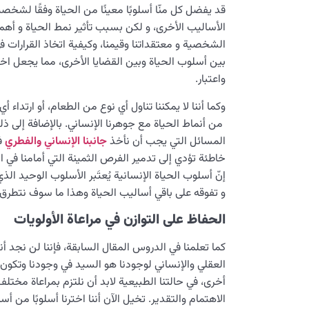
قد يفضل كل منّا أسلوبًا معينًا من الحياة وفقًا لشخ
الأساليب الأخرى، و لكن بسبب تأثير نمط الحياة و أهميته
الشخصية و معتقداتنا وقيمنا، وكيفية اتخاذ القرارات ف
بين أسلوب الحياة وبين القضايا الأخرى، مما يجعل اخت
واعتبار.
وكما أننا لا يمكننا تناول أي نوع من الطعام، أو ارتداء
من أنماط الحياة مع جوهرنا الإنساني. بالإضافة إلى ذلك 
المسائل التي يجب أن نأخذ
جانبنا الإنساني والفطري
في
خاطئة تؤدي إلى تدمير الفرص الثمينة التي أمامنا في ا
إنّ أسلوب الحياة الإنسانية يُعتَبر الأسلوب الوحيد 
و تفوقه على باقي أساليب الحياة وهذا ما سوف نتطرق إ
الحفاظ على التوازن في مراعاة الأولويات
كما تعلمنا في الدروس المقال السابقة، فإننا لن نجد أنفس
العقلي والإنساني لوجودنا هو السيد في وجودنا وتكون ب
أخرى، في حالتنا الطبيعية لابد أن نلتزم بمراعاة مختل
الاهتمام والتقدير. تخيل الآن أننا اخترنا أسلوبًا من أ