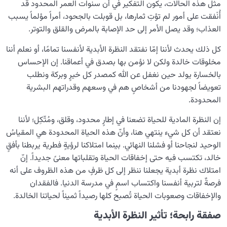
مثل هذه الحالات، يكون التفكير في أن سنوات العمر المحدود قد
أُنْفقت على أمور لم تؤتِ ثمارها، بل قوبلت بالجحود، أمراً مؤلماً يسبب
ما هي صيغة اكتساب الاسم؟ وكيف يمكننا من خلال عباداتنا
العذاب؛ وقد يصل الأمر إلى حد الإصابة بالمرض والقلق والتوتر.
أن نبلغ أسماء الله؟
كل ذلك يحدث لأننا إمّا نفتقد النظرة الأبدية لأنفسنا تمامًا، أو نعلم أننا
التضاد: ميدان النمو؛ كيف ولماذا يشكّل التضاد مساراً للتطور؟
مخلوقات خالدة ولكن لا نؤمن بها بصدق في أعماقنا. إن الإحساس
کیفیة الانتقال إلى الآخرة؛ كيف نُحسن الاستعداد لها؟
بالخسارة يولد حين نغفل عن الله كمصدر كل خيرٍ وبركة ونطلب
تعويضاً لجهودنا من أشخاصٍ هم في وسعهم وقدراتهم البشرية
من الخيال إلى سلامة القلب
المحدودة.
0/31
إن النظرة المادية للحياة تضعنا في إطارٍ محدود، وقلق، ومُتّكِل؛ لأننا
الإنسان محور الخلق
0/9
نعتقد أن كل شيء ينتهي هنا، وأنّ هذه الحياة المحدودة هي المقياسُ
الوحيد لنجاحنا أو فشلنا النهائي. بينما امتلاكنا لرؤيةٍ فطرية يربطنا بأفقٍ
رؤية عالم الغيب
0/9
خالد، تكتسب فيه حتى إخفاقات الحياة وتقلباتها معنىً جديداً. إنّ
امتلاك نظرة أبدية يجعلنا ننظر إلى كل ظرفٍ من هذه الظروف على أنه
فرصةٌ لتربية أنفسنا واكتساب اسمٍ في مدرسة الدنيا. فالفقدان
والإخفاقات وصعوبات الحياة تُصبح كلها رصيداً ثميناً لحياتنا الخالدة.
صفقة رابحة؛ تأثير النظرة الأبدية