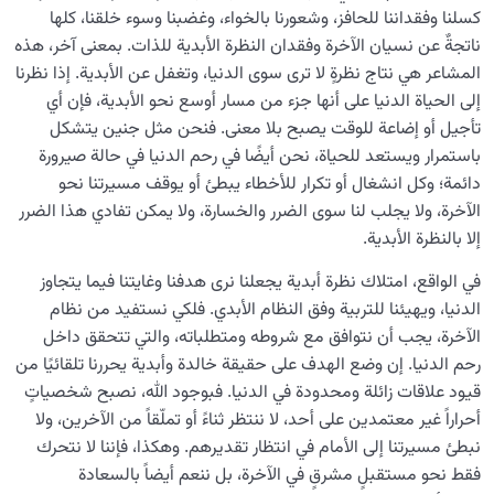
كسلنا وفقداننا للحافز، وشعورنا بالخواء، وغضبنا وسوء خلقنا، كلها
ناتجةٌ عن نسيان الآخرة وفقدان النظرة الأبدية للذات. بمعنى آخر، هذه
المشاعر هي نتاج نظرةٍ لا ترى سوى الدنيا، وتغفل عن الأبدية. إذا نظرنا
إلى الحياة الدنيا على أنها جزء من مسار أوسع نحو الأبدية، فإن أي
تأجيل أو إضاعة للوقت يصبح بلا معنى. فنحن مثل جنين يتشكل
باستمرار ويستعد للحياة، نحن أيضًا في رحم الدنيا في حالة صيرورة
دائمة؛ وكل انشغال أو تكرار للأخطاء يبطئ أو يوقف مسيرتنا نحو
الآخرة، ولا يجلب لنا سوى الضرر والخسارة، ولا يمكن تفادي هذا الضرر
إلا بالنظرة الأبدية.
في الواقع، امتلاك نظرة أبدية يجعلنا نرى هدفنا وغايتنا فيما يتجاوز
الدنيا، ويهيئنا للتربية وفق النظام الأبدي. فلكي نستفيد من نظام
الآخرة، يجب أن نتوافق مع شروطه ومتطلباته، والتي تتحقق داخل
رحم الدنيا. إن وضع الهدف على حقيقة خالدة وأبدية يحررنا تلقائيًا من
قيود علاقات زائلة ومحدودة في الدنيا. فبوجود الله، نصبح شخصياتٍ
أحراراً غير معتمدين على أحد، لا ننتظر ثناءً أو تملّقاً من الآخرين، ولا
نبطئ مسيرتنا إلى الأمام في انتظار تقديرهم. وهكذا، فإننا لا نتحرك
فقط نحو مستقبلٍ مشرقٍ في الآخرة، بل ننعم أيضاً بالسعادة