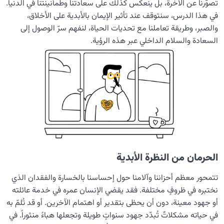
تصوّرنا عن الآخرة، بل ينعكس كذلك على سعادتنا وطمأنينتنا في الدنيا.
وصراعاتها
في هذا الدرس، سنتوقف عند تأثير الإيمان بالأبدية على الأخلاق،
والصبر، وطريقة تعاملنا مع تحديات الحياة، لنفهم سرّ الوصول إلى
منبع إدراك العالم: الأفعال ودلالاتها في عالم الدنيا
السعادة والسلام الداخلي عبر هذه الرؤية.
الرؤية الأبدية وتأثيرها في الأخلاق، ومستوى السعادة، وكيفية
بناء العلاقات
ما نتيجة الغفلة عن الأبدية؟ وكيف تُغيِّر مجرى حياتنا؟
ما هي مستلزمات الرحلة من الدنيا إلى الآخرة؟ وما دور سلامة
الحياة الدنيوية في مصيرنا الأبدي؟
ما أسباب تولّد الشك؟ وكيف يُهدِّدنا الشك في الطريق نحو
الأبدية؟
الحرمان من النظرة الأبدية
ما خطر الشِّرك؟ ولماذا يُعَدّ من الذنوب التي لا تُغفَر؟
تتمحور معظم أحزاننا وآلامنا حول إحساسنا بالخسارة والفقدان الذي
نختبره في ظروفٍ مختلفة. فقد يقضي الإنسان عمره في خدمة عائلته
من هو المحبوب الحقيقي للإنسان؟ ولماذا هو وحده من
يحقّق سكينة القلب؟
أو جهود معينة، دون أن يحظى بتقدير أو اهتمام الآخرين. أو قد تُلمّ به
في حياته مشكلاتٌ تُبدّد جهود سنواتٍ طويلة وتجعلها هباءً منثوراً. في
ما هو ضَغط القبر ولماذا يُطرح كإنذار لإصلاح النفس؟