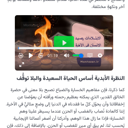
آخر ونكهةٍ مختلفة.
النظرة الأبدية أساس الحياة السعيدة والبلا توقُّف
كما ذكرنا، فإن مفاهيم الخسارة والضياع تصبح بلا معنى في حضرة
الخالق القدير، الذي يمكنه بعظيم رحمته ورأفته أن يعوّضنا عن
إخفاقاتنا وأن يحوّل كلّ ما فقدناه في الدنيا إلى وضعٍ مثاليٍّ في الآخرة.
إننا كالعادة نُصاب بالغضب أو الحزن عندما يسيطر علينا وهم
الخسارة؛ فإذا ما زال هذا الوهم، وأدركنا أن أصغر أعمالنا الإيجابية
يُحسب لنا، لم يبقَ أي مبرر للغضب أو الحزن. بالإضافة إلى ذلك، فإن