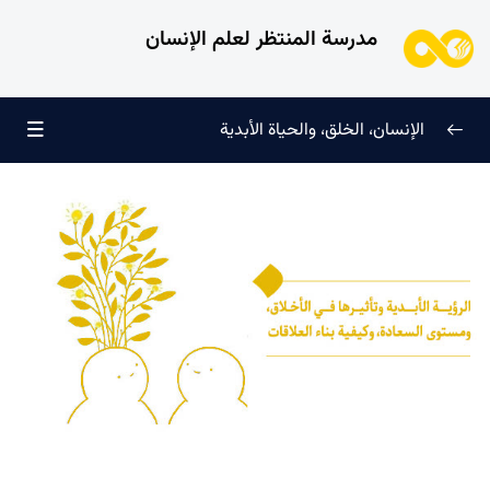
مدرسة المنتظر لعلم الإنسان
الإنسان، الخلق، والحياة الأبدية
الإنسان وتجليات الوجود
0/6
علامات النضج في طريق الحق
0/5
لماذا خُلقنا؟
0/4
سرّ الفرح والسكينة الدائمة
0/13
العائلة السماوية للإنسان
0/13
هندسة النفس وتهذيب الروح
0/11