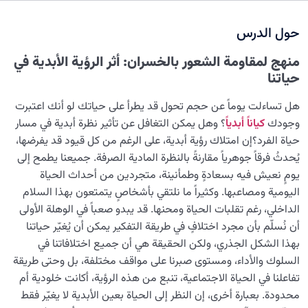
نضوج الطفل الغالي للروح
0/8
حول الدرس
القضاء والقدر والاختيار
0/13
منهج لمقاومة الشعور بالخسران: أثر الرؤية الأبدية في
الابتلاء والامتحان في مسيرة الحياة
0/26
حياتنا
الشيطان… العدوّ المبين
0/14
هل تساءلت يوماً عن حجم تحول قد يطرأ على حياتك لو أنك اعتبرت
وجودك
كياناً أبدياً
؟ وهل يمكن التغافل عن تأثير نظرة أبدية في مسار
الأمراض الخفية للروح
0/15
حياة الفرد؟إن امتلاك رؤية أبدية، على الرغم من كل قيود قد يفرضها،
يُحدثُ فرقاً جوهرياً مقارنةً بالنظرة المادية الصرفة. جميعنا يطمح إلى
معرفة الجنة والنار
0/22
يومٍ نعيش فيه بسعادةٍ وطمأنينة، متجردين من أحداث الحياة
اليومية ومصاعبها. وكثيراً ما نلتقي بأشخاصٍ يتمتعون بهذا السلام
النظرة الأبدية والاستعداد للآخرة
0/14
الداخلي، رغم تقلبات الحياة ومحنها. قد يبدو صعباً في الوهلة الأولى
أن نُسلّم بأن مجرد اختلافٍ في طريقة التفكير يمكن أن يُغيّر حياتنا
أهمية العلاقة بين الإدراك والرغبة: كيف يوجّه الإدراك مسارات
بهذا الشكل الجذري، ولكن الحقيقة هي أن جميع اختلافاتنا في
رغباتنا؟
السلوك والأداء، ومستوى صبرنا على مواقف مختلفة، بل وحتى طريقة
تفاعلنا في الحياة الاجتماعية، تنبع من هذه الرؤية، أكانت خلودية أم
أهمية معرفة الآخرة وظروفه: كيف تؤثر على حياتنا الدنيوية؟
محدودة. بعبارة أخرى، إن النظر إلى الحياة بعين الأبدية لا يغيّر فقط
حلول لتقليل الضغط النفسي الناتج عن مشقات الحياة