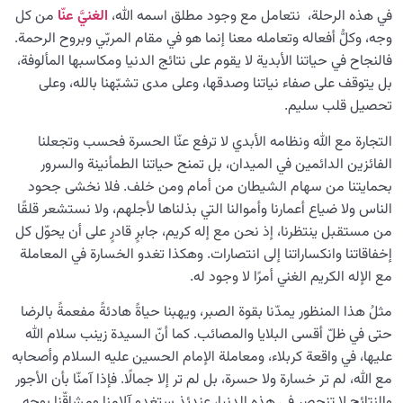
في هذه الرحلة، نتعامل مع وجود مطلق اسمه الله،
الغنيَّ عنّا
من كل
وجه، وكلُّ أفعاله وتعامله معنا إنما هو في مقام المربّي وبروح الرحمة.
فالنجاح في حياتنا الأبدية لا يقوم على نتائج الدنيا ومكاسبها المألوفة،
بل يتوقف على صفاء نياتنا وصدقها، وعلى مدى تشبّهنا بالله، وعلى
تحصيل قلب سليم.
التجارة مع الله ونظامه الأبدي لا ترفع عنّا الحسرة فحسب وتجعلنا
الفائزين الدائمين في الميدان، بل تمنح حياتنا الطمأنينة والسرور
بحمايتنا من سهام الشيطان من أمام ومن خلف. فلا نخشى جحود
الناس ولا ضياع أعمارنا وأموالنا التي بذلناها لأجلهم، ولا نستشعر قلقًا
من مستقبل ينتظرنا، إذ نحن مع إله كريم، جابرٍ قادرٍ على أن يحوّل كل
إخفاقاتنا وانكساراتنا إلى انتصارات. وهكذا تغدو الخسارة في المعاملة
مع الإله الكريم الغني أمرًا لا وجود له.
مثلُ هذا المنظور يمدّنا بقوة الصبر، ويهبنا حياةً هادئةً مفعمةً بالرضا
حتى في ظلّ أقسى البلايا والمصائب. كما أنّ السيدة زينب سلام الله
عليها، في واقعة كربلاء، ومعاملة الإمام الحسين عليه السلام وأصحابه
مع الله، لم تر خسارة ولا حسرة، بل لم تر إلا جمالًا. فإذا آمنّا بأن الأجور
والنتائج لا تنحصر في هذه الدنيا، عندئذٍ ستغدو آلامنا ومشاقّنا بوجهٍ