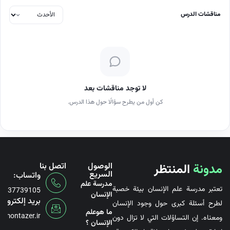
مناقشات الدرس
لا توجد مناقشات بعد
كن أول من يطرح سؤالًا حول هذا الدرس.
مدونة
المنتظر
الوصول
اتصل بنا
السريع
واتساب:
مدرسة علم
تعتبر مدرسة علم الإنسان بيئة خصبة
6737739105
الإنسان
بريد إلكتروني
لطرح أسئلة كبرى حول وجود الإنسان
ما هوعلم
@montazer.ir
ومعناه. إن التساؤلات التي لا تزال دون
الإنسان ؟