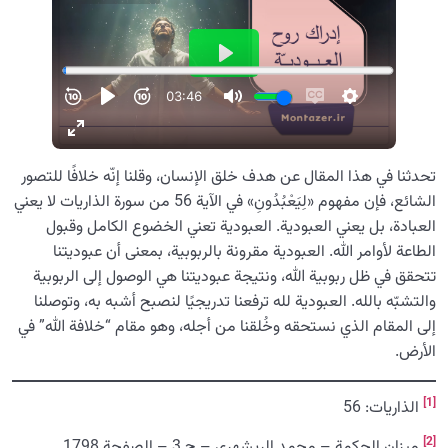
تحدثنا في هذا المقال عن هدف خلق الإنسان، وقلنا إنّه خلافًا للتصور
الشائع، فإن مفهوم «لِيَعْبُدُونِ» في الآية 56 من سورة الذاريات لا يعني
العبادة، بل يعني العبودية. العبودية تعني الخضوع الكامل وقبول
الطاعة لأوامر الله. العبودية مقرونة بالربوبية، بمعنى أن عبوديتنا
تتحقق في ظل ربوبية الله، ونتيجة عبوديتنا هي الوصول إلى الربوبية
والتشبّه بالله. العبودية لله ترفعنا تدريجيًا لنصبح أشبه به، وتوصلنا
إلى المقام الذي نستحقه وخُلقنا من أجله، وهو مقام “خلافة الله” في
الأرض.
[1]
الذاريات: 56
[2]
ميزان الحكمة – محمد الريشهري – ج 3 – الصفحة 1798