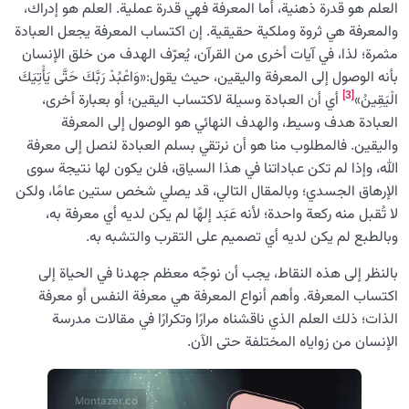
العلم هو قدرة ذهنية، أما المعرفة فهي قدرة عملية. العلم هو إدراك،
والمعرفة هي ثروة وملكية حقيقية. إن اكتساب المعرفة يجعل العبادة
مثمرة؛ لذا، في آيات أخرى من القرآن، يُعرّف الهدف من خلق الإنسان
بأنه الوصول إلى المعرفة واليقين، حيث يقول:«وَاعْبُدْ رَبَّكَ حَتَّى يَأْتِيَكَ
[3]
الْيَقِينُ»
أي أن العبادة وسيلة لاكتساب اليقين؛ أو بعبارة أخرى،
العبادة هدف وسيط، والهدف النهائي هو الوصول إلى المعرفة
واليقين. فالمطلوب منا هو أن نرتقي بسلم العبادة لنصل إلى معرفة
الله، وإذا لم تكن عباداتنا في هذا السياق، فلن يكون لها نتيجة سوى
الإرهاق الجسدي؛ وبالمقال التالي، قد يصلي شخص ستين عامًا، ولكن
لا تُقبل منه ركعة واحدة؛ لأنه عَبَد إلهًا لم يكن لديه أي معرفة به،
وبالطبع لم يكن لديه أي تصميم على التقرب والتشبه به.
بالنظر إلى هذه النقاط، يجب أن نوجّه معظم جهدنا في الحياة إلى
اكتساب المعرفة. وأهم أنواع المعرفة هي معرفة النفس أو معرفة
الذات؛ ذلك العلم الذي ناقشناه مرارًا وتكرارًا في مقالات مدرسة
الإنسان من زواياه المختلفة حتى الآن.