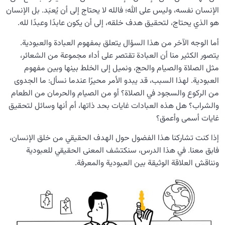
الإنسان نفسه، وليس على الله؛ فالله لا يحتاج إلى أن يُعبَد. بل الإنسان
النظرة الأبدية والاستعداد للآخرة
0/14
هو الذي يحتاج، لتحقيق هدف خلقه، إلى أن يكون عابدًا وعبدًا لله.
من الخيال إلى سلامة القلب
0/31
أما الوجه الآخر من هذا السؤال يتعلق بمفهوم العبادة والعبودية.
يتصور الكثير منا أن العبادة تقتصر على أداء مجموعة من الشعائر،
الإنسان محور الخلق
0/9
مثل الصلاة والصيام والحج، ونميل إلى الخلط بينها وبين مفهوم
العبودية. لهذا السبب، قد يبدو الأمر محيرًا عندما نسأل: ما الجدوى
رؤية عالم الغيب
0/9
من الركوع والسجود في الصلاة؟ أو من الصيام والحرمان من الطعام
والشراب؟ هل هذه العبادات غايات بحد ذاتها، أم أنها وسائل لتحقيق
غايات أسمى وأعمق؟
إذا كنت تشاركنا هذا الفضول حول الهدف الحقيقي من خلق الإنسان،
فابق معنا. في هذا الدرس، سنكتشف المعنى الحقيقي للعبودية
ونناقش العلاقة الوثيقة بين العبودية والمعرفة.