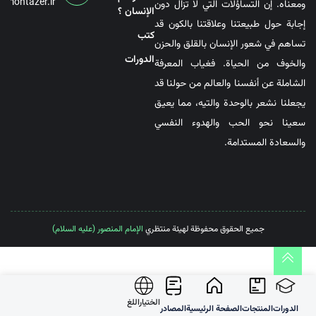
@montazer.ir
ومعناه. إن التساؤلات التي لا تزال دون
الإنسان ؟
إجابة حول طبيعتنا وعلاقتنا بالكون قد
کتب
تساهم في شعور الإنسان بالقلق والحزن
الدورات
والخوف من الحياة. فغياب المعرفة
الشاملة عن أنفسنا والعالم من حولنا قد
يجعلنا نشعر بالوحدة والتيه، مما يعيق
سعينا نحو الحب والهدوء النفسي
والسعادة المستدامة.
جميع الحقوق محفوظة لهيئة منتظري
الإمام المنصور (عليه السلام)
الختیاراللغ
الدورات
المنتجات
الصفحة الرئيسية
المصادر