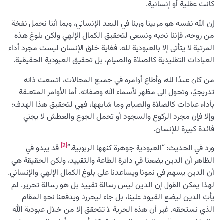
كانت عقلية أو إنسانية.
إن الله نفسه هو مربينا وربنا في البعد الإنساني، وبما أننا نحمل نفخة
من روحه، فإننا نحبه ونسعى لتحقيق الكمال الإلهي ولكن بلوغ هذه
المرتبة لا يتأتى إلا بالعبودية لله. فغاية خلق الإنسان ليست مجرد أداء
العبادات التقليدية كالصلاة والصيام، بل تحقيق العبودية الحقيقية.
من كان عبدًا لله، وأطاع أوامره في جميع المجالات، اتسعت ذاته
تدريجيًا، وتحول إلى مظهر لأسماء الله وصفاته. أما الأوامر المتعلقة
بأداء عبادات كالصلاة والصيام وما شابهها، فهي لتحقيق هذا الهدف؛
وإلا فإن مجرد الركوع والسجود أو تحمل الجوع والعطش لا يجني
فائدة كبيرة للإنسان.
[2]
ورد في الحديث: “العبودية جوهرة كنهها الربوبية.”
قد يبدو في
الظاهر أن الدين يضعنا في دائرة الطاعة والتقييد، ولكن الحقيقة هي
أن الدين يسهم في نمونا ويساعدنا على بلوغ الكمال الإلهي والإنساني.
لهذا يمكن القول إن الدين ليس رسالة تقييد بل هو رسالة تحرير. لم
يأتِ الدين ليضع القيود علينا، بل جاء ليحررنا ويدفعنا نحو المقام
الذي نستحقه. غير أن هذه الحرية لا تتحقق إلا من خلال عبودية الله