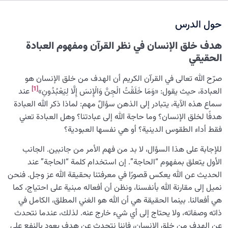
حول الدرس
سرّ الفرح والسكينة الدائمة
0/13
هدف خلق الإنسان في نظر القرآن ومفهوم العبادة
العائلة السماوية للإنسان
0/13
الحقيقي
هندسة النفس وتهذيب الروح
0/11
صرّح الله تعالى في القرآن الكريم أن الهدف من خلق الإنسان هو
[1]
العبادة، حيث يقول: «وَمَا خَلَقْتُ الْجِنَّ وَالْإِنسَ إِلَّا لِيَعْبُدُونِ»
عند
نضوج الطفل الغالي للروح
0/8
سماع هذه الآية، يتبادر إلى الذهن سؤالٌ مهم: لماذا ذكر الله العبادة
هدفًا لخلق الإنسان؟ وما حاجة الله إلى عبادتنا؟ وهل العبادة تعني
القضاء والقدر والاختيار
0/13
فقط أداء الطقوس الدينية؟ أو هي نفسها العبودية؟
الابتلاء والامتحان في مسيرة الحياة
0/26
للإجابة على هذا السؤال، لا بد من فهم الأمر من جانبين. الجانب
الأول يتعلق بمفهوم “الحاجة”. إن استخدام كلمة “الحاجة” عند
الشيطان… العدوّ المبين
0/14
الحديث عن الله يعكس قصورًا في معرفتنا بحقيقة الله عز وجل. فنحن
نميل إلى مقارنة الله بأنفسنا، ونظن أن أفعاله مبنية على احتياج، كما
الأمراض الخفية للروح
0/15
هي أفعالنا. بينما الحقيقة هي أن الله هو الغني المطلق، الكامل في
ذاته وصفاته، ولا يحتاج إلى أي شيء خارج عنه. لذلك، عندما نتحدث
معرفة الجنة والنار
0/22
عن الهدف من خلق الإنسان، فإننا نتحدث عن هدف يعود بالنفع على