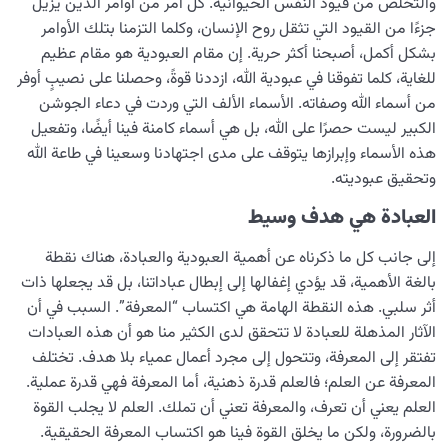
والتخلص من قيود النفس الحيوانية. كل أمر من أوامر الدين يزيل
جزءًا من القيود التي تثقل روح الإنسان، وكلما التزمنا بتلك الأوامر
بشكل أكمل، أصبحنا أكثر حرية. إن مقام العبودية هو مقام عظيم
للغاية، كلما تفوقنا في عبودية الله، ازددنا قوةً، وحصلنا على نصيبٍ أوفر
من أسماء الله وصفاته. الأسماء الألف التي وردت في دعاء الجوشن
الكبير ليست حصرًا على الله، بل هي أسماء كامنة فينا أيضًا، وتفعيل
هذه الأسماء وإبرازها يتوقف على مدى اجتهادنا وسعينا في طاعة الله
وتحقيق عبوديته.
العبادة هي هدف وسيط
إلى جانب كل ما ذكرناه عن أهمية العبودية والعبادة، هناك نقطة
بالغة الأهمية، قد يؤدي إغفالها إلى إبطال عباداتنا، بل قد يجعلها ذات
أثر سلبي. هذه النقطة الهامة هي اكتساب “المعرفة”. السبب في أن
الآثار المذهلة للعبادة لا تتحقق لدى الكثير منا هو أن هذه العبادات
تفتقر إلى المعرفة، وتتحول إلى مجرد أعمال عمياء بلا هدف. تختلف
المعرفة عن العلم؛ فالعلم قدرة ذهنية، أما المعرفة فهي قدرة عملية.
العلم يعني أن تعرف، والمعرفة تعني أن تملك. العلم لا يجلب القوة
بالضرورة، ولكن ما يخلق القوة فينا هو اكتساب المعرفة الحقيقية.