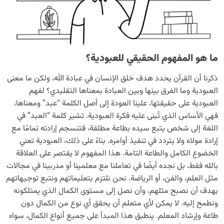
ما هو المفهوم الحقيقي للعبودية؟
ذكرنا أن القرآن يحدد هدف خلق الإنسان في عبادة الله، ولكن ما معنى
العبودية وما الفرق بينها وبين العبادة بمعناها التقليدي؟ لفهم
العبودية على حقيقتها، علينا العودة إلى أصل الكلمة “عبد” ومعناها،
فهي الأساس الذي تُبنى عليه فكرة العبودية. تشير كلمة “العبد” في
اللغة إلى شخص يتبع سيده بطاعة مطلقة، فتنسجم إرادته تمامًا مع
إرادة مولاه ولا يتردد في تنفيذ أوامره. بناءً على ذلك، العبودية تعني
الخضوع الكامل والطاعة التامة. هذا المفهوم لا يقتصر على العلاقة
بالله فقط، بل نجده أيضًا في تعاملنا مع معلمينا أو مدربينا في مجالات
مثل العلم، والفن، أو الرياضة. نحن نلتزم بتعليماتهم ونتبع توجيهاتهم
بهدف أن نصبح مثلهم، وأن نصل إلى مستوى الكمال الذي يمتلكونه
ونطمح إليه. لا يمكن لأي متعلم أن يحقق أي نوع من الكمال دون
طاعة وإرشاد المعلم. ينطبق هذا المبدأ على جميع أنواع الكمال، سواء