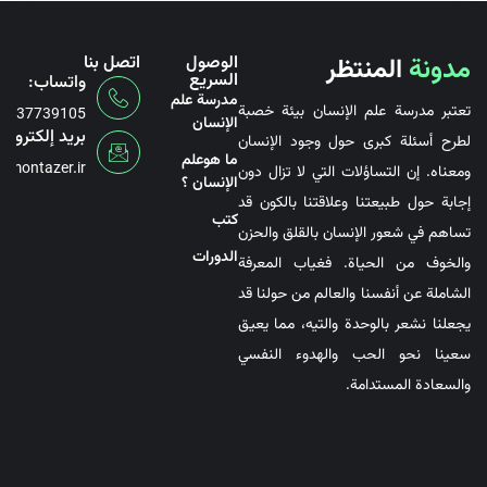
مدونة
المنتظر
الوصول
اتصل بنا
السريع
واتساب:
مدرسة علم
تعتبر مدرسة علم الإنسان بيئة خصبة
6737739105
الإنسان
بريد إلكتروني
لطرح أسئلة كبرى حول وجود الإنسان
ما هوعلم
@montazer.ir
ومعناه. إن التساؤلات التي لا تزال دون
الإنسان ؟
إجابة حول طبيعتنا وعلاقتنا بالكون قد
کتب
تساهم في شعور الإنسان بالقلق والحزن
الدورات
والخوف من الحياة. فغياب المعرفة
الشاملة عن أنفسنا والعالم من حولنا قد
يجعلنا نشعر بالوحدة والتيه، مما يعيق
سعينا نحو الحب والهدوء النفسي
والسعادة المستدامة.