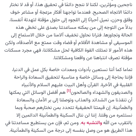
ناجحين ومؤثرين، لكننا لا ننجح دائمًا في تحقيق هذا، أو قد لا نختار
دائمًا الاتجاه الصحيح. فعندما تواجهنا أفكار مزعجة أو مشاعر خوف
وقلق وحزن، نميل أحيانًا إلى اللجوء إلى حلول مؤقتة لتهدئة أنفسنا،
بدلاً من التوجه إلى من يمكنه مساعدتنا بصدق على تخطي هذه
الحالة وتجاوزها. فترانا نحاول تخفيف آلامنا من خلال الاستماع إلى
الموسيقى أو مشاهدة الأفلام أو قضاء وقت ممتع مع الأصدقاء، ولكن
هذه الأمور لا تمتلك القوة الكافية لحل مشكلاتنا، فهي مجرد مسكنات
مؤقتة تصرف انتباهنا عن واقعنا ومشكلاتنا.
تماما كما أننا نستعين بأدوات ومعدات خاصة بكل عمل في الدنيا،
فإننا بحاجة إلى وسائل خاصة و مناسبة لتحقيق السعادة والراحة
القلبية في الآخرة. القرآن وأهل البيت عليهم السلام والأنبياء
[1]
والصديقون والشهداء والصالحون
هم أفضل الوسائل التي يمكنها
أن تنقذنا من الشدائد والعذاب وتوصلنا إلى بر الأمان والسعادة
والطمأنينة. إن قيمتنا الحقيقية تتحدد بمن نختارهم صحبةً وبما
نستثمره من وقتنا. إننا لن ننال السكينة والطمأنينة الدائمين إلا
بالتقرب من الله
والتشبه به
. ومن ثم، فإن من يستطيع مساعدتنا في
هذا الطريق هو من وصل بنفسه إلى درجة من السكينة والطمأنينة.