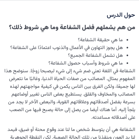
ما هي الشفاعة؟من هم له الحق في الشفاعة بنا؟
حول الدرس
علامات النضج في طريق الحق
0/5
من هم يشملهم فضل الشفاعة وما هي شروط ذلك؟
لماذا خُلقنا؟
0/4
ما هي حقيقة الشفاعة؟
هل يجوز التهاون في الأعمال والذنوب اعتمادًا على الشفاعة؟
سرّ الفرح والسكينة الدائمة
0/13
هل تشمل الشفاعة الجميع؟
العائلة السماوية للإنسان
ما هي شروط وأسباب حصول الشفاعة؟
0/13
الشفاعة في اللغة تعني ضم شيء إلى شيء ليصبحا زوجًا. سنوضح هذا
هندسة النفس وتهذيب الروح
0/11
المفهوم بمثال. المصائب من صفات الحياة الدنيا، وغالبًا ما نتعرض
لها جميعًا، ولكن الفرق بين الناس يكمن في كيفية مواجهتهم لهذه
نضوج الطفل الغالي للروح
0/8
المصائب والمخاوف والقلق. يستطيع بعض الناس تغيير أوضاعهم
بسرعة بفضل أصدقائهم وعلاقاتهم القوية، والبعض الآخر لا يجد من
القضاء والقدر والاختيار
0/13
يلجأ إليه. أما هناك أيضا من يصل إلى حالة يصبح فيها من الصعب
على أصدقائه مساعدته.
الابتلاء والامتحان في مسيرة الحياة
0/26
الشفاعة هي أن يتوسط شخص ما لنا عند وقوع محنة أو ضيق، فيمد
الشيطان… العدوّ المبين
0/14
لنا يد العون وينقذنا من تلك الحالة الصعبة. لكن النقطة الجوهرية