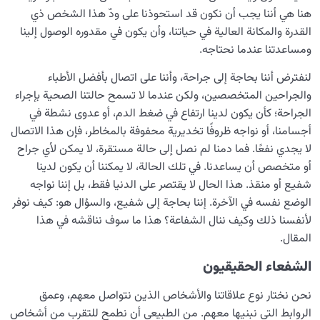
هنا هي أننا يجب أن نكون قد استحوذنا على ودّ هذا الشخص ذي
الأمراض الخفية للروح
0/15
القدرة والمكانة العالية في حياتنا، وأن يكون في مقدوره الوصول إلينا
ومساعدتنا عندما نحتاجه.
معرفة الجنة والنار
0/22
لنفترض أننا بحاجة إلى جراحة، وأننا على اتصال بأفضل الأطباء
النظرة الأبدية والاستعداد للآخرة
0/14
والجراحين المتخصصين، ولكن عندما لا تسمح حالتنا الصحية بإجراء
الجراحة؛ كأن يكون لدينا ارتفاع في ضغط الدم، أو عدوى نشطة في
من الخيال إلى سلامة القلب
0/31
أجسامنا، أو نواجه ظروفًا تخديرية محفوفة بالمخاطر، فإن هذا الاتصال
لا يجدي نفعًا. فما دمنا لم نصل إلى حالة مستقرة، لا يمكن لأي جراح
الإنسان محور الخلق
0/9
أو متخصص أن يساعدنا. في تلك الحالة، لا يمكننا أن يكون لدينا
شفيع أو منقذ. هذا الحال لا يقتصر على الدنيا فقط، بل إننا نواجه
رؤية عالم الغيب
0/9
الوضع نفسه في الآخرة. إننا بحاجة إلى شفيع، والسؤال هو: كيف نوفر
لأنفسنا ذلك وكيف ننال الشفاعة؟ هذا ما سوف نناقشه في هذا
المقال.
الشفعاء الحقيقيون
نحن نختار نوع علاقاتنا والأشخاص الذين نتواصل معهم، وعمق
الروابط التي نبنيها معهم. من الطبيعي أن نطمح للتقرب من أشخاص