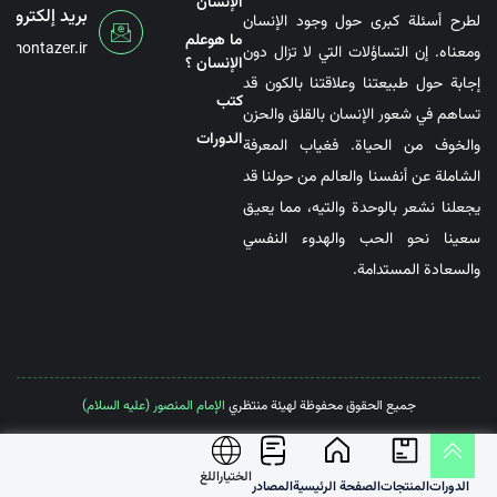
الإنسان
بريد إلكتروني
لطرح أسئلة كبرى حول وجود الإنسان
ما هوعلم
@montazer.ir
ومعناه. إن التساؤلات التي لا تزال دون
الإنسان ؟
إجابة حول طبيعتنا وعلاقتنا بالكون قد
کتب
تساهم في شعور الإنسان بالقلق والحزن
الدورات
والخوف من الحياة. فغياب المعرفة
الشاملة عن أنفسنا والعالم من حولنا قد
يجعلنا نشعر بالوحدة والتيه، مما يعيق
سعينا نحو الحب والهدوء النفسي
والسعادة المستدامة.
جميع الحقوق محفوظة لهيئة منتظري
الإمام المنصور (عليه السلام)
الختیاراللغ
الدورات
المنتجات
الصفحة الرئيسية
المصادر