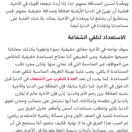
ووطّدنا أسس الصداقة معهم. لذا، إذا أردنا شفعاء أقوياء في الآخرة،
فعلينا أن نهيئ في الدنيا الأرضية لعلاقة وصداقة حقيقية معهم. فمن
يستطيع أن يشفع لنا وينقذنا في الآخرة، يملك بلا شك القدرة على
مساعدتنا وإنقاذنا في الدنيا أيضاً.
الاستعداد لتلقي الشفاعة
سوف نواجه في الآخرة حقائق حقيقية. نمونا وتطورنا وكذلك معاناتنا
جميعها حقيقية. ومن الطبيعي أننا نحتاج لمساعدة حقيقية للخلاص
من المواقف غير المناسبة التي قد نعاني منها. ولكن مجرد طلب
المساعدة لا يكفي. يجب علينا تهيئة الظروف المناسبة لتلقي هذه
المساعدة، كما يجب أن نعد
العدة
للتقرب
من
الشفعاء
في الدنيا قبل
الدخول في الآخرة. كما ذكرنا سابقًا، فإن العلاقة بين الدنيا والآخرة
تشبه العلاقة بين رحم الأم والدنيا. إذن فإن الآخرة عالم لا يُقارَن
بالدنيا في عظمته وإمكاناته، كما أنها تشتمل على مصائب ومحن تفوق
الدنيا بكثير وتتطلب مساعدات أسمى وأعظم. تخيل الفرق بين
مساعدة تلميذ في الصف الأول وحل مسألة رياضية لالمتقدم رياضي،
ثم اضرب هذا الفرق في ما لا نهاية. فكيف نتصور أننا سننجح في أن
نتخلص من مصائبنا بأدوات دنيوية زائفة وهزيلة في الآخرة، وهي