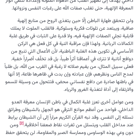
داخلي يهدف إلى تطهير القلب من الأهواء الملوثة وإعداده لتلقي أنوار
المعرفة الإلهية، حتى تغلب صفات الله على رغبات النفس ونزواتها.
ولن تتحقق طهارة الباطن إلّا حين يتغذى الروح من منابع إلهية
صافية، ويبتعد عن تلوثات فكرية وسلوكية. فالقلب الملوث لا يملك
قابلية تجلي الصفات الإلهية فيه، ولا قدرة على الثبات في طريق غلبة
الكمالات الربانية. ولهذا فإن مراقبة النية في كل فعل هي الركن
الأساسي في تكوين هذه الغلبة الباطنية، لأن الأعمال التي تنبع من
دوافع أنانية لا تترك في أعماقنا أثراً طيباً، بل قد تخلّف أضراراً خفية.
فعلى سبيل المثال، من يقيم صلاته لا رغبة في القرب من الله، بل طلباً
لمدح الناس ونظرهم، فإن عبادته وإن بدت في ظاهرها طاعة، إلا أنها
في باطنها صادرة عن دافع نفسانـي محض، فتتحول من وسيلة للسمو
والارتقاء إلى أداة لتغذية الغرور والرياء.
ومن عوامل أخرى تعزز غلبة الكمال في باطن الإنسان معرفة العدو
الداخلي. فواحد من أعظم موانع الترقي هو الجهل بالشيطان وطرائق
تسلله إلى النفس. وقد نبه القرآن الكريم مراراً إلى أن الشيطان يرابط
[2]
عند مداخل القلب ويتسلل من ثغرات نقاط ضعفنا أخلاقية.
ومن
دون وعي بهذه الوساوس وممارسة الصبر والمقاومة، لن يتحقق حفظ