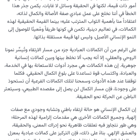
أمور ذات قيمة، لكنها في الحقيقة وسائل لا غايات. يكمن جذر هذا
الخطأ في أننا نخلع على عمل عبادي صفة الأصالة والكمال لذاته،
اعتقاداً منا بأهمية الثواب المترتب عليه؛ بينما القيمة الحقيقية لهذه
الكمالات، في تعاليم دينية، تكمن في كونها طريقاً ومُعينًا للوصول إلى
النمو الإنساني الأصيل، وليس لها قيمة مستقلة بذاتها.
على الرغم من أن الكمالات العبادية جزء من مسار الارتقاء وتُيسِّر نمونا
الروحي والعقلي، إلا أنه يجب ألا نخلط بينها وبين كمالات إنسانية
جوهرية. إن هذه الكمالات هي مجرد أدوات للاستعانة بها في الخدمة،
والعبادة، واكتساب قوة تساعدنا على بلوغ الكمال الحقيقي. فكلما
توقفنا عند هذه الأدوات وسمحنا لتلك الكمالات الفرعية أن تستحوذ
على وجودنا، فإن مسار الكمال لن يصل إلى مقصده الطبيعي، وسيتعثر
الباطن عن الحركة نحو الحقيقة.
إن الكمال الإنساني هو حالة ارتقاء باطني وتشابه وجودي مع صفات
إلهية. وجميع الكمالات الأخرى هي مقدمات إلزامية لهذه المرحلة؛
وهي طور نتجاوز فيه تعلقات ظاهرية نحو إدراك المعنى، والحقيقة،
والعشق الإلهي. بناءً على ذلك، فإن التركيز على كمالات عبادية بمعزل