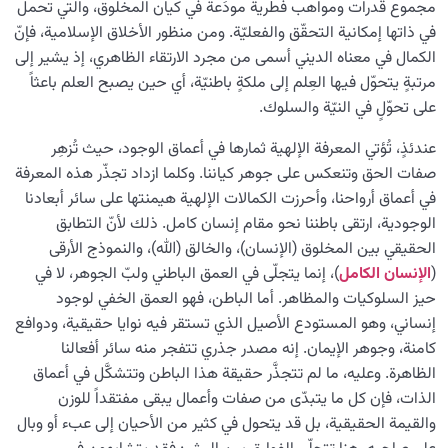
مجموع قدرات ومواهب فطرية مودَعة في كيان المخلوق، والتي تحمل
في ذاتها إمكانية التحقّق والفعليّة. ومن منظور الأخلاق الإسلامية، فإنّ
الكمال في معناه الديني أسمى من مجرد الارتقاء الظاهري، إذ يشير إلى
مرتبةٍ يتحوّل فيها العِلم إلى ملكةٍ باطنيّة، أي حين يصبح العلم باعثاً
على تحوّلٍ في النيّة والسلوك.
عندئذٍ، تُؤتي المعرفة الإلهية ثمارها في أعماق الوجود، حيث تُزهِر
صفات الحق وتنعكس على جوهر كياننا. وكلما ازداد تجذّر هذه المعرفة
في أعماق أرواحنا، وأحرزت الكمالات الإلهية هيمنتها على سائر أبعادنا
الوجودية، ارتقى باطننا نحو مقام إنسان كامل. ذلك لأنّ التطابق
الحقيقي بين المخلوق (الإنسان)، والخالق (الله)، والنموذج الأرقى
(
الإنسان الكامل
)، إنما يتجلّى في العمق الباطني ولبّ الجوهر، لا في
حيز السلوكيات والمظاهر. أما الباطن، فهو العمق الخفي لوجود
إنساني، وهو المستودع الأصيل الذي تستقر فيه نوايا حقيقية، ودوافع
كامنة، وجوهر الإيمان. إنه مصدر جذري تتفجر منه سائر أفعالنا
الظاهرة. وعليه، ما لم تتجذَّر حقيقة هذا الباطن وتتشكَّل في أعماق
الذات، فإن كل ما يتبدّى من صفات وأعمال يبقى مفتقداً للوزن
والقيمة الحقيقية، بل قد يتحول في كثير من الأحيان إلى عبء أو وبال