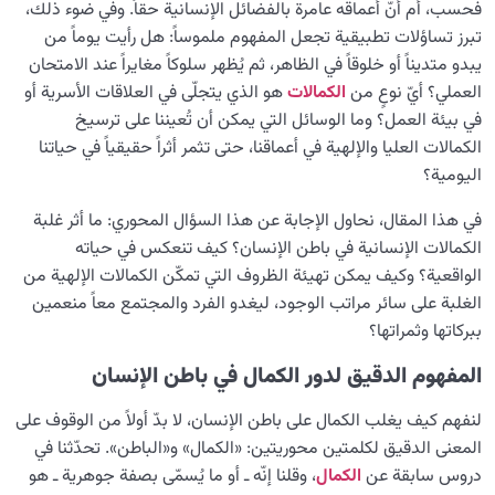
فحسب، أم أنّ أعماقه عامرة بالفضائل الإنسانية حقاً. وفي ضوء ذلك،
مراحل الخلق؛ الإطار العقلي لفهم نظام الوجود وإعادة اكتشاف
تبرز تساؤلات تطبيقية تجعل المفهوم ملموساً: هل رأيت يوماً من
مكانة الإنسان
يبدو متديناً أو خلوقاً في الظاهر، ثم يُظهر سلوكاً مغايراً عند الامتحان
العملي؟ أيّ نوعٍ من
الكمالات
هو الذي يتجلّى في العلاقات الأسرية أو
رؤية عالم الغيب
0/9
في بيئة العمل؟ وما الوسائل التي يمكن أن تُعيننا على ترسيخ
الكمالات العليا والإلهية في أعماقنا، حتى تثمر أثراً حقيقياً في حياتنا
اليومية؟
في هذا المقال، نحاول الإجابة عن هذا السؤال المحوري: ما أثر غلبة
الكمالات الإنسانية في باطن الإنسان؟ كيف تنعكس في حياته
الواقعية؟ وكيف يمكن تهيئة الظروف التي تمكّن الكمالات الإلهية من
الغلبة على سائر مراتب الوجود، ليغدو الفرد والمجتمع معاً منعمين
ببركاتها وثمراتها؟
المفهوم الدقيق لدور الكمال في باطن الإنسان
لنفهم كيف يغلب الكمال على باطن الإنسان، لا بدّ أولاً من الوقوف على
المعنى الدقيق لكلمتين محوريتين: «الكمال» و«الباطن». تحدّثنا في
دروس سابقة عن
الكمال
، وقلنا إنّه ـ أو ما يُسمّى بصفة جوهرية ـ هو