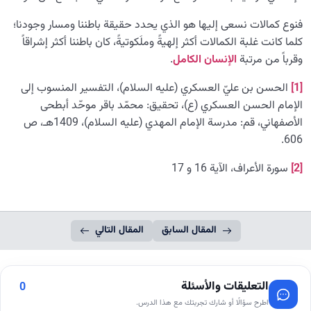
فنوع كمالات نسعى إليها هو الذي يحدد حقيقة باطننا ومسار وجودنا؛
كلما كانت غلبة الكمالات أكثر إلهيةً وملَكوتيةً، كان باطننا أكثر إشراقاً
وقرباً من مرتبة
الإنسان الكامل
.
[1]
الحسن بن عليّ العسكري (عليه السلام)، التفسير المنسوب إلى
الإمام الحسن العسكري (ع)، تحقيق: محمّد باقر موحّد أبطحی
الأصفهاني، قم: مدرسة الإمام المهدي (عليه السلام)، 1409هـ، ص
606.
[2]
سورة الأعراف، الآية 16 و 17
المقال السابق
المقال التالي
التعليقات والأسئلة
0
اطرح سؤالًا أو شارك تجربتك مع هذا الدرس.