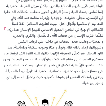
على صاحبه. هنا تتجلّى الفوارق بين البشر: فقد يتشابهون في
ظواهرهم، فيُرى فيهم الصلاح والدين، ولكنّ ميزان القيمة الحقيقية
إنّما تُقاس بصفاء النيّة وسموّ الباطن. فحين تتغلب الكمالات الداخلية
في الإنسان، تتجلّى حقيقته الوجودية ويُعرَف مقامه عند الله. وفي
التعاليم الإسلامية وأقوال أهل البيت (عليهم السلام)، تُعَدُّ غلبةُ
[1]
الكمالاتِ الإلهيةِ في الباطنِ المعيارَ الأساسَ لقيمةِ الإنسانِ عندَ ربِّه.
فكلّما اقترب الإنسان من صفات الله ـ كالصِّدق، والكرم، والعدل،
والمحبّة ـ وغلبت هذه الصفات في داخله على نزعات النفس
وشهواتها، ازداد باطنه نقاءً ونوراً، وامتلأ وجوده سكينةً وطمأنينةً. هذا
النور الباطني هو تجلّي المعرفة الإلهية ذاتها، تلك القوة التي ترفعنا من
مستوى الطبيعة إلى مقام الملكوت، وتوثّق صلتنا بمصدر الوجود. ومن
هذا المنظور، فإنّ غلبة الكمال في باطن الإنسان ليست حالة عابرة، بل
هي مسارٌ طويل نحو تحقيق الإنسانية الحقيقية؛ طريقٌ يبدأ بالمعرفة،
وينتهي بامتلاك النفس لجوهرها الأصيل، حيث يتحوّل العلم إلى نورٍ،
والنور إلى حياة.