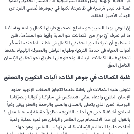
عن الغاية الإلهية، يمثل غفلة استراتيجية عن المسار الحقيقي للنمو؛
غفلة قد تبدو مُرضية في ظاهرها، لكنها في جوهرها تُقصي الفرد عن
الهدف الأصيل لخلقه.
إنّ الوعي بهذا التمييز هو مفتاح تصحيح طريق الكمال والمعنوية، لأننا
ما لم نعرف أيّ نوعٍ من الكمالات هو الغاية وأيّها هو المقدّمة، فلن
نستطيع أن ندرك الدور الحقيقي للكمال في باطننا. أما عندما تُسخّر
أدوات الحياة في خدمة التزكية وطهارة الباطن والمعرفة الإلهية، عندها
تتحقق غلبة الكمالات الربانية، ونخطو على الطريق نحو تحقيق الإنسان
الكامل الحقّ.
غلبة الكمالات في جوهر الذات: آليات التكوين والتحقق
تتجلى غلبة الكمالات في باطننا عندما تتجاوز الصفات الإلهية حدود
الإيمان النظري وادعاء لفظي، فتنعكس في سلوكنا وأقوالنا وتصرّفاتنا
اليومية. فمن الذي يتحلى بالصدق والصبر والرحمة والعفو يبقى وفياً
لمبادئ أخلاقية حتى في أحلك الظروف، مظهراً حقيقة إيمانه بالفعل لا
بالقول. إن هذا الانسجام بين الظاهر والباطن هو ثمرة عملية واعية
أطلقت عليها التعاليم الإسلامية اسم تهذيب النفس؛ وهو جهاد