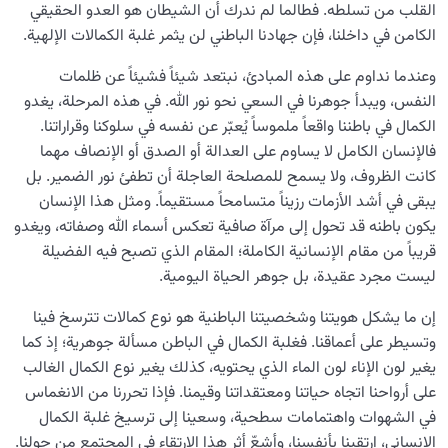
القلب من تسلطه. فطالما لم ندرك أن الشيطان هو العدو الحقيقي
الكامن في داخلنا، فإن جهادنا الباطني لن يثمر غلبة الكمالات الإلهية.
وعندما نداوم على هذه المبادئ، نبتعد شيئاً فشيئاً عن ظلمات
النفس، ويبدأ جوهرنا في السعي نحو نور الله. في هذه المرحلة، يغدو
الكمال في باطننا واقعاً ملموساً يُعبّر عن نفسه في سلوكنا وقراراتنا.
فالإنسان الكامل لا يساوم على العدالة أو الصدق أو الإنصاف مهما
كانت الظروف، ولا يسمح للمصلحة العاجلة أن تطفئ نور الضمير. بل
يبقى في أشد الأزمات رزيناً متسامحاً مستقيماً. ومثل هذا الإنسان
يكون باطنه قد تحول إلى مرآة صافية تعكس أسماء الله وصفاته، ويغدو
قريباً من مقام الإنسانية الكاملة؛ المقام الذي تصبح فيه الفضيلة
ليست مجرد عقيدة، بل جوهر الحياة اليومية.
إن ما يشكل هويتنا وشخصيتنا الباطنية هو نوع كمالات تترسخ فينا
وتسيطر على أعماقنا. فغلبة الكمال في الباطن مسألة جوهرية؛ إذ كما
يغير لون الإناء لون الماء الذي يحتويه، كذلك يغير نوع الكمال الغالب
على أرواحنا اتجاه حياتنا ومعتقداتنا وقيمنا. فإذا تحررنا من الانغماس
في الشهوات واهتمامات سطحية، وسعينا إلى ترسيخ غلبة الكمال
الإنساني، ارتقينا بأنفسنا، وأشعّ أثر هذا الارتقاء في المجتمع من حولنا.