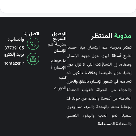
مدونة
المنتظر
الوصول
اتصل بنا
السريع
واتساب:
مدرسة علم
تعتبر مدرسة علم الإنسان بيئة خصبة
6737739105
الإنسان
بريد إلكتروني
لطرح أسئلة كبرى حول وجود الإنسان
ما هوعلم
@montazer.ir
ومعناه. إن التساؤلات التي لا تزال دون
الإنسان ؟
إجابة حول طبيعتنا وعلاقتنا بالكون قد
کتب
تساهم في شعور الإنسان بالقلق والحزن
الدورات
والخوف من الحياة. فغياب المعرفة
الشاملة عن أنفسنا والعالم من حولنا قد
يجعلنا نشعر بالوحدة والتيه، مما يعيق
سعينا نحو الحب والهدوء النفسي
والسعادة المستدامة.