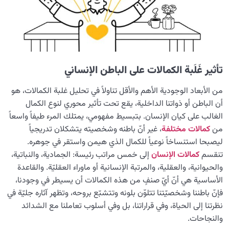
تأثير غَلَبة الكمالات على الباطن الإنساني
من الأبعاد الوجودية الأهم والأقل تناولاً في تحليل غلبة الكمالات، هو
أن الباطن أو ذواتنا الداخلية، يقع تحت تأثير محوري لنوع الكمال
الغالب على كيان الإنسان. بتبسيط مفهومي، يمتلك المرء طيفاً واسعاً
من
كمالات مختلفة
، غير أنّ باطنه وشخصيته يتشكلان تدريجياً
ليصبحا استنساخاً نوعياً للكمال الذي هيمن واستقر في جوهره.
تنقسم
كمالات الإنسان
إلى خمس مراتب رئيسة: الجمادية، والنباتية،
والحيوانية، والعقلية، والمرتبة الإنسانية أو ماوراء العقليّة. والقاعدة
الأساسية هي أنّ أيّ صنفٍ من هذه الكمالات أن يسيطر في وجودنا،
فإنّ باطننا وشخصيّتنا تتلوّن بلونه وتتشبّع بروحه، وتظهر آثاره جليّة في
نظرتنا إلى الحياة، وفي قراراتنا، بل وفي أسلوب تعاملنا مع الشدائد
والنجاحات.