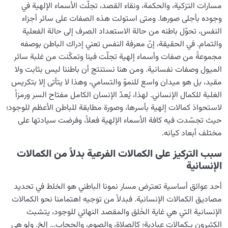
مسارات التزكية، والحكمة، ونقاء القصد، تجلّت الأسماء الإلهية في
وجوده بأجلى صورها. ومتى استولت هذه الصفات على سائر أجزاء
النفس، تحوّل باطنه من حالة الاستعداد الصرف إلى حالة الفعلية
والتمام. في الحقيقة، إنّ معرفة النفس تعني إدراك الباطن بوصفه
مجموعةً من صفات وأسماء إلهية تجلّت فينا وتمكّنت من غلبة سائر
الميول وصفات نفسانية. ومن هنا نستنتج أن باطننا ليس بثابت ولا
مقيد، بل هو ميدان واسع للنموّ والتسامي، وهذا لا يتأتى إلا بتكريس
الغلبة للكمال الإنساني. لهذا، يُعدّ الإنسان الكامل مفتاح السر ورمزاً
لاستحواذ كمالات إلهية بأسرها، وصورة مطابقة للباطن الأعظم للوجود؛
حيث تجسّدت فيه كافة الأسماء الإلهية فعلاً، وفرضت سيادتها على
مختلف أبعاد كيانه.
سبب التركيز على الكمالات الفرعية بدلاً من الكمالات
الإنسانية
أحد عوائق أساسية تعترض مسار نمونا الباطني هو الخلط في تحديد
مصاديق الكمالات الإنسانية. فبدلاً من توجيه اهتمامنا نحو الكمالات
الإنسانية التي هي غاية الخَلق والمقصد النهائي للوجود، يتشبث
الكثيرون بـكمالات عبادية؛ كالصلاة، والصوم، والحجاب… إلخ. ولو هي