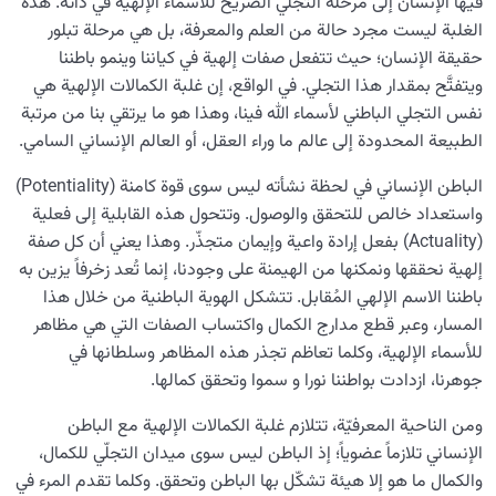
فيها الإنسان إلى مرحلة التجلي الصريح للأسماء الإلهية في ذاته. هذه
الغلبة ليست مجرد حالة من العلم والمعرفة، بل هي مرحلة تبلور
حقيقة الإنسان؛ حيث تتفعل صفات إلهية في كياننا وينمو باطننا
ويتفتَّح بمقدار هذا التجلي. في الواقع، إن غلبة الكمالات الإلهية هي
نفس التجلي الباطني لأسماء الله فينا، وهذا هو ما يرتقي بنا من مرتبة
الطبيعة المحدودة إلى عالم ما وراء العقل، أو العالم الإنساني السامي.
الباطن الإنساني في لحظة نشأته ليس سوى قوة كامنة (Potentiality)
واستعداد خالص للتحقق والوصول. وتتحول هذه القابلية إلى فعلية
(Actuality) بفعل إرادة واعية وإيمان متجذّر. وهذا يعني أن كل صفة
إلهية نحققها ونمكنها من الهيمنة على وجودنا، إنما تُعد زخرفاً يزين به
باطننا الاسم الإلهي المُقابل. تتشكل الهوية الباطنية من خلال هذا
المسار، وعبر قطع مدارج الكمال واكتساب الصفات التي هي مظاهر
للأسماء الإلهية، وكلما تعاظم تجذر هذه المظاهر وسلطانها في
جوهرنا، ازدادت بواطننا نورا و سموا وتحقق كمالها.
ومن الناحية المعرفيّة، تتلازم غلبة الكمالات الإلهية مع الباطن
الإنساني تلازماً عضوياً؛ إذ الباطن ليس سوى ميدان التجلّي للكمال،
والكمال ما هو إلا هيئة تشكّل بها الباطن وتحقق. وكلما تقدم المرء في