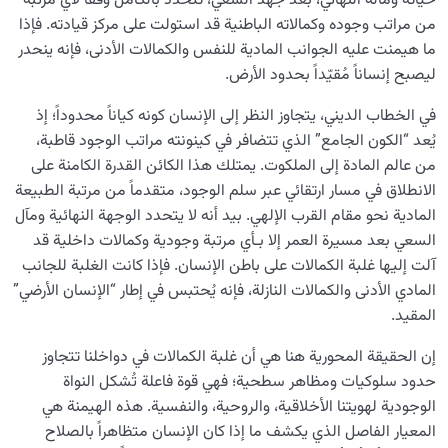
حياته ومآله النهائي، بعد جهد السعي، تتحدد بالكامل وفقاً لأي مرتبة
والعوالم العليا؟
من مراتب وجوده وكمالاته الباطنية قد استولت على مركز قيادته. فإذا
ما هيمنت عليه الجوانب المادية للنفس والكمالات الأدنى، فإنه ينحدر
لماذا تُعَدّ معرفة الارتباط بين الإنسان ومراتب الخَلق ذات
أهميّة في الحياة؟
ليصبح إنساناً مُقيّداً بحدود الأرض.
في الخطاب الديني، يتجاوز النظر إلى الإنسان كونه كياناً محدوداً؛ إذ
ما هي غلبة الكمالات في الخطاب الديني و كيف تحدد مسار
الإنسان المستقيم؟
يُعد “الكون الجامع” الذي تتضافر في كينونته مراتب الوجود قاطبة،
من عالم المادة إلى الملكوت. يمتلك هذا الكائن القدرة الكامنة على
لماذا تُعدّ معرفة مراحل النمو الإنساني ضرورةً وشرطاً لفهم
الانطلاق في مسار ارتقائي عبر سلم الوجود، متقدماً من مرتبة الطبيعة
حقيقتنا الوجودية؟
المادية نحو مقام القرب الإلهي. بيد أنه لا يتحدد الوجهة النهائية ومآل
السعي بعد مسيرة العمر إلا بـأي مرتبة وجودية وكمالات داخلية قد
ما المقصود بـ. تغذية الروح؟ وكيف يُمكن توفیره واستخدامه
آلت إليها غلبة الكمالات على باطن الإنسان. فإذا كانت الغلبة للجانب
في حياتنا اليومية؟
المادي الأدنى والكمالات النازلة، فإنه يُحتبس في إطار “الإنسان الأرضي”
أبعاد معرفية وفلسفية حول محورية الإنسان في نظام الخلق
المقيد.
لِمَ سخّر الله الكون للإنسان؟ قراءة في مفهوم تسخير الخلقة
إن الحقيقة المحورية هنا هي أن غلبة الكمالات في دواخلنا تتجاوز
وعلاقة البشر بنظام الوجود
حدود سلوكيات ومظاهر سطحية؛ فهي قوة فاعلة تُشكل النواة
الوجودية لهويتنا الأخلاقية، والروحية، والنفسية. هذه الهيمنة هي
عظمة الخَلق؛ ميدانٌ إلهيٌّ لارتقاء الإنسان نحو مقام التشَّبه
المعيار الفاصل الذي يكشف ما إذا كان الإنسان متظاهراً بالصلاح
بصفات الله