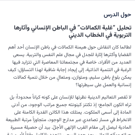
نضوج الطفل الغالي للروح
0/8
حول الدرس
القضاء والقدر والاختيار
0/13
تحليل “غلبة الكمالات” في الباطن الإنساني وآثارها
الابتلاء والامتحان في مسيرة الحياة
0/26
التربوية في الخطاب الديني
الشيطان… العدوّ المبين
0/14
لطالما كان النقاش حول هيمنة الكمالات في باطن الإنسان أحد أهم
القضايا وأكثرها إثارة للجدل في مجال علم النفس والتربية. يسعى
الأمراض الخفية للروح
0/15
العديد من الأفراد، خاصة في مجتمعاتنا المعاصرة التي تتزايد فيها
الرغبة في التنمية الذاتية، إلى إيجاد إجابة شافية لهذا التساؤل: كيف
معرفة الجنة والنار
0/22
يمكن بلوغ باطن سليم، ومتوازن، ومتعالٍ من خلال تنمية كمالات
إنسانية والعمل على سيطرتها؟
النظرة الأبدية والاستعداد للآخرة
0/14
لا تَقصر التعاليم الدينية نظرتها للإنسان على كونه كياناً محدوداً؛ بل
من الخيال إلى سلامة القلب
0/31
تراه الكون الجامع؛ إذ تكتنز كينونته جميع مراتب الوجود، من أدنى
المادة إلى أسمى الملكوت. يمتلك هذا الكائن القدرة الكامنة على
الإنسان محور الخلق
0/9
الانخراط في مسار تصاعدي عبر مدارج الوجود، متجاوزاً مرتبة الطبيعة
المادية ليصل إلى مقام القرب الإلهي الأجلّ. بيد أن حصيلة مسيرة
كيف تُرتَّب مراتب الوجود؟ وما العلاقة بين العالم المادي