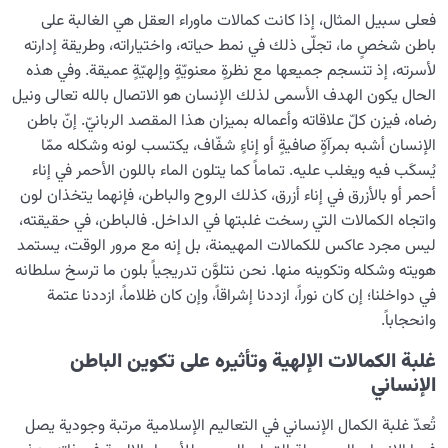
فعلى سبيل المثال، إذا كانت كمالات ماوراء العقل هي الغالبة على
باطن شخصٍ ما، تجلّى ذلك في نمط حياته، واختياراته، وطريقة إدارته
لأسرته، إذ تنسجم جميعها مع نظرةٍ معنويّةٍ وإلهيّةٍ عميقة. وفي هذه
الحال يكون الهدف الأسمى لذلك الإنسان هو الاتصال بالله تعالى ونيل
رضاه، فيزن كلّ علاقاته وأعماله بميزان هذا المقصد الربانيّ. إنّ باطن
الإنسان أشبه بمرآةٍ صافيةٍ أو إناءٍ شفّاف، يكتسب لونه وشكله ممّا
يُسكَب فيه ويغلب عليه. تماماً كما يتلون الماء باللون الأحمر في إناء
أحمر أو بالأزرق في إناء أزرق، كذلك الروح والباطن، فإنهما يتخذان لون
واتجاه الكمالات التي رسخت غلبتها في الداخل. فالباطن، في حقيقته،
ليس مجرد عاكس للكمالات المهيمنة، بل إنه مع مرور الوقت، يستمد
هويته وشكله وتكوينه منها. نحن نتلوَّن تدريجياً بلون ما ترسخ سلطانه
في دواخلنا؛ إن كان نوراً، ازددنا إشراقاً، وإن كان ظلاماً، ازددنا عتمة
وانحجاباً.
غلبة الكمالات الإلهية وتأثيره على تكوين الباطن
الإنساني
تُعدّ غلبة الكمال الإنساني في التعاليم الإسلامية مرتبة وجودية يصل