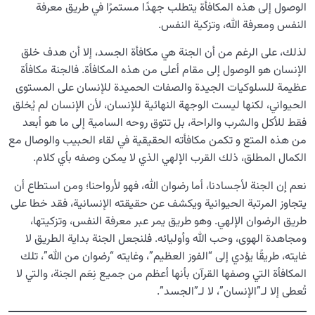
الوصول إلى هذه المكافأة يتطلب جهدًا مستمرًا في طريق معرفة
النفس ومعرفة الله، وتزكية النفس.
لذلك، على الرغم من أن الجنة هي مكافأة الجسد، إلا أن هدف خلق
الإنسان هو الوصول إلى مقام أعلى من هذه المكافأة. فالجنة مكافأة
عظيمة للسلوكيات الجيدة والصفات الحميدة للإنسان على المستوى
الحيواني، لكنها ليست الوجهة النهائية للإنسان، لأن الإنسان لم يُخلق
فقط للأكل والشرب والراحة، بل تتوق روحه السامية إلى ما هو أبعد
من هذه المتع و تكمن مكافأته الحقيقية في لقاء الحبيب والوصال مع
الكمال المطلق، ذلك القرب الإلهي الذي لا يمكن وصفه بأي كلام.
نعم إن الجنة لأجسادنا، أما رضوان الله، فهو لأرواحنا؛ ومن استطاع أن
يتجاوز المرتبة الحيوانية ويكشف عن حقيقته الإنسانية، فقد خطا على
طريق الرضوان الإلهي. وهو طريق يمر عبر معرفة النفس، وتزكيتها،
ومجاهدة الهوى، وحب الله وأوليائه. فلنجعل الجنة بداية الطريق لا
غايته، طريقًا يؤدي إلى “الفوز العظيم”، وغايته “رضوان من الله”، تلك
المكافأة التي وصفها القرآن بأنها أعظم من جميع نِعَم الجنة، والتي لا
تُعطى إلا لـ”الإنسان”، لا لـ”الجسد”.