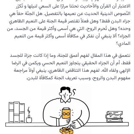
هل يمكن وصف الجنة؟ ولماذا ضُرب الأمثال بأنهار العسل
الاعتبار أن القرآن والأحاديث تحثنا مرارًا على السعي لنيلها و تُكرّر
والخمر؟
النّصوص الدينية الحديث عن نعيمها بالتفصيل. هل الجنّة حقاً هي
جزاء البدن فقط؟ وهل فعلاً تقتصر قيمة الجنة على النعيم الظاهري
قِدَم الجنّة بين العقل والإيمان؛ هل وُجدت الجنّة قبل الدنيا؟
وحده؟ وهل تُحرم الروح، التي هي أسمى وأكثر قيمة من الجسد، من
الجزاء؟ ألا ينبغي أن نفكر في مكافأة أسمى وأكثر قيمة من النعيم
کم عدد أبواب الجنة، ولمن یفتح کل باب؟
المادي؟
سعة الجنّة: فُرصةٌ أم تهديد؟ كيف يمكن أن يتحوّل دخول الجنّة
نتعمق في هذا المقال لفهم أعمق للجنة، وما إذا كانت جزاءً للجسد
إلى تهديد للإنسان؟
فقط، أم أن الجزاء الحقيقي يتجاوز النعيم الحسي ويكمن في الرضا
الجنّة مظهر اللانهائية: ما العلاقة بين الجنّة والرغبة في
الإلهي ولقاء الله. لفهم هذا التناقض الظاهري، ينبغي أولاً مراجعة
اللانهائية عند الإنسان؟
مفهوم البدن والروح، وسبب تعريف الجنة كمكافأة للبدن.
لماذا تُعدّ معرفة صفات الجنة أمرًا مهمًّا للسالك في طريق
الكمال الإنساني؟
هل استقرّ شوق الجنّة في قلبك؟ ولماذا لهذا الشوق كلّ هذه
الأهمية؟
ما العلاقة بين القلب السليم والجنة؟ ولماذا سلامة القلب هي
مفتاح دخول الجنة؟