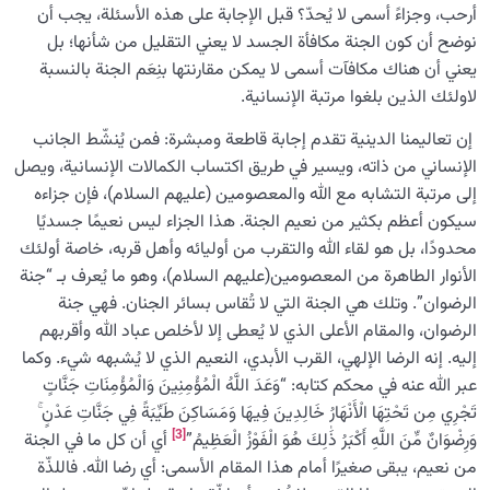
أرحب، وجزاءً أسمى لا يُحدّ؟ قبل الإجابة على هذه الأسئلة، يجب أن
نوضح أن كون الجنة مكافأة الجسد لا يعني التقليل من شأنها؛ بل
يعني أن هناك مكافآت أسمى لا يمكن مقارنتها بنِعَم الجنة بالنسبة
لاولئك الذين بلغوا مرتبة الإنسانية.
إن تعاليمنا الدينية تقدم إجابة قاطعة ومبشرة: فمن يُنشّط الجانب
الإنساني من ذاته، ويسير في طريق اكتساب الكمالات الإنسانية، ويصل
إلى مرتبة التشابه مع الله والمعصومين (عليهم السلام)، فإن جزاءه
سيكون أعظم بكثير من نعيم الجنة. هذا الجزاء ليس نعيمًا جسديًا
محدودًا، بل هو لقاء الله والتقرب من أوليائه وأهل قربه، خاصة أولئك
الأنوار الطاهرة من المعصومين(عليهم السلام)، وهو ما يُعرف بـ “جنة
الرضوان”. وتلك هي الجنة التي لا تُقاس بسائر الجنان. فهي جنة
الرضوان، والمقام الأعلى الذي لا يُعطى إلا لأخلص عباد الله وأقربهم
إليه. إنه الرضا الإلهي، القرب الأبدي، النعيم الذي لا يُشبهه شيء. وكما
عبر الله عنه في محكم كتابه: “وَعَدَ اللَّهُ الْمُؤْمِنِينَ وَالْمُؤْمِنَاتِ جَنَّاتٍ
تَجْرِي مِن تَحْتِهَا الْأَنْهَارُ خَالِدِينَ فِيهَا وَمَسَاكِنَ طَيِّبَةً فِي جَنَّاتِ عَدْنٍ ۚ
[3]
وَرِضْوَانٌ مِّنَ اللَّهِ أَكْبَرُ ذَٰلِكَ هُوَ الْفَوْزُ الْعَظِيمُ”
أي أن كل ما في الجنة
من نعيم، يبقى صغيرًا أمام هذا المقام الأسمى: أي رضا الله. فاللذّة