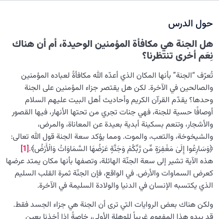
نضوج الطفل الغالي للروح
0/8
حول الدرس
القضاء والقدر والاختيار
0/13
هل الجنة هي مكافأة المؤمنين الوحيدة، أم أن هناك
الابتلاء والامتحان في مسيرة الحياة
0/26
نِعَم أخرى تنتظرنا؟
الشيطان… العدوّ المبين
0/14
تُعرّف “الجنة” بأنها المكان الذي أعدّه الله مكافأةً لعباده المؤمنين
والصالحين في الآخرة. لكن هل يقتصر جزاء المؤمنين على الجنة
الأمراض الخفية للروح
0/15
وحدها؟ يقدّم القرآن الكريم وأحاديث أهل البيت عليهم السلام
أوصافًا حسية للجنة، فهي جنات تجري من تحتها الأنهار، فيها القصور
معرفة الجنة والنار
0/22
والأشجار، وتنعم بسكينة أبدية بعيدة عن المعاناة، والمرض،
والشيخوخة، والتعب، والموت. ومما يؤكد سعة الجنة قول الله تعالى:
أين هو القرار المكين؟ وما سرّ العثور على هذا الملاذ الآمن في
﴿وَسَارِعُوا إِلَىٰ مَغْفِرَةٍ مِّن رَّبِّكُمْ وَجَنَّةٍ عَرْضُهَا السَّمَاوَاتُ وَالْأَرْضُ﴾.
[1]
حياتنا؟
هذه الآية تشير إلى سعة الجنّة الهائلة، وتصفها بأنها مكان يمتد عرضها
كعرض السماوات والأرض. في الواقع، فإن الجنّة ثمرة القلب السليم
نظرة على مكافأة المؤمنين: هل الجنة هي المكافأة النهائية؟
الذي يكتسبه الإنسان في الدنيا والولادة السليمة في الآخرة.
الجنة هي ظهور النفس الإنسانية: هل ندخل مكانًا سوى ما
ولكن هناك بعض الروايات التي ترى أن الجنة هي جزاء الجسد فقط.
صنعناه؟
قد يبدو هذا المفهوم غريباً للوهلة الأولى، خاصةً إذا أخذنا بعين