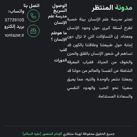
مدونة
المنتظر
الوصول
اتصل بنا
السريع
واتساب:
مدرسة علم
تعتبر مدرسة علم الإنسان بيئة خصبة
6737739105
الإنسان
بريد إلكتروني
لطرح أسئلة كبرى حول وجود الإنسان
ما هوعلم
@montazer.ir
ومعناه. إن التساؤلات التي لا تزال دون
الإنسان ؟
إجابة حول طبيعتنا وعلاقتنا بالكون قد
کتب
تساهم في شعور الإنسان بالقلق والحزن
الدورات
والخوف من الحياة. فغياب المعرفة
الشاملة عن أنفسنا والعالم من حولنا قد
يجعلنا نشعر بالوحدة والتيه، مما يعيق
سعينا نحو الحب والهدوء النفسي
والسعادة المستدامة.
جميع الحقوق محفوظة لهيئة منتظري
الإمام المنصور (عليه السلام)