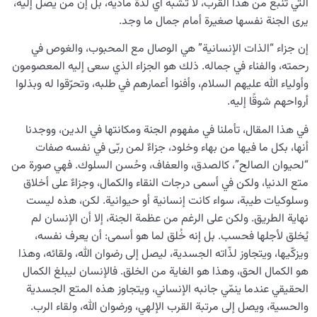
التي تنبع من هذا القرب، لا تُشبه أي لذّة مادية، بل إنّ من يصل إليه،
يرى الجنة نفسها صغيرة أمام جمال ما وجد.
إن جزاء “الذات الإنسانية” هي الوصال مع المحبوب، والغوص في
رحمته، والفناء في جماله. ذلك هو الجزاء الذي سعى إليه المعصومون
وأولياء الله عليهم السلام، وأفنوا أعمارهم في طلبه، وتحرّقوا له وبذلوا
أرواحهم شوقًا إليه.
في هذا المقال، تأملنا في مفهوم الجنة ومكانتها في الدين، ووجدنا
أنها، بكل ما فيها من بهاء وخلود، جزاءٌ لمن ربّى في نفسه صفات
“لحيوان الصالح”، كالصدق، والعفاف، وحُسن السلوك. فهي صورة من
متع الدنيا، ولكن في أسمى درجات النقاء والكمال، وجزاءٌ على أخلاق
وسلوكيات طيبة، سواء كانت إنسانية أو حيوانية. لكن، هذه ليست
نهاية الطريق. ولكن على الرغم من عظمة الجنة، إلا أن الإنسان لم
يُخلق لأجلها فحسب. بل إنه خُلق لما هو أسمى: أن يعرف نفسه،
ويزكّيها، ويتجاوز لذّاته الجسدية، ليصل إلى رضوان الله، ولقائه، وهذا
هو الكمال الحق، وهذا هو الغاية من الخلق. فالإنسان ليبلغ الكمال
الحقيقي عندما ينمّي جانبه الإنساني، ويتجاوز هذه المتع الجسدية
والحسية، ويصل إلى مرتبة القرب الإلهي، ورضوان الله، ولقاء الرب.