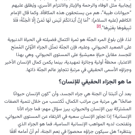
إيجابية مثل الوفاء والرحمة والإيثار والالتزام الأسري، ويُطلق عليهم
الجنة والنار في متناول اليد: كيف تُشكّل خياراتنا اليومية
“حيوانات طيبة”، هم من يستحقون هذه المكافأة. وكما قال الإمام
سعادتنا الأبدية أو المعاناة فيها؟
الكاظم (عليه السلام): “أَمَا إِنَّ أَبْدَانَكُمْ لَيْسَ لَهَا ثَمَنٌ إِلَّا الْجَنَّةُ؛ فَلَا
[2]
تَبِيعُوهَا بِغَيْرِهَا”.
الجنّة والنار في حياتنا اليومية؛ كلُّ اختيارٍ خطوةٌ نحو مصير
أبدي
لذا، فإن بلوغ المرء الجنّة هو ثمرة اكتمال فضيلته في الحياة الدنيوية
على الصعيد الحيواني. وعليه، فإن الجنّة تمثّل الجزاء الأوّليّ المُمنَح
النظرة الأبدية والاستعداد للآخرة
0/14
للجسد مقابل حياةٍ معيشيةٍ على المستوى الحيواني. وهي بهذا
الاعتبار، محطةٌ أولية وجائزة تمهيدية، بينما يكمن كمال الإنسان الأخير
من الخيال إلى سلامة القلب
0/31
وجزاؤه الأسمى الحقيقي في مرتبةٍ تتجاوز عالم الجنّة ذاتها.
الإنسان محور الخلق
0/9
ما هو الجزاء الحقيقي للإنسان؟
رؤية عالم الغيب
بعد أن أثبتنا أن الجنة هي جزاء الجسد، وأن “كون الإنسان حيوانًا
0/9
صالحًا” هي مرتبة من مراتب الكمال، تُكتسب من خلال تنمية الصفات
المشتركة بين الإنسان والحيوان، يبرز سؤال مهم: فما جزاء الأنا
الإنسانية؟ إذا تجاوز الإنسان سعيه في الارتقاء عن المستوى الحيواني،
وتفتحت لديه المواهب الإنسانية السامية، فما هو الجزاء الذي
ينتظره؟ هل سيكون جزاؤه محصورًا في نِعم الجنة، أم أنّ أمامه أفقًا