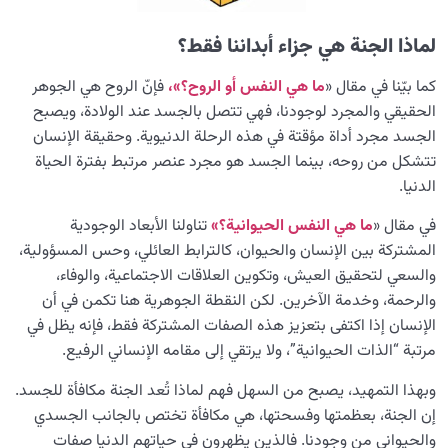
تخيّل الجنّة؛ كيف يمكن لتمرين بسيط أن يغيّر حياتنا؟
لماذا الجنة هي جزاء أبداننا فقط؟
علامات الفسق: دراسة وتحليل سبع مظاهر وطرق التحرر
كما بيّنا في مقال «
ما هي النفس أو الروح؟»،
فإنّ الروح هي الجوهر
والنجاة منها
الحقيقي والمجرد لوجودنا، فهي تتصل بالجسد عند الولادة، ويصبح
الجسد مجرد أداة مؤقتة في هذه الرحلة الدنيوية. وحقيقة الإنسان
التظاهر بالتدين أم التديّن الأصيل؟ تحليل التباين بين الجوهر
تتشكل من روحه، بينما الجسد هو مجرد عنصر مرتبط بفترة الحياة
والمظهر في سلوك ديني.
الدنيا.
أين جهنم وما هو سبب الوقوع في جهنم كمستشفى للآخرة؟
في مقال «
ما هي النفس الحيوانية؟»
تناولنا الأبعاد الوجودية
ما هي جهنم وكيف يؤدي عدم توافقنا مع الجنة إلى خلق
المشتركة بين الإنسان والحيوان، كالترابط العائلي، وحس المسؤولية،
جهنم؟
والسعي لتحقيق العيش، وتكوين العلاقات الاجتماعية، والوفاء،
والرحمة، وخدمة الآخرين. لكن النقطة الجوهرية هنا تكمن في أن
أصالة الجنة ودورها في فهم طبيعة الجحيم ومكانتها
الإنسان إذا اكتفى بتعزيز هذه الصفات المشتركة فقط، فإنه يظل في
مرتبة “الذات الحيوانية”، ولا يرتقي إلى مقامه الإنساني الرفيع.
كل نفس بما كسبت رهينة؛ كيف تصنع الأعمال الجنة والنار؟
وبهذا التمهيد، يصبح من السهل فهم لماذا تُعد الجنة مكافأة للجسد.
مفهوم الأسر في جحيم النفس؛ تشخيصه وتخطيه
إن الجنة، بعظمتها وفسحتها، هي مكافأة تختص بالجانب الجسدي
ما هي أنواع جهنم ولماذا يفيدنا الاطلاع على مراتبها المختلفة؟
والحيواني من وجودنا. فالذين يظهرون في حياتهم الدنيا صفات