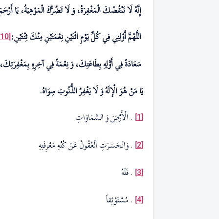
إِنَّهُ لَا تَنْقُصُكَ الْمَغْفِرَةُ، وَ لَا تَضُرُّكَ الْمَوْهِبَةُ، يَا أَرْحَ
اللَّهُمَّ أَوْلِنِي فِي كُلِّ يَوْمِ اثْنَيْنِ نِعْمَتَيْنِ مِنْ
كَ
ثِنْتَيْنِ:
[10]
سَعَادَةً فِي أَوَّلِهِ بِطَاعَتِكَ، وَ نِعْمَةً فِي آخِرِهِ بِمَغْفِرَتِكَ،
يَا مَنْ هُوَ الْإِلَهُ وَ لَا يَغْفِرُ الذُّنُوبَ سِوَاهُ.‏
. الْأَرْضَ‏ وَ السَّمَاوَاتِ
[1]
. وَانْحَسَـرَتِ الْعُقُولُ عَنْ كُنْهِ مَعْرِفَتِهِ
[2]
. فَلَهُ
[3]
. مُسْتَوْثِقاً
[4]