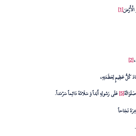
 الْأَرْضَ‏
[1]
ِ،
[2]
قَادَ كُلُّ عَظِيمٍ لِعَظَمَتِهِ،
َلَوَاتُهُ
عَلَى رَسُولِهِ أَبَداً وَ سَلَامُهُ دَائِماً سَرْمَداً.
[5]
خِرَهُ نَجَاحاً
.