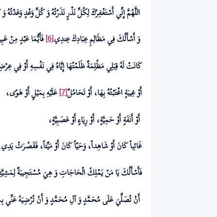
اللَّهُمَّ إِنِّي أَسْتَغْفِرُكَ لِكُلِّ نَذْرٍ نَذَرْتُهُ وَ كُلِّ وَعْدٍ وَعَدْتُهُ و
وَ أَسْأَلُكَ فِي مَظَالِمِ عِبَادِ
كَ
عِندِ
ي
فَأَيُّمَا عَبْدٍ مِنْ عَبِ
[6]
كَانَتْ لَهُ قِبَلِي مَظْلِمَةٌ ظَلَمْتُهَا إِيَّاهُ فِي نَفْسِهِ أَوْ فِي عِرْضِهِ 
أَوْ غِيبَةٍ اغْتَبْتُهُ بِهَا، أَوْ تَحَامُلٌ
عَلَيْهِ بِمَيْلٍ أَوْ هَوًى،
[7]
أَوْ أَنَفَةٍ أَوْ حَمِيَّةٍ، أَوْ رِيَاءٍ أَوْ عَصَبِيَّةٍ،
غَائِباً كَانَ أَوْ شَاهِداً، وَحَيّاً كَانَ أَوْ مَيِّتاً، فَقَصُرَتْ يَدِي، 
فَأَسْأَلُكَ يَا مَنْ يَمْلِكُ الْحَاجَاتِ وَ هِيَ مُسْتَجِيبَةٌ لِمَشِيَّتِه
أَنْ تُصَلِّيَ عَلَى مُحَمَّدٍ وَ آلِ مُحَمَّدٍ وَ أَنْ تُرْضِيَهُ عَنِّي بِم