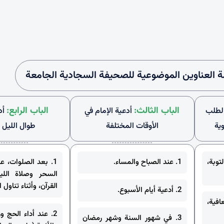
ة العناوين الموضوعية للصحيفة السجادية الجامعة
الباب الثالث:
الباب الرابع:
 لطلب
أدعية الإمام في
أد
ية
الأوقات المختلفة
طوال الليل و
وبة،
1. عند الصباح والمساء.
1. بعد الصلوات، ع
السحر وصلاة اللي
القرآن، وأثناء تناول 
2. أدعية أيام الأسبوع.
افية،
2. عند أداء الحج وز
3. في شهور السنة وشهر رمضان