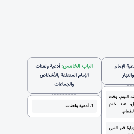
الباب الخامس:
عية الإمام
أدعية ولعنات
النهار
الإمام المتعلقة بالأشخاص
والجماعات
ند النوم، وقت
ل، عند ختم
1. أدعية ولعنات
الطعام.
يارة قبر النبي