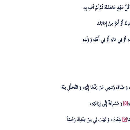
َ كُلِّ عَهْدٍ عَاهَدْتُهُ ثُمَّ لَمْ أَفِ بِهِ.
يدِكَ أَوْ أَمَةٍ مِنْ إِمَائِكَ
أَوْ فِي مَالِهِ أَوْ فِي أَهْلِهِ وَ وَلَدِهِ
وَ ضَاقَ وُسْعِي عَنْ رَدِّهَا إِلَيْهِ، وَ التَّحَلُّلِ مِنْهُ
ِ
وَ مُسْرِعَةٌ إِلَى إِرَادَتِهِ،
[8]
َا
شِئْتَ، وَ تَهَبَ لِي مِنْ عِنْدِكَ رَحْمَةً
[9]