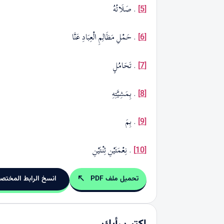
. صَلَاتُهُ
[5]
. حَمْلِ مَظَالِمِ الْعِبَادِ عَنَّا
[6]
. تَحَامُلٍ
[7]
. بِمَشِيَّتِهِ
[8]
. بِمَ
[9]
. نِعْمَتَيْنِ ثِنْتَيْنِ
[10]
تحميل ملف PDF
انسخ الرابط المختص