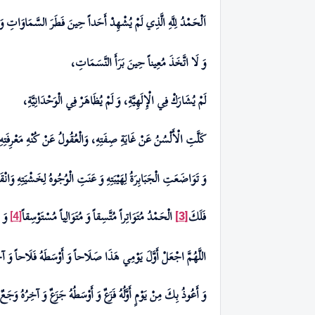
اَلْحَمْدُ لِلَّهِ الَّذِي لَمْ يُشْهِدْ أَحَداً حِينَ فَطَرَ السَّمَاوَاتِ وَ
وَ لَا اتَّخَذَ مُعِيناً حِينَ بَرَأَ النَّسَمَاتِ،
لَمْ يُشَارَكْ فِي الْإِلَهِيَّةِ
،
وَ لَمْ يُظَاهَرْ فِي الْوَحْدَانِيَّةِ،
كَلَّتِ الْأَلْسُنُ عَنْ غَايَةِ صِفَتِهِ، وَالْعُقُولُ عَنْ كُنْهِ مَعْرِفَتِه
وَ تَوَاضَعَتِ الْجَبَابِرَةُ لِهَيْبَتِهِ وَ عَنَتِ الْوُجُوهُ لِخَشْيَتِهِ‏ وَانْ
فَلَ
كَ
الْحَمْدُ مُتَوَاتِراً مُتَّسِقاً وَ مُتَوَالِياً مُسْتَوْسِقاً
وَ ص
[4]
[3]
اللَّهُمَّ اجْعَلْ أَوَّلَ يَوْمِي هَذَا صَلَاحاً وَ أَوْسَطَهُ فَلَاحاً وَ آ
وَ أَعُوذُ بِكَ مِنْ يَوْمٍ أَوَّلُهُ فَزَعٌ وَ أَوْسَطُهُ جَزَعٌ وَ آخِرُهُ وَجَعٌ