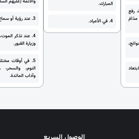
والأئمة (عليهم السلا
المبارك.
، رفع
ذامّ
3. عند رؤية أو سماع بعض الأمور.
4. في الأعياد.
4. عند تذكر الموت، 
وائج،
وزيارة القبور.
5. في أوقات مختل
بتعاد
النوم، والسحر، و
وآداب المائدة.
الوصول السريع