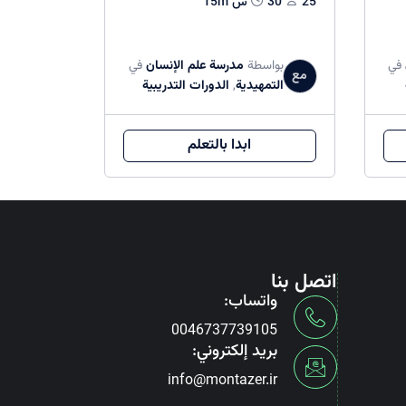
25
30س 15m
في
بواسطة
مدرسة علم الإنسان
في
مع
التمهیدیة
,
الدورات التدريبية
ابدا بالتعلم
اتصل بنا
واتساب:
0046737739105
بريد إلكتروني:
info@montazer.ir