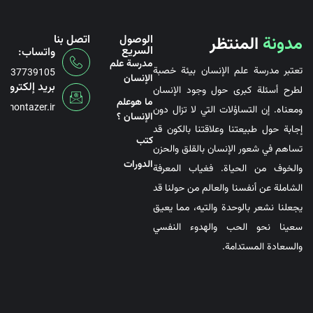
مدونة
المنتظر
الوصول
اتصل بنا
السريع
واتساب:
مدرسة علم
تعتبر مدرسة علم الإنسان بيئة خصبة
6737739105
الإنسان
بريد إلكتروني
لطرح أسئلة كبرى حول وجود الإنسان
ما هوعلم
@montazer.ir
ومعناه. إن التساؤلات التي لا تزال دون
الإنسان ؟
إجابة حول طبيعتنا وعلاقتنا بالكون قد
کتب
تساهم في شعور الإنسان بالقلق والحزن
الدورات
والخوف من الحياة. فغياب المعرفة
الشاملة عن أنفسنا والعالم من حولنا قد
يجعلنا نشعر بالوحدة والتيه، مما يعيق
سعينا نحو الحب والهدوء النفسي
والسعادة المستدامة.