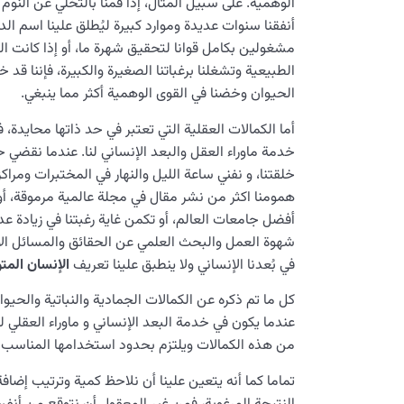
الوهمية. على سبيل المثال، إذا قمنا بالتخلي عن الن
أنفقنا سنوات عديدة وموارد كبيرة ليُطلق علينا اسم الدكت
مشغولين بكامل قوانا لتحقيق شهرة ما، أو إذا كانت ال
الطبيعية وتشغلنا برغباتنا الصغيرة والكبيرة، فإننا قد
الحيوان وخضنا في القوى الوهمية أكثر مما ينبغي.
أما الكمالات العقلية التي تعتبر في حد ذاتها محايدة، ف
خدمة ماوراء العقل والبعد الإنساني لنا. عندما نقضي ح
خلقتنا، و نفني ساعة الليل والنهار في المختبرات ومراك
همومنا اكثر من نشر مقال في مجلة عالمية مرموقة، 
أفضل جامعات العالم، أو تكمن غاية رغبتنا في زيادة عدد
شهوة العمل والبحث العلمي عن الحقائق والمسائل الأس
في بُعدنا الإنساني ولا ينطبق علينا تعريف
الإنسان المتو
كل ما تم ذكره عن الكمالات الجمادية والنباتية والحيوا
عندما يكون في خدمة البعد الإنساني و ماوراء العقلي ل
من هذه الكمالات ويلتزم بحدود استخدامها المناسب وفق
تماما كما أنه يتعين علينا أن نلاحظ كمية وترتيب إضاف