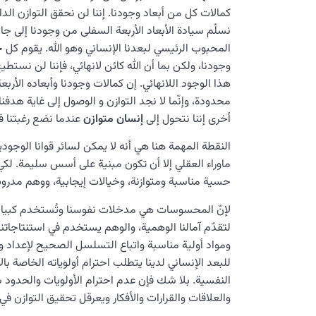
كمالات كل من أبعاد وجودنا. إننا لن نحقق التوازن الد
نسلّم سيادة الأبعاد الأربعة السفلى من وجودنا إلى ج
المحبوب الرئيسي لبعدنا الإنساني وهو الله. يقوم كل
وجودنا، ولكن بما أن الله كائن لانهائي، فإننا لن نستطيع
هذا الوجود اللانهائي. إن كمالات وجودنا وأبعاده الأربعة 
محدودة، وإنّما لا نجد التوازن و الوصول إلى غاية هدفنا 
أخرى إننا نتحول إلى
إنسان متوازن
عندما نضع رغبتنا في
النقطة المهمة هنا هي أنه لا يمكن لسائر قوانا الوجود
ماوراء العقلي إلا أن تكون مبنية على أسس سليمة. لك
حسية مناسبة ومتوازنة، وخيالات إيجابية، ووهم م
لإنّ المحسوسات هي مدخلات نفوسنا وتُستخدم كبيانات 
لتقدّم آمالنا الوهمية، والوهم يستخدم في استنتاجاتنا ا
ومواد أولية مناسبة واتباع التسلسل الصحيح لإعداد و
للبعد الإنساني لدينا يتطلب احترام أولوياته الخاصة بال
النفسية. بلا شك فإن عدم احترام الأولويات والحدود 
والعلاقات والقرارات والأفكار ويعرقل تحقيق التوازن في ا