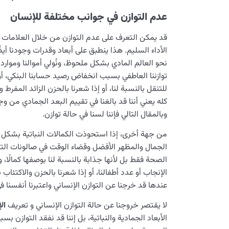
عدم التوازن في جوانب مختلفة للإنسان
قد يمكن التعرف على عدم التوازن من خلال العلامات
الأداء السليم. هذا ينطبق على أبعاد وقدرات وجودنا أيضًا
نحو العالم المادي بشكل ملحوظ، ونُولي أموالنا ومواردنا 
توازننا العاطفي بسبب انخفاض رصيد حسابنا البنكي، أو
للتنقل بالنسبة لنا، أو إذا شعرنا بالحزن الزائد المفر
كله يعني أننا قد بالغنا في تقييم البعد الجمادي من و
وبالمقال التالي فإننا لسنا في حالة توازن.
من جهة أخرى، إذا استحوذت الكمالات النباتية بشكل كبي
الجمال والمظهر الأفضل وقضاء الوقت في صالونات التجم
الصحة فقط بل لأنها جذابة بالنسبة لنا بوصفها كمالًا، و
الإنجاب أو عدد أطفالنا، أو إذا شعرنا بالحزن والاكتئاب
عندها قد خرجنا عن التوازن الإنساني واعتبرنا أنفسنا ف
لا يقتصر خروجنا عن حالة التوازن الإنساني و تعريف
ال
الأبعاد الجمادية والنباتية، بل إننا قد نفقد التوازن ب