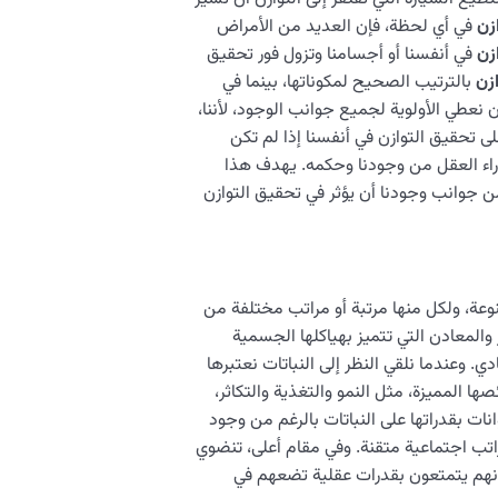
ازن
في أي لحظة، فإن العديد من الأمراض
ازن
في أنفسنا أو أجسامنا وتزول فور تحقيق
ازن
بالترتيب الصحيح لمكوناتها، بينما في
نعطي الأولوية لجميع جوانب الوجود، لأننا،
لى تحقيق التوازن في أنفسنا إذا لم تكن
ء العقل من وجودنا وحكمه. يهدف هذا
ن جوانب وجودنا أن يؤثر في تحقيق التوازن
وعة، ولكل منها مرتبة أو مراتب مختلفة من
والمعادن التي تتميز بهياكلها الجسمية
 وعندما نلقي النظر إلى النباتات نعتبرها
ا المميزة، مثل النمو والتغذية والتكاثر،
ات بقدراتها على النباتات بالرغم من وجود
تب اجتماعية متقنة. وفي مقام أعلى، تنضوي
لا أنهم يتمتعون بقدرات عقلية تضعهم في