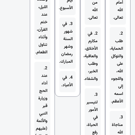
أيام
أمام
من
الليل،
الأسبوع.
الله
الله
عند
تعالى.
تعالى.
ختم
3. في
القرآن،
شهور
2.
2. في
وأثناء
السنة
طلب
مكارم
تناول
وشهر
الحماية،
الأخلاق،
الطعام.
رمضان
والتوكل
والعافية،
المبارك.
على
وطلب
2.
الله،
الخير،
عند
4. في
واللجوء
والشفاء.
أداء
الأعياد.
إلى
الحج
اسمه
3.
وزيارة
الأعظم.
لتيسير
قبر
الأمور
النبي
3.
في
والأئمة
مناجاة
الحياة،
(عليهم
الله
رفع