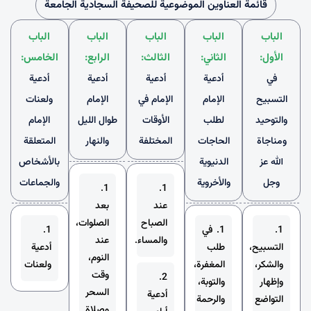
قائمة العناوين الموضوعية للصحيفة السجادية الجامعة
الباب
الباب
الباب
الباب
الباب
الأول:
الثاني:
الثالث:
الرابع:
الخامس:
في
أدعية
أدعية
أدعية
أدعية
التسبيح
الإمام
الإمام في
الإمام
ولعنات
والتوحيد
لطلب
الأوقات
طوال الليل
الإمام
ومناجاة
الحاجات
المختلفة
والنهار
المتعلقة
الله عز
الدنيوية
بالأشخاص
وجل
والأخروية
والجماعات
1.
1.
عند
بعد
الصباح
الصلوات،
1.
1. في
1.
والمساء.
عند
التسبيح،
طلب
أدعية
النوم،
والشكر،
المغفرة،
ولعنات
وقت
2.
وإظهار
والتوبة،
السحر
أدعية
التواضع
والرحمة
وصلاة