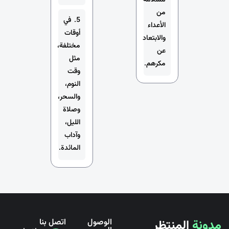
للسلامة
من
5. في
الأعداء
أوقات
والابتعاد
مختلفة،
عن
مثل
مكرهم.
وقت
النوم،
والسحر،
وصلاة
الليل،
وآداب
المائدة.
مدونة
المنتظر
الوصول
اتصل بنا