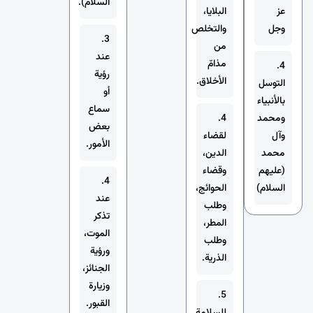
السلام).
عز
البلايا،
وجل
والتخلص
3.
من
عند
مذامّ
4.
رؤية
الأخلاق.
التوسل
أو
بالأنبياء
سماع
ومحمد
4.
بعض
وآل
لقضاء
الأمور.
محمد
الدين،
(عليهم
وقضاء
4.
السلام)
الحوائج،
عند
وطلب
تذكر
المطر،
الموت،
وطلب
ورؤية
الذرية.
الجنائز،
وزيارة
5.
القبور.