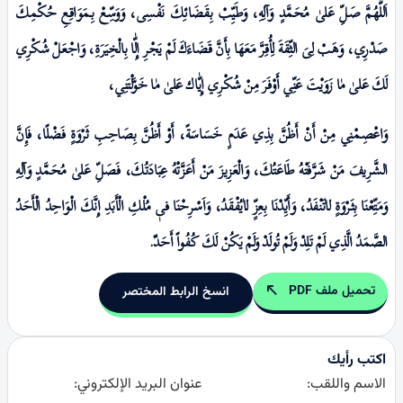
اَللّٰهُمَّ صَلِّ عَلیٰ مُحَمَّدٍ وَآلِهِ، وَطَيِّبْ بِقَضَائِكَ نَفْسِی، وَوَسِّعْ بِـمَوَاقِعِ حُكْمِكَ
صَدْرِي، وَهَبْ لِیَ الثِّقَةَ لِأُقِرَّ مَعَهَا بِأَنَّ قَضَاءَكَ لَمْ يَجْرِ إِلّٰا بِالْخِیَرَةِ، وَاجْعَلْ شُكْرِي
لَكَ عَلیٰ مٰا زَوَيْتَ عَنِّي أَوْفَرَ مِنْ شُكْرِي إِيّٰاك عَلیٰ مٰا خَوَّلْتَنِي،
وَاعْصِمْنِي مِنْ أَنْ أَظُنَّ بِذِي عَدَمٍ خَسَاسَةً، أَوْ أَظُنَّ بِصَاحِبِ ثَرْوَةٍ فَضْلًا، فَإِنَّ
الشَّـرِيفَ مَنْ شَـرَّفَتْهُ طَاعَتُكَ، وَالْعَزِيزَ مَنْ أَعَزَّتْهُ عِبَادَتُكَ، فَصَلِّ عَلیٰ مُحَمَّدٍ وَآلِهِ
وَمَتِّعْنَا بِثَـرْوَةٍ لاٰتَنْفَدُ، وَأَيِّدْنَا بِعِزٍّ لاٰيُفْقَدُ، وَاَسْـرِحْنَا فیٖ مُلْكِ الْأَبَدِ إِنَّكَ الْوَاحِدُ الْأَحَدُ
الصَّمَدُ الَّذِي لَمْ تَلِدْ وَلَمْ تُولَدْ وَلَمْ يَكُنْ لَكَ كُفُواً أَحَدٌ.
تحميل ملف PDF
انسخ الرابط المختصر
اكتب رأيك
الاسم واللقب:
عنوان البريد الإلكتروني: