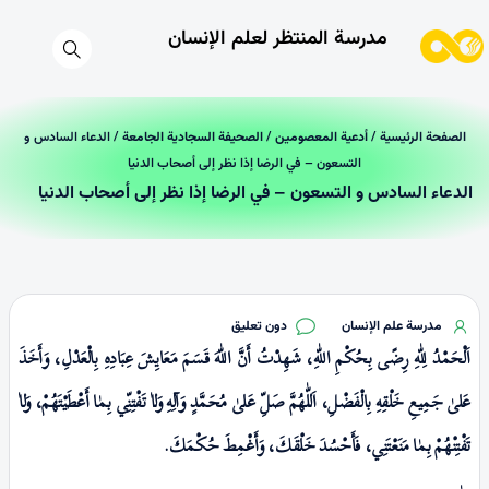
مدرسة المنتظر لعلم الإنسان
الصفحة الرئیسیة
/
أدعية المعصومين
/
الصحيفة السجادية الجامعة
/ الدعاء السادس و
التسعون – في الرضا إذا نظر إلى أصحاب الدنيا
الدعاء السادس و التسعون – في الرضا إذا نظر إلى أصحاب الدنيا
مدرسة علم الإنسان
دون تعليق
اَلْحَمْدُ لِلّٰهِ رِضًی بِحُكْمِ اللّٰهِ، شَهِدْتُ أَنَّ اللّٰهَ قَسَمَ مَعَايِشَ عِبَادِہِ بِالْعَدْلِ، وَأَخَذَ
عَلیٰ جَمِيعِ خَلْقِهِ بِالْفَضْلِ، اَللّٰهُمَّ صَلِّ عَلیٰ مُحَمَّدٍ وَآلِهِ وَلاٰ تَفْتِنِّي بِـمٰا أَعْطَيْتَهُمْ، وَلاٰ
تَفْتِنْهُمْ بِـمٰا مَنَعْتَنِي، فَأَحْسُدَ خَلْقَكَ، وَأَغْمِطَ حُكْمَكَ.