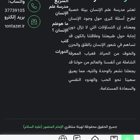
السريع
واتساب:
مدرسة علم
تعتبر مدرسة علم الإنسان بيئة خصبة
6737739105
الإنسان
بريد إلكتروني
لطرح أسئلة كبرى حول وجود الإنسان
ما هوعلم
@montazer.ir
ومعناه. إن التساؤلات التي لا تزال دون
الإنسان ؟
إجابة حول طبيعتنا وعلاقتنا بالكون قد
کتب
تساهم في شعور الإنسان بالقلق والحزن
الدورات
والخوف من الحياة. فغياب المعرفة
الشاملة عن أنفسنا والعالم من حولنا قد
يجعلنا نشعر بالوحدة والتيه، مما يعيق
سعينا نحو الحب والهدوء النفسي
والسعادة المستدامة.
جميع الحقوق محفوظة لهيئة منتظري
الإمام المنصور (عليه السلام)