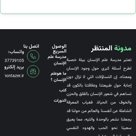
مدونة
المنتظر
الوصول
اتصل بنا
السريع
واتساب:
مدرسة علم
تعتبر مدرسة علم الإنسان بيئة خصبة
6737739105
الإنسان
بريد إلكتروني
لطرح أسئلة كبرى حول وجود الإنسان
ما هوعلم
@montazer.ir
ومعناه. إن التساؤلات التي لا تزال دون
الإنسان ؟
إجابة حول طبيعتنا وعلاقتنا بالكون قد
کتب
تساهم في شعور الإنسان بالقلق والحزن
الدورات
والخوف من الحياة. فغياب المعرفة
الشاملة عن أنفسنا والعالم من حولنا قد
يجعلنا نشعر بالوحدة والتيه، مما يعيق
سعينا نحو الحب والهدوء النفسي