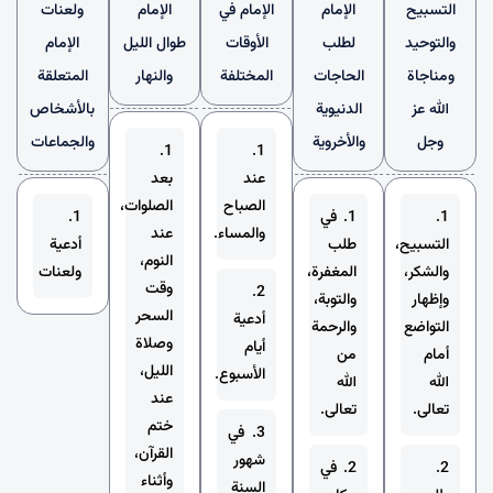
التسبيح
الإمام
الإمام في
الإمام
ولعنات
والتوحيد
لطلب
الأوقات
طوال الليل
الإمام
ومناجاة
الحاجات
المختلفة
والنهار
المتعلقة
الله عز
الدنيوية
بالأشخاص
وجل
والأخروية
والجماعات
1.
1.
عند
بعد
الصباح
الصلوات،
1.
1. في
1.
والمساء.
عند
التسبيح،
طلب
أدعية
النوم،
والشكر،
المغفرة،
ولعنات
وقت
2.
وإظهار
والتوبة،
السحر
أدعية
التواضع
والرحمة
وصلاة
أيام
أمام
من
الليل،
الأسبوع.
الله
الله
عند
تعالى.
تعالى.
ختم
3. في
القرآن،
شهور
2.
2. في
وأثناء
السنة