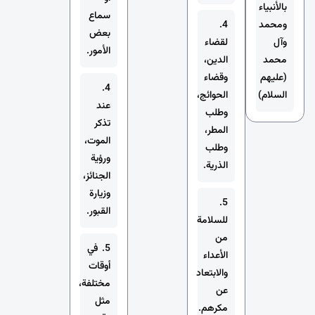
بالأنبياء
سماع
ومحمد
4.
بعض
وآل
لقضاء
الأمور.
محمد
الدين،
(عليهم
وقضاء
4.
السلام)
الحوائج،
عند
وطلب
تذكر
المطر،
الموت،
وطلب
ورؤية
الذرية.
الجنائز،
وزيارة
5.
القبور.
للسلامة
من
5. في
الأعداء
أوقات
والابتعاد
مختلفة،
عن
مثل
مكرهم.