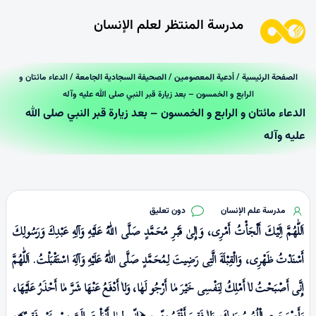
مدرسة المنتظر لعلم الإنسان
الصفحة الرئیسیة
/
أدعية المعصومين
/
الصحيفة السجادية الجامعة
/ الدعاء مائتان و
الرابع و الخمسون – بعد زيارة قبر النبي صلى الله عليه وآله
الدعاء مائتان و الرابع و الخمسون – بعد زيارة قبر النبي صلى الله
عليه وآله
مدرسة علم الإنسان
دون تعليق
اَللّٰهُمَّ اِلَیْكَ أَلْجَأْتُ أَمْرِی، وَإِلیٰ قَبْـرِ مُحَمَّدٍ صَلَّی اللّٰهُ عَلَیْهِ وَآلِهِ عَبْدِكَ وَرَسُولِكَ
أَسْنَدْتُ ظَهْرِی، وَالْقِبْلَةَ الَّتِی رَضِیتَ لِمُحَمَّدٍ صَلَّی اللّٰهُ عَلَیْهِ وَآلِهَ اسْتَقْبَلْتُ. اَللّٰهُمَّ
إِنَّی أَصْبَحْتُ لاٰ أَمْلِكُ لِنَفْسِی خَیْرَ مٰا أَرْجُو لَهٰا، وَلاٰ أَدْفَعُ عَنْهَا شَـرَّ مٰا أَحْذَرُ عَلَیْهَا،