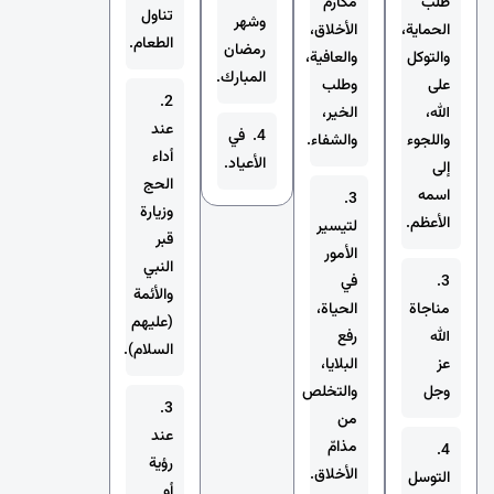
طلب
مكارم
تناول
وشهر
الحماية،
الأخلاق،
الطعام.
رمضان
والتوكل
والعافية،
المبارك.
على
وطلب
2.
الله،
الخير،
عند
4. في
واللجوء
والشفاء.
أداء
الأعياد.
إلى
الحج
اسمه
3.
وزيارة
الأعظم.
لتيسير
قبر
الأمور
النبي
3.
في
والأئمة
مناجاة
الحياة،
(عليهم
الله
رفع
السلام).
عز
البلايا،
وجل
والتخلص
3.
من
عند
مذامّ
4.
رؤية
الأخلاق.
التوسل
أو