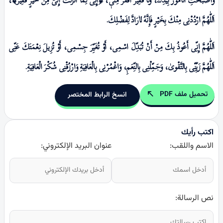
وَأَصْبَحَتِ الْاُمُورُ بِیَدِكَ، وَلاٰ فَقِیرَ أَفْقَرُ مِنّیٖ، ﴿إِنِّی لِمٰا أَنْزَلْتَ إِلَیَّ مِنْ خَیْرٍ فَقِیرٌ﴾،
اَللّٰهُمَّ ارْدُدْنِی مِنْكَ بِخَیْرٍ فَإِنَّهُ لاٰرَادَّ لِفَضْلِكَ.
اَللّٰهُمَّ إِنِّی أَعُوذُ بِكَ مِنْ أَنْ تُبَدِّلَ اسْمِی، أَوْ تُغَیِّرَ جِسْمِی، أَوْ تُزِیلَ نِعْمَتَكَ عَنِّی
اَللّٰهُمَّ زَیِّنِّی بِالتَّقْوىٰ، وَجَمِّلْنِی بِالنِّعَمِ، وَاغْمُرْنِی بِالْعَافِیَةِ وَارْزُقْنِی شُكْرَ الْعَافِیَةِ.
تحميل ملف PDF
انسخ الرابط المختصر
اكتب رأيك
الاسم واللقب:
عنوان البريد الإلكتروني:
نص الرسالة: