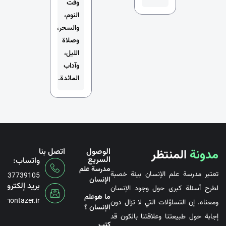
وقت
النوم،
والسحر،
وصلاة
الليل،
وآداب
المائدة.
مدونة
المنتظر
الوصول
اتصل بنا
السريع
واتساب:
مدرسة علم
تعتبر مدرسة علم الإنسان بيئة خصبة
6737739105
الإنسان
بريد إلكتروني
لطرح أسئلة كبرى حول وجود الإنسان
ما هوعلم
@montazer.ir
ومعناه. إن التساؤلات التي لا تزال دون
الإنسان ؟
إجابة حول طبيعتنا وعلاقتنا بالكون قد
کتب