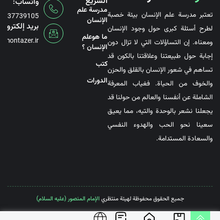
السريع
واتساب:
مدرسة علم
تعتبر مدرسة علم الإنسان بيئة خصبة
6737739105
الإنسان
بريد إلكتروني
لطرح أسئلة كبرى حول وجود الإنسان
ما هوعلم
@montazer.ir
ومعناه. إن التساؤلات التي لا تزال دون
الإنسان ؟
إجابة حول طبيعتنا وعلاقتنا بالكون قد
کتب
تساهم في شعور الإنسان بالقلق والحزن
الدورات
والخوف من الحياة. فغياب المعرفة
الشاملة عن أنفسنا والعالم من حولنا قد
يجعلنا نشعر بالوحدة والتيه، مما يعيق
سعينا نحو الحب والهدوء النفسي
والسعادة المستدامة.
جميع الحقوق محفوظة لهيئة منتظري
الإمام المنصور (عليه السلام)