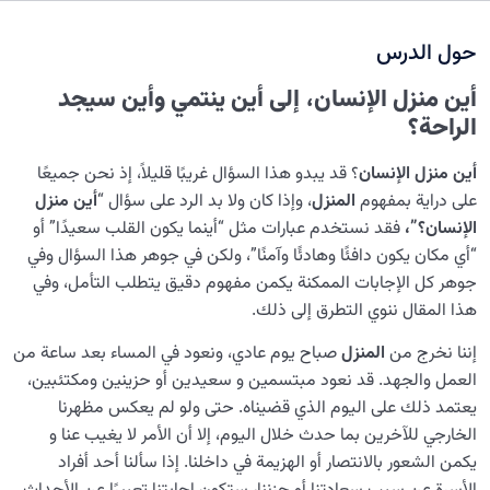
غاية الخلق ومكانة الإنسان
0/7
حول الدرس
ما هو هدف خلق العالم؛ وما هو موقعنا في هذا العالم؟
أين منزل الإنسان
،
إلى أين ينتمي وأين سيجد
لماذا وُلِدتُ؟ ما هو هدف الله من خلق الإنسان؟
الراحة؟
مراحل حياة الإنسان؛ البداية والنهاية اللتان لن ننجح بدون
أين منزل الإنسان
؟ قد يبدو هذا السؤال غريبًا قليلاً، إذ نحن جميعًا
معرفتهما
على دراية بمفهوم
المنزل
، وإذا كان ولا بد الرد على سؤال “
أين منزل
دورة حياة الإنسان ومراحلها؛ من قبل الولادة إلى بعد الموت
الإنسان؟”،
فقد نستخدم عبارات مثل “أينما يكون القلب سعيدًا” أو
“أي مكان يكون دافئًا وهادئًا وآمنًا”، ولكن في جوهر هذا السؤال وفي
أين منزل الإنسان؟ من أين جئنا وإلى أين نتجه؟
جوهر كل الإجابات الممكنة يكمن مفهوم دقيق يتطلب التأمل، وفي
هذا المقال ننوي التطرق إلى ذلك.
أين كنا قبل الولادة وكيف تم خلقنا؟
إننا نخرج من
المنزل
صباح يوم عادي، ونعود في المساء بعد ساعة من
فهم معنى قوس النزول وقوس الصعود؛ مراحل حياة الإنسان
العمل والجهد. قد نعود مبتسمين و سعيدين أو حزينين ومكتئبين،
في عالم الكون
يعتمد ذلك على اليوم الذي قضيناه. حتى ولو لم يعكس مظهرنا
الخارجي للآخرين بما حدث خلال اليوم، إلا أن الأمر لا يغيب عنا و
دور القدوة في حياة الإنسان
0/18
يكمن الشعور بالانتصار أو الهزيمة في داخلنا. إذا سألنا أحد أفراد