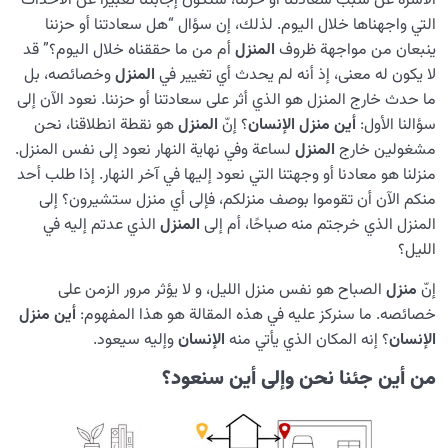
الأسرة عن سبب سعادتنا أو حزننا، ستكون إجابتنا تعبيرًا عن الأحداث
العلاقة بين الدنيا والآخرة
0/24
التي واجهناها خلال اليوم. لذلك، إن سؤال “هل سعادتنا أو حزننا
ينبعان من مواجهة ظروف
المنزل
أم من ما حققناه خلال اليوم؟” قد
السنن الإلهية
0/20
لا يكون له معنى، إذ أنه لم يحدث أي تغيير في
المنزل
وخصائصه، بل
الموت… أم الولادة؟
ما حدث خارج المنزل هو الذي أثر على سعادتنا أو حزننا. نعود الآن إلى
0/13
سؤالنا الأول:
أين منزل الإنسان
؟ إنّ
المنزل
هو نقطة انطلاقنا، نحن
الدنيا؛ نادٍ لصناعة الإنسان
0/8
مشغولين خارج
المنزل
لساعة وفي نهاية النهار نعود إلى نفس المنزل.
منزلنا هو معادنا أو وجهتنا التي نعود إليها في آخر النهار. إذا طلب أحد
كيف نصبح إنسانًا بحق؟
0/18
منكم الآن أن تقوموا بوصف منزلكم، فإلى أي منزل ستشيرون؟ إلى
المنزل الذي خرجتم منه صباحًا، أم إلى
المنزل
الذي عدتم إليه في
الليل؟
إنّ
منزل
الصباح هو نفس منزل الليل، و لا يؤثر مرور الزمن على
خصائصه. ما سنركز عليه في هذه المقالة هو هذا المفهوم:
أين منزل
الإنسان
؟ إنه المكان الذي يأتي منه
الإنسان
وإليه سيعود.
من أين جئنا نحن وإلى أين سنعود؟