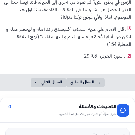
الزمن في باطن التربة ثم تعود مرة أخرى إلى الحياة، فاننا أيضًا جئنا الى
الدنیا لنحصل على شيء ما. في المقالات القادمة، سنتناول هذا
الموضوع: لماذا ولأي غرض تركنا منزلنا؟
[1]
. قال الامام علي عليه السلام: “فلیصدق رائد أهله و لیحضر عقله و
لیکن من أبناء الآخرة فإنه منها قدم و إلیها ینقلب” (نهج البلاغة،
الخطبة 154)
[2]
. سورة الحجر، الآية 29
المقال السابق
المقال التالي
التعليقات والأسئلة
0
اطرح سؤالًا أو شارك تجربتك مع هذا الدرس.