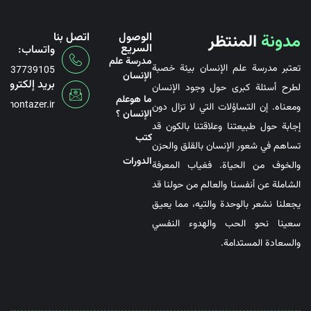
مدونة
المنتظر
الوصول
اتصل بنا
السريع
واتساب:
مدرسة علم
تعتبر مدرسة علم الإنسان بيئة خصبة
6737739105
الإنسان
بريد إلكتروني
لطرح أسئلة كبرى حول وجود الإنسان
ما هوعلم
@montazer.ir
ومعناه. إن التساؤلات التي لا تزال دون
الإنسان ؟
إجابة حول طبيعتنا وعلاقتنا بالكون قد
کتب
تساهم في شعور الإنسان بالقلق والحزن
الدورات
والخوف من الحياة. فغياب المعرفة
الشاملة عن أنفسنا والعالم من حولنا قد
يجعلنا نشعر بالوحدة والتيه، مما يعيق
سعينا نحو الحب والهدوء النفسي
والسعادة المستدامة.