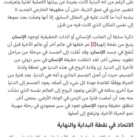
على الرغم من أنه البذرة كانت بعيدة عن بيئتها الأصلية لفترة وتعرضت
لتغيير جذري في عمق التربة، حتى أن مظهرها الخارجي الجديد لا
يشبه أبدا ما كانت عليه في المقال السابق، إلا أنها وصلت بعد نموها
إلى نفس المكان الذي كانت فيه من قبل.
ذكرنا سابقا أن الجانب الإنساني أو الذات الحقيقية لوجود
الإنسان
ينبع من نفخة إلهية
[2]
تم خلقها في عالم آخر أي عالم الآخرة قبل أن
تُنفخ في جسد
الإنسان
، وقد نُقلت إلى الجسد في مرحلة من مراحل
تطوره. بمعنى آخر، لقد انتقلت حقيقة
الإنسان
في سير نزولي من
الآخرة إلى الدنيا. إن ولادة الروح في هذه الدنيا هي لحظة ولادة
الجسم، حيث أن أصل الجسم المادي و أمّه هي الدنيا. بعد فترة من
الحياة ووفقًا لقاعدة عودة كل شيء إلى أصله، يعود الجسم إلى الدنيا
مرة أخرى بدفنه في الأرض وتعود الروح إلى العالم نفسه الذي نشأت
منه بعد أن أمضت فترة من الزمن في الوعاء الأرضي. بمعنى آخر،
تنطلق حقيقة وجود
الإنسان
تعود في سير صعودي في رحلة مهيبة
نحو الحياة الآخرة، وترتفع إلى أصلها.
الاتحاد في نقطة البداية والنهاية