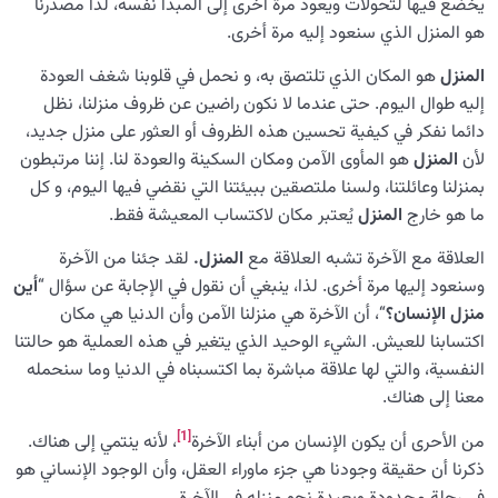
يخضع فيها لتحولات ويعود مرة أخرى إلى المبدأ نفسه، لذا مصدرنا
هو المنزل الذي سنعود إليه مرة أخرى.
المنزل
هو المكان الذي تلتصق به، و نحمل في قلوبنا شغف العودة
إليه طوال اليوم. حتى عندما لا نكون راضين عن ظروف منزلنا، نظل
دائما نفكر في كيفية تحسين هذه الظروف أو العثور على منزل جديد،
لأن
المنزل
هو المأوى الآمن ومكان السكينة والعودة لنا. إننا مرتبطون
بمنزلنا وعائلتنا، ولسنا ملتصقين ببيئتنا التي نقضي فيها اليوم، و كل
ما هو خارج
المنزل
يُعتبر مكان لاكتساب المعيشة فقط.
العلاقة مع الآخرة تشبه العلاقة مع
المنزل.
لقد جئنا من الآخرة
وسنعود إليها مرة أخرى. لذا، ينبغي أن نقول في الإجابة عن سؤال “
أين
منزل الإنسان؟
“، أن الآخرة هي منزلنا الآمن وأن الدنيا هي مكان
اكتسابنا للعيش. الشيء الوحيد الذي يتغير في هذه العملية هو حالتنا
النفسية، والتي لها علاقة مباشرة بما اكتسبناه في الدنيا وما سنحمله
معنا إلى هناك.
[1]
من الأحرى أن يكون الإنسان من أبناء الآخرة
، لأنه ينتمي إلى هناك.
ذكرنا أن حقيقة وجودنا هي جزء ماوراء العقل، وأن الوجود الإنساني هو