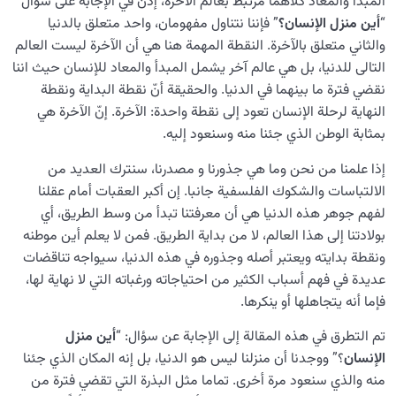
المبدأ والمعاد كلاهما مرتبط بعالم الآخرة، إذن في الإجابة على سؤال
“
أين منزل الإنسان؟
” فإننا نتناول مفهومان، واحد متعلق بالدنيا
والثاني متعلق بالآخرة. النقطة المهمة هنا هي أن الآخرة ليست العالم
التالی للدنيا، بل هي عالم آخر يشمل المبدأ والمعاد للإنسان حيث اننا
نقضي فترة ما بينهما في الدنيا. والحقيقة أنّ نقطة البداية ونقطة
النهاية لرحلة الإنسان تعود إلى نقطة واحدة: الآخرة. إنّ الآخرة هي
بمثابة الوطن الذي جئنا منه وسنعود إليه.
إذا علمنا من نحن وما هي جذورنا و مصدرنا، سنترك العديد من
الالتباسات والشكوك الفلسفية جانبا. إن أكبر العقبات أمام عقلنا
لفهم جوهر هذه الدنيا هي أن معرفتنا تبدأ من وسط الطريق، أي
بولادتنا إلى هذا العالم، لا من بداية الطريق. فمن لا يعلم أين موطنه
ونقطة بدايته ويعتبر أصله وجذوره في هذه الدنيا، سيواجه تناقضات
عديدة في فهم أسباب الكثير من احتياجاته ورغباته التي لا نهاية لها،
فإما أنه يتجاهلها أو ينكرها.
تم التطرق في هذه المقالة إلى الإجابة عن سؤال: “
أين منزل
الإنسان
؟” ووجدنا أن منزلنا ليس هو الدنيا، بل إنه المكان الذي جئنا
منه والذي سنعود مرة أخرى. تماما مثل البذرة التي تقضي فترة من