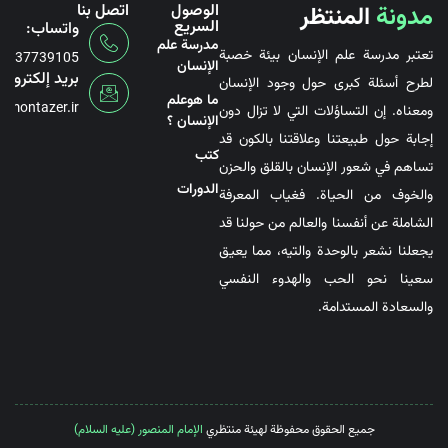
مدونة
المنتظر
الوصول
اتصل بنا
السريع
واتساب:
مدرسة علم
تعتبر مدرسة علم الإنسان بيئة خصبة
6737739105
الإنسان
بريد إلكتروني
لطرح أسئلة كبرى حول وجود الإنسان
ما هوعلم
@montazer.ir
ومعناه. إن التساؤلات التي لا تزال دون
الإنسان ؟
إجابة حول طبيعتنا وعلاقتنا بالكون قد
کتب
تساهم في شعور الإنسان بالقلق والحزن
الدورات
والخوف من الحياة. فغياب المعرفة
الشاملة عن أنفسنا والعالم من حولنا قد
يجعلنا نشعر بالوحدة والتيه، مما يعيق
سعينا نحو الحب والهدوء النفسي
والسعادة المستدامة.
جميع الحقوق محفوظة لهيئة منتظري
الإمام المنصور (عليه السلام)