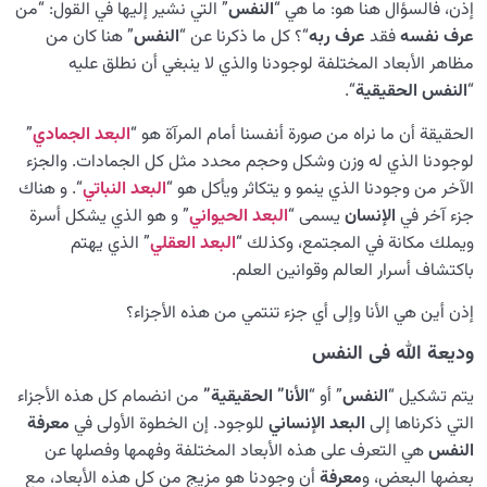
إذن، فالسؤال هنا هو: ما هي “
النفس
” التي نشير إليها في القول: “من
عرف نفسه
فقد
عرف ربه
“؟ كل ما ذكرنا عن “
النفس
” هنا كان من
مظاهر الأبعاد المختلفة لوجودنا والذي لا ينبغي أن نطلق عليه
“
النفس الحقيقية
“.
الحقيقة أن ما نراه من صورة أنفسنا أمام المرآة هو “
البعد الجمادي
”
لوجودنا الذي له وزن وشكل وحجم محدد مثل كل الجمادات. والجزء
الآخر من وجودنا الذي ينمو و يتكاثر ويأكل هو “
البعد النباتي
“. و هناك
جزء آخر في
الإنسان
يسمى “
البعد الحيواني
” و هو الذي يشكل أسرة
ويملك مكانة في المجتمع، وكذلك “
البعد العقلي
” الذي يهتم
باكتشاف أسرار العالم وقوانين العلم.
إذن أين هي الأنا وإلى أي جزء تنتمي من هذه الأجزاء؟
ودیعة الله فی النفس
يتم تشكيل “
النفس
” أو “
الأنا” الحقيقية”
من انضمام كل هذه الأجزاء
التي ذكرناها إلى
البعد الإنساني
للوجود. إن الخطوة الأولى في
معرفة
النفس
هي التعرف على هذه الأبعاد المختلفة وفهمها وفصلها عن
بعضها البعض، و
معرفة
أن وجودنا هو مزيج من كل هذه الأبعاد، مع