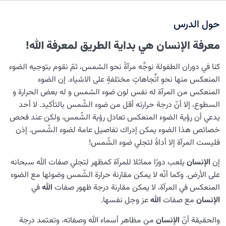
لم لا يمكننا معرفة الله بدون معرفة النفس؟
حول الدرس
هل لديك تعريف صحيح عن نفسك؟ ما هي الذات الحقيقية أو
الطفل الروحي العزيز؟
معرفة الإنسان هي بداية الطريق لمعرفة الله!
كم مدى اثر الروحانيات في حياة الإنسان؟
كنا في دوران الطفولة نوجِّه مرآةً نحو الشمس، ثمّ نقوم بتوجيه الضوء
المنعكس منها نحو اتِّجاهاتٍ مختلفةٍ على الاشياء. إن الضوء
الإنسان ورغبته اللانهائية
0/12
المنعكس من المرآة له نفس لون ضوء الشمس و له بعض الحرارة و
السطوع، إلا أنّ درجة حرارته أقل من ضوء الشّمس بالتأكيد. لا أحد
ما الذي لا يُمثّله الإنسان؟
0/24
يدعي أن رؤية الضوء المنعكس تعادل رؤية الشّمس، ولكن عند فحص
خصائص هذا الضوء يمكن إدراك تفاصيل عامة لضوء الشّمس. إذن
منظومة المحبّة في كيان الإنسان
0/20
فليست المرآة إلا أداةً لتجلي ضوء الشّمس!
غاية الخلق ومكانة الإنسان
0/7
إن
الإنسان
يلعب دورًا مماثلا للمرآة كمظهر لتجلي صفات الله سبحانه
على الأرض. وکما أنّه لا يمكن مقارنة حرارة الشّمس وضوئها مع الضوء
دور القدوة في حياة الإنسان
0/18
المنعكس في المرآة، لا يمكن مقارنة درجة ظهور صفات
الله
في
الإنسان
مع صفات
الله
عز وجل نفسها.
العلاقة بين الدنيا والآخرة
0/24
والحقيقة أنّ
الإنسان
من مظاهر أسماء الله وصفاته، وتعتمد درجة