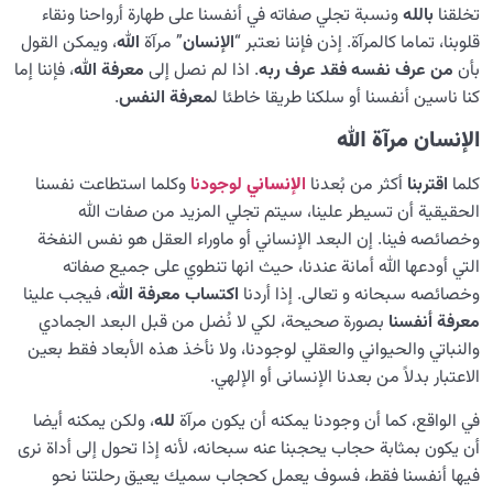
السنن الإلهية
تخلقنا
بالله
ونسبة تجلي صفاته في أنفسنا على طهارة أرواحنا ونقاء
0/20
قلوبنا، تماما كالمرآة. إذن فإننا نعتبر “
الإنسان
” مرآة
الله
، ويمكن القول
الموت… أم الولادة؟
0/13
بأن
من عرف نفسه فقد عرف ربه
. اذا لم نصل إلى
معرفة
الله
، فإننا إما
كنا ناسين أنفسنا أو سلكنا طريقا خاطئا ل
معرفة النفس
.
الدنيا؛ نادٍ لصناعة الإنسان
0/8
الإنسان مرآة الله
كيف نصبح إنسانًا بحق؟
0/18
كلما
اقتربنا
أكثر من بُعدنا
ا
لإنساني
لوجودنا
وكلما استطاعت نفسنا
الحقیقیة أن تسيطر علينا، سيتم تجلي المزيد من صفات الله
وخصائصه فينا. إن البعد الإنساني أو ماوراء العقل هو نفس النفخة
التي أودعها الله أمانة عندنا، حيث انها تنطوي على جميع صفاته
وخصائصه سبحانه و تعالى. إذا أردنا
اكتساب معرفة الله
، فيجب علينا
معرفة أنفسنا
بصورة صحيحة، لكي لا نُضل من قبل البعد الجمادي
والنباتي والحيواني والعقلي لوجودنا، ولا نأخذ هذه الأبعاد فقط بعين
الاعتبار بدلاً من بعدنا الإنسانی أو الإلهي.
في الواقع، كما أن وجودنا يمكنه أن يكون مرآة
لله
، ولكن یمکنه أيضا
أن يكون بمثابة حجاب يحجبنا عنه سبحانه، لأنه إذا تحول إلى أداة نرى
فيها أنفسنا فقط، فسوف يعمل كحجاب سميك يعيق رحلتنا نحو