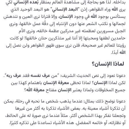
بداخله. لذا هو بحاجة إلى مشاهدة العالم بمنظار
بُعده الإنساني
لكي
يرى
الله
وراء الظواهر، إذن “
البعد الإنساني
” هو البعد الوحيد الذي
يستأنس بوجود
الله
في وجود
الإنسان
، وإلا فترانا نرى العين و نندهش
لجمالها و نكتب الشعر عنها دون الإنتباه إلى دقّة عمل خالقها، ونرى
الجبل مسرورين لعظمته غير مدركين عظمة خالقه، ونرى الأم
حامدين لطفها ومحبتها إلا أننا غير متذكرين حنان خالقها! لو كانت
رؤيتنا للعالم غير صحيحة، فلن نرى سوى ظهور الظواهر ولن نصل إلى
الله
أبدًا.
لماذا الإنسان؟
دعونا نعود إلى نص الحديث الشريف: “من
عرف نفسه
فقد
عرف ربه
“.
لكن لماذا
الإنسان
؟ لماذا تحظى
معرفة الإنسان
باهتمام كهذا بين
جميع المخلوقات ولماذا يعتبر
الإنسان
مفتاح
معرفة الله
؟
دعونا نوضح ذلك بمثال: عندما يذهب شخص ما نحبه في رحلة، يمكن
أن تذكرنا أشياء معينة به. بعض الأشياء تذكرنا به أكثر من غيرها
وتجعلنا نفكر بهذا الشخص أكثر. مثلاً عندما نرى صورة له على الحائط،
أو نظاراته، أو خاتمه المفضل. هذه الأشياء تساعدنا على تذكره كثيرًا.