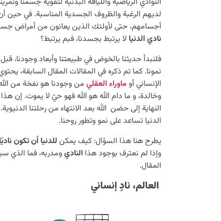
النوادي الرياضية واللياقة البدنية لتقوية جسمنا وتمر
لديهم الرغبة والظروف الجسدية المناسبة. في حين أ
أجسامهم، حتى لأولئك الذين يعانون من أمراض جسدي
نادي الدنيا
لا يرتبط بجسدنا، فبم يرتبط؟
فلنبدأ حديثنا بالخوض في طبيعتنا وأبعاد وجودنا، قبل 
نمونا. كما تم ذكره في المقالات المقال السابقة، يحتو
الإنساني أو
ماوراء العقلي
من وجودنا هو نفخة من الله 
وخالدة، و ما دام الله هو الله فهو حيّ لا يموت. إن هذ
النهاية إلى حضن الله بعد الانتهاء من رحلتنا الدنيوية.
الدنيا تساعد على نمو وتطور روحنا.
يطرح هنا هذا السؤال: كيف يمكن
للدنيا أن تكون ناديًا
وإذا لم نعترف بوجود هذا
النادي
ومدربه، فما الذي سي
المقال.
العالم، نادٍ إنساني