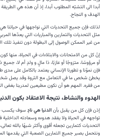
أبدا الى التشبّه المطلوب أبدا، إذ أن هذه هي الطريقة 
الهدف و النجاح.
لذلك فإن جميع التحديات التي نواجهها في حياتنا هي
مثل التحديات والتمارين والمباريات التي يعدّها المربي
من غير الممكن الوصول إلى البطولة دون تنفيذ تلك الت
إنّ كل من الامتحانات والابتلاءات في الحياة، منها كون الإ
أو مرؤوسًا، متزوجًا أو عازبًا، ذا مالٍ و ولدٍ أم لا، ج
فإن نموّنا و تطورنا الإنساني يعتمد بالكامل على مدى ط
يخطئ شخص ما في التعامل مع الثروة وقد يصل شخص آ
من فقره. المهم هو أن نكون مطيعين لمدربنا بغض النظر
الهدوء والنشاط، نتيجة الاعتقاد بكون الدنيا 
إذن فإن كل من يقبل بأن
الدنيا هي نادٍ
سوف يكسب صبر
تواجهه في الحياة ولا يفقد هدوءه وسعادته الداخلية ف
التحديات كتمارين تجعله أقوى وأكثر شبهًا بالله تعالى
ونتحمل بصبر جميع التمارين الصعبة التي يقدمها الم