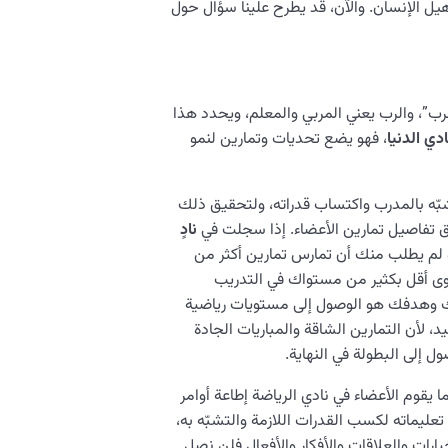
يل الإنسان. والآن، قد يطرح علينا سؤال حول
لرب”، والرب يعني المربي والمعلم، ويحدد هذا
ادي الدنيا
، فهو يضع تحديات وتمارين لنمو
بّه بالمدرب واكتساب قدراته، ولتحقيق ذلك
 تفاصيل تمارين الأعضاء. إذا سجلت في
نادٍ
 لم يطلب منك أن تمارس تمارين أكثر من
وى أقل بكثير من مستواك في التدريب
ارك وهدفك هو الوصول إلى مستويات رياضية
، لأن التمارين الشاقة والمباريات الجادة
 إلى البطولة في النهاية.
 يقوم الأعضاء في نادي الرياضة إطاعة أوامر
عليماته لكسب القدرات اللازمة والتشبّه به،
ارات والعلاقات والأفكار والأفعال فلن نصل