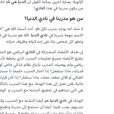
الإلهية. بعبارة أخرى، يمكننا القول أن
الدنيا هي نادٍ
لتأه
من يكون مدربنا في هذا
النادي
؟
من هو مدربنا في نادي الدنيا؟
لا شك أنه يوجد مدرب لكل
نادٍ
. أحد أسماء الله هي “ا
الاسم مهمة مدربنا في
نادي الدنيا
.الله هو مدربنا في
ن
وتطور كل شخص بناءً على إحداثياته وظروف حياته.
إن هدف الأعضاء المشتركة في
النادي
الرياضي هو التش
يطيع الأعضاء جميع تعليمات المدرب الذي يخطط لأدق
رياضي ولم يوصيك المدرب باتباع نظام غذائي خاص أو
قدرتك، ماذا ستفعل؟ إذا اختار المدرب خصمًا ذا مست
القتالي أو قاتل بلطف معك، ماذا ستفكر؟ إذا كان قر
عالية، فلن تصل إلى هذا الهدف مع هذا المدرب بالتأكيد
هي التي تساهم في تحقيق التشبّه مع المدرب و الوصول
الهدف في
نادي الدنيا
هو أيضا التشبّه مع المدرب، وكما
مدربهم، يجب علينا أيضا أن نستمع إلى مدربنا ونطيع ت
وإذا لم ننفّذ تعليمات المدرب و لم نطعه في جميع الخي