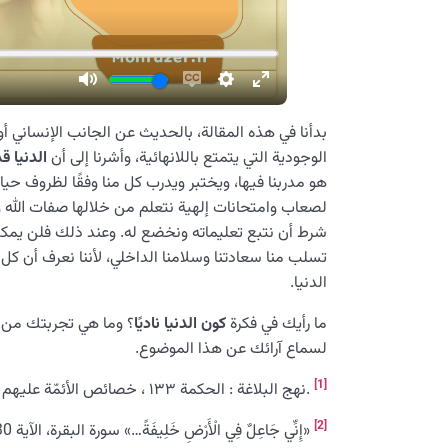
بدأنا في هذه المقالة، بالحديث عن الجانب الإنساني أ
الوجودية التي يتمتع باللانهائية، وأشرنا إلى أن
الدنيا ق
هو مدربنا فيها، ويختبر ويدرب كل منا وفقًا لظروف ح
لصعاب وامتحانات إلهية نتعلم من خلالها صفات الله وأ
شرط أن نتبع تعليماته ونخضع له. وعند ذلك فلن يمك
تسلب منا سعادتنا وسلامنا الداخلي، لأننا نعرف أن ك
الدنيا.
ما رأيك في فكرة
كون الدنيا ناديًا
؟ وما هي تجربتك من 
لسماع آرائك عن هذا الموضوع.
[1]
.نهج البلاغة : الحكمة ۱۳۳ ، خصائص الأئمّة عليهم السلام : ص ۱۰۳
[2]
«إِنِّي جَاعِلٌ فِي الْأَرْضِ خَلِيفَةً…» سورة البقرة، الآية 30