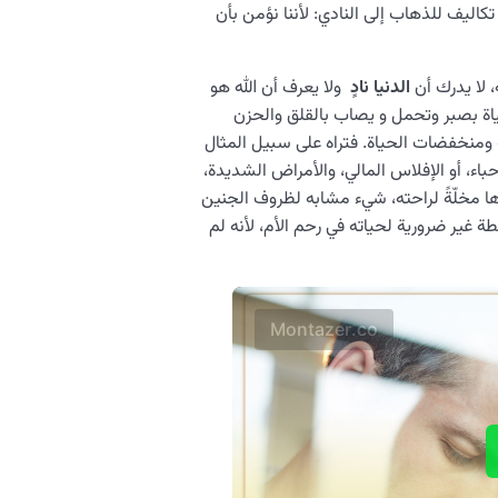
كاليف للذهاب إلى النادي: لأننا نؤمن بأن
 لا يدرك أن
الدنيا نادٍ
ولا يعرف أن الله هو
ياة بصبر وتحمل و يصاب بالقلق والحزن
ومنخفضات الحياة. فتراه على سبيل المثال
ء، أو الإفلاس المالي، والأمراض الشديدة،
ها مخلّةً لراحته، شيء مشابه لظروف الجنين
 غير ضرورية لحياته في رحم الأم، لأنه لم