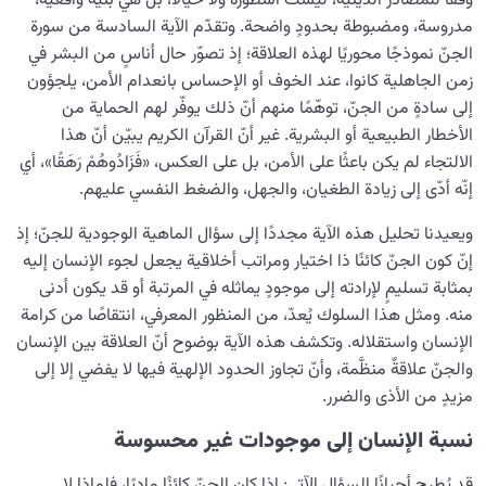
وفقًا للمصادر الدينية، ليست أسطورةً ولا خيالًا، بل هي بنيةٌ واقعية،
مدروسة، ومضبوطة بحدودٍ واضحة. وتقدّم الآية السادسة من سورة
الجنّ نموذجًا محوريًا لهذه العلاقة؛ إذ تصوّر حال أناسٍ من البشر في
زمن الجاهلية كانوا، عند الخوف أو الإحساس بانعدام الأمن، يلجؤون
إلى سادةٍ من الجنّ، توهّمًا منهم أنّ ذلك يوفّر لهم الحماية من
الأخطار الطبيعية أو البشرية. غير أنّ القرآن الكريم يبيّن أنّ هذا
الالتجاء لم يكن باعثًا على الأمن، بل على العكس، «فَزَادُوهُمْ رَهَقًا»، أي
إنّه أدّى إلى زيادة الطغيان، والجهل، والضغط النفسي عليهم.
ويعيدنا تحليل هذه الآية مجددًا إلى سؤال الماهية الوجودية للجنّ؛ إذ
إنّ كون الجنّ كائنًا ذا اختيار ومراتب أخلاقية يجعل لجوء الإنسان إليه
بمثابة تسليمٍ لإرادته إلى موجودٍ يماثله في المرتبة أو قد يكون أدنى
منه. ومثل هذا السلوك يُعدّ، من المنظور المعرفي، انتقاصًا من كرامة
الإنسان واستقلاله. وتكشف هذه الآية بوضوح أنّ العلاقة بين الإنسان
والجنّ علاقةٌ منظَّمة، وأنّ تجاوز الحدود الإلهية فيها لا يفضي إلا إلى
مزيدٍ من الأذى والضرر.
نسبة الإنسان إلى موجودات غير محسوسة
قد يُطرح أحيانًا السؤال الآتي: إذا كان الجنّ كائنًا ماديًا، فلماذا لا