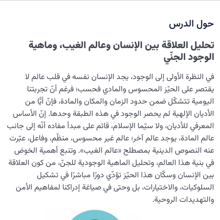
نضوج الطفل الغالي للروح
0/8
حول الدرس
القضاء والقدر والاختيار
0/13
تحليل العلاقة بين الإنسان وعالم الغيب، وماهية
الابتلاء والامتحان في مسيرة الحياة
0/26
الوجود الجنّي
الشيطان… العدوّ المبين
0/14
في النظرة الأولى إلى الوجود، يجد الإنسان نفسه في قلب عالم لا
يقتصر على الحيّز المحسوس والمادي فحسب؛ فرغم أنّ تجربتنا
الأمراض الخفية للروح
0/15
اليومية تتشكّل ضمن حدود الزمان والمكان والمادة، فإنّ أيًّا من
الأديان الإلهية لم يحصر الوجود في هذه الطبقة وحدها. إنّ الأساس
معرفة الجنة والنار
0/22
المعرفي للأديان، ولا سيّما الإسلام، قائم على مبدأ مفاده أنّه إلى جانب
عالم المادة، يوجد عالم آخر؛ عالم غير محسوس، منظّم، وفاعل، عبّرت
النظرة الأبدية والاستعداد للآخرة
0/14
عنه النصوص الدينية بمصطلح «عالم الغيب». وتنبع أهمية الخوض
في بنية هذا العالم، وتحليل الماهية الوجودية للجنّ، من كون العلاقة
من الخيال إلى سلامة القلب
0/31
بين الإنسان وسكّان هذا الحيّز تؤدّي دورًا مباشرًا في تشكيل
الإنسان محور الخلق
السلوكيات، والاختيارات، بل وحتى في صياغة إدراكنا لمفاهيم الأمن
0/9
والتهديدات الروحية.
رؤية عالم الغيب
0/9