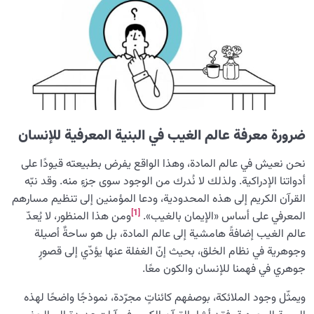
لماذا لا يصل الكثيرون إلى درك حضور الله رغم أنه ظاهر؟
طبيعة علاقة الإنسان بالملائكة و حقيقة وجودهم
حقيقة العلاقة بين الإنسان والله، وسبب اهمية هذه العلاقة
في حياة البشر
نظرة مغايرة إلى قانون القصور الذاتي ودور الملائكة في حيوية
ضرورة معرفة عالم الغيب في البنية المعرفية للإنسان
العالم
نحن نعيش في عالم المادة، وهذا الواقع يفرض بطبيعته قيودًا على
دور الملائكة في العالَم: البنية الخفية لإدارة الكون ومكانة
أدواتنا الإدراكية. ولذلك لا نُدرك من الوجود سوى جزءٍ منه. وقد نبّه
الإنسان فيها
القرآن الكريم إلى هذه المحدودية، ودعا المؤمنين إلى تنظيم مسارهم
[1]
المعرفي على أساس «الإيمان بالغيب».
ومن هذا المنظور، لا يُعدّ
سرّ خَلْقِ الملائكة؛ ضرورة فهم الفرق بين الإنسان والملائكة
لمعرفة الذات
عالم الغيب إضافةً هامشية إلى عالم المادة، بل هو ساحةٌ أصيلة
وجوهرية في نظام الخلق، بحيث إنّ الغفلة عنها يؤدّي إلى قصورٍ
من الحماية إلى الهداية: مدى عون الملائكة في حياة الإنسان
جوهري في فهمنا للإنسان والكون معًا.
استكشاف العالم غير المحسوس؛ بنية الغيب وماهية الوجود
ويمثّل وجود الملائكة، بوصفهم كائناتٍ مجرّدة، نموذجًا واضحًا لهذه
الجنّي في نظام الخلق