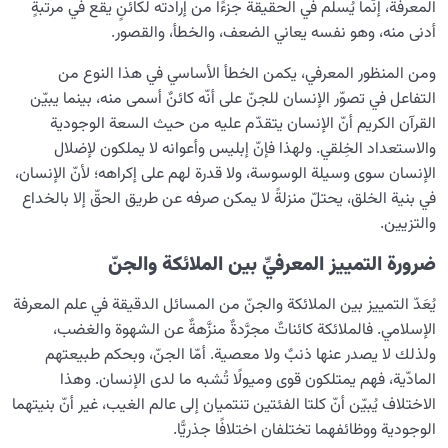
المعرفة، إنّما يُسلِّم في الحقيقة جزءًا من إرادته لكائنٍ يقع في مرتبةٍ
أدنى منه، وهو نفسه يعاني الضعف، والخطأ، والقصور.
ومن المنظور المعرفي، يكمن الخطأ الأساسي في هذا النوع من
التفاعل في تصوّر الإنسان للجنّ على أنّه كائنٌ أسمى منه، بينما يبيّن
القرآن الكريم أنّ الإنسان يتقدّم عليه من حيث السعة الوجودية
والاستعداد الخِلقي. ولهذا فإنّ إبليس وأعوانه لا يملكون لإضلال
الإنسان سوى وسيلة الوسوسة، ولا قدرة لهم على إكراهه؛ لأنّ الإنسان،
في بنية الخلق، يحتلّ منزلةً لا يمكن صرفه عن طريق الحقّ إلا بالخداع
والتزيين.
ضرورة التمييز المعرفيِّ بين الملائكة والجنّ
يُعَدّ التمييز بين الملائكة والجنّ من المسائل الدقيقة في علم المعرفة
الإسلامي. فالملائكة كائناتٌ مجرَّدةٌ منزَّهةٌ عن الشهوة والغضب،
ولذلك لا يصدر عنها ذنبٌ ولا معصية. أمّا الجنّ، وبحكم طبيعتهم
المادّية، فهم يمتلكون قوى وميولًا تُشبه ما لدى الإنسان. وهذا
الاختلاف يُبيّن أنّ كلتا الفئتين تنتميان إلى عالم الغيب، غير أنّ بنيتهما
الوجودية ووظائفهما تختلفان اختلافًا جذريًّا.