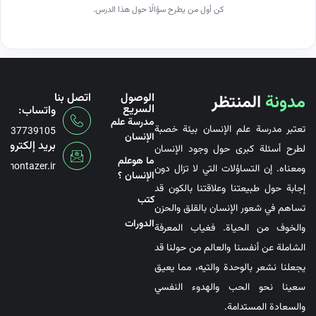
كن أول من يطرح سؤالًا حول هذا الدرس.
مدونة
المنتظر
الوصول
اتصل بنا
السريع
واتساب:
مدرسة علم
تعتبر مدرسة علم الإنسان بيئة خصبة
6737739105
الإنسان
بريد إلكتروني
لطرح أسئلة كبرى حول وجود الإنسان
ما هوعلم
@montazer.ir
ومعناه. إن التساؤلات التي لا تزال دون
الإنسان ؟
إجابة حول طبيعتنا وعلاقتنا بالكون قد
کتب
تساهم في شعور الإنسان بالقلق والحزن
الدورات
والخوف من الحياة. فغياب المعرفة
الشاملة عن أنفسنا والعالم من حولنا قد
يجعلنا نشعر بالوحدة والتيه، مما يعيق
سعينا نحو الحب والهدوء النفسي
والسعادة المستدامة.