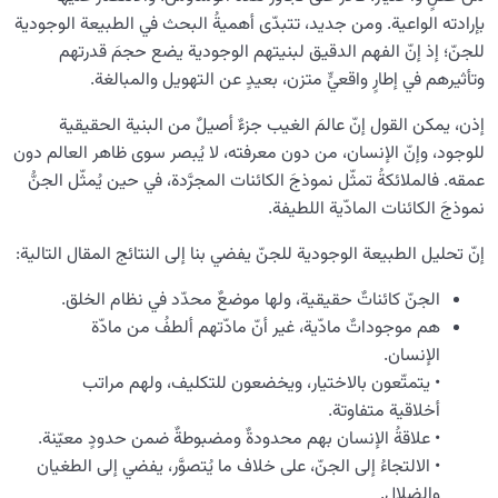
بإرادته الواعية. ومن جديد، تتبدّى أهميةُ البحث في الطبيعة الوجودية
للجنّ؛ إذ إنّ الفهم الدقيق لبنيتهم الوجودية يضع حجمَ قدرتهم
وتأثيرهم في إطارٍ واقعيٍّ متزن، بعيدٍ عن التهويل والمبالغة.
إذن، يمكن القول إنّ عالمَ الغيب جزءٌ أصيلٌ من البنية الحقيقية
للوجود، وإنّ الإنسان، من دون معرفته، لا يُبصر سوى ظاهر العالم دون
عمقه. فالملائكةُ تمثّل نموذجَ الكائنات المجرَّدة، في حين يُمثّل الجنُّ
نموذجَ الكائنات المادّية اللطيفة.
إنّ تحليل الطبيعة الوجودية للجنّ يفضي بنا إلى النتائج المقال التالية:
الجنّ كائناتٌ حقيقية، ولها موضعٌ محدّد في نظام الخلق.
هم موجوداتٌ مادّية، غير أنّ مادّتهم ألطفُ من مادّة
الإنسان.
• يتمتّعون بالاختيار، ويخضعون للتكليف، ولهم مراتب
أخلاقية متفاوتة.
• علاقةُ الإنسان بهم محدودةٌ ومضبوطةٌ ضمن حدودٍ معيّنة.
• الالتجاءُ إلى الجنّ، على خلاف ما يُتصوَّر، يفضي إلى الطغيان
والضلال.