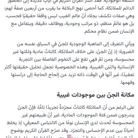
السعة الوجودية. فقد أشار القرآن الكريم في آياتٍ عديدة إلى الحضور
الدائم للملائكة، كما أحصى نهج البلاغة ما يقرب من أربعين صفةً لهم؛
الإيمان بالغيب وتأثيره على حياتنا وعلاقاتنا وسلوكياتنا
وهي صفات تكشف بجلاء أنّ عالم الغيب ليس واقعًا حقيقيًا فحسب،
بل هو عالمٌ منظم، ذو مراتب وجودية، ووظائف دقيقة، ويتفاعل مع
الإنسان ضمن نظامٍ محكم.
ويأتي التعرف إلى الماهية الوجودية للجنّ في السياق نفسه من
الضرورة؛ إذ إنّ الجنّ، على خلاف الملائكة، كائناتٌ مادية ولكنها غير
محسوسة، ومن ثمّ فهي تقع على التخوم الفاصلة بين التجربة
الإنسانية والبُنى الغيبية. وهذه الخصوصية تجعل تحليل حقيقتها أكثر
تعقيدًا، غير أنّها في الوقت ذاته تزيد من إلحاح الحاجة إلى دراستها
وفهمها.
مكانة الجنّ بين موجودات غيبية
على الرغم من أنّ الملائكة كائناتٌ مجرّدةٌ تجريدًا تامًّا، فإنّ الجنّ
يندرجون ضمن فئة الموجودات المادية، غير أنّ طبيعتهم غير
المحسوسة تُحدث لدى الإنسان نوعًا من الالتباس المعرفي؛ إذ يخلط
أحيانًا بين عدم الإحساس والتجرّد. وقد صرّح القرآن الكريم بوضوح
[2]