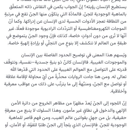
يستطيع الإنسان رؤيته؟ إنّ الجواب يكمن في النقاش ذاته المتعلّق
بالماهية الوجودية للجنّ. فالمادّة التي يتكوّن منها الجنّ تقع في مرتبةٍ
من اللطافة تعجز الأدوات الحسية لدى الإنسان عن إدراكها. وكما أنّ
الموجات الكهرومغناطيسية أو التردّدات الراديوية موجودة فعلًا، غير
أنّها لا تُرى من دون أدواتٍ خاصة، كذلك فإنّ وجود الجنّ يتموضع في
طبقةٍ من العالم لا تنكشف إلا بنوعٍ من التجلّي أو بإرادةٍ إلهيةٍ خاصة.
ويُسهم هذا المعنى في توضيح الحدود الفاصلة بين الإنسان
والموجودات الغيبية. فالإنسان كائنٌ ذو بنيةٍ جسدية–نفسية، وتتوقّف
قدرته على التواصل مع العوالم الغيبية على الحدود التي قدّرها الله
تعالى له. ومن هنا جاءت الروايات محذِّرةً من أيّ محاولة لإقامة علاقة
أو تواصل مع الجنّ، ومنبِّهةً إلى ما يترتّب على ذلك من عواقب معرفية
وأخلاقية.
إنّ اللجوء إلى الجنّ يُعدّ مظهرًا من مظاهر الخروج من دائرة الأمن
الإلهي والدخول في نطاقٍ غير مأمون. وهذا السلوك لا ينبع من معرفةٍ
حقيقية، بل من جهلٍ بقوانين عالم الغيب، ومن فهمٍ قاصر للماهية
الوجودية للجنّ. فالإنسان الذي يلجأ إلى الجنّ طلبًا للقوّة، أو الأمان، أو