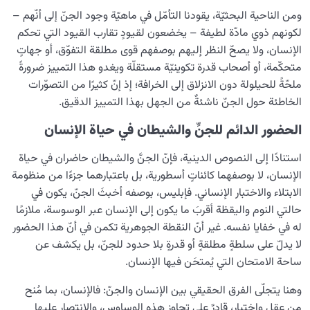
ومن الناحية البحثيّة، يقودنا التأمّل في ماهيّة وجود الجنّ إلى أنّهم –
لكونهم ذوي مادّة لطيفة – يخضعون لقيودٍ تقارب القيود التي تحكم
الإنسان، ولا يصحّ النظر إليهم بوصفهم قوى مطلقة التفوّق، أو جهاتٍ
متحكّمة، أو أصحاب قدرة تكوينيّة مستقلّة ويغدو هذا التمييز ضرورةً
ملحّةً للحيلولة دون الانزلاق إلى الخرافة؛ إذ إنّ كثيرًا من التصوّرات
الخاطئة حول الجنّ ناشئةٌ من الجهل بهذا التمييز الدقيق.
الحضور الدائم للجنِّ والشيطان في حياة الإنسان
استنادًا إلى النصوص الدينية، فإنّ الجنَّ والشيطان حاضران في حياة
الإنسان، لا بوصفهما كائناتٍ أسطورية، بل باعتبارهما جزءًا من منظومة
الابتلاء والاختبار الإنساني. فإبليس، بوصفه أخبثَ الجنّ، يكون في
حالتي النوم واليقظة أقربَ ما يكون إلى الإنسان عبر الوسوسة، ملازمًا
له في خفايا نفسه. غير أنّ النقطة الجوهرية تكمن في أنّ هذا الحضور
لا يدلّ على سلطةٍ مطلقةٍ أو قدرةٍ بلا حدود للجنّ، بل يكشف عن
ساحة الامتحان التي يُمتحَن فيها الإنسان.
وهنا يتجلّى الفرق الحقيقي بين الإنسان والجنّ: فالإنسان، بما مُنح
من عقلٍ واختيار، قادرٌ على تجاوز هذه الوساوس، والانتصار عليها