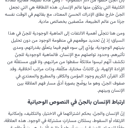
بأنّ الجنّ خُلقوا من «نارِ السَّموم»
، وهي مادّة لطيفة، مغايرة للمادّة
الكثيفة التي يتكوّن منها عالم الإنسان. هذه اللطافة هي التي تجعل
الجنّ خارج نطاق الإدراك الحسيّ المعتاد، مع بقائهم في الوقت نفسه
جزءًا من عالم الطبيعة، متّصفين بخصائص مادية.
ومن هنا تتجلّى أهمية الالتفات إلى الماهية الوجودية للجنّ في هذا
السياق؛ إذ إنّ تحديد موقعهم في منظومة الوجود من دون تحليل
بنيتهم الوجودية، يؤدّي إلى سوء فهمٍ فيما يتعلّق بقدراتهم، ومدى
تأثيرهم، وحدود تواصلهم مع الإنسان. فالماهية الوجودية للجنّ
تكشف أنّهم ليسوا ملائكةً سقطوا من مراتبهم، ولا قوى مستقلّة عن
الإرادة الإلهية، بل كائناتٌ مختارة، مكلّفة، وذات مراتب أخلاقية. وقد
أكّد القرآن الكريم وجود المؤمن والكافر، والمطيع والمعتدي في
صفوف الجنّ، وهو ما يوضّح بصورة أدقّ مسار فهم العلاقة بين
الإنسان وبينهم.
ارتباط الإنسان بالجنّ في النصوص الوحيانية
إنّ الإنسان والجنّ، بحكم اشتراكهما في الاختيار، والتكليف، وإمكانية
الارتقاء أو السقوط، يسلكان مساراتٍ مشتركة في الوجود. هذه العلاقة،