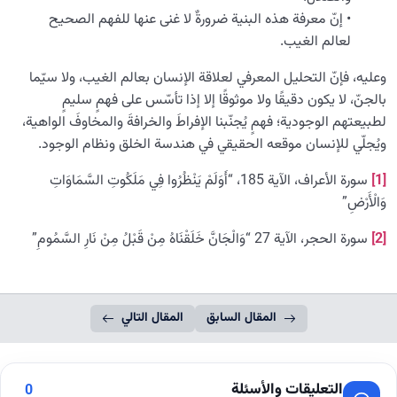
• إنّ معرفة هذه البنية ضرورةٌ لا غنى عنها للفهم الصحيح
لعالم الغيب.
وعليه، فإنّ التحليل المعرفي لعلاقة الإنسان بعالم الغيب، ولا سيّما
بالجنّ، لا يكون دقيقًا ولا موثوقًا إلا إذا تأسّس على فهمٍ سليمٍ
لطبيعتهم الوجودية؛ فهمٍ يُجنّبنا الإفراطَ والخرافةَ والمخاوفَ الواهية،
ويُجلّي للإنسان موقعه الحقيقي في هندسة الخلق ونظام الوجود.
[1]
سورة الأعراف، الآية 185، “أَوَلَمْ يَنْظُرُوا فِي مَلَكُوتِ السَّمَاوَاتِ
وَالْأَرْضِ”
[2]
سورة الحجر، الآية 27 “وَالْجَانَّ خَلَقْنَاهُ مِنْ قَبْلُ مِنْ نَارِ السَّمُومِ”
المقال السابق
المقال التالي
التعليقات والأسئلة
0