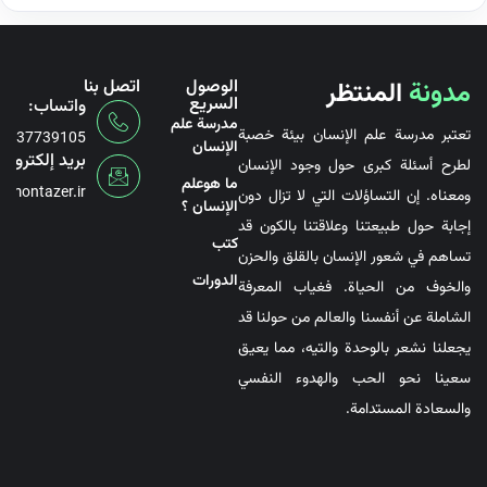
مدونة
المنتظر
الوصول
اتصل بنا
السريع
واتساب:
مدرسة علم
تعتبر مدرسة علم الإنسان بيئة خصبة
6737739105
الإنسان
بريد إلكتروني
لطرح أسئلة كبرى حول وجود الإنسان
ما هوعلم
@montazer.ir
ومعناه. إن التساؤلات التي لا تزال دون
الإنسان ؟
إجابة حول طبيعتنا وعلاقتنا بالكون قد
کتب
تساهم في شعور الإنسان بالقلق والحزن
الدورات
والخوف من الحياة. فغياب المعرفة
الشاملة عن أنفسنا والعالم من حولنا قد
يجعلنا نشعر بالوحدة والتيه، مما يعيق
سعينا نحو الحب والهدوء النفسي
والسعادة المستدامة.