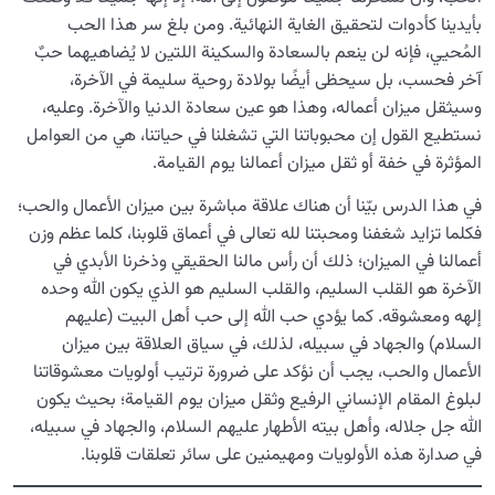
بأيدينا كأدوات لتحقيق الغاية النهائية. ومن بلغ سر هذا الحب
المُحيي، فإنه لن ينعم بالسعادة والسكينة اللتين لا يُضاهيهما حبٌ
آخر فحسب، بل سيحظى أيضًا بولادة روحية سليمة في الآخرة،
وسيثقل ميزان أعماله، وهذا هو عين سعادة الدنيا والآخرة. وعليه،
نستطيع القول إن محبوباتنا التي تشغلنا في حياتنا، هي من العوامل
المؤثرة في خفة أو ثقل ميزان أعمالنا يوم القيامة.
في هذا الدرس بيّنا أن هناك علاقة مباشرة بين ميزان الأعمال والحب؛
فكلما تزايد شغفنا ومحبتنا لله تعالى في أعماق قلوبنا، كلما عظم وزن
أعمالنا في الميزان؛ ذلك أن رأس مالنا الحقيقي وذخرنا الأبدي في
الآخرة هو القلب السليم، والقلب السليم هو الذي يكون الله وحده
إلهه ومعشوقه. كما يؤدي حب الله إلى حب أهل البيت (عليهم
السلام) والجهاد في سبيله، لذلك، في سياق العلاقة بين ميزان
الأعمال والحب، يجب أن نؤكد على ضرورة ترتيب أولويات معشوقاتنا
لبلوغ المقام الإنساني الرفيع وثقل ميزان يوم القيامة؛ بحيث يكون
الله جل جلاله، وأهل بيته الأطهار عليهم السلام، والجهاد في سبيله،
في صدارة هذه الأولويات ومهيمنين على سائر تعلقات قلوبنا.