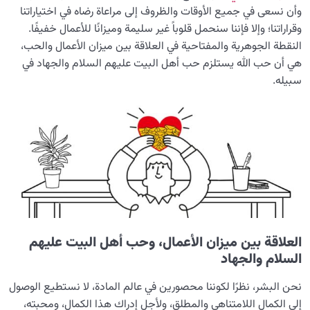
وأن نسعى في جميع الأوقات والظروف إلى مراعاة رضاه في اختياراتنا
معرفة الجنة والنار
وقراراتنا؛ وإلا فإننا سنحمل قلوباً غير سليمة وميزانًا للأعمال خفيفًا.
0/22
النقطة الجوهرية والمفتاحية في العلاقة بين ميزان الأعمال والحب،
النظرة الأبدية والاستعداد للآخرة
0/14
هي أن حب الله يستلزم حب أهل البيت عليهم السلام والجهاد في
سبيله.
من الخيال إلى سلامة القلب
0/31
الإنسان محور الخلق
0/9
رؤية عالم الغيب
0/9
العلاقة بين میزان الأعمال، وحب أهل البيت عليهم
السلام والجهاد
نحن البشر، نظرًا لكوننا محصورين في عالم المادة، لا نستطيع الوصول
إلى الكمال اللامتناهي والمطلق، ولأجل إدراك هذا الكمال، ومحبته،