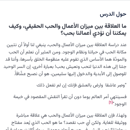
نضوج الطفل الغالي للروح
0/8
حول الدرس
القضاء والقدر والاختيار
0/13
ما العلاقة بين ميزان الأعمال والحب الحقيقي، وكيف
ميزان القيامة: بأي معيار يُقاس القلب السليم؟
يمكننا أن نؤدي أعمالنا بحب؟
هل توجد معايير لأداء الإنسان؟ ومن يكون ميزان الأعمال؟
عند دراسة العلاقة بين ميزان الأعمال والحب، ينبغي لنا أولاً أن نتبين
مكانة الحب في حياتنا ونظام الوجود. ومن المثير أن نعلم أن الحب
ما مدى تأثير مستوى علم الإنسان على أسلوب حیاته؟ وهل
والمودّة هما الأساس الذي تقوم عليه منظومة الخلق بأسرها، وأننا قد
ثمة معيار أسمى من ملکات قلبیة؟
جئنا إلى هذه الدنيا لنحب ونعيش بحب! بعبارة أخرى، إن السر الوحيد
ماهية الثقلين ودورهما في سعادتنا، وعلاقتهما بميزان الأعمال
للوصول إلى الأبدية والدخول إليها سليمين، هو أن نصبح عشّاقاً.
“وصِر عاشقا وارض بالعشق فإنك إن لم تفعل ذلك
العلاقة بين ميزان الأعمال والحب ؛ كلما زاد الحب، ازداد ثقل
الأعمال
فسينتهي أمر العالم يوما دون أن تقرأ النقش المقصود في خيمة
[1]
الوجود”
دلالة ثقل صحيفة الأعمال وأثره في سعادتنا أو شقائنا
ولهذا، فإن العلاقة بين ميزان الأعمال والحب هي علاقة مباشرة
أثر الاختيار الصائب في حياتنا: لماذا تُعدّ خياراتنا ذات أهمية
ووثيقة للغاية. ولكن أي حب نقصد؟ ما هو الحب الذي يُعد مفتاح
بالغة؟