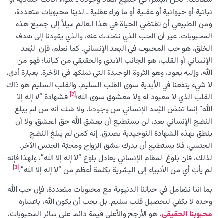
سعادتنا؟ نحن البشر، في جميع أبعاد وجودنا ـ سواء أكانت جمادية أو
الميزان والاختيار الصحيح: سبب تأثير فهم الميزان على قراراتنا
نباتية أو حيوانية أو عقلية أو ما وراء عقلية ـ لدينا محبوبات متعددة،
ومن الطبيعي أن تقتضي الحياة في هذا العالم ميلاً إلى جميع هذه
ضرورة وأهمية الاعتبار بالدنيا؛ كيف يمكننا أن نستلهم العبر من
المحبوبات. غير أن الحب الذي نتحدث عنه، والذي يقودنا إلى هدف
كل حدث؟
الخلق، هو حب المحبوب في البعد الإنساني. كما نعلم، فإن البُعد
هل يمكن تغيير القدر والمصير؟ كيف يُمكننا تغيير ما كُتب لنا؟
الإنساني أو القلب، هو الجانب الأبدي والحقيقي من كياننا؛ فهو من
الله، وإليه يعود، وهو الثروة الوحيدة التي نملكها في الآخرة. بعبارة أدق،
المستقبل والماضي: كيف نبني غدًا أفضل من خلال الاعتبار
لا شيء ينفعنا في الأبدية سوى القلب السليم. والقلب السليم هو ذاك
بالماضي؟
[2]
القلب الذي لا معبود له ولا معشوق سوى الله؛
فشهادة “لا إله إلا
الله” إنما تخصّ البُعد الإنساني من وجودنا. ولا شك أنه من لم يبلغ
الجبر والاختيار: هل قانون القضاء والقدر عنوان المشيئة الإلهية
النضج الإنساني بعد، لن يستطيع أن يعشق الله حق العشق، ولا أن
أم حرية إرادتنا؟
ينطق بهذه الشهادة التوحيدية بصدق. إنه كمن لم يبلغ النضج
ما العلاقة بين حرية إرادة الإنسان والخلافة الإلهية ؟
الجنسي، فلا يستطيع أن يدرك عشق الزواج ومحبّة الجنس الآخر.
لذلك، فإن بلوغ المقام الإنساني يعادل بلوغ “لا إله إلا الله”، ولهذا فإنه
الابتلاء والامتحان في مسيرة الحياة
[3]
0/26
لم يأتِ أي من الأنبياء إلى البشرية بكلمة أعظم من “لا إله إلا الله”.
بما أننا نتعامل في حياتنا الدنيوية مع محبوبات متعددة، فإن حب الله
الشيطان… العدوّ المبين
0/14
وحده لا يكفي لتحصيل قلب سليم. بل يجب أن يكون الله، باعتباره
الأمراض الخفية للروح
محبوبنا الحقيقي
، هو الأرجح والأعلى قيمة دائماً على سائر المحبوبات،
0/15