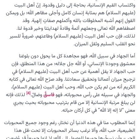
واكتساب القيم الإنسانية، بحاجة إلى دليل وقدوة. إنّ أهل البيت
(عليهم السلام) هم بمثابة إنسان كامل وأجلى مظاهر الله؛ بل ويمكن
القول إنهم أشبه المخلوقات بالله وأكملهم صفاتٍ إلهية. وقد
اصطفاهم الله تعالى وجعلهم أئمةً وقادةً لهدايتنا وخير قدوة لنا.
لذلك، فإن حب أهل البيت (عليهم السلام) وطاعتهم، ضرورةٌ للسير
نحو القلب السليم وثقل الميزان.
أما الجهاد في سبيل الله، فهو مجاهدة كل ما يحول دون بلوغنا
معشوق وجودنا الإنساني، أو الله جل جلاله؛ من هذا المنطلق، فإن
حب الجهاد لا يقل أهمية عن حب أهل البيت (عليهم السلام) في
ترجيح ميزان أعمالنا وتحقيق سعادتنا. وقد صرّح الله تعالى في كتابه
الكريم أنه من لم يكن حب الله، وحب أهل البيت (عليهم السلام)،
[4]
والجهاد في سبيله على رأس محبوباته، فهو
فاسقٌ
وضالّ.
لذلك فإنه
لن يبلغ مرتبة الإنسانية إلا من قام بترتيب محبوباته بحيث يجري
معنى “لا إله إلا الله” في كل أركان حياته.
إنما المطلوب منا في هذه الدنيا أن نختار، رغم وجود جميع المحبوبات
الطبيعية، حب الله، وألا نرغب بسائر المحبوبات إلا تحت ظل هذا
الحب، وأن نسخّرها جميعا للوصول إلى الله؛ إذ إنها جميعاً قد وُضعت