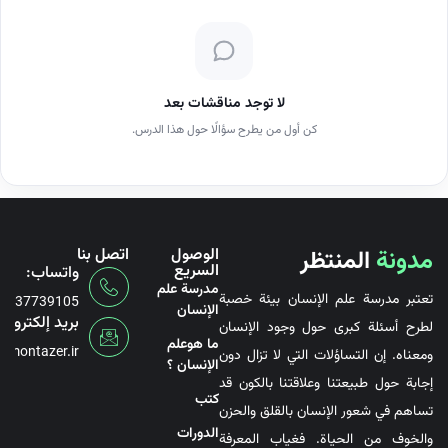
لا توجد مناقشات بعد
كن أول من يطرح سؤالًا حول هذا الدرس.
مدونة
المنتظر
الوصول
اتصل بنا
السريع
واتساب:
مدرسة علم
تعتبر مدرسة علم الإنسان بيئة خصبة
6737739105
الإنسان
بريد إلكتروني
لطرح أسئلة كبرى حول وجود الإنسان
ما هوعلم
@montazer.ir
ومعناه. إن التساؤلات التي لا تزال دون
الإنسان ؟
إجابة حول طبيعتنا وعلاقتنا بالكون قد
کتب
تساهم في شعور الإنسان بالقلق والحزن
الدورات
والخوف من الحياة. فغياب المعرفة