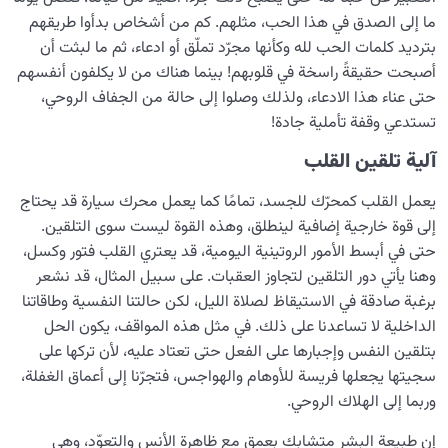
ما إلى الصدق في هذا الحب، مثلهم. كم من أشخاص بدأوا طريقهم
بترديد كلمات الحب لله وكأنها مجرّد تملّق أو ادعاء، ثم ما لبثت أن
أصبحت حقيقةً راسخة في قلوبهم! بينما هناك من لا يكلفون أنفسهم
حتى عناء هذا الادعاء، ولذلك وصلوا إلى حالة من الجفاف الروحي،
تستدعي وقفة تأملية جادة!
آلية تلقين القلب
يعمل القلب كمحرّك للجسد، تمامًا كما يعمل محرك سيارة قد يحتاج
إلى قوة خارجية إضافية لينطلق، وهذه القوة ليست سوى التلقين.
حتى في أبسط الأمور الروتينية اليومية، قد يعتري القلب فتور وكسل،
وهنا يأتي دور التلقين لتجاوز العقبات. على سبيل المثال، قد نشعر
برغبة صادقة في الاستيقاظ لصلاة الليل، لكن حالتنا النفسية وطاقاتنا
الداخلية لا تساعدنا على ذلك. في مثل هذه المواقف، يكون الحل
بتلقين النفس وإجبارها على الفعل حتى تعتاد عليه، لأن تركها على
سجيتها يجعلها فريسة للأوهام والهواجس، فتجرّنا إلى أعماق الغفلة،
وربما إلى الهلاك الروحي.
إن طبيعة البشر متشابك بعمق مع ظاهرة الأنس والتعوّد، وهي