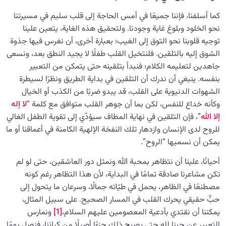
من الخيال إلى سلامة القلب
0/31
كما أسلفنا، فإننا جميعًا في أمس الحاجة إلى قلب سليم في مسيرتنا
الإنسان محور الخلق
0/9
نحو الخلود وبلوغ غاية وجودنا. ولتحقيق هذه الغاية، يتعين علينا
توجيه قلوبنا نحو التوق إلى الغيب؛ بعبارة أخرى، أن نغرس فيها جذوة
رؤية عالم الغيب
0/9
الشوق إليه بالتلقين. فلنتخيل القلب طفلًا لا يجيد النطق بعد، ونسعى
جاهدين لتعليمه الكلام؛ فنبدأ بتلقينه حتى يتمكن من التعبير
بنفسه. ينبغي أن ندرك أن التلقين في بداية الطريق ونظرًا لسيطرة
الشهوات الدنيوية على القلب، قد يبدو ضربًا من الكذب أو الخيال
وكأنه خداع للنفس، لكن بما أن جوهر القلب متوافق مع كلمة “
لا إله
إلا الله
”، فإن التلقين في نهاية المطاف سيؤدّي إلى تقوية الطفل الغالي
للروح لدى الإنسان وازدهار تلك النفخة الإلهية الكامنة في أعماقنا أو ما
يمكن أن نسميها “الروح”.
أحيانًا، علينا أن نتظاهر بمحبة الله ونمثل دور العاشقين، حتى لو لم
تكن مشاعرنا صادقة تمامًا في البداية، لأن هذا التظاهر رغم كونه
مصطنعًا في الظاهر، يحمل في طيّاته جمالًا، وسرعان ما يتحول إلى
حبٍّ حقيقي يحرك القلب في المسار الصحيح. على سبيل المثال،
يمكننا أن نقتدي بأدعية المعصومين عليهم السلام،
[1]
ونمارس
التعبير عن حبنا لله حتى يصبح ذلك جزءًا أصيلًا من كياننا، فنصل يومًا