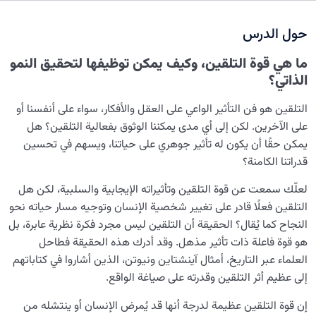
هل يمكن إثبات وشهود سنخية النفس مع الأسماء الإلهية؟
حول الدرس
ما المقصود بطهارة الروح ونقائها؟ وكيف يصل القلب إلى هذه
المرتبة؟
ما هي قوة التلقين، وكيف يمكن توظيفها لتحقيق النمو
الذاتي؟
فجوة بين المعرفة العلمية والملكة القلبية | استكشاف أسباب
عدم تحول معارف علمية إلى ملكات قلبية
التلقين هو فن التأثير الواعي على العقل والأفكار، سواء على أنفسنا أو
على الآخرين. لكن إلى أي مدى يمكننا الوثوق بفعالية التلقين؟ هل
ضرورة تحويل العلم إلى معرفة؛ لماذا يصبح العلم خطيرًا أحيانًا؟
يمكن حقًا أن يكون له تأثير جوهري على حياتنا، ويسهم في تحسين
ملكات نفسانية؛ ماهيتها وكيفية اكتسابها
قدراتنا الكامنة؟
لماذا نقع في فخ عبادة عمياء؟ وكيف نتحرر منها؟
لعلّك سمعت عن قوة التلقين وتأثيراته الإيجابية والسلبية، لكن هل
التلقين فعلًا قادر على تغيير شخصية الإنسان وتوجيه مسار حياته نحو
آثار مذهلة للتلقين؛ تأثير التلقين على الروح
النجاح كما يُقال؟ الحقيقة أن التلقين ليس مجرد فكرة نظرية عابرة، بل
هو قوة فاعلة ذات تأثير مذهل. وقد أدرك هذه الحقيقة فطاحل
ما هو سرُّ الارتقاء الروحي واكتساب الملکات الإنسانية؟
العلماء عبر التاريخ، أمثال آينشتاين ونيوتن، الذين أشاروا في كتاباتهم
تسخير قوة التلقين في مسار التنمية الذاتية والنمو الإنساني
إلى عظيم أثر التلقين وقدرته على صياغة الواقع.
إن قوة التلقين عظيمة لدرجة أنها قد يُمرض الإنسان أو ينتشله من
ما هو سبب النفور من الدين؟ ولماذا يعاني المنقطعون عنه