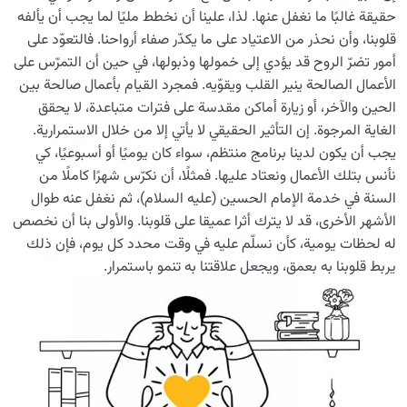
حقيقة غالبًا ما نغفل عنها. لذا، علينا أن نخطط مليًا لما يجب أن يألفه
قلوبنا، وأن نحذر من الاعتياد على ما يكدّر صفاء أرواحنا. فالتعوّد على
أمور تضرّ الروح قد يؤدي إلى خمولها وذبولها، في حين أن التمرّس على
الأعمال الصالحة ينير القلب ويقوّيه. فمجرد القيام بأعمال صالحة بين
الحين والآخر، أو زيارة أماكن مقدسة على فترات متباعدة، لا يحقق
الغاية المرجوة. إن التأثير الحقيقي لا يأتي إلا من خلال الاستمرارية.
يجب أن يكون لدينا برنامج منتظم، سواء كان يوميًا أو أسبوعيًا، كي
نأنس بتلك الأعمال ونعتاد عليها. فمثلًا، أن نكرّس شهرًا كاملًا من
السنة في خدمة الإمام الحسين (عليه السلام)، ثم نغفل عنه طوال
الأشهر الأخرى، قد لا يترك أثرا عميقا على قلوبنا. والأولى بنا أن نخصص
له لحظات يومية، كأن نسلّم عليه في وقت محدد كل يوم، فإن ذلك
يربط قلوبنا به بعمق، ويجعل علاقتنا به تنمو باستمرار.