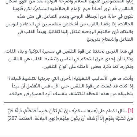
زيارة المعصومين عليهم السلام وأضرحة الأولياء تعد من أقوى أشكال
التلقين. قد نزور أحياناً حرم الإمام الرضا(عليه السلام)، لكن قلوبنا
تكون في حالة من الجفاف الروحي وعدم التفاعل. في مثل هذه
الحالات، إذا وقفنا بالقرب من أشخاص منغمسين في الدعاء والتوسل
والبكاء، فإن حالتهم الروحية تنتقل إلينا تلقائيًا، ويبدأ القلب في
التفاعل والانفتاح تدريجيًا.
في هذا الدرس تحدثنا عن قوة التلقين في مسيرة التزكية و بناء الذات،
وذكرنا أن إحدى طرق التحكم في النفس وتنشيط القلب هي التلقين
وتكراره. كما ذكرنا بعض الأمثلة على أنواع التلقين.
وأنت، ما هي الأساليب التلقينية الأخرى التي جربتها لتنشيط قلبك؟
إذا كنت قد غفلت عن قوة التلقين حتى الآن، فمن الأفضل أن تبدأ
بتطبيقه من هذه اللحظة لتكتشف بنفسك أثره العميق في حياتك.
[1]
. قال الامام علی(علیه‌السلام): «إِنْ لَمْ تَكُنْ حَلِيماً فَتَحَلَّمْ، فَإِنَّهُ قَلَّ
مَنْ تَشَبَّهَ بِقَوْمٍ إِلَّا أَوْشَكَ أَنْ يَكُونَ مِنْهُمْ»(نهج البلاغة، الحکمة 207)