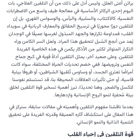
فراغًا روحيًا؟
براثن أعتى العلل. وليس أدل على ذلك من أن التلقين العلاجي، بات
اليوم إحدى الركائز الأساسية في معالجة طيف واسع من الاضطرابات
كيف تتشكل العلاقة بين الجسد والروح؟ وما القاعدة التي
النفسية، كالاكتئاب، والسلبية، واليأس، والوسواس القهري. بل إن
تحكمها؟
للتلقين دورًا محوريًا في ترسيخ الحقائق والمعارف الربانية في سويداء
القلب؛ فمداومة تكرارها والجهد المبذول لغرسها عميقًا في الوجدان
نضوج الطفل الغالي للروح
0/8
يُعد من أنجع السُبل لتحقيق هذا المراد. ولعل السر الكامن وراء
التكرار المتواتر لكثير من الأذكار يكمن في هذه الخاصية الفريدة
القضاء والقدر والاختيار
0/13
للتلقين. وعلى صعيد آخر، يمثل التلقين أداةً قوية في كبح جماح
النفس وترويضها. ففي خضم تحديات الحياة المختلفة، سواء كانت
الابتلاء والامتحان في مسيرة الحياة
0/26
أمراضًا تعتري الجسد، أو وساوس تُلقيها الشياطين، أو ظروفًا بيئية
قاسية، أو حتى تأثيرات العلاقات المحيطة بنا، قد تستسلم نفوسنا
الشيطان… العدوّ المبين
0/14
للكسل والضجر. وهنا تحديدًا، تبرز أهمية تسخير قوة التلقين لخلق
بيئة مُحفزة لنمو الروح الإنسانية وازدهارها.
الأمراض الخفية للروح
0/15
بعدما ناقشنا مفهوم التلقين وأهميته في مقالات سابقة، سنركز في
معرفة الجنة والنار
0/22
هذا المقال على استكشاف آثاره العميقة وقدرته الفريدة على تحقيق
التنمية الذاتية والنمو الإنساني.
النظرة الأبدية والاستعداد للآخرة
0/14
قوة التلقين في إحياء القلب