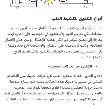
أنواع التلقين لتنشيط القلب
كما أننا بحاجة إلى تكرار مسألة معينة للأطفال مرارًا بطرق وأساليب
مختلفة، لكي نغرس القيم والمفاهيم في نفوسهم، فإن القلب أيضًا
بحاجة إلى تلقين متكرر عبر أذكار لفظية كالصلاة، أو من خلال الأعمال
الصالحة، وذلك لمساعدته على الانفتاح والاستجابة الروحية. وفيما
يلي، سنشير إلى بعض هذه الوسائل للتلقين والتي تغذي الروح
وتصقل القلب:
التلقين عبر الحركات الجسدية
إحدى الطرق الفعالة لتحفيز القلب هي حركات بدنية، مثل اللطم أو
المشي في مسيرات دينية. هذه الحركات تشبه دفع سيارة متوقفة
بسبب برودة الطقس، فعندما نقوم بدفعها بقوة، يبدأ المحرك
بالعمل. على سبيل المثال، أثناء مراسم العزاء، عندما نبدأ باللطم، نجد
أن دموعنا تنهمر دون وعي، مما يخلق رابطًا عاطفيًا عميقًا بين القلب