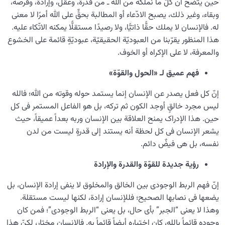
حين يتّضح أنّ كلّ ما نملكه من الله ـ من قدرة، وعقل، وإرادة، وفرصة،
وبقاء، وغير ذلك، يصبح الادّعاء أو المطالبة بحقٍّ على الله أمرًا لا معنى
له. فالإنسان لا يملك حقًّا ذاتيًّا، ولا رصيدًا مستقلًّا يمكنه الاتّكاء عليه.
هذا المنظور يقرّبنا من العبوديّة الحقيقيّة، عبوديّةٍ قائمة على الخشوع
والمعرفة، لا على الإكراه أو الخوف.
فهم عميق لـ «الحول والقوّة»
إنّ کل فعل یصدر عن الإنسان إنما یستمد حوله وقوته من الله؛ فالله
لیس مجرد خالقٍ أوجد الکون ثم ترکه، بل هو الفاعل المستمر فی کل
حین. هذا الإدراک یمنح العلاقة بین الإنسان وربه بعداً عمیقاً، حیث
یشعر الإنسان فی کل لحظة أنه یستند إلى قدرةٍ لیست من لدن
نفسه، بل هی فیضٌ دائم.
رؤية جديدة للقوّة والقدرة والإرادة
إنّ فهم الربط الوجودی بین الخالق والمخلوق لا ینفی إرادة الإنسان، بل
یضعها فی نصابها الصحیح؛ فللإنسان إرادة، لکنها لیست مستقلة.
وهذا لا یعنی “الجبر” بأی حال، بل یعنی “الربط الوجودی”؛ فمن کان
وجوده قائماً بالله، کان اختیاره أیضاً قائماً به. فالإنسان مختار، لکنّ هذا