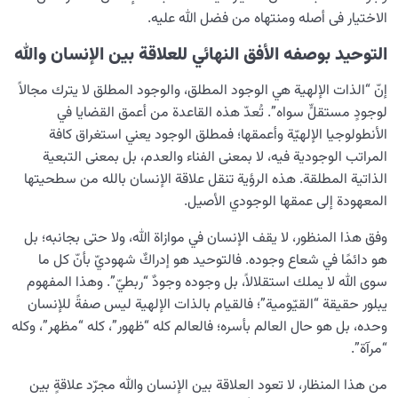
الاختیار فی أصله ومنتهاه من فضل الله علیه.
التوحيد بوصفه الأفق النهائي للعلاقة بين الإنسان والله
إنّ “الذات الإلهية هي الوجود المطلق، والوجود المطلق لا يترك مجالاً
لوجودٍ مستقلٍّ سواه”. تُعدّ هذه القاعدة من أعمق القضايا في
الأنطولوجيا الإلهيّة وأعمقها؛ فمطلق الوجود يعني استغراق كافة
المراتب الوجودية فيه، لا بمعنى الفناء والعدم، بل بمعنى التبعية
الذاتية المطلقة. هذه الرؤية تنقل علاقة الإنسان بالله من سطحيتها
المعهودة إلى عمقها الوجودي الأصيل.
وفق هذا المنظور، لا يقف الإنسان في موازاة الله، ولا حتى بجانبه؛ بل
هو دائمًا في شعاع وجوده. فالتوحيد هو إدراكٌ شهوديّ بأنّ كل ما
سوى الله لا يملك استقلالاً، بل وجوده وجودٌ “ربطيّ”. وهذا المفهوم
يبلور حقيقة “القيّومية”؛ فالقيام بالذات الإلهية ليس صفةً للإنسان
وحده، بل هو حال العالم بأسره؛ فالعالم كله “ظهور”، كله “مظهر”، وكله
“مرآة”.
من هذا المنظار، لا تعود العلاقة بين الإنسان والله مجرّد علاقةٍ بين