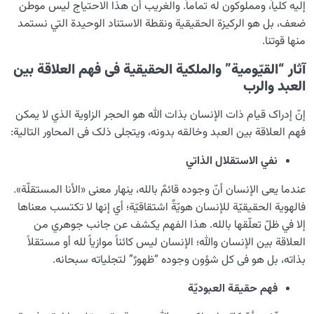
إليه كلياً، ومملوكون له تماماً. والغريب أن هذا الاحتياج ليس موطن
ضعف، بل هو الركيزة الحقيقية ونقطة الاستناد الوحيدة التي نستمد
منها قوتنا.
آثار “القیّومیة” والملکیة الحقیقیة فی فهم العلاقة بین
العبد والرب
إنّ إدراک قیام ذات الإنسان بذات الله هو الحجر الزاوية الذي لا یمکن
فهم العلاقة بین العبد وخالقه بدونه، ویتجلى ذلک فی المحاور التالیة:
نفي الاستقلال الذاتي
عندما یعی الإنسان أنّ وجوده قائمٌ بالله، ينهار معنى «الأنا المستقلّة».
فالهوية الحقيقيّة للإنسان هويّةٌ اشتقاقيّة؛ أي إنها لا تكتسب معناها
إلا في ظلّ تعلّقها بالله. هذا الفهم يكشف عن جانب جوهري من
العلاقة بين الإنسان والله؛ الإنسان لیس کائناً موازياً لله أو مستقلاً
بذاته، بل هو فی کل شؤون وجوده “ظهورٌ” لتجلیاته سبحانه.
فهم حقيقة العبوديّة