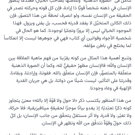
نتأمل فی “الصورة الذهنیة” وعلاقتها بصاحب الخیال؛ فعندما يتصوّر
الإنسان في ذهنه شخصاً قويًّا ذا إرادة، فإن كل قوته وحركته تصدر في
الإيمان بالغيب وتأثيره على حياتنا وعلاقاتنا وسلوكياتنا
الحقيقة من الإنسان نفسه، ولو انصرف لحظةً عن هذا التصوّر، فإن
ذلك الكائن المتخيَّل لا يفقد قدرته فحسب، بل يفنى ويزول. فهذا
الموجود الخيالي ليس إلا بروزًا وتجليًا لوجودنا. کما هو الحال في
شخصیة الأجواء وقوانین أي کتاب؛ فهي في جوهرها لیست إلا انعکاساً
لما یختلج في باطن مؤلفه.
وتنبع أهمية هذا المثال من كونه يقرّبنا من فهم ماهية العلاقة بين
الإنسان والله؛ فالإنسان مظهرٌ حقيقيٌّ لله، وكما أن الصورة الذهنية
متعلّقة بالمتصوِّر، فإن الإنسان متعلّق بالله. فقوتنا، وإرادتنا، وبقاءنا،
وقدرتنا على التأثير، ليست شيئًا من ذواتنا، بل هي جريان القدرة
الإلهية في وعاء وجودنا.
من هذا المنظور يكتسب ذكر «لا حولَ ولا قوّةَ إلا بالله» معنىً يتجاوز
كونه ذكرًا تعبّديًا؛ إذ يغدو بيانًا موجزًا لحقيقةٍ ميتافيزيقية: فلا حركة،
ولا تغيّر، ولا قدرة، ولا أثر مستقلّ يتحقّق من جانب الإنسان؛ بل كلّ
ذلك حولٌ وقوّةٌ تتدفّق من الله وتظهر في الإنسان.