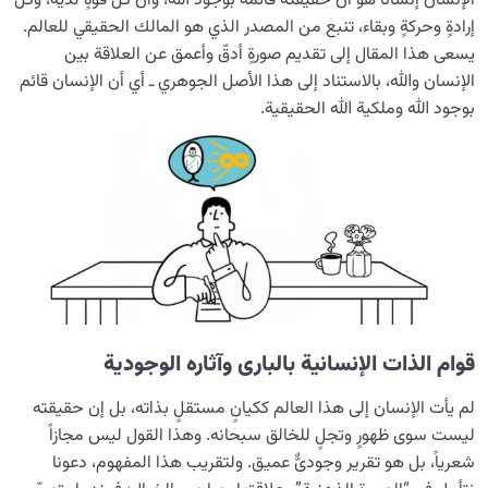
الإنسان إنسانًا هو أن حقيقته قائمة بوجود الله، وأن كل قوةٍ لديه، وكل
إرادةٍ وحركةٍ وبقاء، تنبع من المصدر الذي هو المالك الحقيقي للعالم.
لماذا لا يصل الكثيرون إلى درك حضور الله رغم أنه ظاهر؟
يسعى هذا المقال إلى تقديم صورةٍ أدقّ وأعمق عن العلاقة بين
الإنسان والله، بالاستناد إلى هذا الأصل الجوهري ـ أي أن الإنسان قائم
طبيعة علاقة الإنسان بالملائكة و حقيقة وجودهم
بوجود الله وملكية الله الحقيقية.
حقيقة العلاقة بين الإنسان والله، وسبب اهمية هذه العلاقة
في حياة البشر
نظرة مغايرة إلى قانون القصور الذاتي ودور الملائكة في حيوية
العالم
دور الملائكة في العالَم: البنية الخفية لإدارة الكون ومكانة
الإنسان فيها
سرّ خَلْقِ الملائكة؛ ضرورة فهم الفرق بين الإنسان والملائكة
قوام الذات الإنسانیة بالباری وآثاره الوجودیة
لمعرفة الذات
من الحماية إلى الهداية: مدى عون الملائكة في حياة الإنسان
لم یأت الإنسان إلی هذا العالم ککیانٍ مستقلٍ بذاته، بل إن حقیقته
لیست سوى ظهورٍ وتجلٍ للخالق سبحانه. وهذا القول لیس مجازاً
استكشاف العالم غير المحسوس؛ بنية الغيب وماهية الوجود
شعریاً، بل هو تقرير وجودیٌّ عمیق. ولتقریب هذا المفهوم، دعونا
الجنّي في نظام الخلق