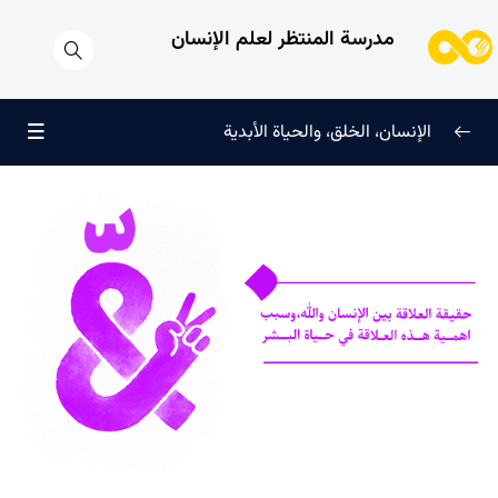
مدرسة المنتظر لعلم الإنسان
الإنسان، الخلق، والحياة الأبدية
الإنسان وتجليات الوجود
0/6
علامات النضج في طريق الحق
0/5
لماذا خُلقنا؟
0/4
سرّ الفرح والسكينة الدائمة
0/13
العائلة السماوية للإنسان
0/13
هندسة النفس وتهذيب الروح
0/11