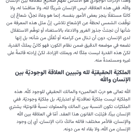
وهذا الإدراك الوجودي هو الأساس لفهمٍ صحيحٍ للعلاقة بين الإنسان
والله. ففي هذه العلاقة، ليس الإنسان شريكًا لله، ولا منافسًا له، ولا
كائنًا مستقلًا ينجز بعض الأمور بنفسه. إنما هو وعاءُ تجلٍّ؛ شعاعٌ إن
توقّفت الشمس لحظةً عن الإشعاع تلاشى. إنَّ مثل هذه المعرفة من
شأنها أن تجتثّ جذورَ الغرور والادعاء بالاستغناء أو توهُّم الاستقلال
لدى الإنسان، دون أن تـنال من کرامته أو تُقلّل من شأنه؛ بل إنها
تضعه في موضعه الدقیق ضمن نظام الکون: فهو کائنٌ يملكُ القدرة،
لکنّ هذه القدرة لیست مِلکًا له، ویملك الإرادة، لکنّ إرادته قائمةٌ على
غیره ومستمدةٌ منه.
الملكيّة الحقيقيّة لله وتبيين العلاقة الوجوديّة بين
الإنسان والله
الله تعالى هو «ربّ العالمين» والمالك الحقيقي للوجود كلّه. هذه
المِلكيّة ليست مِلكيّةً تعاقديّة أو اعتباريّة، بل مِلكيّة وجوديّة. ففي
المِلكيّات تكون النسبة بين المالك والمملوك نسبةً قانونيّة؛ يشتري
الإنسان بيتًا، فيُثبّت القانون هذا العقد. أمّا في العلاقة بين الله
والإنسان، فالأمر مختلف: فالله مالكُ ذاتِ الإنسان، أي إن وجود
الإنسان من الله، ولا بقاء له من دونه.