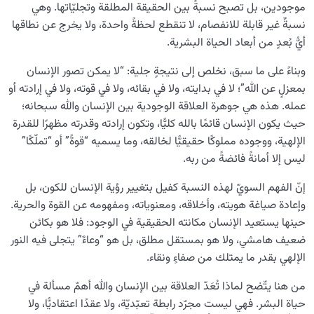
موجودين، بل تصبح نسبةً بين الحقيقة المطلقة وتجليّاتها. وهي
نسبةٌ غير قابلة للانفصام، لا تنقطع لحظةً واحدة، ولا يخرج عن نطاقها
أيُّ بُعدٍ من أبعاد الحياة البشرية.
وبناءً على ما سبق، نخلص إلى نتيجةٍ جلية: “لا يمكن تصور الإنسان
بمعزلٍ عن الله”؛ لا في بدايته، ولا في بقائه، ولا في قوته، ولا في إرادته أو
عمله. هذه هي جوهرة العلاقة الوجودية بين الإنسان والله سبحانه؛
حيث يكون الإنسان قائمًا بالله كليًّا، وتكون إرادته وقدرته مظهرًا للقدرة
الإلهية، ووجوده مملوكًا حقيقيًّا لخالقه، وما يسميه “قوةً” أو “تملّكًا”
ليس إلا أمانةً فائضةً من ربه.
إنّ الفهم السويّ لهذه النسبة كفيل بتغيير رؤية الإنسان للكون، بل
وإعادة صياغة هويته، وأخلاقه، ومعنوياته، ومفهومه عن القوة والحرية.
حينها يستعيد الإنسان مكانته الحقيقية في الوجود: فلا هو بكائن
ضعيف هامشي، ولا هو بمستقل مطلق، بل هو “وعاءٌ” يتجلى فيه النور
الإلهي بقدر ما يمتلك من صفاءٍ ونقاء.
من هنا يتّضح لماذا تُعَدّ العلاقة بين الإنسان والله أهمّ مسألة في
حياة البشر. فهي ليست مجرّد رابطة تعبّديّة، ولا عقدًا اعتقاديًّا، ولا