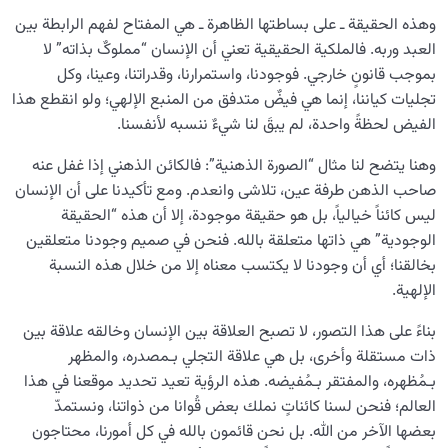
وهذه الحقيقة ـ على بساطتها الظاهرة ـ هي المفتاح لفهم الرابطة بين
العبد وربه. فالملكية الحقيقية تعني أن الإنسان “مملوکٌ بذاته” لا
بموجب قانونٍ خارجي. فوجودنا، واستمرارنا، وقدراتنا، وعينا، وكل
تجليات كياننا، إنما هي فيضٌ متدفق من المنبع الإلهي؛ ولو انقطع هذا
الفيض لحظةً واحدة، لم يبقَ لنا شيءٌ ننسبه لأنفسنا.
وهنا يتضح لنا مثال “الصورة الذهنية”: فالكائن الذهني إذا غفل عنه
صاحب الذهن طرفة عين، تلاشى وانعدم. ومع تأكيدنا على أن الإنسان
ليس كائناً خيالياً، بل هو حقيقة موجودة، إلا أن هذه “الحقيقة
الوجودية” هي ذاتها متعلقة بالله. فنحن في صميم وجودنا متعلقين
بخالقنا؛ أي أن وجودنا لا يكتسب معناه إلا من خلال هذه النسبة
الإلهية.
بناءً على هذا التصور، لا تصبح العلاقة بين الإنسان وخالقه علاقة بين
ذات مستقلة وأخرى، بل هي علاقة التجلي بـمصدره، والمظهر
بـمُظهره، والمفتقر بـمُفيضه. هذه الرؤية تعيد تحديد موقعنا في هذا
العالم؛ فنحن لسنا كائناتٍ نملك بعض قُوانا من ذواتنا، ونستمدّ
بعضها الآخر من الله. بل نحن قائمون بالله في كل أمورنا، محتاجون