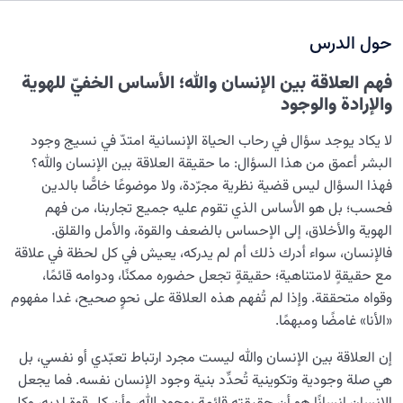
نضوج الطفل الغالي للروح
0/8
حول الدرس
القضاء والقدر والاختيار
0/13
فهم العلاقة بين الإنسان والله؛ الأساس الخفيّ للهوية
الابتلاء والامتحان في مسيرة الحياة
0/26
والإرادة والوجود
الشيطان… العدوّ المبين
0/14
لا يكاد يوجد سؤال في رحاب الحياة الإنسانية امتدّ في نسيج وجود
البشر أعمق من هذا السؤال: ما حقيقة العلاقة بين الإنسان والله؟
الأمراض الخفية للروح
0/15
فهذا السؤال ليس قضیة نظرية مجرّدة، ولا موضوعًا خاصًّا بالدين
فحسب؛ بل هو الأساس الذي تقوم عليه جميع تجاربنا، من فهم
معرفة الجنة والنار
0/22
الهوية والأخلاق، إلى الإحساس بالضعف والقوة، والأمل والقلق.
فالإنسان، سواء أدرك ذلك أم لم يدركه، يعيش في كل لحظة في علاقة
النظرة الأبدية والاستعداد للآخرة
0/14
مع حقيقةٍ لامتناهية؛ حقيقةٍ تجعل حضوره ممكنًا، ودوامه قائمًا،
وقواه متحققة. وإذا لم تُفهم هذه العلاقة على نحوٍ صحيح، غدا مفهوم
من الخيال إلى سلامة القلب
0/31
«الأنا» غامضًا ومبهمًا.
الإنسان محور الخلق
0/9
إن العلاقة بين الإنسان والله ليست مجرد ارتباط تعبّدي أو نفسي، بل
هي صلة وجودية وتكوينية تُحدِّد بنية وجود الإنسان نفسه. فما يجعل
رؤية عالم الغيب
0/9