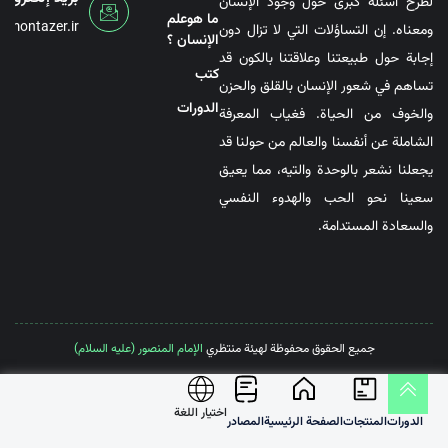
لطرح أسئلة كبرى حول وجود الإنسان
ما هوعلم
@montazer.ir
ومعناه. إن التساؤلات التي لا تزال دون
الإنسان ؟
إجابة حول طبيعتنا وعلاقتنا بالكون قد
کتب
تساهم في شعور الإنسان بالقلق والحزن
الدورات
والخوف من الحياة. فغياب المعرفة
الشاملة عن أنفسنا والعالم من حولنا قد
يجعلنا نشعر بالوحدة والتيه، مما يعيق
سعينا نحو الحب والهدوء النفسي
والسعادة المستدامة.
جميع الحقوق محفوظة لهيئة منتظري
الإمام المنصور (عليه السلام)
اختیار اللغة
الدورات
المنتجات
الصفحة الرئيسية
المصادر