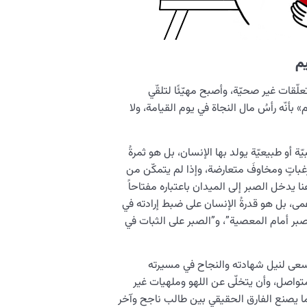
يم
ّقات غير صحيّة، وأصبح مهيّئًا لتلقّي
 بأنّه رأسُ مال النجاة في يوم القيامة، ولا
ّة أو طبيعيّة يولد بها الإنسان، بل هو ثمرةُ
 ورغباتٍ ومخاوفَ متعارضة، وإذا لم يتمكّن من
هنا يدخل الصبر إلى الميدان باعتباره مفتاحاً
عمى، بل هو قدرةُ الإنسان على ضبط إرادته في
صبر أمام المعصية”، و”الصبر على الثبات في
يسعى لنيل شهادته والنجاح في مسيرته
تواصل، وأن يتخلّى عن اللهو وملهيات غير
ما يصنع الفارق الحقيقي بين طالب ناجح وآخر