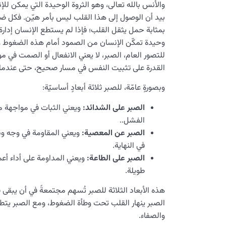
والأنس بالله تعالى، وهو الثروة الوحيدة التي يمكن للإ
بيد أن الوصول إلى هذا القلب ليس بأمر هيّن. فكل 
بمثابة حمل يثقل القلب؛ فإذا لم يستطع الإنسان إدارة 
وحيدة تمكّن الإنسان من الصمود أمام هذه الضغوط وح
للتصور العام، الصبر، لا يعني الانفعال أو الصمت في مو
القدرة على تثبيت النفس في مسار صحيح، حتى عندما تك
وبصورةٍ عامّة، للصبر ثلاثة أبعادٍ أساسيّة:
الصبر على الشدائد:
ويعني الثبات في مواجهة مص
الفشل..
الصبر عن المعصية:
ويعني المقاومة في وجه و
في النهاية.
الصبر على الطاعة
:
ويعني المداومة على أداء أع
طويلة.
هذه الأبعاد الثلاثة للصبر تُسهم مجتمعةً في أن يبقى ق
الصبر ينهار القلب تحت وطأة الضغوط، ومع الصبر يتطهّ
والصفاء.