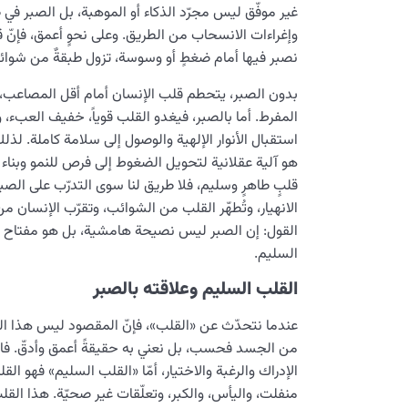
غير موفّق ليس مجرّد الذكاء أو الموهبة، بل الصبر في 
وإغراءات الانسحاب من الطريق. وعلى نحوٍ أعمق، فإنّ 
نصبر فيها أمام ضغطٍ أو وسوسة، تزول طبقةٌ من شوائب
بدون الصبر، يتحطم قلب الإنسان أمام أقل المصاعب، 
المفرط. أما بالصبر، فيغدو القلب قوياً، خفيف العبء، و
استقبال الأنوار الإلهية والوصول إلى سلامة كاملة. ل
هو آلية عقلانية لتحويل الضغوط إلى فرص للنمو وبناء 
قلبٍ طاهرٍ وسليم، فلا طريق لنا سوى التدرّب على الصبر.
الانهيار، وتُطهّر القلب من الشوائب، وتقرّب الإنسان من 
القول: إن الصبر ليس نصيحة هامشية، بل هو مفتاح ر
السليم.
القلب السليم وعلاقته بالصبر
عندما نتحدّث عن «القلب»، فإنّ المقصود ليس هذا ال
من الجسد فحسب، بل نعني به حقيقةً أعمق وأدقّ. فال
الإدراك والرغبة والاختيار، أمّا «القلب السليم» فهو 
منفلت، واليأس، والكبر، وتعلّقات غير صحيّة. هذا القل