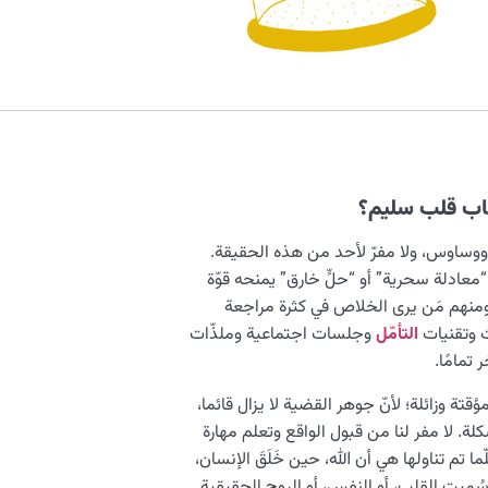
ساب قلب سليم؟
 ووساوس، ولا مفرّ لأحد من هذه الحقيقة.
معادلة سحرية” أو “حلٍّ خارق” يمنحه قوّة
، ومنهم مَن يرى الخلاص في كثرة مراجعة
 وتقنيات
التأمّل
وجلسات اجتماعية وملذّات
تمامًا.
تة وزائلة؛ لأنّ جوهر القضية لا يزال قائما،
ة. لا مفر لنا من قبول الواقع وتعلم مهارة
 تم تناولها هي أن الله، حين خَلَقَ الإنسان،
سُميت القلب، أو النفس، أو الروح الحقيقية.