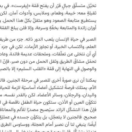
تخيَّل متسلّقَ جبالٍ قرّر أن يفتح قمّة «إيفرست». في 
ثقيلةٍ معه: خيمة، وطعام، وملابس، وأدوات أمان. لكن كلّ
يستطيع متابعة الصعود وهو مثقلٌ بكلّ هذا الحمل. وعند
أوزان زائدة والمتابعة بخفّةٍ وسرعة، وإلا فلن يبلغ القمّة أ
الصبر في حياة الإنسان يلعب الدور ذاته. جزء من طري
العلم، واكتساب الخبرة، أو تجاوز الأزمات. لكن في جز
أي أن نتخلى عن تعلّقات، وملحقات عديمة فائدة، وعاد
تحمّل مشاقّ الطريق وثقل الحمل من دون صبر، فإنّ الإ
والوصول في النهاية إلى قمّة «القلب السليم» إلا بالصبر
يمكننا أن نرى صورةً أخرى للصبر في مرحلة الجنين. ف
الأم، يمتلك فرصةً لتشكيل أعضاء أساسيّة لازمة للحياة 
واليدان، والرجلان، وسائر الأعضاء. لكن بالقدر نفسه، من ا
تتكوَّن العين أو الأذن، ستكون حياة الطفل ناقصة في ال
فإنّ هذا التشكّل الزائد سيُصبح مصدرًا للألم والمعاناة
صحيح. فالجنين لا يتعجّل، بل يتكوَّن جسده في عمليّةٍ
أيضًا: ينبغي لنا أن نصبر أمام العجلة، ووساوس الطرق 