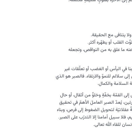
ّ إلى الآخرة بقلوبٍ سليمةٍ مكتملة.
لا يتنافى مع الحقيقة.
وِّث القلب أو يطهّره أكثر.
 عنه ما علق به من النواقص، وتجعله
ا في اليأس أو الغضب أو تعلّقات غير
لى سلالم للنموّ والارتقاء. فالصبر هو الذي
ة السلامة والكمال.
ى القمّة بخفّةٍ وخلوٍّ من أثقال، أو حال
ين، يُعدّ الصبر العاملَ الأهمّ في تحقيق
ٌ عقلانيّة لتحويل الضغوط إلى فرص، وبناء
، فلا سبيل أمامنا إلا التدرّب على الصبر.
ان للقاء الله تعالى.