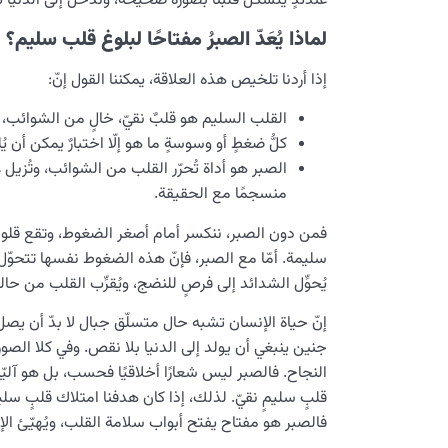
عندئذٍ يتشكَّل قلبنا بصورة صحيحة، وندخل إلى الدنيا ثم
لماذا يُعَدّ الصبرُ مفتاحًا لبلوغ قلب سليم؟
إذا أردنا تلخيص هذه العلاقة، يمكننا القول إنّ:
القلب السليم هو قلبٌ نقيّ، خالٍ من الشوائب، و
كلُّ ضغطٍ أو وسوسةٍ ما هو إلّا اختبارٌ يمكن أن يُل
الصبر هو أداة تُحرّر القلب من الشوائب، وتُزيل
منسجمًا مع الحقيقة.
فمن دون الصبر، ننكسر أمام أصغر الضغوط، وتقع قلوبن
سليمة. أمّا مع الصبر، فإنّ هذه الضغوط نفسها تتحوّل إ
يُحوِّل الشدائد إلى فرصٍ للنضج، ويُقرِّب القلب من حال
إنّ حياة الإنسان تشبه حال متسلّق جبال لا بدّ أن يصل إل
جنين ينبغي أن يولد إلى الدنيا بلا نقص. وفي كلا الصورت
النجاح. فالصبر ليس شعارًا أخلاقيًا فحسب، بل هو آليّة
قلبٍ سليمٍ نقيّ. لذلك، إذا كان هدفنا امتلاك قلبٍ سليم
فالصبر هو مفتاح يفتح أبواب سلامة القلب، ويُهيّئ الإنس