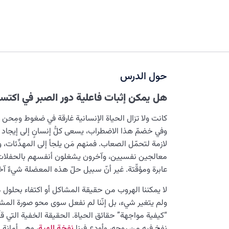
حول الدرس
هل يمكن إثبات فاعلية دور الصبر في اكت
كانت ولا تزال الحياة الإنسانية غارقة في ضغوط ومِحن
وفي خضمّ هذا الاضطراب، يسعى كلُّ إنسانٍ إلى إيجاد “
لازمة لتحمّل الصعاب. فمنهم مَن يلجأ إلى المهدِّئات
معالجين نفسيين، وآخرون يشغلون أنفسهم بالحفلات
عابرة ومؤقّتة. غير أنّ سبيل حلّ هذه المعضلة شيءٌ آخر 
لا يمكننا الهروب من حقيقة المشاكل أو اكتفاء بحلول مؤق
ولم يتغير شيء، بل إنّنا لم نفعل سوى محو صورة المشكل
“كيفية مواجهة” حقائق الحياة. الحقيقة الخفية التي قلّما
نفخ فيه من روحه، وأودع فينا
نفخة إلهية
، وهي أمانة 