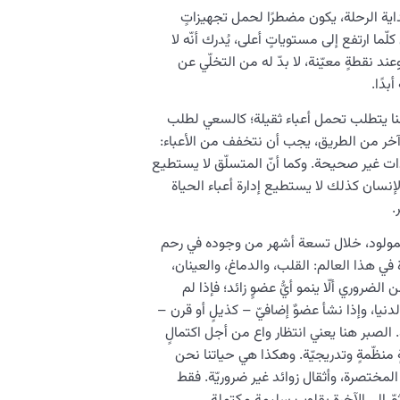
بداية الرحلة، يكون مضطرًا لحمل تجهيزاتٍ
ما ارتفع إلى مستوياتٍ أعلى، يُدرك أنّه لا
 نقطةٍ معيّنة، لا بدّ له من التخلّي عن
بدًا.
قنا يتطلب تحمل أعباء ثقيلة؛ كالسعي لطلب
ء آخر من الطريق، يجب أن نتخفف من الأعباء:
ات غير صحيحة. وكما أنّ المتسلّق لا يستطيع
نسان كذلك لا يستطيع إدارة أعباء الحياة
.
المولود، خلال تسعة أشهر من وجوده في رحم
في هذا العالم: القلب، والدماغ، والعينان،
لضروري ألّا ينمو أيُّ عضوٍ زائد؛ فإذا لم
دنيا، وإذا نشأ عضوٌ إضافيّ – كذيلٍ أو قرن –
. الصبر هنا يعني انتظار واع من أجل اكتمالٍ
 منظّمةٍ وتدريجيّة. وهكذا هي حياتنا نحن
المختصرة، وأثقال زوائد غير ضروريّة. فقط