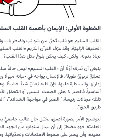
الخطوة الأولى: الإيمان بأهمية القلب السل
القلب السليم هو قلب تَحرَّر من شوائب واضطرابات وتعل
الحقيقة الإلهيّة. وقد عرّف القرآن الكريم «القلب السليم»
نجاةَ بدونه. ولكن، كيف يمكن بلوغُ مثل هذا القلب؟
ينبغي أن نُدرك أوّلًا أنّ «القلب السليم» ليس حالةً سلبي
عمليّةٍ تربويّةٍ طويلة. فالإنسان يواجه في حياته ميولًا
إدارتها والسيطرة عليها، فإنّ قلبه يَعتلّ شيئًا فشيئًا. و
أساسياً. فالصبر لا يعني الصمت السلبي أو التحمّل الأ
ثلاثة مجالات رئيسة:” الصبر في مواجهة الشدائد”، “ال
طريق الحق”.
لتوضيح الأمر بصورة أعمق، تخيَّل حال طالبٍ جامعيٍّ 
العلميّة. فهو مضطرّ إلى أن يبذل سنواتٍ من الجهد الم
مفيدة، وأن يصبر على ضغوط الامتحانات وتحدّياتها. و