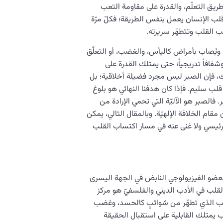
طريق التعلّم، والقدرة على مقاومة التعب
قلب الإنسان يعمل بنفس الطريقة؛ فكلّ مرّة
 القلب وتتطهّر سريرته.
ويُصاب بأمراض كاليأس، والغضب، أو التعلّق
شفافاً تدريجياً؛ حتى يمتلك القدرة على
ذلك، فإن الصبر ليس مجرد فضيلة أخلاقية؛ بل
قلب سليم. فإذا كان هدفنا النهائي هو بلوغ
 فالصبر هو الآليّة التي تحمي الإرادة من
مقام الخلافة الإلهيّة. وبالمقال التالي، يمكن
ئيسي ولا غنى عنه في مسار اكتساب القلب
عضو الفيزيولوجي النابض في الجهة اليسرى
قلب في الأدب الديني والفلسفيّ هو مركز
القلب الذي تطهّر من شوائبٍ كالحسد، وغضب
ب يمتلك القابلية على استقبال الحقيقة