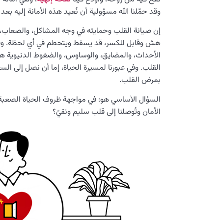
وقد حمّلنا الله مسؤولية أن نُعيد هذه الأمانة إليه بعد ا
إن صيانة القلب وحمايته في وجه المشاكل، والصعاب، 
هش وقابل للكسر، قد يسقط ويتحطم في أي لحظة. وقد ي
الأحداث، والمضايق، والوساوس، والضغوط الدنيوية ه
القلب. وفي عبورنا لمسيرة الحياة، إما أن نصل إلى الس
بمرض القلب.
السؤال الأساسي هو: في مواجهة ظروف الحياة الصعبة، ما 
الأمان وتُوصلنا إلى قلب سليم ونقيّ؟