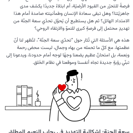
هل يمكن وصف الجنة؟ ولماذا ضُرب الأمثال بأنهار العسل
فرصةً للتحرّر من القيود الأرضيّة، أم ابتلاءً جديدًا يكشف مدى
والخمر؟
جاهزيّتنا؟ وهل تبقى سعادة الإنسان وطمأنينته صامدة أمام هذا
الامتداد الهائل؟ ثم هل يستطيع أن يُحوّل تحدّي سعة الجنّة من
قِدَم الجنّة بين العقل والإيمان؛ هل وُجدت الجنّة قبل الدنيا؟
تهديدٍ محتمل إلى فرصةٍ كبرى للنموّ والارتقاء الروحي؟
کم عدد أبواب الجنة، ولمن یفتح کل باب؟
هذه هي الأسئلة التي تُثار حول “تحدّي سعة الجنّة”، لتُظهر لنا أنّ
عظمتها، مع كلّ ما تحمله من بهاء وجمال، ليست محض رحمة
سعة الجنّة: فُرصةٌ أم تهديد؟ كيف يمكن أن يتحوّل دخول الجنّة
ونِعمة، بل امتحانٌ عظيم يضعنا وجهًا لوجه أمام حدودنا، ويدعونا إلى
إلى تهديد للإنسان؟
تبنّي رؤيةٍ جديدة تجاه أنفسنا وموقعنا في نظام الخَلق.
الجنّة مظهر اللانهائية: ما العلاقة بين الجنّة والرغبة في
اللانهائية عند الإنسان؟
لماذا تُعدّ معرفة صفات الجنة أمرًا مهمًّا للسالك في طريق
الكمال الإنساني؟
هل استقرّ شوق الجنّة في قلبك؟ ولماذا لهذا الشوق كلّ هذه
الأهمية؟
ما العلاقة بين القلب السليم والجنة؟ ولماذا سلامة القلب هي
سعة الجنة: إشكالية التهديد في رحاب النعيم المطلق
مفتاح دخول الجنة؟