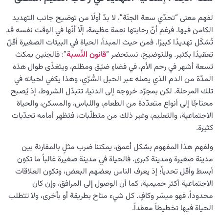
تخيّل الجنّة؛ كيف يمكن لتمرين بسيط أن يغيّر حياتنا؟
لفهم معنى “تحدّي سعة الجنّة”، لا بدّ أولًا من توضيح جانب التهديد
الكامن فيها. فرغم أنّ رحابتها نعمة عظيمة، إلّا أنّها في الوقت نفسه قد
علامات الفسق: دراسة وتحليل سبع مظاهر وطرق التحرر
تُشكّل تهديدًا كبيرًا. فمن حيث المبدأ، الحياة في البيئات الصغيرة أقلّ
والنجاة منها
تعقيدًا بكثير. وللتوضيح، نستحضر “
قانون النِّسبة
”: فالجنين يمكث
تسعة أشهر في رحم الأم، في فضاءٍ ضيّق ومظلم، ويتغذّى طوال هذه
التظاهر بالتدين أم التديّن الأصيل؟ تحليل التباين بين الجوهر
المدّة من الدم الذي يصله عبر الحبل السُّرّي، وهذا يكفي لحياته في
والمظهر في سلوك ديني.
تلك المرحلة. لكن بمجرّد خروجه إلى الدنيا، تتبدّل الشروط، إذ يُصبح
أين جهنم وما هو سبب الوقوع في جهنم كمستشفى للآخرة؟
محتاجًا إلى أنواع متعدّدة من الطعام، واللباس، والمسكن، والحياة
الاجتماعية، والتعليم، وغير ذلك من متطلّبات، فتظهر أمامه تحدّيات
ما هي جهنم وكيف يؤدي عدم توافقنا مع الجنة إلى خلق
كثيرة.
جهنم؟
ولفهم هذا المفهوم بشكل أعمق، يمكننا ضرب مثلٍ بالمقارنة بين
أصالة الجنة ودورها في فهم طبيعة الجحيم ومكانتها
مدينة صغيرة ومدينة كبرى. فالحياة في مدينة صغيرة غالباً ما تكون
أبسط وأقل تحدياً؛ إذ يعرف الناس بعضهم البعض، وتكون العلاقات
كل نفس بما كسبت رهينة؛ كيف تصنع الأعمال الجنة والنار؟
الاجتماعية أكثر حميمية، كما أن الوصول إلى المرافق، وإن كان
مفهوم الأسر في جحيم النفس؛ تشخيصه وتخطيه
محدوداً، فهو ميسّر وكافٍ. كل شيء متاح بطريقة أو بأخرى، ولا تتطلب
الحياة فيها تخطيطاً معقداً.
ما هي أنواع جهنم ولماذا يفيدنا الاطلاع على مراتبها المختلفة؟