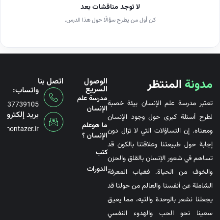
لا توجد مناقشات بعد
كن أول من يطرح سؤالًا حول هذا الدرس.
مدونة
المنتظر
الوصول
اتصل بنا
السريع
واتساب:
مدرسة علم
تعتبر مدرسة علم الإنسان بيئة خصبة
6737739105
الإنسان
بريد إلكتروني
لطرح أسئلة كبرى حول وجود الإنسان
ما هوعلم
@montazer.ir
ومعناه. إن التساؤلات التي لا تزال دون
الإنسان ؟
إجابة حول طبيعتنا وعلاقتنا بالكون قد
کتب
تساهم في شعور الإنسان بالقلق والحزن
الدورات
والخوف من الحياة. فغياب المعرفة
الشاملة عن أنفسنا والعالم من حولنا قد
يجعلنا نشعر بالوحدة والتيه، مما يعيق
سعينا نحو الحب والهدوء النفسي