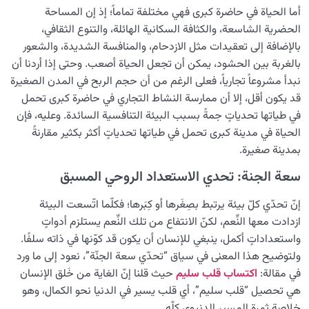
أما الحياة في حاضرة كبرى فهي مختلفة تماماً؛ إذ إن المساحة
الجنة والنار في متناول اليد: كيف تُشكّل خياراتنا اليومية
الحضرية الشاسعة، والكثافة السكانية الهائلة، والتنوع الثقافي،
سعادتنا الأبدية أو المعاناة فيها؟
بالإضافة إلى تعقيدات مثل الازدحام، والمنافسة الشديدة، والشعور
بالغربة بين الحشود، يمكن أن تجعل الحياة أصعب. وحتى إذا أردنا أن
الجنّة والنار في حياتنا اليومية؛ كلُّ اختيارٍ خطوةٌ نحو مصير
نبدأ مشروعاً تجارياً، فعلى الرغم من أن حجم الربح في المدن الصغيرة
أبدي
قد يكون أقل، إلا أن ممارسة النشاط التجاري في حاضرة كبرى تحمل
في طياتها تحدياتٍ جمةً بسبب البيئة التنافسية السائدة. وعليه، فإن
النظرة الأبدية والاستعداد للآخرة
0/14
الحياة في مدينة كبرى تحمل في طياتها تحدياتٍ أكثر بكثير مقارنةً
من الخيال إلى سلامة القلب
بمدينة صغيرة.
0/31
سعة الجنة: تحدي الاستعداد الروحي المسبق
الإنسان محور الخلق
0/9
إنّ تحدّي كلّ بيئة يرتبط بصِغَرها أو كِبَرها؛ فكلّما اتّسعت البيئة
رؤية عالم الغيب
0/9
ازدادت معها النِّعم، لكنّ الانتفاع من تلك النِّعم يستلزم أدواتٍ
واستعداداتٍ أكمل، ينبغي للإنسان أن يكون قد كوّنها في ذاته سلفًا.
ولتوضيح هذا المعنى في سياق “تحدّي سعة الجنّة”، نعود إلى ما ورد
في مقالة:
اكتساب قلب سليم
حيث قلنا إنّ الغاية من خَلق الإنسان
هي تحصيل “قلب سليم”، أي قلب يسير في الدنيا نحو الكمال، وهو
خلاصة ثمرة المسير الدنيوي كلّه.