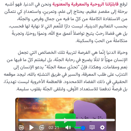
لرفع
قابليّاتنا الروحية والمعرفية والمعنوية
ونحن في الدنيا. فهو أشبه
برحلة إلى مقصدٍ عظيم، يحتاج إلى علمٍ، وتمرينٍ، واستعدادٍ كي نتمكّن
من الاستفادة الكاملة من كلّ ما فيه من جمال وفرص. والجنّة،
بحسب التعاليم الدينية، ليست دارًا للنِّعم التي لا نهاية لها فحسب،
بل هي فضاءٌ رحبٌ يتيح تواصلاً أعمق مع الله، ونموًا روحيًا، وتجربةً
متكاملةً من الحبّ والسكينة.
وحياة الدنيا إنّما هي الفرصة لتربية تلك الخصائص التي تجعل
الإنسان مهيّأً لا لئلّا يضيع في رحابة الجنّة، بل ليغتنم كلّ ما فيها من
نِعم ومقامات. وهكذا، فإنّ “تحدّي سعة الجنّة” يدعو الإنسان إلى
التدرّب على طلب المعرفة، والسير في طريق التشبّه بالله، ليجد موقعه
الحقيقي في ذلك الفضاء اللامحدود. فالعظمة الأخروية ليست تهديدًا،
بل فرصةٌ تدفعنا للاستعداد الأوفى، ولنلقى الجنّة بقلوب سليمة.