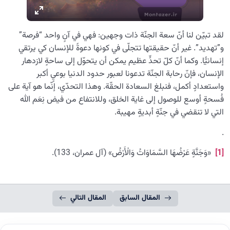
لقد تبيّن لنا أنّ سعة الجنّة ذات وجهين: فهي في آنٍ واحد “فرصة”
و”تهديد”. غير أنّ حقيقتها تتجلّى في كونها دعوةً للإنسان كي يرتقي
إنسانيًّا. وكما أنّ كلّ تحدٍّ عظيم يمكن أن يتحوّل إلى ساحةٍ لازدهار
الإنسان، فإنّ رحابة الجنّة تدعونا لعبور حدود الدنيا بوعيٍ أكبر
واستعدادٍ أكمل، فنبلغ السعادة الحقّة. وهذا التحدّي، إنّما هو آية على
فُسحةٍ أوسع للوصول إلى غاية الخلق، وللانتفاع من فيض نِعَم الله
التي لا تنقضي في جنّةٍ أبديةٍ مهيبة.
.
[1]
«وَجَنَّةٍ عَرْضُهَا السَّمَاوَاتُ وَالْأَرْضُ» (آل عمران، 133).
المقال السابق
المقال التالي