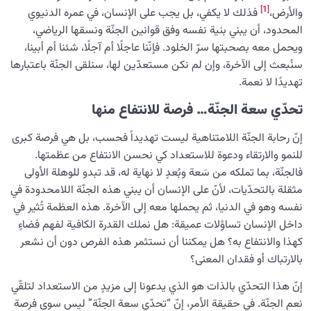
[1]
والأرض،
فذلك لا يكفي، بل يجب على الإنسان، في عمره الدنيوي
المحدود، أن يبني بنية نفسه وفق قوانين الجنّة ونسقها الرياضي،
ويحمل معه بصحبتها سرّ الخلود. فإنّنا عاجلًا أم آجلًا، شئنا أم أبينا،
سنُبعث إلى الآخرة، وإن لم نكن مستعدّين لها، سنلقى الجنّة باعتبارها
تهديدًا لا نعمة.
تحدّي سعة الجنّة… فرصة للانتفاع منها
إنّ رحابة الجنّة اللامتناهية ليست تهديداً فحسب، بل هي فرصة كبرى
للنمو والارتقاء ودعوة للاستعداد كي نحسن الانتفاع من عظمتها.
فالجنّة، بما تملكه من سَعة وبُعدٍ لا نهاية له، قد تبدو للوهلة الأولى
مثقلة بالتحدّيات، لأنّ على الإنسان أن يبني هذه الجنّة اللامحدودة في
نفسه وهو في الدنيا، ثم يحملها معه إلى الآخرة. هذه العظمة تُثير في
داخل الإنسان تساؤلات عميقة: هل نملك القدرة الكافية لفهم فضاءٍ
كهذا والانتفاع به؟ هل يمكننا أن نستثمر هذه الفرص دون أن نشعر
بالارتباك أو فقدان المعنى؟
إنّ هذا التحدّي بالذات هو الذي يدعونا إلى مزيدٍ من الاستعداد لتلقّي
نعم الجنّة. في حقيقة الأمر، إنّ “تحدّي سعة الجنّة” ليس سوى فرصة