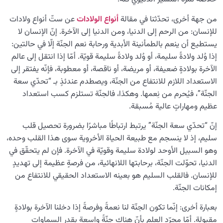
من جهة أخرى، تحدّثنا في مقالة
أنواع الولادات
عن ستّ أنواع ولادات
للإنسان: من الرحم إلى الدنيا، ومن الدنيا إلى الآخرة. إنّ الإنسان لا
يستطيع أن ينعم بالطمأنينة الأبدية ورحابة نعم الجنّة إلّا في حالتين:
إذا وُلد ولادةً سليمة، أو وُلد ولادةً سليمة قويّة. أمّا إذا انتقل إلى عالم
الآخرة بولادةٍ ضعيفة، أو مريضة، أو ناقصة، أو معطوبة، فإنّه يفتقر إلى
الاستعداد اللازم للانتفاع من الجنّة، ويصطدم عندئذٍ بـ “تحدّي سعة
الجنّة”، فيُحرم من نِعمها. وهكذا، فالجنّة تستلزم كسب استعداد
عظيم ومهاراتٍ عالية مُسبقة.
إنّ “تحدّي سعة الجنّة” يرتبط ارتباطًا مباشرًا بضرورة تحصيل قلب
سليم، إذ لا ينسجم مع طبيعة الحياة الأخروية سوى هذا القلب وحده،
وهو السبيل الأوحد لولادة سليمة وقويّة في الآخرة. فإن لم يتحقّق في
الدنيا، تحوّلت الجنّة، برحابتها اللانهائية، من فرصةٍ عظيمة إلى تهديدٍ
للإنسان. فالقلب السليم هو بعينه الاستعداد الحقيقي للانتفاع من
إمكانات الجنّة.
بعبارة أخرى: إنّما تكون الجنّة لنا نعمةً وفرصةً إذا دخلنا الآخرة بولادةٍ
مقبولة. أمّا مجرّد العلم بأنّ هناك جنّةً واسعة بقدر السماوات