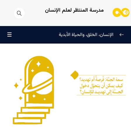
مدرسة المنتظر لعلم الإنسان
الإنسان، الخلق، والحياة الأبدية
الإنسان وتجليات الوجود
0/6
علامات النضج في طريق الحق
0/5
لماذا خُلقنا؟
0/4
سرّ الفرح والسكينة الدائمة
0/13
العائلة السماوية للإنسان
0/13
هندسة النفس وتهذيب الروح
0/11