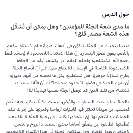
نضوج الطفل الغالي للروح
0/8
حول الدرس
القضاء والقدر والاختيار
0/13
ما مدى سَعة الجنّة للمؤمنين؟ وهل يمكن أن تُشكّل
الابتلاء والامتحان في مسيرة الحياة
0/26
هذه السّعة مصدر قلق؟
الشيطان… العدوّ المبين
0/14
عندما نتحدث عن الجنّة، تتكوَّن في أذهاننا صورةُ عالمٍ لا متناهٍ، مفعمٍ
بالنِّعم، يفوق تصوّر الإنسان. إنّ هذا الامتداد اللامحدود لا يُجسّد فقط
الأمراض الخفية للروح
0/15
رحمةَ الله اللامتناهية ولطفَه الدائم، بل يكشف أيضًا عن الطاقة
اللامحدودة الكامنة في الإنسان للانتفاع منها. غير أنّ اتّساع الجنّة
معرفة الجنة والنار
0/22
يطرح تساؤلًا جوهريًا: هل نستطيع، بكل ما نحمله من قيود دنيويّة،
أن نفهم الحياة في فضاءٍ بلا حدود ونحياها؟ أم أنّ قلّة استعدادنا
أين هو القرار المكين؟ وما سرّ العثور على هذا الملاذ الآمن في
للانتفاع من تلك الديار قد تجعل الجنّة نفسها تهديدًا لنا؟
حياتنا؟
فالجنّة، بما وسعت السماوات والأرض، ليست مكانًا تنتظرنا فيه النِّعم
نظرة على مكافأة المؤمنين: هل الجنة هي المكافأة النهائية؟
فحسب، بل ميدانًا تُختبَر فيه قابليّات أرواحنا وقدرتها على إدراك تلك
الجمالات والتنعّم بها. إنّ التحدّي الكامن في رحابة الجنّة لا يقف عند
الجنة هي ظهور النفس الإنسانية: هل ندخل مكانًا سوى ما
عَظَمتها الظاهرة، بل يتعلّق أساسًا بمدى استعداد الروح والنفس
صنعناه؟
لاحتضان هذا الفضاء. فهل ستكون الحياة في هذا الاتساع اللامحدود