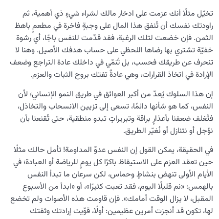
التكيف القلبي مع البرزخ وتأثيره على المصير الأخروي
تخيّل مثلًا أنك عزمت على ادخار مالك لشراء شيءٍ ذي أهمية، ثم
هل تُهدد تعلقات نفسية سلامة الروح والقلب؟
راودتك نفسك أن تُنفق هذا المال على وجبةٍ فاخرة في مطعمٍ باهظ
الثمن. فإن خضعت لتلك الرغبة، فقد قدّمت للنفس باجًا، أي رشوة
الشوق إلى الموت: سببه وهل هو رغبة إيجابية أم مؤشر
خفيّة تشتري بها رضاها اللحظي على حساب هدفك الأصيل. وهنا لا
للاكتئاب؟
تنحرف عن طريقك فحسب، بل تُنمّي في داخلك عادة التراجع وضعف
ما هي علامات قلب سليم؟ وما خصائص تكشف لنا صحة
الإرادة في اتخاذ القرارات، وهي عادةٌ تفتك بروح الثبات والعزم.
النفس لدى الإنسان؟
إن هذا السلوك يُعدّ من أكبر العوائق في طريق النمو الإنساني؛ لأن
هل يُفضي تحليل جذور السلوك الإنساني وتصحيحها إلى
النفس، كما هو شأنها دائمًا، تسعى إلى تزيين الانسحاب والتخاذل،
تحقيق سلامة القلب؟
فتُغلف ضعفنا بأعذارٍ براقة وتبريراتٍ تبدو منطقية، حتى تُقنعنا بأن
نؤجل أو نتنازل أو نُغيّر الطريق.
ماهية الصراط الحقيقية: هل الصراط حقيقة قاطعة أم مجرد
استعارة دينية؟
في الحقيقة، يمكن القول إن النفس عدوّ المداومة! تأمل حالك مثلًا
حين تعقد العزم على الاستيقاظ باكرًا كل يومٍ للرياضة أو العبادة؛ في
ما هو مسار العبور على الصراط؟ وهل يمكن اختصار رحلة
الأيام الأولى تنهض بنشاطٍ وحماس، لكن سرعان ما تبدأ النفس
العبور؟
بالهمس: «نم قليلًا اليوم، فقد تعبت كثيرًا»، أو «ابدأ من الأسبوع
الرضا عن الله: مؤشر لسلامة القلب أم مجرد استجابة للظروف؟
المقبل، لا يزال الوقت أمامك». فإن قاومت هذه الأصوات ولم تخضع
لها، تكون قد أنجزت أمرين عظيمين: أولًا، قوّيت إرادتك وثقتك
ما هي أعظم أمانة الله في حياتنا، وما دور حفظها في شفاء