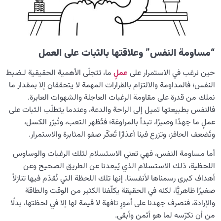
مقارنة نتائج المثابرة في الخير والشر: لماذا يدوم الخير ويزول
الشر؟
أهل البيت (عليهم السلام) محور الخير والبركة في المعارف
“مساومة النفس” وعلاقتها بالثبات على العمل
الإسلامية
حين نرغب في الاستمرار على
عملٍ
ما، تتجلّى الأهمية الحقيقية لـضبط
هل العمل الصالح مقبول دائماً؟ بحث في المعيار الأساسي
النفس؛ فالمداومة والالتزام بالقرارات المهمة لا يتحققان إلا بمقدار ما
لقبول الأعمال
نملك من قدرة على مقاومة الرغبات العاجلة والشهوات العابرة.
منشأ التفكير الإيجابي الإسلامي وكيف يؤدي إلى إصلاح أسلوب
فالنفس بطبيعتها تميل إلى الراحة والدعة، وعندما يتطلّب الثبات على
الحياة
عملٍ ما جهدًا وصبرًا، تبدأ بالمراوغة؛ فتُظهر التعب، وتُبرّر الكسل،
وتُضعف الحافز، وتزرع فينا أعذارًا تُعكّر صفو المثابرة والاستمرار.
دور الصبر في اكتساب قلب سليم: لماذا يُعدّ الصبر مفتاح
سلامة القلب؟
أما مساومة النفس، فهي تعني الاستسلام لتلك الرغبات والوساوس
اللحظية، ذلك الاستسلام الذي يُبعدنا عن الطريق الصحيح وعن
أنواع الصبر ودورها المحوري في تحديد مسار الحياة
أهداف كبرى رسمناها لأنفسنا. إنها تلك اللحظة التي نُقدّم فيها تنازلاً
هل ترتبط سلامة قلب الإنسان بقدرته على ضبط الخيال؟ وما
صغيرًا ظاهريًّا، لكنه في الحقيقة يكلّفنا الكثير من الوقت والطاقة
سرّ هذه الضرورة؟
والإرادة، فنصرف جهدنا على أمورٍ تافهة لا قيمة لها إلا في لحظتها، بدلًا
من أن نكرّسه لما هو أثمن وأبقى.