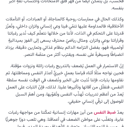
فحسب، بل يتمكّن أيضًا من قهر قلق الامتحانات واكتساب ثقةٍ أكبر
بنفسه.
وكذلك الحال في ممارسات روحية كالمناجاة، أو العبادات، أو التأملات
الأخلاقية؛ فالمداومة عليها تنمّي فينا وعي إنساني واتزان داخلي، وتُعزّز
قدرتنا على التحكم في الذات، لأننا من خلالها نتعلّم كيف نُدير رغباتنا
وقراراتنا بوعيٍ واتزان. ومثال رياضيّ محترف يسعى إلى الفوز بميداليةٍ
أولمبية؛ فهو، بفضل التزامه الدائم بنظام غذائي وتمارين دقيقة، يزداد
انضباطًا وسيطرةً على نفسه، ويقترب أكثر من منصّة النصر.
إنّ الاستمرار في العمل يُضعف بالتدريج رغبات زائلة ونزوات مؤقتة.
فحين نواجه مثلًا أثناء قيامنا بعملٍ خيريٍّ أعذار النفس ومماطلتها، ثم
نقاومها بثبات، فإننا نُثبت على الخير ونُضعف في الوقت نفسه سلطة
النفس، فنقلّل من آفاتها وتأثيرها علينا. لذلك، فإنّ الثبات على العمل
يُعدّ من أعظم تدريبات تُهذّب النفس وتُقوّيها، ومن أهمّ السبل
للوصول إلى ترقّي إنساني حقيقي.
يعدّ
ضبط النفس
من أبرز مهارات إنسانية تمكّننا من مواجهة رغبات
عابرة، وتغلّب على مواطن الضعف في أعماقنا. وهي تلعب دورًا جوهريًّا
في مسيرة النمو الإنساني وتحقيق الأهداف بعيدة المدى. فبها