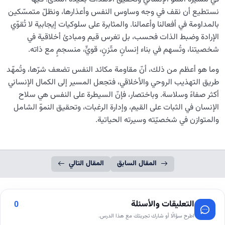
نستطيع أن نقف في وجه وساوس النفس وأعذارها، ونظلّ متمسّكين
بالمداومة في أفعالنا وأعمالنا. والمثابرة على سلوكيات إيجابية لا تُقوّي
الإرادة وضبط الذات فحسب، بل تغرس قيم ومبادئ أخلاقية في
شخصيتنا، وتُسهم في بناء إنسانٍ متّزنٍ، قويٍّ، منسجمٍ مع ذاته.
وما هو أعظم من ذلك، أنّ مقاومة مكائد النفس تضعف شرّها، وتُمهّد
طريق التهذيب الروحي والأخلاقي، فتجعل المسير إلى الكمال الإنساني
أكثر صفاءً وسلاسة. وباختصار، فإنّ السيطرة على النفس هي سلاح
الإنسان في الثبات على القيم، وإدارة الرغبات، وتحقيق النموّ الشامل
والمتوازن في شخصيّته وسيرته الحياتية.
المقال السابق
المقال التالي
التعليقات والأسئلة
0
اطرح سؤالًا أو شارك تجربتك مع هذا الدرس.