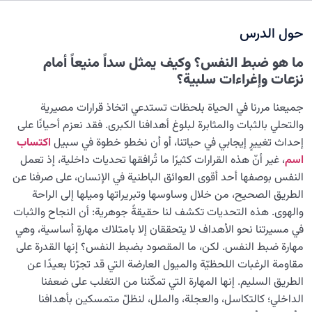
نضوج الطفل الغالي للروح
0/8
حول الدرس
القضاء والقدر والاختيار
0/13
ما هو ضبط النفس؟ وكيف يمثل سداً منيعاً أمام
الابتلاء والامتحان في مسيرة الحياة
0/26
نزعات وإغراءات سلبية؟
الشيطان… العدوّ المبين
0/14
جميعنا مررنا في الحياة بلحظات تستدعي اتخاذ قرارات مصيرية
والتحلي بالثبات والمثابرة لبلوغ أهدافنا الكبرى. فقد نعزم أحيانًا على
الأمراض الخفية للروح
0/15
إحداث تغييرٍ إيجابي في حياتنا، أو أن نخطو خطوة في سبيل
اكتساب
اسم
، غير أنّ هذه القرارات كثيرًا ما تُرافقها تحديات داخلية، إذ تعمل
معرفة الجنة والنار
0/22
النفس بوصفها أحد أقوى العوائق الباطنية في الإنسان، على صرفنا عن
الطريق الصحيح، من خلال وساوسها وتبريراتها وميلها إلى الراحة
النظرة الأبدية والاستعداد للآخرة
0/14
والهوى. هذه التحديات تكشف لنا حقيقةً جوهرية: أن النجاح والثبات
في مسيرتنا نحو الأهداف لا يتحققان إلا بامتلاك مهارةٍ أساسية، وهي
من الخيال إلى سلامة القلب
0/31
مهارة ضبط النفس. لكن، ما المقصود بضبط النفس؟ إنها القدرة على
مقاومة الرغبات اللحظيّة والميول العارضة التي قد تجرّنا بعيدًا عن
ثمرة العمل المقبول وعلاقتها بهدف وجودنا
الطريق السليم. إنها المهارة التي تمكّننا من التغلب على ضعفنا
الداخلي؛ كالتكاسل، والعجلة، والملل، لنظلّ متمسكين بأهدافنا
شروط قبول الأعمال: دراسة الأركان الثلاثة الأساسية لقبول