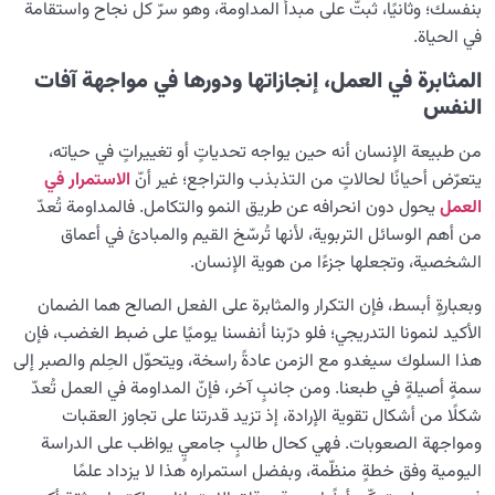
بنفسك؛ وثانيًا، ثبتّ على مبدأ المداومة، وهو سرّ كل نجاح واستقامة
قلوبنا؟
في الحياة.
ثلاثة أذكارٍ رئيسة لسکینة القلب وسلامته: ما هي أهم الأذكار
المثابرة في العمل، إنجازاتها ودورها في مواجهة آفات
لسلامة القلب؟
النفس
ما مفتاح إدارة أسلوب الحياة؟ وكيف نصنع من المحبّة سبيلاً
من طبيعة الإنسان أنه حين يواجه تحدياتٍ أو تغييراتٍ في حياته،
إلى السعادة
يتعرّض أحيانًا لحالاتٍ من التذبذب والتراجع؛ غير أنّ
الاستمرار في
العمل
يحول دون انحرافه عن طريق النمو والتكامل. فالمداومة تُعدّ
أصل الحبّ في الإنسان وهل نحن نحبُّ الأشخاص أم صفاتهم؟
من أهم الوسائل التربوية، لأنها تُرسّخ القيم والمبادئ في أعماق
ما هي طريقة علاج أمراض روحية؟ وهل يوجد علاج نهائي لها؟
الشخصية، وتجعلها جزءًا من هوية الإنسان.
هل يمكن علاج مشكلات نفسية في وقتٍ قصير؟
وبعبارةٍ أبسط، فإن التكرار والمثابرة على الفعل الصالح هما الضمان
الأكيد لنمونا التدريجي؛ فلو درّبنا أنفسنا يوميًا على ضبط الغضب، فإن
الإنسان محور الخلق
هذا السلوك سيغدو مع الزمن عادةً راسخة، ويتحوّل الحِلم والصبر إلى
0/9
سمةٍ أصيلةٍ في طبعنا. ومن جانبٍ آخر، فإنّ المداومة في العمل تُعدّ
رؤية عالم الغيب
0/9
شكلًا من أشكال تقوية الإرادة، إذ تزيد قدرتنا على تجاوز العقبات
ومواجهة الصعوبات. فهي كحال طالبٍ جامعيٍ يواظب على الدراسة
اليومية وفق خطةٍ منظّمة، وبفضل استمراره هذا لا يزداد علمًا