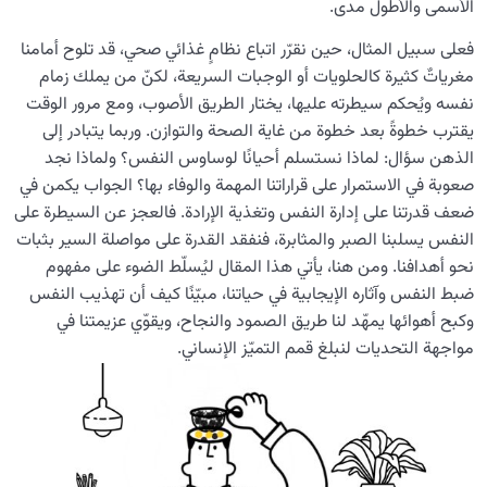
العمل
الأسمى والأطول مدى.
فعلى سبيل المثال، حين نقرّر اتباع نظامٍ غذائي صحي، قد تلوح أمامنا
كيف يمكن للعمل المقبول أن يُحوِّلنا إلى نُسخةٍ أفضل من
أنفسنا؟
مغرياتٌ كثيرة كالحلويات أو الوجبات السريعة، لكنّ من يملك زمام
نفسه ويُحكم سيطرته عليها، يختار الطريق الأصوب، ومع مرور الوقت
هل بلوغ مقام النبوة قاصر على أفراد بعينهم أم متاح للجميع؟
يقترب خطوةً بعد خطوة من غاية الصحة والتوازن. وربما يتبادر إلى
الذهن سؤال: لماذا نستسلم أحيانًا لوساوس النفس؟ ولماذا نجد
ما هو التحوّل الذاتي وما العلاقة بينه وبين سلامة القلب؟
صعوبة في الاستمرار على قراراتنا المهمة والوفاء بها؟ الجواب يكمن في
كيفية تحقيق الأهداف السامية وبناء حياة هادفة وذات معنى
ضعف قدرتنا على إدارة النفس وتغذية الإرادة. فالعجز عن السيطرة على
عبر الجدية والتخطيط
النفس يسلبنا الصبر والمثابرة، فنفقد القدرة على مواصلة السير بثبات
نحو أهدافنا. ومن هنا، يأتي هذا المقال ليُسلّط الضوء على مفهوم
الخيال والنيّة: آلياتان مؤثرتان في تسهيل أو إعاقة مسار الحياة
ضبط النفس وآثاره الإيجابية في حياتنا، مبيّنًا كيف أن تهذيب النفس
وتحقيق الأهداف
وكبح أهوائها يمهّد لنا طريق الصمود والنجاح، ويقوّي عزيمتنا في
مواجهة التحديات لنبلغ قمم التميّز الإنساني.
ضبط النفس: ماهيته ودوره في كبح الأفكار السلبية
دراسة في الفرق بين الخير والشر، ومطلقية موقعهما أو نسبيته
ما هي أهم معايير التمييز بين الخير والشر في القرارات
اليومية؟