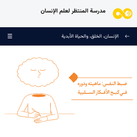
مدرسة المنتظر لعلم الإنسان
الإنسان، الخلق، والحياة الأبدية
الإنسان وتجليات الوجود
0/6
علامات النضج في طريق الحق
0/5
لماذا خُلقنا؟
0/4
سرّ الفرح والسكينة الدائمة
0/13
العائلة السماوية للإنسان
0/13
هندسة النفس وتهذيب الروح
0/11