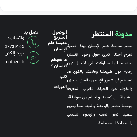
مدونة
المنتظر
الوصول
اتصل بنا
السريع
واتساب:
مدرسة علم
تعتبر مدرسة علم الإنسان بيئة خصبة
6737739105
الإنسان
بريد إلكتروني
لطرح أسئلة كبرى حول وجود الإنسان
ما هوعلم
@montazer.ir
ومعناه. إن التساؤلات التي لا تزال دون
الإنسان ؟
إجابة حول طبيعتنا وعلاقتنا بالكون قد
کتب
تساهم في شعور الإنسان بالقلق والحزن
الدورات
والخوف من الحياة. فغياب المعرفة
الشاملة عن أنفسنا والعالم من حولنا قد
يجعلنا نشعر بالوحدة والتيه، مما يعيق
سعينا نحو الحب والهدوء النفسي
والسعادة المستدامة.