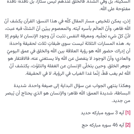
السكينة، بل وفي الشدّة. فالخلق عندهم ليس ستارًا، بل نافذة؛ نافذة
مفتوحة على الله.
إذن، يمكن تلخيص مسار المقال كلّه في هذا النسق: القرآن يكشف أنّ
الله ظاهر، وأنّ العالَم بأسره آيته. والمعصوم يبيّن أنّ الشكّ فيه عبث،
لأنّ كلّ شيء تجلّيه. ومعرفة النفس تثبت أنّ وجود الإنسان لا يقوم إلا
به. هذه المسارات الثلاثة ليست سوى طبقاتٍ ثلاث لحقيقة واحدة:
أن إدراك حضور الله هو رؤية العلاقة بين الله والخلق في عمق اليوميّ
والعادي؛ وأنّ الوجود لا ينفصل عن الله ولا يستغني عنه، فالافتقار هو
جوهر الخلق. وحين يتخلّى الإنسان عن الغفلة والتلوّث، يكتشف أنّ
الله لم يغب قطّ، إنّما غدا الغياب في الرؤية، لا في الحقيقة.
وهكذا ينتهي الجواب عن سؤال البداية إلى صيغة واحدة، شديدة
البساطة، شديدة العمق: الله ظاهر؛ والإنسان هو الذي يحتاج أن يُبصر
من جديد.
[1]
آیه 3 سوره مبارکه حدید
[2]
آیه 46 سوره مبارکه حج