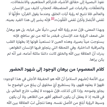
نفوذ البصيرة إلى حقائق الأشياء، فتتراكم المفاهيم، والانشغالات،
والتعلّقات، والرغبات غير المنضبطة، كحجابٍ كثيف بين الإنسان
والعالَم، فلا تتيح له رؤية آيات الخلق. وعندما يقول القرآن: «فَإِنَّهَا لَا
[2]
تَعْمَى الْأَبْصَارُ وَلَٰكِنْ تَعْمَى الْقُلُوبُ»،
فإنّه يشير إلى هذا القيد بعينه.
وبهذا المعنى، فإنّ عدم رؤية الله ليس دليلًا على غيابه، بل هو برهانٌ
على ضعف الرؤية عند الإنسان. فبقدر ما لله من نورٍ ساطع، فإنه
يستوجبُ عيناً بصيرة، وهذه العين لا تستعيدُ قوتها إلا بطهارة القلب
والمراقبة الداخلية. وفي اللحظة التي يتجاوز فيها الإنسان الظواهر،
يدرك أنّ العلاقة بين الله والخلق كانت دائمًا ماثلة أمامه، غير أنّه لم
يكن يراها.
كلام المعصوم؛ من برهان الوجود إلى شهود الحضور
يرى الأئمة (عليهم السلام) أنّ الله هو الحقيقة الأجلى في هذا الوجود؛
ظهورٌ لا يعلوه ظهور، ولا يستطيع أيّ مخلوق أن يبلغ من الوضوح ما
يجاوز وضوحه. وإذا كان كذلك، فإنّ شهوده لا يُطلب خارج العالَم، بل
في قلبه؛ إذ لا يعقل أن يكون المظهر أظهر من الظاهر، ولا أن يكون
وسيط الرؤية أبلغ من الأصل نفسه. وهنا تتجلّى لبّ العلاقة بين الله