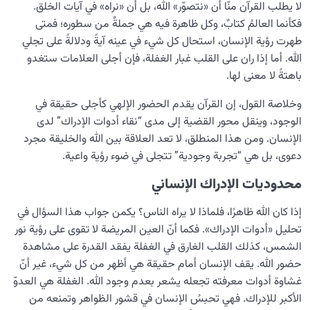
لا يطلب القرآن منّا أن «نتصوّر» الله، بل أن «نراه» في آيات الخلق.
فكأنما العالمُ كتابٌ، وكل ظاهرة فيه هي جملةٌ من سطوره؛ فمتى
طهرت رؤية الإنسان، استحال كل شيء في عينه آيةً ودلالةً على تجلي
الله. أما إذا ران على القلب غبار الغفلة، فإن أجلى العلامات ستغدو
باهتةً لا معنى لها.
وخلاصة القول، إن القرآن يقدم الحضور الإلهي كأجلى حقيقة في
الوجود، وينقل محور القضية إلى مدى “نقاء أدوات الإدراك” لدى
الإنسان. ومن هذا المنطلق، لا تعد العلاقة بين الله والخليقة مجرد
دعوى، بل هي “تجربة وجودية” تتجلى في ضوء رؤية واعية.
محدوديات الإدراك الإنساني
إذا كان الله ظاهرًا، فلماذا لا يراه الناس؟ يكمن جواب هذا السؤال في
تحليل «أدوات الإدراك». فكما أنّ العين المريضة لا تقوى على رؤية نور
الشمس، كذلك القلب الغارق في الغفلة يفقد القدرة على مشاهدة
حضور الله. يقف الإنسان أمام حقيقة هي أظهر من كل شيء، غير أنّ
غشاوة أدوات معرفته تجعله يشعر بعدم وجود الله. الغفلة هي العدوّ
الأكبر للإدراك. فهي تحبسُ الإنسان في قشور الظواهر وتمنعه من