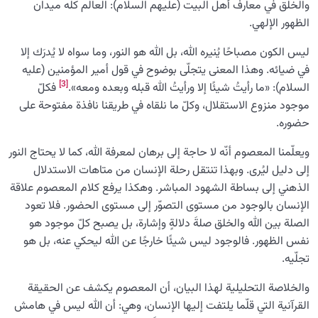
والخلق في معارف أهل البيت (عليهم السلام): العالَم كلّه ميدان
الظهور الإلهي.
ليس الكون مصباحًا يُنيره الله، بل الله هو النور، وما سواه لا يُدرَك إلا
في ضيائه. وهذا المعنى يتجلّى بوضوح في قول أمير المؤمنين (عليه
[3]
السلام): «ما رأيتُ شيئًا إلا ورأيتُ الله قبله وبعده ومعه».
فكلّ
موجود منزوع الاستقلال، وكلّ ما نلقاه في طريقنا نافذة مفتوحة على
حضوره.
ويعلّمنا المعصوم أنّه لا حاجة إلى برهان لمعرفة الله، كما لا يحتاج النور
إلى دليل ليُرى. وبهذا تنتقل رحلة الإنسان من متاهات الاستدلال
الذهني إلى بساطة الشهود المباشر. وهكذا يرفع كلام المعصوم علاقة
الإنسان بالوجود من مستوى التصوّر إلى مستوى الحضور. فلا تعود
الصلة بين الله والخلق صلةَ دلالةٍ وإشارة، بل يصبح كلّ موجود هو
نفس الظهور. فالوجود ليس شيئًا خارجًا عن الله ليحكي عنه، بل هو
تجلّيه.
والخلاصة التحليلية لهذا البيان، أن المعصوم يكشف عن الحقيقة
القرآنیة التي قلّما يلتفت إليها الإنسان، وهي: أن الله ليس في هامش