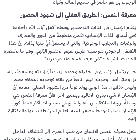
الوجود، بل هو حاضرٌ في صميم العالَم وكيانه.
معرفة النفس؛ الطريق العقلي إلى شهود الحضور
يُقدَّم الإنسان في التراث التوحيدي بوصفه أكمل آيات الله وأجلاها؛
ففي أعماق الذات الإنسانية تكمن منظومةٌ من القوى والمعارف
والرغبات والتجارب الوجودية، والتي لا يستقلُّ أيٌّ منها بذاته. إنَّ هذا
الافتقار الوجودي هو بعينه طريق لفهم الحضور الإلهي، وهو ما يختصره
الحديث الشريف: “مَن عرف نفسه فقد عرف ربه”.
حين يتأمل الإنسان في حقيقة وجوده، يُدرك أنَّ إرادته وعلمه وقدرته،
بل وحتى أصل وجوده، ليس نابعاً من ذاته؛ فوجوده «عطاءٌ» محض
وليس «ذاتياً». هذا الوعي يولد نوعاً من الشهود العقلي، مفاده أنَّ
الإنسان لا شيء بدون الخالق. وبتعبير آخر، فإنَّ معرفة النفس هي
وسيلةٌ لرؤية العلاقة بين الله والخلق في مستويات أكثر عمقاً؛ كون
الإنسان يمثل نموذجاً مصغراً لبنية العالم المرتبطة ببارئها والمفتقرة
إليه.
تنقل معرفة النفس الإنسان من طلب الخارج إلى اكتشاف الداخل.
فيدرك أنّ الله ليس بعيدًا، بل ساريًا في عروق وجوده. فكلّ لحظة حياة،