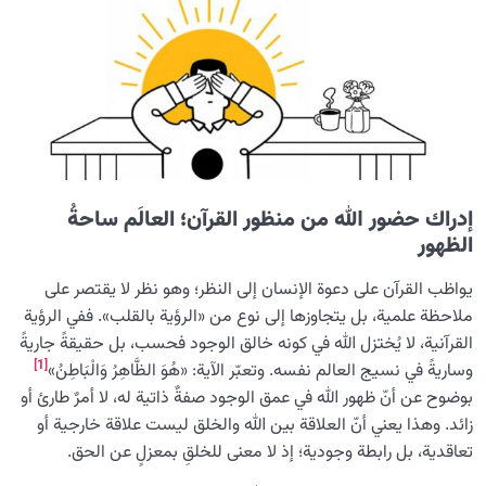
الإيمان بالغيب وتأثيره على حياتنا وعلاقاتنا وسلوكياتنا
إدراك حضور الله من منظور القرآن؛ العالَم ساحةُ
الظهور
يواظب القرآن على دعوة الإنسان إلى النظر؛ وهو نظر لا يقتصر على
ملاحظة علمية، بل يتجاوزها إلى نوع من «الرؤية بالقلب». ففي الرؤية
القرآنية، لا يُختزل الله في كونه خالق الوجود فحسب، بل حقيقةً جاريةً
[1]
وساريةً في نسيج العالم نفسه. وتعبّر الآية: «هُوَ الظَّاهِرُ وَالْبَاطِنُ»
بوضوح عن أنّ ظهور الله في عمق الوجود صفةٌ ذاتية له، لا أمرٌ طارئ أو
زائد. وهذا يعني أنّ العلاقة بين الله والخلق ليست علاقة خارجية أو
تعاقدية، بل رابطة وجودية؛ إذ لا معنى للخلقِ بمعزلٍ عن الحق.