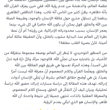
يقف الإنسان منذ بدء الخلق بين دهشتين عظيمتين: الدهشة من
عظمة العالم، والدهشة من عدم رؤية الله. ففي حين يعرّف القرآن الله
لماذا لا يصل الكثيرون إلى درك حضور الله رغم أنه ظاهر؟
بأنّه «ظاهر»، يظنّ كثير من الناس أنّه غائب. وهذا التناقض الظاهري
يدفعنا إلى تساؤل جذري حول علاقة الإنسان بالوجود، وطبيعة الصلة
طبيعة علاقة الإنسان بالملائكة و حقيقة وجودهم
بين الله والخلق. فهل يمكن أن يكون الله حاضرًا في كل شيء، بينما
حقيقة العلاقة بين الإنسان والله، وسبب اهمية هذه العلاقة
يعجز الإنسان، بسبب محدودياته الإدراكية، عن رؤيته؟ أم أنّ نمط
في حياة البشر
نظرنا إلى العالم منذ البداية مشوب بالخلل، وأنّ الحقيقة ماثلة أمام
أعيننا، لكنّ بصيرة القلب مغلقة؟
نظرة مغايرة إلى قانون القصور الذاتي ودور الملائكة في حيوية
العالم
من المنظور التوحيدي، لا يُنظر إلى العالم بوصفه مجموعة متفرّقة من
الأشياء، بل باعتباره ميدان تجلّي الله. فالوجود مرآة، وكلّ ذرّة فيه تدلّ
دور الملائكة في العالَم: البنية الخفية لإدارة الكون ومكانة
على المبدأ، وهذه المرآة نفسها هي طريق فهم العلاقة بين الله
الإنسان فيها
والخلق. ويعلّمنا القرآن وكلام المعصوم أنّ معرفة الله ليست أمرًا
سرّ خَلْقِ الملائكة؛ ضرورة فهم الفرق بين الإنسان والملائكة
بعيدًا، بل هي أوضح حقائق العالم، بشرط أن يُنقّي الإنسان أدوات
لمعرفة الذات
إدراكه. تهدف هذه المقالة إلى دراسة مسارات إدراك حضور الله دراسةً
تحليلية، وبيان كيف أنّ التفكّر في الخلق، وسماع كلام المعصوم،
من الحماية إلى الهداية: مدى عون الملائكة في حياة الإنسان
والمعرفة العقلية بالذات، تنتهي جميعًا إلى نتيجة واحدة: أن الله
ظاهر، والإنسان هو الذي ابتُلي بعدم الرؤية.
استكشاف العالم غير المحسوس؛ بنية الغيب وماهية الوجود
الجنّي في نظام الخلق