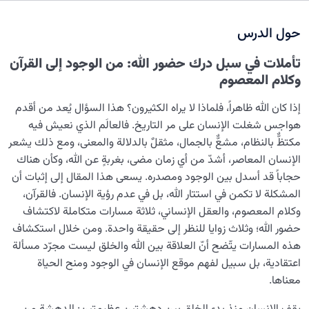
نضوج الطفل الغالي للروح
0/8
حول الدرس
القضاء والقدر والاختيار
0/13
تأملات في سبل درك حضور الله: من الوجود إلى القرآن
الابتلاء والامتحان في مسيرة الحياة
0/26
وكلام المعصوم
الشيطان… العدوّ المبين
0/14
إذا كان الله ظاهراً، فلماذا لا يراه الكثيرون؟ هذا السؤال يُعد من أقدم
هواجس شغلت الإنسان على مر التاريخ. فالعالَم الذي نعيش فيه
الأمراض الخفية للروح
0/15
مكتظٌّ بالنظام، مشعٌّ بالجمال، مثقلٌ بالدلالة والمعنى، ومع ذلك يشعر
الإنسان المعاصر، أشدّ من أي زمان مضى، بغربةٍ عن الله، وكأن هناك
معرفة الجنة والنار
0/22
حجاباً قد أسدل بين الوجود ومصدره. يسعى هذا المقال إلى إثبات أن
المشكلة لا تكمن في استتار الله، بل في عدم رؤية الإنسان. فالقرآن،
النظرة الأبدية والاستعداد للآخرة
0/14
وكلام المعصوم، والعقل الإنساني، ثلاثة مسارات متكاملة لاكتشاف
حضور الله؛ وثلاث زوايا للنظر إلى حقيقة واحدة. ومن خلال استكشاف
من الخيال إلى سلامة القلب
0/31
هذه المسارات يتّضح أنّ العلاقة بين الله والخلق ليست مجرّد مسألة
الإنسان محور الخلق
اعتقادية، بل سبيل لفهم موقع الإنسان في الوجود ومنح الحياة
0/9
معناها.
رؤية عالم الغيب
0/9