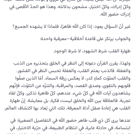
وكلّ إدراك، وكلّ اختيار، مشحون بدلالته. وهذا هو الحدّ الأقصى في
إدراك حضور الله.
غير أنّ السؤال يعود: إذا كان الله ظاهرًا، فلماذا لا يشهده الجميع؟
والجواب يرتكز على قاعدة أخلاقية–معرفية واحدة:
طهارة القلب شرط الشهود، لا شرط الوجود.
ولهذا، يقرن القرآن دعوته إلى النظر في الخلق بتحذيره من الذنب
والغفلة. فالذنب يعتم القلب، والغفلة تحبس النظر في القشور.
والقلب الملوّث كماءٍ كدر، لا يعكس زرقة السماء. أمّا الذين صفّوا
قلوبهم بالتقوى، وصدق القصد، والمراقبة، والتنزّه عن التلوّث، فإنّهم
يشاهدون آيات الله في كلّ شيء. عندهم، كلّ ظاهرة تذكير، وكلّ لقاء
تجربة. فالعلاقة بين الله والخلق ليست فكرة، بل معايشة. إنّ طهارة
القلب هي إعادة صقل أداة المعرفة، تلك التي يُعاد بها اكتشاف العالَم.
عندها يرى كل ذي قلب طاهر حضور الله في التفاصيل الصغيرة: في
ابتسامة، في حادثة عابرة، في انتظام الطبيعة، في حرّية الاختيار، في