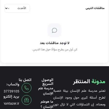
مناقشات الدرس
لا توجد مناقشات بعد
كن أول من يطرح سؤالًا حول هذا الدرس.
مدونة
المنتظر
الوصول
اتصل بنا
السريع
واتساب:
مدرسة علم
تعتبر مدرسة علم الإنسان بيئة خصبة
6737739105
الإنسان
بريد إلكتروني
لطرح أسئلة كبرى حول وجود الإنسان
ما هوعلم
@montazer.ir
ومعناه. إن التساؤلات التي لا تزال دون
الإنسان ؟