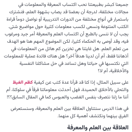
جميعنا كبشر بطبيعتنا نحب اكتساب المعرفة والمعلومات في
النظرة الأبدية والاستعداد للآخرة
0/14
مجالات مختلفة، لدرجة أن بعضنا قد يصاب بشهوة العلم، فنشترك
باستمرار في أنواع مختلفة من الدورات التدريبية أو نواصل دوماً قراءة
من الخيال إلى سلامة القلب
0/31
الكتب المتنوعة ونسعى لكسب معلومات كثيرة حول مواضيع شتى.
يجب أن لا ننسى بالطبع أن اكتساب العلم والمعرفة أمر جيد ومرغوب
الإنسان محور الخلق
0/9
فيه، وقد أوصى به الحکماء كثيرا، لكن الموضوع المهم هنا هو الهدف
رؤية عالم الغيب
من تعلم العلم. هل غايتنا هي تخزين كم هائل من المعلومات في
0/9
أذهاننا فقط، أم أن لدينا هدفاً آخر؟ هل هناك فائدة عملية للمعلومات
التي نكتسبها في حياتنا وهل تساعد في حل مشاكلنا النفسية
والأخلاقية، أم لا؟
على سبيل المثال، إذا كنا قد قرأنا عدة كتب عن كيفية
كظم الغيظ
والتحلي بالأخلاق الحميدة، فهل أحدثت معلوماتنا فرقاً في سلوكنا، أم
أننا ما زلنا نتصرف بنفس الغضب والعبوس كما في المقال السابق؟؟!
في هذا الدرس سنتناول العلاقة بين العلم والمعرفة، وسنستعرض
الفرق بينهما ونكتشف أهمية كل منهما.
العلاقة بين العلم والمعرفة