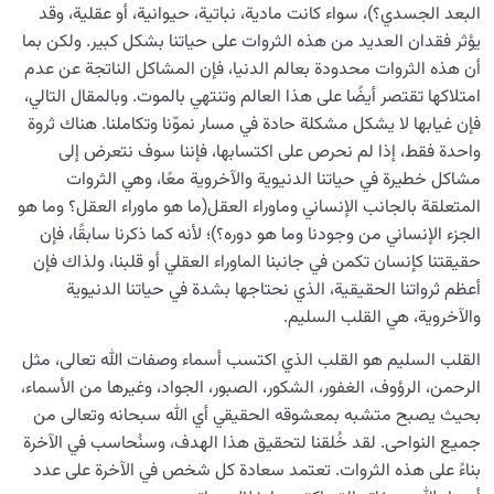
البعد الجسدي؟)، سواء كانت مادية، نباتية، حيوانية، أو عقلية، وقد
يؤثر فقدان العديد من هذه الثروات على حياتنا بشكل كبير. ولكن بما
أن هذه الثروات محدودة بعالم الدنيا، فإن المشاكل الناتجة عن عدم
امتلاكها تقتصر أيضًا على هذا العالم وتنتهي بالموت. وبالمقال التالي،
فإن غيابها لا يشكل مشكلة حادة في مسار نموّنا وتكاملنا. هناك ثروة
واحدة فقط، إذا لم نحرص على اكتسابها، فإننا سوف نتعرض إلى
مشاکل خطيرة في حياتنا الدنيوية والآخروية معًا، وهي الثروات
المتعلقة بالجانب الإنساني وماوراء العقل(ما هو ماوراء العقل؟ وما هو
الجزء الإنساني من وجودنا وما هو دوره؟)؛ لأنه كما ذكرنا سابقًا، فإن
حقيقتنا كإنسان تكمن في جانبنا الماوراء العقلي أو قلبنا، ولذاك فإن
أعظم ثرواتنا الحقيقية، الذي نحتاجها بشدة في حياتنا الدنيوية
والآخروية، هي القلب السليم.
القلب السليم هو القلب الذي اكتسب أسماء وصفات الله تعالى، مثل
الرحمن، الرؤوف، الغفور، الشكور، الصبور، الجواد، وغيرها من الأسماء،
بحيث يصبح متشبه بمعشوقه الحقيقي أي الله سبحانه وتعالى من
جميع النواحى. لقد خُلقنا لتحقيق هذا الهدف، وسنُحاسب في الآخرة
بناءً على هذه الثروات. تعتمد سعادة كل شخص في الآخرة على عدد