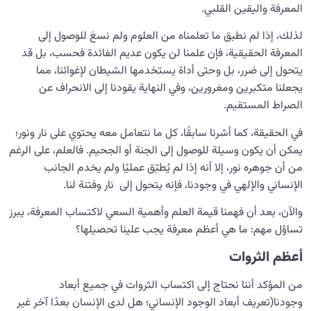
المعرفة واليقين القلبي.
لذلك، إذا لم نطبق ما تعلمناه من العلوم ولم نسعَ للوصول إلى
المعرفة الحقيقية، فإن علمنا لن يكون عديم الفائدة فحسب، بل قد
يتحول إلى ضرر، بل وحتى أداة يستخدمها الشيطان لإغوائنا، مما
يجعلنا متكبرين ومغرورين، وفي النهاية يقودنا إلى الانحراف عن
الصراط المستقيم.
في الحقيقة، كما أشرنا سابقًا، كل ما نتعامل معه يحتوي على نار ونور؛
يمكن أن يكون وسيلة للوصول إلى الجنة أو الجحيم. فالعلم، على الرغم
من أن جوهره نور، إلا أنه إذا لم يُطبّق عمليًا ولم يخدم الجانب
الإنساني والإلهي في وجودنا، فإنه يتحول إلى نار وفتنة لنا.
والآن، بعد أن فهمنا قيمة العلم وأهمية السعي لاكتساب المعرفة، يبرز
تساؤل مهم: ما هي أعظم معرفة يجب علينا تحصيلها؟
أعظم الثروات
من المؤكد أننا نحتاج إلى اكتساب الثروات في جميع أبعاد
وجودنا(تعریف أبعاد الوجود الإنساني؛ هل لدى الإنسان بعدًا آخر غیر