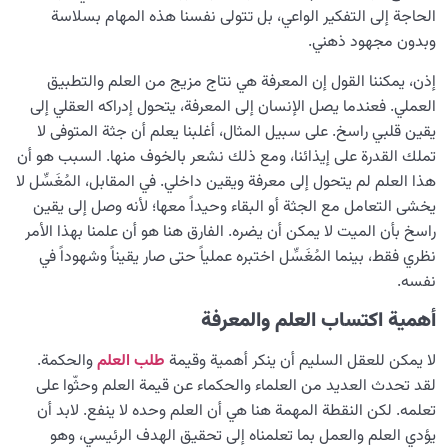
الحاجة إلى التفكير الواعي، بل تتولى نفسنا هذه المهام بسلاسة
وبدون مجهود ذهني.
إذن، يمكننا القول إن المعرفة هي نتاج مزيج من العلم والتطبيق
العملي. فعندما يصل الإنسان إلى المعرفة، يتحول إدراكه العقلي إلى
يقين قلبي راسخ. على سبيل المثال، أغلبنا يعلم أن جثة المتوفى لا
تملك القدرة على إيذائنا، ومع ذلك نشعر بالخوف منها. السبب هو أن
هذا العلم لم يتحول إلى معرفة ويقين داخلي. في المقابل، المُغَسِّل لا
يخشى التعامل مع الجثة أو البقاء وحيداً معها؛ لأنه وصل إلى يقين
راسخ بأن الميت لا يمكن أن يضره. الفارق هنا هو أن علمنا بهذا الأمر
نظري فقط، بينما المُغَسِّل اختبره عملياً حتى صار يقيناً وشهوداً في
نفسه.
أهمية اکتساب العلم والمعرفة
لا يمكن للعقل السليم أن ينكر أهمية وقيمة
طلب العلم
والحکمة.
لقد تحدث العديد من العلماء والحكماء عن قيمة العلم وحثّوا على
تعلمه. لكن النقطة المهمة هنا هي أن العلم وحده لا ينفع. لابد أن
يؤدي العلم والعمل بما تعلمناه إلى تحقيق الهدف الرئيسي، وهو