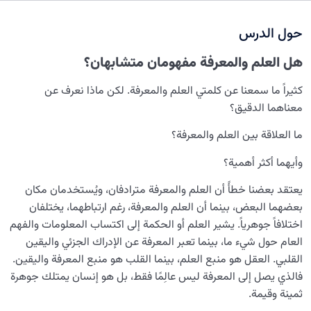
حول الدرس
سرّ الفرح والسكينة الدائمة
0/13
هل العلم والمعرفة مفهومان متشابهان؟
العائلة السماوية للإنسان
0/13
كثيراً ما سمعنا عن كلمتي العلم والمعرفة. لكن ماذا نعرف عن
هندسة النفس وتهذيب الروح
0/11
معناهما الدقيق؟
نضوج الطفل الغالي للروح
0/8
ما العلاقة بين العلم والمعرفة؟
وأيهما أكثر أهمية؟
القضاء والقدر والاختيار
0/13
يعتقد بعضنا خطأً أن العلم والمعرفة مترادفان، ويُستخدمان مکان
الابتلاء والامتحان في مسيرة الحياة
0/26
بعضهما البعض، بينما أن العلم والمعرفة، رغم ارتباطهما، يختلفان
اختلافاً جوهرياً. يشير العلم أو الحکمة إلى اكتساب المعلومات والفهم
الشيطان… العدوّ المبين
0/14
العام حول شيء ما، بينما تعبر المعرفة عن الإدراك الجزئي واليقين
القلبي. العقل هو منبع العلم، بينما القلب هو منبع المعرفة واليقين.
الأمراض الخفية للروح
0/15
فالذي يصل إلى المعرفة ليس عالِمًا فقط، بل هو إنسان يمتلك جوهرة
معرفة الجنة والنار
ثمينة وقيمة.
0/22