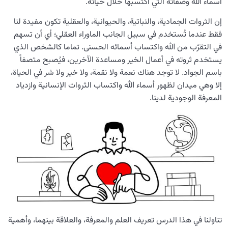
أسماء الله وصفاته التي اكتسبها خلال حياته.
إن الثروات الجمادية، والنباتية، والحيوانية، والعقلية تكون مفيدة لنا
فقط عندما تُستخدم في سبيل الجانب الماوراء العقلي؛ أي أن تسهم
في التقرّب من الله واكتساب أسمائه الحسنى. تماما كالشخص الذي
يستخدم ثروته في أعمال الخير ومساعدة الآخرين، فيُصبح متصفاً
باسم الجواد. لا توجد هناك نعمة ولا نقمة، ولا خير ولا شر في الحياة،
إلا وهي ميدان لظهور أسماء الله واكتساب الثروات الإنسانية وازدياد
المعرفة الوجودية لدينا.
تناولنا في هذا الدرس تعريف العلم والمعرفة، والعلاقة بينهما، وأهمية