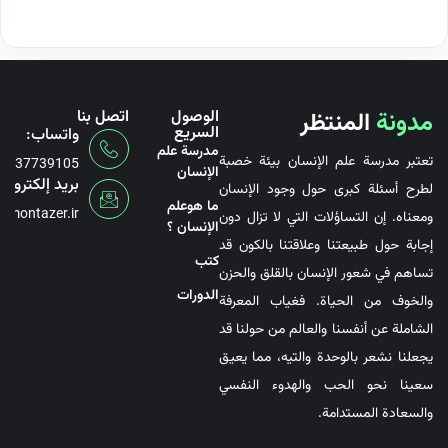
مدونة
المنتظر
الوصول
اتصل بنا
السريع
واتساب:
مدرسة علم
تعتبر مدرسة علم الإنسان بيئة خصبة
6737739105
الإنسان
بريد إلكتروني
لطرح أسئلة كبرى حول وجود الإنسان
ما هوعلم
@montazer.ir
ومعناه. إن التساؤلات التي لا تزال دون
الإنسان ؟
إجابة حول طبيعتنا وعلاقتنا بالكون قد
کتب
تساهم في شعور الإنسان بالقلق والحزن
الدورات
والخوف من الحياة. فغياب المعرفة
الشاملة عن أنفسنا والعالم من حولنا قد
يجعلنا نشعر بالوحدة والتيه، مما يعيق
سعينا نحو الحب والهدوء النفسي
والسعادة المستدامة.