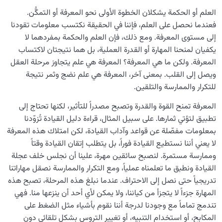
العلم أو الحكمة يشكلان الخطوة الأولى نحو المعرفة أو التمكُّن.
فعندما نحصل على العلم، فإننا في الحقيقة نكتسب معلومات تقودنا
إلى مستوى المعرفة. ومع ذلك، فإن العلم والحكمة بمفردهما لا
يكفيان لمنحنا المهارة أو القدرة العملية، بل هما نتيجتان لاكتساب
المعرفة. ولكن ما هي المعرفة؟ المعرفة هي علم يتجاوز مرحلة العقل
ويصل إلى القلب. بمعنى آخر، المعرفة هي علم نضج وثمر نتيجة
للتكرار والممارسة والتلقين.
المعرفة تمنح القوة والقدرة وتصبح مصدراً للتأثير، لكنها تحتاج إلى
تطبيق لتؤتي ثمارها. على سبيل المثال، قراءة دليل القيادة تُزوّدنا
بمعلومات مفصّلة عن قواعد وآداب القيادة، لكن امتلاك هذه المعرفة
لا يعني أننا نستطيع القيادة فوراً، بل يتطلب إتقان القيادة وقتاً
وممارسة مستمرة. لنصبح سائقين مهرة، علينا أن نجلس خلف عجلة
القيادة ونطبق ما تعلمناه عملياً، ومع التكرار والممارسة نصقل مهاراتنا
تدريجياً حتى نصل إلى الاحتراف. عندما نبلغ هذه المرحلة، تصبح هذه
المهارة جزءاً لا يتجزأ من كياننا، ولا يمكن لأي أحد أن ينزعها منا. فهي
تندمج تماماً مع وجودنا لدرجة أننا نقوم بأشياء مثل الضغط على
المكابح، أو استخدام التنبيه، أو تغيير التروس بشكل تلقائي دون