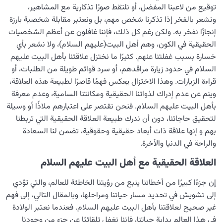
توقيع من لاعبنا المفضل، أو نلتقط صورًا تذكارية مع المشاهير،
مفهوم الحصن الآمن في حديث سلسلة الذهب: لماذا ‘لا إله إلا
ونشعر بالفخر إذا تذكرنا شخص مهم، بل ونعتبر مقابلة شخصية بارزة
الله’ هي حصن الله؟
إنجازًا نفخر به. ولكن رغم كل ذلك، فإننا غافلون عن أعظم الشخصيات
الحقيقية في الكون، وهم أهل البيت(عليهم السلام)، ولا نشعر بأي
ما المعيار المحدد لعلاقتنا بأهل البيت عليهم السلام؟ وماذا
نعرف عن علاقتنا الحقيقية والحقوقیة بهم؟
خسارة بسبب غفلتنا عنهم. كثيرًا ما نختزل علاقتنا بأهل البيت عليهم
السلام في حدود زيارة مراقدهم، أو سرد قوائم طويلة من الطلبات، أو
ما هي العائلة السماوية وما علاقتها بهدف الخلق؟
قراءة الزيارات. وهذا الاختزال يعكس فهمًا قاصرًا لطبيعة هذه العلاقة،
وينم عن عدم إدراك لذواتنا الحقيقية ومكانتنا السامية، وعدم معرفة
هندسة النفس وتهذيب الروح
0/11
بأهل البيت عليهم السلام. فنحن نقتصر على اعتبارهم ملاذًا أو وسيلة
لتحقيق حاجاتنا، دون أن ندرك طبيعة العلاقة الحقيقية التي تربطنا
نضوج الطفل الغالي للروح
0/8
بهم و إنها علاقة ذات أبعاد حقيقية وحقوقية، تضمن لنا السعادة
والراحة في الدنيا والآخرة.
القضاء والقدر والاختيار
0/13
العلاقة الحقيقية مع أهل البيت عليهم السلام
الابتلاء والامتحان في مسيرة الحياة
0/26
إن جزءًا كبيرًا من أخطائنا ينبع من رؤيتنا الخاطئة للعالم، والتي تؤدي
الشيطان… العدوّ المبين
إلى تشويش في تحديد مسار حياتنا ومراحلها، وبالمقال التالي، إلى فهم
0/14
غير صحيح لعلاقتنا بأهل البيت عليهم السلام. فعندما نعتبر الولادة
الأمراض الخفية للروح
0/15
في هذا العالم بداية حياتنا، فإننا نغفل تلقائيًا عن جزء من وجودنا