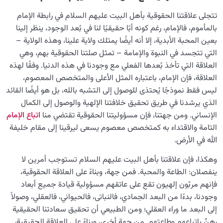
تتجلى علاقتنا الحقوقية بأهل البيت عليهم السلام في رابطة الإمام
بالمأموم، فالإمام، رغم كونه أبًا حقيقيًا لنا في بُعد الوجود، ينظر إلينا
بعين المحبة الأبدية، إلا أنه أيضًا يمتلك ولاية علينا، وهذه الولاية –
التي تتجسد في النبوة والإمامة – تمثل صلتنا الحقوقية بهم، وهي
العلاقة التي تأخذ بُعدها الفعلي مع وجودنا في هذه الدنيا. وفقًا لهذه
العلاقة، فإن الإمام، باعتباره المثل الأعلى والمتخصص المعصوم،
ليس فقط نموذجًا يُحتذى للوصول إلى التشبه بالله، بل هو أيضًا القائد
الذي يرشدنا في طريق تحقيق خلافتنا الإلهية والوصول إلى الكمال
الإنساني. ومن جهتنا، فإن مسؤوليتنا الحقوقية تقتضي منا
اتباع الإمام
التامة والاقتداء به كمتخصص معصوم يسعى ليرقينا إلى مقام خليفة
الله في الأرض.
وهكذا، فإن علاقتنا بأهل البيت علیهم السلام تستوجب أمرين لا
ينفصلان: الطاعة والمحبة. فمن جهة، وبناءً على العلاقة الحقوقية،
فإنهم مربّون إلهيون تقع على عاتقهم مسؤولية قيادة جميع أبعاد
وجودنا، بدءًا من البعد الجمادي، فالنباتی، فالحيواني، فالعقلي، وصولاً
إلى البعد ما وراء العقلي؛ ومن الطبيعي أن تحقيق سعادتنا الحقيقية
رهنٌ باتباعهم وطاعتهم. من جهة أخرى، وبناءً على العلاقة الحقيقية،