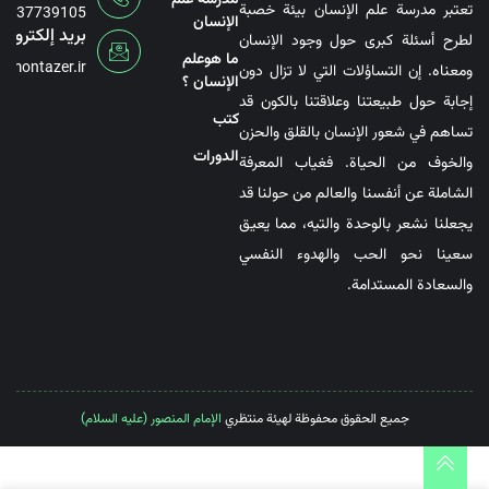
مدرسة علم
تعتبر مدرسة علم الإنسان بيئة خصبة
6737739105
الإنسان
بريد إلكتروني
لطرح أسئلة كبرى حول وجود الإنسان
ما هوعلم
@montazer.ir
ومعناه. إن التساؤلات التي لا تزال دون
الإنسان ؟
إجابة حول طبيعتنا وعلاقتنا بالكون قد
کتب
تساهم في شعور الإنسان بالقلق والحزن
الدورات
والخوف من الحياة. فغياب المعرفة
الشاملة عن أنفسنا والعالم من حولنا قد
يجعلنا نشعر بالوحدة والتيه، مما يعيق
سعينا نحو الحب والهدوء النفسي
والسعادة المستدامة.
جميع الحقوق محفوظة لهيئة منتظري
الإمام المنصور (عليه السلام)