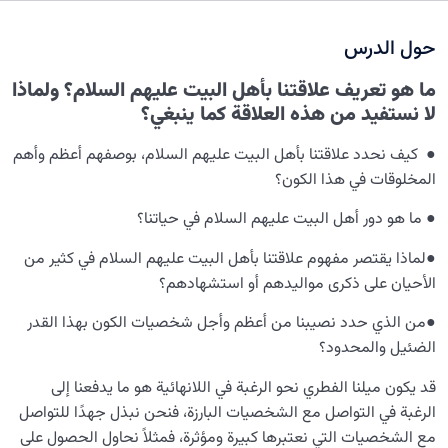
الوصول إلى التوحيد: كيف يمكن تحقيقه؟ ومن هو مرشدنا في
هذا الطريق؟
حول الدرس
حدود الغفلة المشروعة: متى يجوز الإعراض ومتى يجب
ما هو تعريف علاقتنا بأهل البيت عليهم السلام؟ ولماذا
الانتباه؟
لا نستفيد من هذه العلاقة كما ينبغي؟
ماذا يعني أن الإنسان خليفة الله؟ وهل يشمل هذا المقام
● كيف نحدد علاقتنا بأهل البيت عليهم السلام، بوصفهم أعظم وأهم
جميع البشر؟
المخلوقات في هذا الكون؟
ما هي معوقات النمو الإنساني وبلوغ مقام خلافة الله؟
● ما هو دور أهل البيت عليهم السلام في حياتنا؟
ماهية العنصر الوجودي: هل للروح عنصر مكون كالجسم؟
●لماذا يقتصر مفهوم علاقتنا بأهل البيت عليهم السلام في كثير من
الأحيان على ذكرى مواليدهم أو استشهادهم؟
المفهوم الحقيقي لـ.”الإمام المبين” وعلاقته بالإنسان وهدف
خلقه
●من الذي حدد نصيبنا من أعظم وأجل شخصيات الكون بهذا القدر
ما هو مفهوم ميتة جاهلية؟ وما هي علاقتها بمعرفة الإمام؟
الضئيل والمحدود؟
قد يكون ميلنا الفطري نحو الرغبة في اللانهائية هو ما يدفعنا إلى
مسارات التشبه بالله، ولماذا نحتاج إلى الإنسان الكامل؟
الرغبة في التواصل مع الشخصيات البارزة، فنحن نبذل جهدًا للتواصل
ما العلاقة بين معرفة الله ومعرفة الأئمة(عليهم السلام)؟
مع الشخصيات التي نعتبرها كبيرة ومؤثرة، فمثلاً نحاول الحصول على