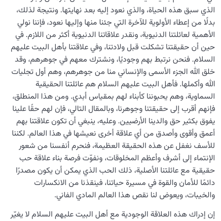
الذي سبق هذه الحياة، والذي نعود إليه بعد نهايتها. ونتيجة لذلك،
معرفة الجنة والنار
0/22
بدلًا من إعطاء الأولوية للآخرة التي جئنا منها وإليها نعود، فإننا نولي
الأهمية لعائلتنا الدنيوية، ونقدر علاقاتنا الدنيوية أكثر من اللازم. في
النظرة الأبدية والاستعداد للآخرة
0/14
حين أن حقيقتنا تشكلت قبل ولادتنا، وفي علاقتنا بأهل البيت عليهم
السلام. فنحن نرتبط بهم وجوديًا، ونشترك معهم في جوهرهم، وقد
من الخيال إلى سلامة القلب
0/31
خلق الله الجزء الأسمى والإنساني منا من جوهرهم، وهم أول تجليات
الله وأكملها. فأهل البيت عليهم السلام هم عائلتنا الحقيقية
الإنسان محور الخلق
0/9
السماوية، وهم يحبوننا كأبناء لهم بمقياس أبدي. ومن هذا المنطلق،
فإنهم أقرب إلى حقيقتنا وجوهرنا، وبالمقال التالي، فإن لهم حقًا علينا
رؤية عالم الغيب
0/9
يفوق بكثير حق والدينا الأرضيين. وعليه، ينبغي أن تكون علاقتنا بهم
أعمق وأقوى وأصدق من أي علاقة أخرى نعيشها في هذا العالم. لكننا
للأسف نغفل عن هذه الحقيقة العظيمة، فنحرم أنفسنا من شعور
الإنتماء إلى أشرف وأعظم المخلوقات، ونفوّت فرصة بناء علاقة حب
حقيقية مع عائلتنا الأصلية، ذلك الحب الذي يمكن أن يكون مصدرًا
دائمًا للأمان والقوة في مسيرة حياتنا، فينقذنا من الانكسارات
والخيبات، ويعوض لنا نقص هذا العالم المادي الفاني.
إن إدراك هذه العلاقة الوجودية مع أهل البيت عليهم السلام لا يغيّر