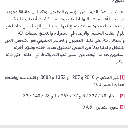
دنيوية.
تحدثنا في هذا الدرس عن الإنسان المغبون، وذكرنا أن حقيقة وجودنا
هي من الله وأننا في النهاية إليه نعود. نحن كائنات أبدية و خالدة،
وهذه الحياة مجرد محطة نصنع فيها أبديتنا. إن الهدف من خلقنا هو
بلوغ القلب السليم، والارتقاء في المعرفة، والتخلق بصفات الله
وأسمائه. بناءً على ذلك، المغبون والخاسر الحقيقي هو الشخص الذي
ينشغل بالدنيا بدلاً من السعي لتحقيق هدف خلقه وضيّع آخرته.
المغبون هو من توقف عن السير نحو الله، وتباطأ في رحلته، حتى فاته
الركب.
[1]
غرر الحكم: ح 2010 و 1287 و 1352 و 8083، ونقلت عنه بواسطة
هداية العلم: 460.
[2]
البحار: 78 / 327 / 5 و 77 / 267 / 1 و 78 / 140 / 32.
[3]
سورة التغابن، الآیة 9