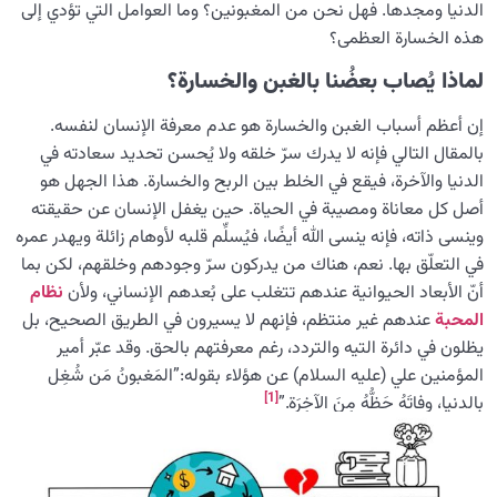
الدنيا ومجدها. فهل نحن من المغبونين؟ وما العوامل التي تؤدي إلى
هذه الخسارة العظمى؟
لماذا يُصاب بعضُنا بالغبن والخسارة؟
إن أعظم أسباب الغبن والخسارة هو عدم معرفة الإنسان لنفسه.
بالمقال التالي فإنه لا يدرك سرّ خلقه ولا يُحسن تحديد سعادته في
الدنيا والآخرة، فيقع في الخلط بين الربح والخسارة. هذا الجهل هو
أصل كل معاناة ومصيبة في الحياة. حين يغفل الإنسان عن حقيقته
وينسى ذاته، فإنه ينسى الله أيضًا، فيُسلِّم قلبه لأوهام زائلة ويهدر عمره
في التعلّق بها. نعم، هناك من يدركون سرّ وجودهم وخلقهم، لكن بما
أنّ الأبعاد الحيوانية عندهم تتغلب على بُعدهم الإنساني، ولأن
نظام
المحبة
عندهم غير منتظم، فإنهم لا يسيرون في الطريق الصحيح، بل
يظلون في دائرة التيه والتردد، رغم معرفتهم بالحق. وقد عبّر أمير
المؤمنين علي (عليه السلام) عن هؤلاء بقوله:”المَغبونُ مَن شُغِل
[1]
بالدنيا، وفاتَهُ حَظُّهُ مِنَ الآخِرَة.”