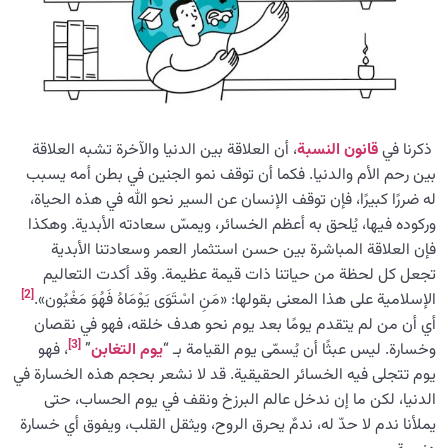
ذكرنا في
قانون النسبة
، أن العلاقة بين الدنيا والآخرة تشبه العلاقة
بين رحم الأم والدنيا. فكما أن توقف نمو الجنين في بطن أمه يسبب
له ضررًا كبيرًا، فإن توقف الإنسان عن السير نحو الله في هذه الحياة،
وركوده فيها، يُلحق به أعظم الخسائر، ويمسّ سعادته الأبدية. وهكذا
فإن العلاقة المباشرة بين حسن استثمار العمر وسعادتنا الأبدية
تجعل كل لحظة من حياتنا ذات قيمة عظيمة. وقد أكدت التعاليم
[2]
الإسلامية على هذا المعنى بقولها: «مَنِ اسْتَوَى یَوْمَاهُ فَهُوَ مَغْبُون».
أي أن من لم يتقدم يومًا بعد يوم نحو هدف خلقه، فهو في نقصان
[3]
وخسارة. ليس عبثًا أن يُسمّى يوم القيامة بـ “
يوم التغابن
”
، فهو
يوم تتجلى فيه الخسائر الحقيقية. قد لا نشعر بحجم هذه الخسارة في
الدنيا، لكن ما إن ندخل عالم البرزخ ونقف في يوم الحساب، حتى
يملأنا ندم لا حدّ له، ندمٌ يحرق الروح، ويثقل القلب، ويفوق أي خسارة