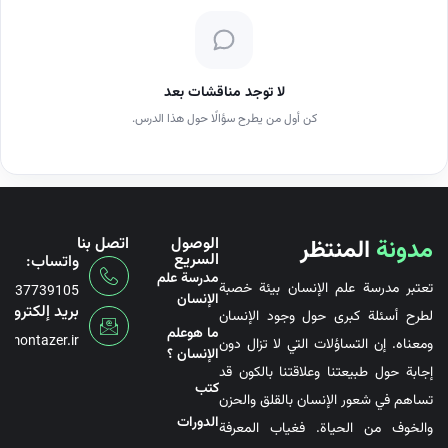
لا توجد مناقشات بعد
كن أول من يطرح سؤالًا حول هذا الدرس.
مدونة
المنتظر
الوصول
اتصل بنا
السريع
واتساب:
مدرسة علم
تعتبر مدرسة علم الإنسان بيئة خصبة
6737739105
الإنسان
بريد إلكتروني
لطرح أسئلة كبرى حول وجود الإنسان
ما هوعلم
@montazer.ir
ومعناه. إن التساؤلات التي لا تزال دون
الإنسان ؟
إجابة حول طبيعتنا وعلاقتنا بالكون قد
کتب
تساهم في شعور الإنسان بالقلق والحزن
الدورات
والخوف من الحياة. فغياب المعرفة