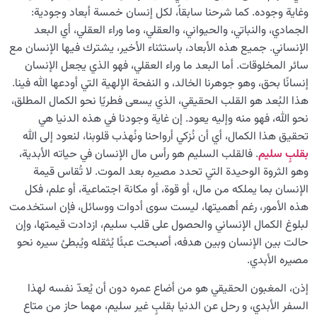
وغاية وجوده. كما شرحنا سابقاً، لكل إنسان خمسة أبعاد وجودية:
معرفة الجنة والنار
0/22
الجمادي، والنباتي، والحيواني، والعقلي، وما وراء العقلي، أي البعد
الإنساني. جميع هذه الأبعاد، باستثناء الأخير، يشترك فيها الإنسان مع
النظرة الأبدية والاستعداد للآخرة
0/14
سائر المخلوقات. أما البعد ما وراء العقلي، فهو الذي يجعل الإنسان
إنسانًا بحق، وهو جوهرنا الخالد، و النفحة الإلهية التي أودعها الله فينا.
من الخيال إلى سلامة القلب
0/31
هذا البُعد هو القلب الحقيقي، الذي يسعى فطريًا نحو الكمال المطلق،
نحو الله، فهو منه وإليه يعود. إن غاية وجودنا في هذه الدنيا هي
الإنسان محور الخلق
0/9
تحقيق هذا الكمال، أي أن نُزكي أرواحنا ونُهذب قلوبنا، لنعود إلى الله
بقلبٍ سليم
. فالقلب السليم هو رأس مال الإنسان في حياته الأبدية،
رؤية عالم الغيب
0/9
وهو الثروة الوحيدة التي تحدد مصيره بعد الموت. لا تُقاس قيمة
الإنسان بما يملكه من مال، أو قوة، أو مكانة اجتماعية، أو علم، فكل
هذه الأمور، رغم أهميتها، ليست سوى أدوات ووسائل، فإن استخدمت
لبلوغ الكمال الإنساني والحصول على قلب سليم، ازدادت قيمتها، وإن
حالت بين الإنسان وبين هدفه، أصبحت عبئًا يُثقله ويُبطئ سيره نحو
مصيره الأبدي.
إذن، المغبون الحقيقي هو من أضاع عمره دون أن يُعدّ نفسه لهذا
السفر الأبدي، و رحل عن الدنيا بقلبٍ غير سليم، مهما حاز من متاع