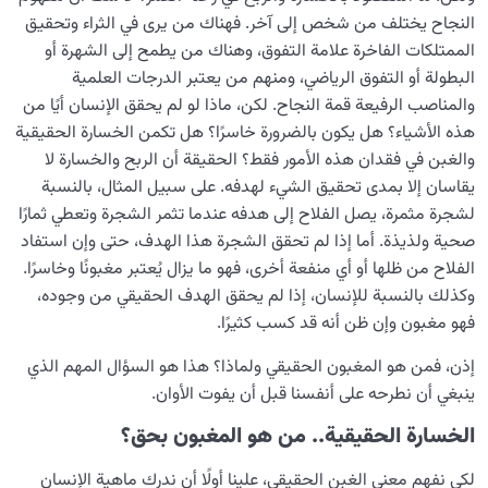
النجاح يختلف من شخص إلى آخر. فهناك من يرى في الثراء وتحقيق
التنافس الإيجابي: متى تكون مقارنة الذات بالآخرين بناءة؟
الممتلكات الفاخرة علامة التفوق، وهناك من يطمح إلى الشهرة أو
ما معنى مغبون؟ ومن هو المغبون أو الخاسر الحقيقي؟
البطولة أو التفوق الرياضي، ومنهم من يعتبر الدرجات العلمية
والمناصب الرفيعة قمة النجاح. لكن، ماذا لو لم يحقق الإنسان أيًا من
من هو الملعون ولماذا ابتعد الملعون عن رحمة الله؟
هذه الأشياء؟ هل يكون بالضرورة خاسرًا؟ هل تكمن الخسارة الحقيقية
والغبن في فقدان هذه الأمور فقط؟ الحقيقة أن الربح والخسارة لا
العائلة السماوية للإنسان
0/13
يقاسان إلا بمدى تحقيق الشيء لهدفه. على سبيل المثال، بالنسبة
لشجرة مثمرة، يصل الفلاح إلى هدفه عندما تثمر الشجرة وتعطي ثمارًا
هندسة النفس وتهذيب الروح
0/11
صحية ولذيذة. أما إذا لم تحقق الشجرة هذا الهدف، حتى وإن استفاد
الفلاح من ظلها أو أي منفعة أخرى، فهو ما يزال يُعتبر مغبونًا وخاسرًا.
نضوج الطفل الغالي للروح
0/8
وكذلك بالنسبة للإنسان، إذا لم يحقق الهدف الحقيقي من وجوده،
فهو مغبون وإن ظن أنه قد كسب كثيرًا.
القضاء والقدر والاختيار
0/13
إذن، فمن هو المغبون الحقيقي ولماذا؟ هذا هو السؤال المهم الذي
الابتلاء والامتحان في مسيرة الحياة
0/26
ينبغي أن نطرحه على أنفسنا قبل أن يفوت الأوان.
الشيطان… العدوّ المبين
0/14
الخسارة الحقيقية.. من هو المغبون بحق؟
الأمراض الخفية للروح
لكي نفهم معنى الغبن الحقيقي، علينا أولًا أن ندرك ماهية الإنسان
0/15