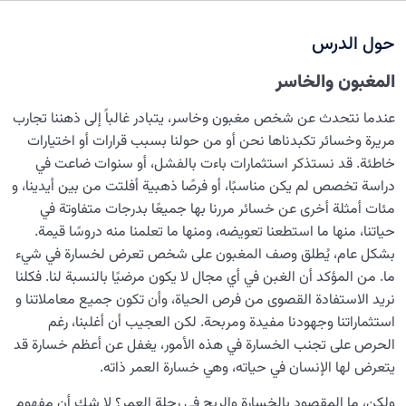
كيف ستكون مصير الفاسقين وعاقبتهم في الدنيا والآخرة؟
حول الدرس
ما هي علامات الفاسق؟ ومتى يُطلق لقب الفاسق على شخص
المغبون والخاسر
ما؟
ما هو علاج الفسق؟ وماذا يمكننا فعله لكي لا نكون من
عندما نتحدث عن شخص مغبون وخاسر، يتبادر غالباً إلى ذهننا تجارب
الفاسقين؟
مريرة وخسائر تكبدناها نحن أو من حولنا بسبب قرارات أو اختيارات
خاطئة. قد نستذكر استثمارات باءت بالفشل، أو سنوات ضاعت في
ما هو أسلوب الحياة الإنسانية وما هي خصائصه؟
دراسة تخصص لم يكن مناسبًا، أو فرصًا ذهبية أفلتت من بين أيدينا، و
مئات أمثلة أخرى عن خسائر مررنا بها جميعًا بدرجات متفاوتة في
ما هو المقصود من حضور القلب؟ وكيف يمكن تحقيقه في
حياتنا، منها ما استطعنا تعويضه، ومنها ما تعلمنا منه دروسًا قيمة.
جميع الأحوال؟
بشكل عام، يُطلق وصف المغبون علی شخص تعرض لخسارة في شيء
ما هو الإثم؟ استكشاف مفهوم الإثم وآثارها من منظور جديد
ما. من المؤكد أن الغبن في أي مجال لا يکون مرضيًا بالنسبة لنا. فكلنا
نريد الاستفادة القصوى من فرص الحياة، وأن تكون جميع معاملاتنا و
دراسة أنواع الذنوب في الثقافة القرآنية؛ الفرق بين الإثم،
استثماراتنا وجهودنا مفيدة ومربحة. لكن العجيب أن أغلبنا، رغم
والذنب، والمعصية
الحرص على تجنب الخسارة في هذه الأمور، يغفل عن أعظم خسارة قد
يتعرض لها الإنسان في حياته، وهي خسارة العمر ذاته.
فهم ودراسة أربع حالات للنفس في طريق الكمال؛ دليل الرحلة
نحو الأبدية
ولكن، ما المقصود بالخسارة والربح في رحلة العمر؟ لا شك أن مفهوم