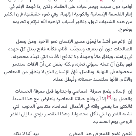
أوامره دون سبب، ويجبر عباده على الطاعة. ولكن إذا فهمنا الإثم في
التنافس الإيجابي: متى تكون مقارنة الذات بالآخرين بناءة؟
إطار الفلسفة الإنسانية والكونية الإلهية، وفي ضوء حقيقتها، فإن الكثير
ما معنى مغبون؟ ومن هو المغبون أو الخاسر الحقيقي؟
من هذه الشبهات تزول، وتظهر أسباب كراهية الله للإثم و تحريمه
بوضوح.
من هو الملعون ولماذا ابتعد الملعون عن رحمة الله؟
إنّ الإثم هو أشدّ ما يُعوّق مسير الإنسان نحو الآخرة. ومَنْ يَعمل
العائلة السماوية للإنسان
0/13
الصالحات دون أن یتعرف ويتجنّب الآثام، فكأنه فلاح يبذلُ كلّ جهده
في زراعته، وينفقُ مالاً وجهداً، ولا يُكافح الآفات التي تهدّد محصوله.
هندسة النفس وتهذيب الروح
0/11
فهو يظنّ أنّ عمله سيؤتي ثماره، ولكنّه يغفل عن أنّ الآفات ستدمر
محصوله في النهاية. وبالمثل، فإنّ الإنسان الذي لا يتطهّر من المعاصي
نضوج الطفل الغالي للروح
0/8
والآثام، فإنّها ستُفسد حسناته وتُبطل عمله.
القضاء والقدر والاختيار
إن الإسلام يضع معرفة المعاصي واجتنابها قبل معرفة الحسنات
0/13
[2]
والعمل بها.
إلا أن واقع حياتنا المعاصرة يتعارض مع هذا المبدأ.
الابتلاء والامتحان في مسيرة الحياة
0/26
فالكثير منا يقضي وقته في الأعمال الصالحة، متناسياً الذنوب التي
تشبه الفئران التي تأكل محصولنا. وهذا التقصير يؤدي بنا إلى الفقر
الشيطان… العدوّ المبين
0/14
الروحي يوم الحساب.
الأمراض الخفية للروح
فنحن نضع القمح في هذا المخزن بيد أننا لا نكاد
0/15