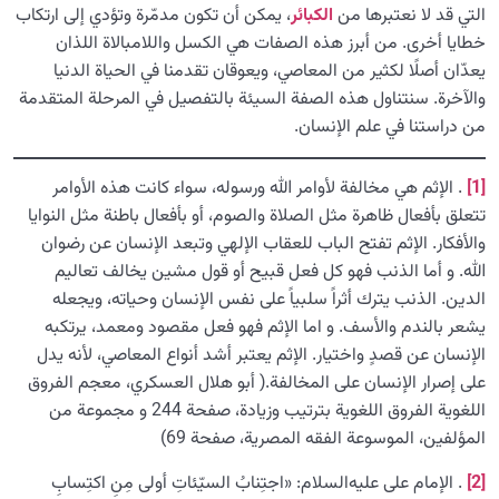
التي قد لا نعتبرها من
الكبائر
، يمكن أن تكون مدمّرة وتؤدي إلى ارتكاب
خطايا أخرى. من أبرز هذه الصفات هي الكسل واللامبالاة اللذان
يعدّان أصلًا لكثير من المعاصي، ويعوقان تقدمنا في الحياة الدنيا
والآخرة. سنتناول هذه الصفة السيئة بالتفصيل في المرحلة المتقدمة
من دراستنا في علم الإنسان.
[1]
. الإثم هي مخالفة لأوامر الله ورسوله، سواء كانت هذه الأوامر
تتعلق بأفعال ظاهرة مثل الصلاة والصوم، أو بأفعال باطنة مثل النوايا
والأفكار. الإثم تفتح الباب للعقاب الإلهي وتبعد الإنسان عن رضوان
الله. و أما الذنب فهو كل فعل قبيح أو قول مشين يخالف تعاليم
الدين. الذنب يترك أثراً سلبياً على نفس الإنسان وحياته، ويجعله
يشعر بالندم والأسف. و اما الإثم فهو فعل مقصود ومعمد، يرتكبه
الإنسان عن قصدٍ واختيار. الإثم يعتبر أشد أنواع المعاصي، لأنه يدل
على إصرار الإنسان على المخالفة.( أبو هلال العسكري، معجم الفروق
اللغوية الفروق اللغوية بترتيب وزيادة، صفحة 244 و مجموعة من
المؤلفين، الموسوعة الفقه المصرية، صفحة 69)
[2]
. الإمام علی علیه‌السلام: «اجتِنابُ السيّئاتِ أولى مِنِ اكتِسابِ