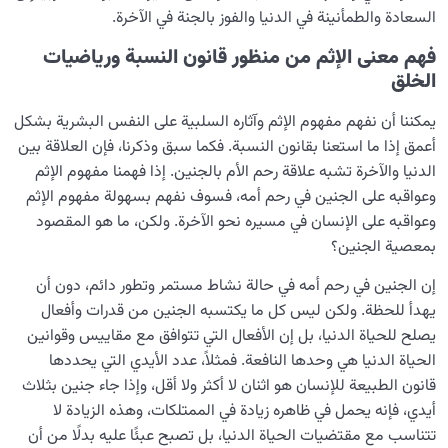
السعادة والطمأنينة في الدنيا والفوز بالجنة في الآخرة.
فهم معنى الإثم من منظور قانون النسبة ورياضيات
الخلق
يمكننا أن نفهم مفهوم الإثم وآثاره السلبية على النفس البشرية بشكل
أعمق إذا ما استعنا بقانون النسبة. فكما سبق وذكرنا، فإن العلاقة بين
الدنيا والآخرة تشبه علاقة رحم الأم بالجنين. إذا فهمنا مفهوم الإثم
وعواقبه على الجنين في رحم أمه، فسوف نفهم بسهولة مفهوم الإثم
وعواقبه على الإنسان في مسيره نحو الآخرة. ولكن، ما هو المقصود
بمعصیة الجنين؟
إن الجنين في رحم أمه في حالة نشاط مستمر وتطور دائم، دون أن
يهدأ للحظة. ولكن ليس كل ما يكتسبه الجنين من قدرات وأفعال
يصلح للحياة الدنيا، بل إن الأفعال التي تتوافق مع مقاييس وقوانين
الحياة الدنيا هي وحدها النافعة. فمثلاً، عدد الأيدي التي يحددها
قانون الطبيعة للإنسان هو اثنان لا أكثر ولا أقل، وإذا جاء جنين بثلاث
أيدي، فإنه يحمل في ظاهره زيادة في الممتلکات، وهذه الزيادة لا
تتناسب مع مقتضيات الحياة الدنيا، بل تصبح عبئًا عليه بدلًا من أن