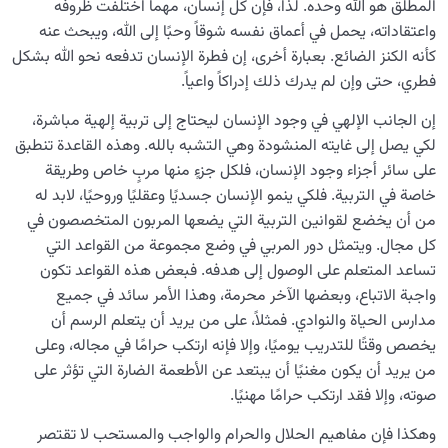
المطلق هو الله وحده. لذا، فإن كل إنسان، مهما اختلفت ظروفه
واعتقاداته، يحمل في أعماق نفسه شوقاً وحبًا إلى الله، ويبحث عنه
كأنه الكنز الضائع. بعبارة أخرى، إن فطرة الإنسان تدفعه نحو الله بشكل
فطري، حتى وإن لم يدرك ذلك إدراكاً واعياً.
إن الجانب الإلهي في وجود الإنسان ليحتاج إلى تربية إلهية مباشرة،
لكي يصل إلى غايته المنشودة وهي التشبه بالله. وهذه القاعدة تنطبق
على سائر أجزاء وجود الإنسان، فلكل جزءٍ منها مربٍ خاص وطريقة
خاصة في التربية. فلكي ينمو الإنسان جسديًا وعقليًا وروحيًا، لابد له
من أن يخضع لقوانين التربية التي يضعها المربون المتخصصون في
كل مجال. ويتمثل دور المربي في وضع مجموعة من القواعد التي
تساعد المتعلم على الوصول إلى هدفه. فبعض هذه القواعد تكون
واجبة الاتباع، وبعضها الآخر محرمة، وهذا الأمر سائد في جميع
مدارس الحياة والنوادي. فمثلاً، على من يريد أن يتعلم الرسم أن
يخصص وقتًا للتدريب يوميًا، وإلا فإنه ارتكب حرامًا في مجاله، وعلى
من يريد أن يكون مغنيًا أن يبتعد عن الأطعمة الضارة التي تؤثر على
صوته، وإلا فقد ارتكب حرامًا مهنيًا.
وهكذا فإن مفاهيم الحلال والحرام والواجب والمستحب لا تقتصر