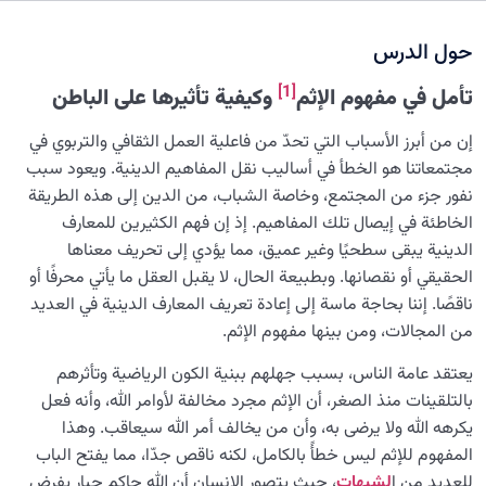
كيف ستكون مصير الفاسقين وعاقبتهم في الدنيا والآخرة؟
حول الدرس
ما هي علامات الفاسق؟ ومتى يُطلق لقب الفاسق على شخص
[1]
تأمل في مفهوم الإثم
وکیفیة تأثيرها على الباطن
ما؟
ما هو علاج الفسق؟ وماذا يمكننا فعله لكي لا نكون من
إن من أبرز الأسباب التي تحدّ من فاعلية العمل الثقافي والتربوي في
الفاسقين؟
مجتمعاتنا هو الخطأ في أساليب نقل المفاهيم الدينية. ويعود سبب
نفور جزء من المجتمع، وخاصة الشباب، من الدين إلى هذه الطريقة
ما هو أسلوب الحياة الإنسانية وما هي خصائصه؟
الخاطئة في إيصال تلك المفاهيم. إذ إن فهم الكثيرين للمعارف
الدينية يبقى سطحيًا وغير عميق، مما يؤدي إلى تحريف معناها
ما هو المقصود من حضور القلب؟ وكيف يمكن تحقيقه في
الحقيقي أو نقصانها. وبطبيعة الحال، لا يقبل العقل ما يأتي محرفًا أو
جميع الأحوال؟
ناقصًا. إننا بحاجة ماسة إلى إعادة تعريف المعارف الدينية في العديد
ما هو الإثم؟ استكشاف مفهوم الإثم وآثارها من منظور جديد
من المجالات، ومن بينها مفهوم الإثم.
دراسة أنواع الذنوب في الثقافة القرآنية؛ الفرق بين الإثم،
يعتقد عامة الناس، بسبب جهلهم ببنية الكون الرياضية وتأثرهم
والذنب، والمعصية
بالتلقينات منذ الصغر، أن الإثم مجرد مخالفة لأوامر الله، وأنه فعل
يكرهه الله ولا يرضى به، وأن من يخالف أمر الله سيعاقب. وهذا
فهم ودراسة أربع حالات للنفس في طريق الكمال؛ دليل الرحلة
المفهوم للإثم ليس خطأً بالكامل، لكنه ناقص جدّا، مما يفتح الباب
نحو الأبدية
للعديد من ا
لشبهات
، حيث يتصور الإنسان أن الله حاكم جبار يفرض