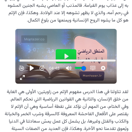
به إلى عذاب يوم القيامة. فالمذنب أو العاصي يشبه الجنين المشوه
في رحم أمه، والذي لا يظهر تشوهه إلا عند الولادة. وهكذا، فإن الإثم
هو كل ما يشوه الروح الإنسانية ويمنعها من بلوغ الكمال.
لقد تناولنا في هذا الدرس مفهوم الإثم من زاويتين: الأولى هي الغاية
من خلق الإنسان، والثانية هي القوانين الرياضية التي تحكم العالم.
وفي الختام، من المهم أن نؤكد على نقطة أساسية وهي أن الإثم لا
يقتصر على الأفعال الفاحشة المعروفة كالسرقة وشرب الخمر والخيانة
والكذب والقتل وغيرها، بل يشمل كل عمل يمسّ سعادتنا في الدنيا
ويُعوق تقدمنا نحو الآخرة. وهكذا، فإن العديد من الصفات السيئة