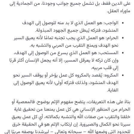
على الدين فقط، بل تشمل جميع جوانب وجودنا، من الجمادية إلى
ماوراء العقل.
الواجب: هو العمل الذي لا بد منه للوصول إلى الهدف
المنشود، فتركه يُبطل جميع الجهود المبذولة.
الحرام: هو العمل الذي يجب تجنبه تمامًا لأنه يعيق السير
نحو الهدف ويمنع التقرب من المربي والتشبه به.
المستحب: هو العمل الذي يسرع من الوصول إلى الهدف،
وإن كان تركه لا يعرقل المسير، إلا أنه یجعل الإنسان أكثر قربًا
إلى قلب مربیه.
المکروه: يُقصد بالمكروه كل عمل يؤخر أو يوقف السير نحو
الهدف المنشود، ولذلك فتركه أولى؛ لأنه يعيق الوصول إلى
الغاية.
بناءً على هذه التعريفات، يتضح مفهوم الإثم بوضوح. فالمعصیة أو
الحرام من المنظور الإنساني هي كل عمل يمنعنا من تحقيق غاية
خلقنا والتقرب من صفات الله والتشبه بکمالاته، أي كل عمل يعيق
سيرنا نحو الكمال والصیرورة. إن ارتكاب الإثم هو في الحقيقة خرق
للحدود التي وضعها الله – سبحانه وتعالى – ليرشدنا بوصفه مربیًا إلى