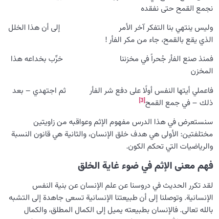
نجمع القمح حتى نفقده
معرفة الجنة والنار
0/22
وليس ينتهي بنا التفكر آخر الأمر إلى أن هذا الخلل
الذي يقع بالقمح، جاء من مكر الفأر !
النظرة الأبدية والاستعداد للآخرة
0/14
فمنذ صنع الفأر جُحراً في مخزننا خرِّب بخداعه هذا
من الخيال إلى سلامة القلب
0/31
المخزن
الإنسان محور الخلق
0/9
فاعملي أيتها النفس أولًا على دفع شر الفأر ثم اجتهدي – بعد
[3]
ذلك – في جمع القمح
رؤية عالم الغيب
0/9
سنستعرض في هذا الدرس مفهوم الإثم وعواقبه من زاويتين
مختلفتين: الأولى هي هدف خلق الإنسان، والثانية هي قانون النسبة
والرياضيات التي تحكم الكون.
فهم معنى الإثم في ضوء غاية الخلق
لقد تكرر الحديث في دروسنا عن علم الإنسان عن بنية النفس
الإنسانية. وتوصلنا إلى أن طبيعتنا الإنسانية تسعى جاهدة إلى التشبه
بالله تعالى. فالإنسان بطبيعته يميل إلى الكمال المطلق، والكمال