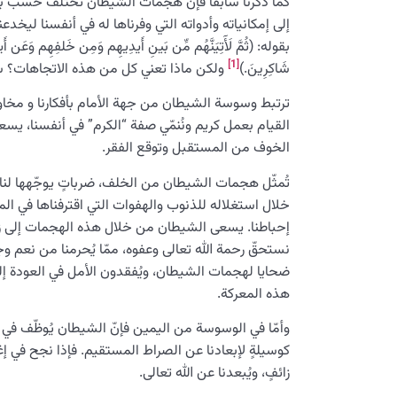
كما ذكرنا سابقا فإن هجمات الشيطان تختلف حسب بني
إلى إمكانياته وأدواته التي وفرناها له في أنفسنا لي
بقوله: (ثُمَّ لَأٓتِيَنَّهُم مِّن بَينِ أَيدِيهِم وَمِن خَلفِهِم وَعَن أَيم
[1]
شَاكِرِينَ.)
ولكن ماذا تعني كل من هذه الاتجاهات؟ س
ترتبط وسوسة الشيطان من جهة الأمام بأفكارنا و مخاوف
القيام بعمل كريم ونُنمّي صفة “الكرم” في أنفسنا، يس
الخوف من المستقبل وتوقع الفقر.
تُمثّل هجمات الشيطان من الخلف، ضرباتٍ يوجّهها لنا
خلال استغلاله للذنوب والهفوات التي اقترفناها في الم
إحباطنا. يسعى الشيطان من خلال هذه الهجمات إلى زرع بذ
نستحقّ رحمة الله تعالى وعفوه، ممّا يُحرمنا من نعم و
ضحايا لهجمات الشيطان، ويُفقدون الأمل في العودة إ
هذه المعركة.
وأمّا في الوسوسة من اليمين فإنّ الشيطان يُوظّف في هذ
كوسيلةٍ لإبعادنا عن الصراط المستقيم. فإذا نجح في إغرائنا 
زائفٍ، ويُبعدنا عن الله تعالى.