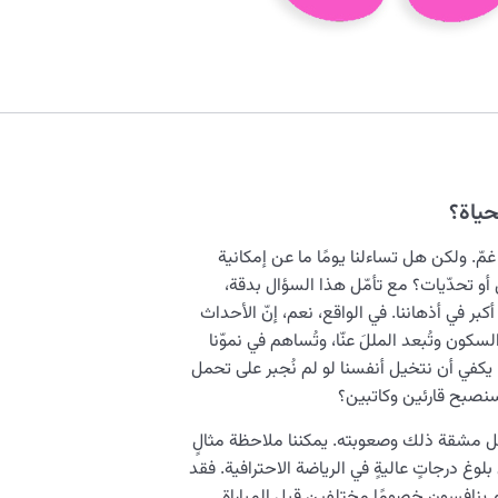
حياة؟
و غمّ. ولكن هل تساءلنا يومًا ما عن إمكانية
 أو تحدّيات؟ مع تأمّل هذا السؤال بدقة،
بر في أذهاننا. في الواقع، نعم، إنّ الأحداث
لسكون وتُبعد المللَ عنّا، وتُساهم في نموّنا
يكفي أن نتخيل أنفسنا لو لم نُجبر على تحمل
سنصبح قارئين وكاتبين؟
حمل مشقة ذلك وصعوبته. يمكننا ملاحظة مثالٍ
 درجاتٍ عاليةٍ في الرياضة الاحترافية. فقد
م ينافسون خصومًا مختلفين قبل المباراة