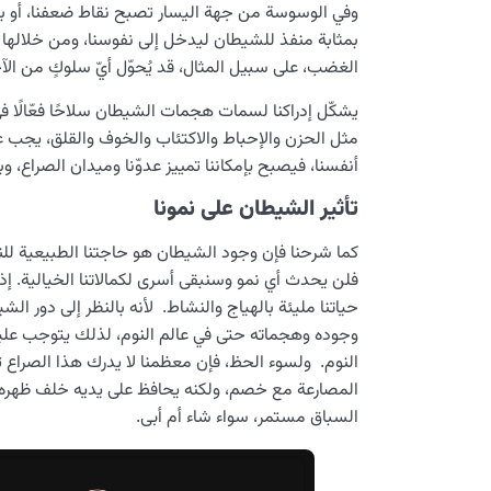
وفي الوسوسة من جهة اليسار تصبح نقاط ضعفنا، أو ب
بمثابة منفذ للشيطان ليدخل إلى نفوسنا، ومن خلالها يغ
الغضب، على سبيل المثال، قد يُحوّل أيّ سلوكٍ من الآ
يشكّل إدراكنا لسمات هجمات الشيطان سلاحًا فعّالًا 
مثل الحزن والإحباط والاكتئاب والخوف والقلق، يجب 
أنفسنا، فيصبح بإمكاننا تمييز عدوّنا وميدان الصراع، وب
تأثير الشيطان على نمونا
كما شرحنا فإن وجود الشيطان هو حاجتنا الطبيعية للن
فلن يحدث أي نمو وسنبقى أسرى لكمالاتنا الخيالية. إذا ق
حياتنا مليئة بالهياج والنشاط. لأنه بالنظر إلى دور الش
وجوده وهجماته حتى في عالم النوم، لذلك يتوجب علينا
النوم. ولسوء الحظ، فإن معظمنا لا يدرك هذا الصرا
المصارعة مع خصم، ولكنه يحافظ على يديه خلف ظهره ولا
السباق مستمر، سواء شاء أم أبى.