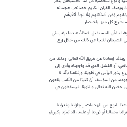
ّة و نوع شخصية كلّ منا. فالشيطان ينظر
خدعنا. ويصف القرآن الكريم خصائص هجماته
َانِهِم وَعَن شَمَآئِلِهِم وَلَا تَجِدُ أَكثَرَهُم
نشرح كل منها باختصار.
نا بشأن المستقبل، فمثلاً، عندما نرغب في
عى الشيطان لثنينا عن ذلك من خلال زرع
 بهدف إبعادنا عن طريق الله تعالى، وذلك من
اضي، أو الفشل الذي قد واجهناه وأدى إلى
ور اليأس في قلوبنا، وإقناعنا بأنّنا لا
جوده. من المؤسف أنّ كثيرًا من النّاس يقعون
لى حضن الله تعالى والتوبة، فيسقطون في
ا النوع من الهجمات، إنجازاتنا وقدراتنا
بجمالنا أو ثروتنا أو علمنا، قد يُغرّنا بكبرياءٍ