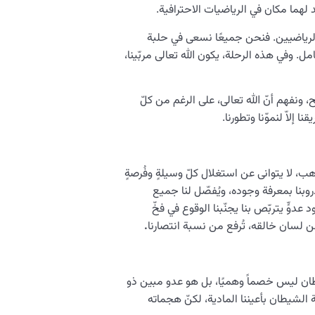
د لهما مكان في الرياضيات الاحترافية.
 الرياضيين. فنحن جميعًا نسعى في حلبة
ل. وفي هذه الرحلة، يكون الله تعالى مربّينا،
 ونفهم أنّ الله تعالى، على الرغم من كلّ
إلاّ لنموّنا وتطورنا.
ب، لا يتوانى عن استغلال كلّ وسيلةٍ وفُرصةٍ
 دروبنا بمعرفة وجوده، ويُفصّل لنا جميع
وٍّ يتربّص بنا يجنّبنا الوقوع في فخّ
ن لسان خالقه، تُرفع من نسبة انتصارنا
.
شّيطان ليس خصماً وهميًا، بل هو عدو مبين ذو
 الشيطان بأعيننا المادية، لكنّ هجماته