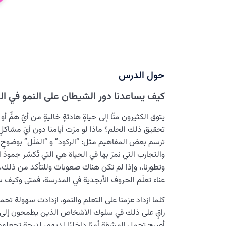
حول الدرس
كيف يساعدنا دور الشيطان على النمو في ال
يتوق الكثيرون منّا إلى حياةٍ هادئةٍ خاليةٍ من أيّ همٍّ أ
تحقيق ذلك الحلم؟ ماذا لو مرّت أيامنا دون أيّ مشاكلٍ
ترسم بعض المفاهيم مثل: “الركود” و “المَلَل” بوضوحٍ أك
والتجارب التي نمرّ بها في الحياة هي التي تُكسّر جمودَ ا
وتطورنا.، وإذا لم تكن هناك صعوبات وللتأكد من ذلك، 
عناء تعلّم الحروف الأبجدية في المدرسة، فمتى وكيف 
كلما ازداد عزمنا على التعلم والنمو، ازدادت سهولة ت
راقٍ على ذلك في سلوك الأشخاص الذين يطمحون إلى بلوغ
أصبح تحمل المشقة أمرًا داخليًا لديهم، لدرجةٍ تجعله