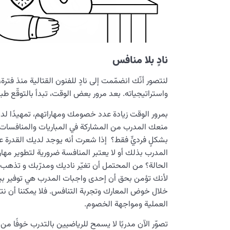
نادٍ بلا منافس
لنتصور أنّك انضمّمت إلى نادٍ للفنون القتالية منذ فترة، 
واستراتيجياته. بعد مرور بعض الوقت، تبدأ بالتوقّع طب
بمرور الوقت زيادة عدد خصومك ومهاراتهم، تمهيدًا لدخ
منعك المدرب من المشاركة في المباريات والمنافسات 
بشكلٍ فرديٍّ فقط؟ إذا شعرت أنه يوجد لديك القدرة ع
المدرب بذلك أو لا يعتبر المنافسة ضرورية لتطوير مها
الحالة؟ من المحتمل أن تغيّر ناديك ومدرّبك و تذهب إ
لأنك تؤمن بحق أن إحدى واجبات المدرب هي توفير بيئة
خلال خوض المعارك وتجربة التنافس. فلا يمكننا أن نتط
العملية ومواجهة الخصوم.
تصوّر الآن مدربًا لا يسمح للرياضيين بالتدرب خوفًا من 