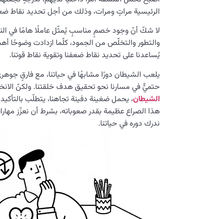
الرئيسية مراتٍ ومرات، وذلك من أجل تحديد نقاط ضعفه
لا شكّ أنّ وجود خصمٍ مناسبٍ يُمثّل عاملًا هامًا في النم
والتطور والتخلّص من الجمود، كلّما ازدادت وضوحًا أهمي
يُساعدنا على تحديد نقاط ضعفنا وتقوية نقاط قوتنا.
يلعب الشيطان دورًا مشابهًا في حياتنا، مع فارقٍ جوهريّ
حتميٌّ في مسارنا نحو تحقيق هدف خلقتنا. ولكنّ الان
الشيطان
، يحمل ضغينة دفينة تجاهنا، يتطلّب بالتأكيد وعي
هذا الصراع عظيمة بقدر صعوباته، بشرط أن نعزّز مهارا
ندرك دوره في حياتنا.