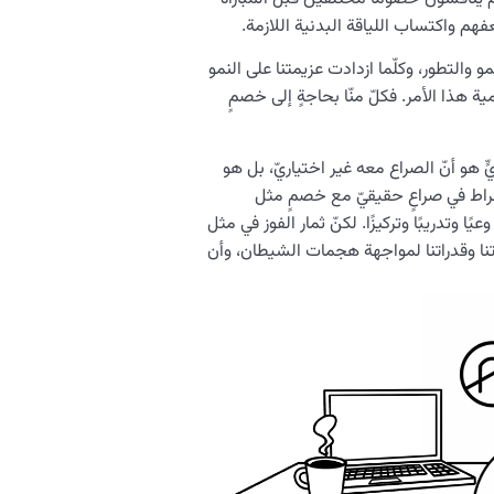
م واكتساب اللياقة البدنية اللازمة.
و والتطور، وكلّما ازدادت عزيمتنا على النمو
ة هذا الأمر. فكلّ منّا بحاجةٍ إلى خصمٍ
ٍ هو أنّ الصراع معه غير اختياريّ، بل هو
خراط في صراعٍ حقيقيّ مع خصمٍ مثل
ًا وتدريبًا وتركيزًا. لكنّ ثمار الفوز في مثل
تنا وقدراتنا لمواجهة هجمات الشيطان، وأن