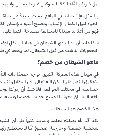
أول ضربةٍ يتلقّاها. كلا السلوكين غير طبيعيين ولا يوج
وبالمثل، فإنّ حياتنا في الواقع ليست بعيدةً عن حياة
الحياة لنيل الكمال الإنساني ونصبح أشبه بالإنسان الكام
فهو من أعدّ لنا ميدانًا للمسابقة بمساحة الدنيا كلها.
فلذا علينا أن ندرك دور الشيطان في حياتنا بشكلٍ أوضح،
الصعوبات الناشئة من قبل الشيطان، لما يضعه في طريقنا 
ماهو الشيطان من خصم؟
في ميدان هذه المعركة الكبرى، نواجه خصمًا دائم التأه
لتحقيق النصر علينا. لكنّ الله تعالى، في المقابل، يُنير
خصائصه في مختلف المواقف. فلا شكّ أنّ إدراكنا لوجود عد
الغفلة. بل إنّ معرفتنا لجميع جوانب خصمنا وبنيته، م
هذا الخصم هو الشيطان
.
لقد أكّد الله بصفته معلّمنا و مربينا كثيراً على أن ال
شخصيّة حقيقيّة و خارجيّة. صحيحٌ أنّنا لا نستطيع رؤية