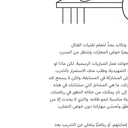
وتكابد بجدٍّ لتعلم تقنيات القتال
يعيًا خوض المعارك، وتنتظر من المدربِ
ولك غمار المباريات الرسمية. لكن ماذا لو
التمهيدية، وطلب منك الاستمرار بالتدرب
لى المشاركة في المسابقة، ولكن لا يسمح لك
رتك، ما هي المشاعرُ التي ستنتابك في هذه
لى نادٍ يمكنك من خلاله التطور في رياضتك،
 مناسبة لنمو طلابه. والذي لا يحدث إلا من
وّر ونُحسّن مهاراتنا دون خوض التجارب
إصابتهم، أو رياضيًّا يتخلى عن التدريب بعد