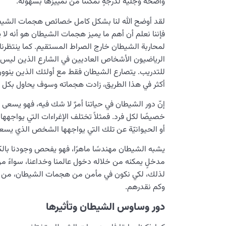
واضحةٌ وجلّيةٌ لدرجةٍ تُمكّننا من تمييزها بسهولة.
لقد أوضح الله لنا بشكل كامل خصائص هجمات الشيطان
فإننا نعلم أن أهم ما يميز هجمات الشيطان هو أنه لا ي
لمحاربة الشيطان خارج الصراط المستقيم. كما ينتظرنا 
الرياضيون الأشخاص العاديين في الشارع الذين ليس ل
للتدريب. يتصارع الشيطان فقط مع أولئك الذين ينوون ا
أكثر في هذا الطريق، زادت هجماته وسوف يحاول بكل ط
إنّ دور الشيطان في حياتنا أمرٌ لا شك فيه، فهو يسعى 
خصيصًا لكل فرد. فمثلاً تختلف الإغراءات التي يواجهه
أو الحيوانيّة عن تلك التي يواجهها الشخص الذي يسعى 
يشبه الشيطان مهندسًا ماهرًا، فهو يفحص وجودنا بال
مدخلٍ يمكنه من خلاله دخول عالمنا وخداعنا، سواءً من
لذلك، لكي نكون في مأمن من هجمات الشيطان، من ال
وكم نقدرهم.
دور وساوس الشيطان
وتأثيرها