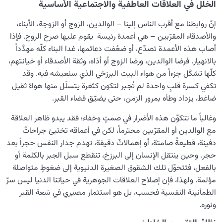
الخلل في العلاقات العاطفية والاجتماعية الأساسية
إنّ روابطنا مع أقرب الناس إلينا – الوالدين، الزوج أو الزوجة، الأبناء،
والأصدقاء المقرّبين – هي أعمدة رئيسة يقوم عليها صرح الروح. فإذا
أصاب هذه الأعمدة تصدّع، أو ضعُفت دعائمها، غدا البناء كلّه مهدَّداً
بالانهيار. فرضا الوالدين، ورضا الزوج أو أذاه، وثقة الأصدقاء أو خيانتهم،
كلّها تشكّل جزءاً من هواء البيت البرزخي الذي سنعيشه فيه. وقد
تكفي كسرة قلبٍ واحدة لم تُجبر لتكون كثغرة يتسلّل منها هواءٌ ثقيل
ضاغط، يزداد وطأه بمرور الزمن، حتى يضيّق فضاء القبر.
وغالباً ما تتكوّن هذه الأضرار في صمتٍ وخفاء؛ فقد يبدو ظاهر العلاقة
مع الوالدين أو المقرّبين محترماً، لكن في أعماقه تختبئ جراحاتٌ
دفينة، قطيعةٌ صامتة، أو إهمالاتٌ دقيقة، تهدم جدار النفس حجراً بعد
حجر. وحين ينتقل الإنسان إلى البرزخ، تنقطع سبل الجبر بالكلمة أو
بالفعل، فتتحوّل تلك الشقوق الصغيرة الدنيوية إلى ضغوطٍ متواصلة
مؤلمة. ولهذا، فإن إصلاح العلاقات الجوهرية في حياتنا الدنيا ليس سرّ
الطمأنينة النفسية فحسب، بل هو استثمار مصيري في سَعة القبر
ونوره.