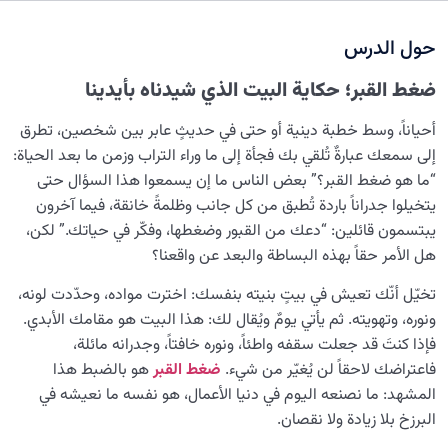
نضوج الطفل الغالي للروح
0/8
حول الدرس
القضاء والقدر والاختيار
0/13
ضغط القبر؛
حكاية البيت الذي شيدناه بأيدينا
الابتلاء والامتحان في مسيرة الحياة
0/26
أحياناً، وسط خطبة دينية أو حتى في حديثٍ عابر بين شخصين، تطرق
الشيطان… العدوّ المبين
0/14
إلى سمعك عبارةٌ تُلقي بك فجأة إلى ما وراء التراب وزمن ما بعد الحياة:
“ما هو ضغط القبر؟” بعض الناس ما إن يسمعوا هذا السؤال حتى
الأمراض الخفية للروح
0/15
يتخيلوا جدراناً باردة تُطبق من كل جانب وظلمةً خانقة، فيما آخرون
يبتسمون قائلين: “دعك من القبور وضغطها، وفكّر في حياتك.” لكن،
معرفة الجنة والنار
0/22
هل الأمر حقاً بهذه البساطة والبعد عن واقعنا؟
النظرة الأبدية والاستعداد للآخرة
0/14
تخيّل أنّك تعيش في بيتٍ بنيته بنفسك: اخترت مواده، وحدّدت لونه،
ونوره، وتهويته. ثم يأتي يومٌ ويُقال لك: هذا البيت هو مقامك الأبدي.
أهمية العلاقة بين الإدراك والرغبة: كيف يوجّه الإدراك مسارات
فإذا كنتَ قد جعلت سقفه واطئاً، ونوره خافتاً، وجدرانه مائلة،
رغباتنا؟
فاعتراضك لاحقاً لن يُغيّر من شيء.
ضغط
القبر
هو بالضبط هذا
المشهد: ما نصنعه اليوم في دنيا الأعمال، هو نفسه ما نعيشه في
أهمية معرفة الآخرة وظروفه: كيف تؤثر على حياتنا الدنيوية؟
البرزخ بلا زيادة ولا نقصان.
حلول لتقليل الضغط النفسي الناتج عن مشقات الحياة