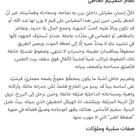
نظامُ التقيـيم الخاطئ
لكلِّ إنسانٍ مقياسٌ داخليّ يزن به نجاحه، وسعادتَه وطمأنينته. غير أنّ
الخطر يكمن حين يُبنى هذا المقياس على قيمٍ لا وزن لها عند الله، أو
قد تكون وبالاً عليه؛ كحبِّ الشهرة، وجمع المال بلا حدود، وتفاخر
بالمظاهر، أو انغماس في ملذّات عاجلة. عندئذٍ تُستنزَف الجهود كلّها
في تشييد بناءٍ لا يمتدُّ عمره إلّا إلى لحظة الموت، ويصير الطريق
محفوفاً بمنافساتٍ عقيمة، وحسراتٍ لا تنتهي، وضغوطٍ نفسيّةٍ خانقة.
تلك الضغوط تتراكب شيئاً فشيئاً كأثقالٍ فوق سقف بيت النفس،
فتُضيّق مساحته وتُضعف بنيانه.
وتقيـيم خاطئ أشبهُ ما يكون بمخطَّطٍ معوجٍّ يضعه معماريّ، فيشيّد
على أساسه بيتاً قد يبدو من الخارج فخماً، لكن جدرانه مائلة، وأركانه
واهية، ومساحاته الداخليّة ضيّقة خانقة. وحين نرحل إلى البرزخ، تزول
كلُّ الزينة المزيَّفة، وينكشف لنا الهيكل الحقيقيّ الذي بنيناه: بيتٌ عليل
البنية، سقيم الأساس. هنالك يظهر اعوجاجه وضيقُ فضائه في صورة
“ضغطة القبر” التي لا مهرب منها.
صفات سلبية وملوّثات