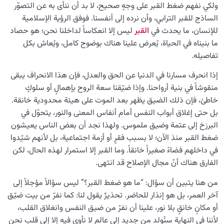
ولكي نفهم ضغط القبر على وجهٍ صحيح، لا بد أن ننأى به عن التصوّر
وصراعاتها
الساذج للقبر الترابي، وأن نرده إلى أنفسنا. فوفق الرؤية الإسلامية
للإنسان، ما يحدث في
القبر
ليس إلا انعكاساً لداخلنا نحن؛ هو حصاد
منبع إدراك العالم: الأفعال ودلالاتها في عالم الدنيا
ما بنيناه في الحياة، يُعرض علينا هناك بوضوح كامل، ويُعاش بكل
الرؤية الأبدية وتأثيرها في الأخلاق، ومستوى السعادة، وكيفية
تفاصيله.
بناء العلاقات
إذا انحرف مسارنا في الدنيا عن الحق والعدل، فإن هذا الانحراف يبقى
ما نتيجة الغفلة عن الأبدية؟ وكيف تُغيِّر مجرى حياتنا؟
منقوشاً في بنية أرواحنا. وإذا ضيّقنا سعة الروح بإهمالٍ أو سلوكٍ
خاطئ، فإن ذلك الضيق يظهر بعد الموت على هيئة محدودية خانقة.
ما هي مستلزمات الرحلة من الدنيا إلى الآخرة؟ وما دور سلامة
بل حتى إغلاق أبواب النفس أمام أنفاس المعنى والنور، يتحوّل في
الحياة الدنيوية في مصيرنا الأبدي؟
البرزخ إلى عتمة وضيق ملموس. ولهذا نجد أن بعض الناس يعيشون
ما أسباب تولّد الشك؟ وكيف يُهدِّدنا الشك في الطريق نحو
ضغط القبر منذ الآن؛ لا بسبب فقرٍ أو أزمة اجتماعية، بل لأنهم شيّدوا
الأبدية؟
في داخلهم فضاءً صغيراً خانقاً. وما القبر إلا استمرار لهذه الحال، لكن
الفارق هناك أنّ مجال الإصلاح قد انتهى.
ما خطر الشِّرك؟ ولماذا يُعَدّ من الذنوب التي لا تُغفَر؟
من هنا يتبين أن سؤال: “ما هو ضغط القبر؟” ليس سؤالاً مؤجلاً إلى
من هو المحبوب الحقيقي للإنسان؟ ولماذا هو وحده من
آخر العمر، بل هو إنذار للحاضر. تحذيرٌ يقول لنا: كما نفرّ من بيت ضيّق
يحقّق سكينة القلب؟
أو مكانٍ خانقٍ بلا نور، علينا أن نفرّ من ضيق النفس وانغلاق القلب،
لأننا في النهاية سنُولد من جديد إلى عالمٍ لا نأوي فيه إلا إلى قلبٍ نحن
ما هو ضَغط القبر ولماذا يُطرح كإنذار لإصلاح النفس؟