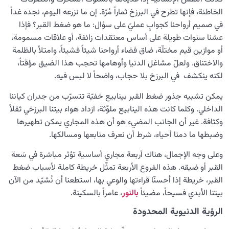
الخاطئة، فإنها تطرح في البرزخ ثماراً مُرّة. إن ما نزرعه اليوم، نجده غداً
في صميم أرواحنا كجوابٍ عمليّ على سؤال: ما هو ضغط القبر؟ فإذا
عشنا سنوات طويلة على أساس معتقدات زائفة، أو علاقات مسمومة،
أو موازين قيم مختلّة، ضاق فضاء أرواحنا شيئاً فشيئاً، وامتلأ بالظلمة
والاختناق. ولعلّ مشاغل الدنيا وأوهامها تحجب هذا الضيق مؤقتاً،
لكنه ينكشف في البرزخ بلا حجاب، واضحاً لا لبس فيه.
يمكن تشبيه جذور ضغط القبر بينابيع خفيّة تتسرّب من جدران كياننا
الداخلي. وكلما كانت هذه الينابيع ملوّثة، ازداد هواء بيتنا البرزخي ثقلاً
وكثافة. غير أن الجانب المضيء هو أن هذه المجاري يمكن تطهيرها
وضبطها ما دمنا أحياء، شرط أن نعرف منابعها ومسالكها.
وعلى وجه الإجمال، هناك أربعة مجاري أساسية تؤثر مباشرة في سَعة
القبر أو ضيقه. هذه الفروع الأربعة تمثّل خريطة كاملة لأسباب ضغط
القبر، خريطة إذا أحسنّا قراءتها والوعي بها، استطعنا أن نُشيّد من الآن
بيتنا الأبدي فسيحاً، مضيئاً
بالنور
، عامراً بالسكينة.
الرؤية الدنيوية المحدودة