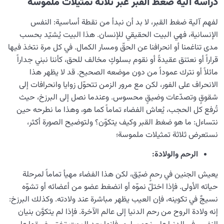
دراسة آلية ضغط القبر عبر ثلاثة تمثيلات ملموسة
لفهم آلية ضغط القبر، لا بد أن نبدأ من نقطة أساسية: النفس
الإنسانية، فهي البيت الحقيقي للإنسان. هذا البيت يُشيّد بحسب
مدى تناغمنا أو انحرافنا عن الحقّ ومسار الكمال. في كل مرة نتخذ فيها
قراراً أو نعتنق عقيدةً أو نقوم بسلوكٍ مخالف للحق، كأننا نبني جداراً
مائلاً أو نترك عموداً من دون موضعه الصحيح. قد لا يظهر هذا
الانحراف على الفور، لكن مع مرور الزمن تتحوّل زوايا وانحرافات إلى
شقوقٍ وتصدّعات وضيقٍ محسوس. وعندما نصل إلى البرزخ، حيث
تُرفع كل الحجب، يُعاش الفضاء تماماً كما هو، وهذا ما نطرحه حين
نتساءل: ما هو ضغط القبر وكيف يتكوّن؟ ولتوضيح الصورة أكثر،
نستعرض ثلاثة تمثيلات ملموسة؛
الرحم والولادة:
يعيش الجنين في رحمٍ ضيّق، لكن هذا الفضاء مهيأ تماماً لمرحلة
حياته الأولى. فإذا اختلّ نموّه أو انضغط عضو من أعضائه أو تشوّه
نسيجٌ في تكوينه، فإن العيب يظهر مباشرة عند ولادته. وكذلك البرزخ:
إنه ولادة الروح من رحم الدنيا إلى عالم الآخرة. فإذا لم يتكوَّن بنيان