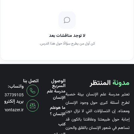
لا توجد مناقشات بعد
كن أول من يطرح سؤالًا حول هذا الدرس.
مدونة
المنتظر
الوصول
اتصل بنا
السريع
واتساب:
مدرسة علم
تعتبر مدرسة علم الإنسان بيئة خصبة
6737739105
الإنسان
بريد إلكتروني
لطرح أسئلة كبرى حول وجود الإنسان
ما هوعلم
@montazer.ir
ومعناه. إن التساؤلات التي لا تزال دون
الإنسان ؟
إجابة حول طبيعتنا وعلاقتنا بالكون قد
کتب
تساهم في شعور الإنسان بالقلق والحزن