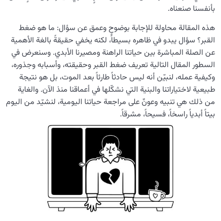
بأنفسنا صنعناه.
ما هي صيغة اكتساب الاسم؟ وكيف يمكننا من خلال عباداتنا
هذه المقالة محاولة للإجابة بوضوحٍ وعمق عن سؤال: ما هو ضغط
أن نبلغ أسماء الله؟
القبر؟ سؤال يبدو في ظاهره بسيطاً، لكنه يخفي حقيقةً بالغة الأهمية
التضاد: ميدان النمو؛ كيف ولماذا يشكّل التضاد مساراً للتطور؟
عن الصلة المباشرة بين حياتنا الراهنة ومصيرنا الأبدي. وسنعرض في
السطور المقال التالية تعريف ضغط القبر وحقيقته، وأسبابه وجذوره،
کیفیة الانتقال إلى الآخرة؛ كيف نُحسن الاستعداد لها؟
وكيفية عمله، لنبيّن أنه ليس حادثاً طارئاً بعد الموت، بل هو نتيجة
طبيعية لاختياراتنا والبنية التي نشكّلها في أعماقنا منذ الآن. والغاية
من الخيال إلى سلامة القلب
0/31
من ذلك هي تنبيه وعونٌ على مراجعة حياتنا اليومية، لنشيّد من اليوم
بيتاً أبدياً راسخاً، فسيحاً، مشرقاً.
الإنسان محور الخلق
0/9
رؤية عالم الغيب
0/9