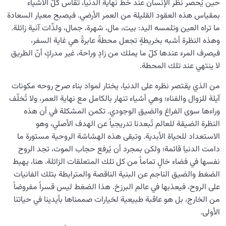
حين يُحصر نظر الإنسان عند خطّ نهاية الدنيا، تُقاس كلّ الأشياء
بمقياس هذه العقود القليلة من العمر الأرضي. فيصبح معيار السعادة
ما تراه العين وتلمسه اليد: بيت، مال، شهرة، جمال، ولذّات آنية زائلة.
وهذه النظرة أشبه بخريطةٍ تجعل محطةً عابرةً هي غاية السفر،
فيصرف المرء عندها كلّ ما يملك من زادٍ وراحة، غير مدركٍ أنّ الطريق
لا ينتهي عند تلك المحطة.
من الذي يقتصر نظره على الدنيا، يختار لمواد بناء صرح روحه مكونات
آيلة للزوال والفناء؛ وهي أشياء تنهار بالكامل مع نهاية العمر، ولا تُخلّف
وراءها سوى الفراغ والضيق الوجودي. تكمن المشكلة في أن هذه
النظرة الضيقة للعالم تُبعدنا تدريجياً عن الهدف الأصلي، وهو
الاستعداد للحياة الأبدية. وتبقى هذه الهشاشة الروحية مستورة ما
دامت الدنيا قائمة؛ ولكن بمجرد أن يُرفع حجاب الموت، تجد الروح
نفسها في فضاء خالٍ تماماً من كل تلك المتعلقات الزائلة. هنا، يهبط
الضغط والضيق الناجم عن البنية الناقصة والمترابطة بتلك الفانيات
على الروح، فيعذبها في عالم البرزخ. هذا الضغط ليس قسراً مفروضاً
من الخارج، بل هو عاقبة طبيعية لخيارات صممناها بأيدينا في حياتنا
الأولى.