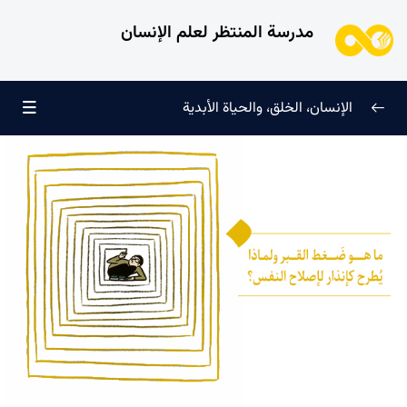
مدرسة المنتظر لعلم الإنسان
الإنسان، الخلق، والحياة الأبدية
الإنسان وتجليات الوجود
0/6
علامات النضج في طريق الحق
0/5
لماذا خُلقنا؟
0/4
سرّ الفرح والسكينة الدائمة
0/13
العائلة السماوية للإنسان
0/13
هندسة النفس وتهذيب الروح
0/11