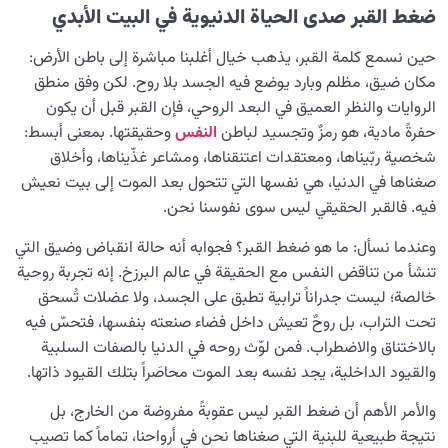
ضغط القبر صدى الحياة الدنيوية في البيت الأبدي
حين نسمع كلمة القبر، يذهب خيال أغلبنا مباشرة إلى باطن الأرض:
مكان ضيق، مظلم وبارد يوضع فيه الجسد بلا روح. لكن وفق منطق
الروايات والنظر العميق في البعد الروحي، فإن القبر قبل أن يكون
حفرةً مادية، هو رمزٌ وتجسيد لباطن
النفس
وحقيقتها. بمعنى أبسط:
شخصية ربّيناها، ومعتقدات اعتنقناها، ومشاعر غذّيناها، وأخلاق
صغناها في الدنيا، هي نفسها التي تتحول بعد الموت إلى بيت نعيش
فيه. فالقبر الحقيقي ليس سوى نفوسنا نحن.
وعندما نسأل: ما هو ضغط القبر؟ فجوابه أنه حالة انقباض وضيق التي
تنشأ من تناقض النفس مع الحقيقة في عالم البرزخ. إنه تجربة روحية
خالصة؛ ليست جدراناً ترابية تطبق على الجسد، ولا عضلات تُسحق
تحت التراب، بل روحٌ تعيش داخل فضاء صنعته بنفسها، فتحسّ فيه
بالاختناق والاضطراب. فمن لوّث روحه في الدنيا بالصفات السلبية
والقيود الداخلية، يجد نفسه بعد الموت محاصَراً بتلك القيود ذاتها.
والأمر الأهم أن ضغط القبر ليس عقوبةً مفروضة من الخارج، بل
نتيجة طبيعية للبنية التي صغناها نحن في أرواحنا، تماماً كما تصيب