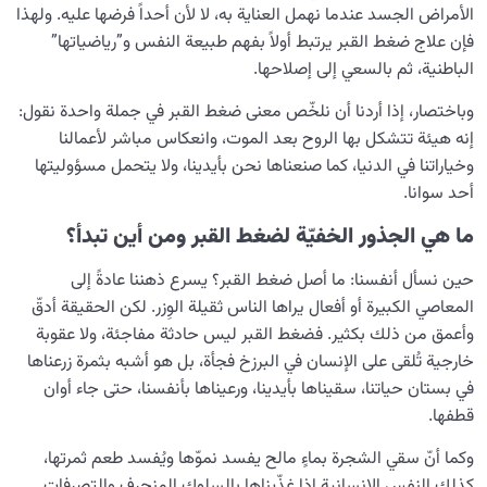
الأمراض الجسد عندما نهمل العناية به، لا لأن أحداً فرضها عليه. ولهذا
فإن علاج ضغط القبر يرتبط أولاً بفهم طبيعة النفس و”رياضياتها”
الباطنية، ثم بالسعي إلى إصلاحها.
وباختصار، إذا أردنا أن نلخّص معنى ضغط القبر في جملة واحدة نقول:
إنه هيئة تتشكل بها الروح بعد الموت، وانعكاس مباشر لأعمالنا
وخياراتنا في الدنيا، كما صنعناها نحن بأيدينا، ولا يتحمل مسؤوليتها
أحد سوانا.
ما هي الجذور الخفيّة لضغط القبر ومن أين تبدأ؟
حين نسأل أنفسنا: ما أصل ضغط القبر؟ يسرع ذهننا عادةً إلى
المعاصي الكبيرة أو أفعال يراها الناس ثقيلة الوِزر. لكن الحقيقة أدقّ
وأعمق من ذلك بكثير. فضغط القبر ليس حادثة مفاجئة، ولا عقوبة
خارجية تُلقى على الإنسان في البرزخ فجأة، بل هو أشبه بثمرة زرعناها
في بستان حياتنا، سقيناها بأيدينا، ورعيناها بأنفسنا، حتى جاء أوان
قطفها.
وكما أنّ سقي الشجرة بماءٍ مالح يفسد نموّها ويُفسد طعم ثمرتها،
كذلك النفس الإنسانية إذا غذّيناها بالسلوك المنحرف والتصرفات