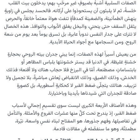
الصفات السلبية أشبهُ بضيوفٍ غيرِ مرحّبٍ بهم؛ يدخلون بيت القلب
خلسةً، ثم لا يلبثون أن يستحوذوا على أركانه. فالحسد يجلس في زاويةٍ
ينهش الطمأنينة، والضغينة كمدفأةٍ تنفث هواءً معتماً خانقاً، والحرص
يثقل السقف حتى ينحني، والبخل يغلق الأبواب والنوافذ. هذه الخصال
لا تترك على جدار النفس ندوباً عابرة، بل تسرق يوماً بعد يوم من سَعة
الروح، ومن انسجامها مع أجواء الحياة الأبدية.
من يعيش أسيراً لهذه الصفات، إنما يبني جدران بيته الروحي بحجارةٍ
خشنةٍ غليظة. في الدنيا قد يستر خشونتها بلباس المظاهر أو
بابتساماتٍ مصطنعة، أمّا في البرزخ فلا حجاب هناك ولا أقنعة؛ فذلك
الخدش، وذلك الضيق، وذلك الانقباض يُعاش مباشرةً، بلا تجميل ولا
تزييف. هنالك يتجلّى ضغط القبر لا كحكايةٍ أسطورية، بل كصورةٍ
صادقة للجدران التي شيدناها بأيدينا وباختيارنا.
وهذه الأصناف الأربعة الكبرى ليست سوى تقسيمٍ إجمالي لأسباب
ضغط القبر، إذ يندرج تحت كلٍّ منها عشرات الفروع والأمثلة. والتأمل
في تفاصيلها، وفهم جذورها، هو المفتاح لبناء نفسٍ واسعة، نيّرة،
مطمئنّة، وهو ما سنفصّله في مقالات قادمة.