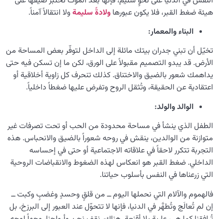
النفس في الدنيا على نحوٍ سليم، فإنها بعد الموت تختبر ضيقها على
هيئة ضغط القبر، فلا يكون عبورها
ولادة
ً
سليمة
ولا انتقالاً آمناً.
البناء والمعمار:
تخيّل أن تبني جدران بيتك مائلة إلى الداخل لتوفّر بعض المساحة من
الأرض. قد يبدو التصميم مقبولاً على الورق، لكن ما إن تسكن فيه حتى
يداهمك شعور بالضيق والاختناق. كذلك تنحرف كل زاوية أخلاقية أو
اعتقادية عن الحقيقة، وتُثقل الروح وتفرض عليها ضغطاً داخلياً.
الوالد والولد:
الطفل الذي ينشأ في مساحة محدودة من الحب أو تحت تصرفات غير
متوازنة من الوالدين، ينقش في روحه شعوراً بالضيق والانحباس. هذه
التجربة تتكرر لاحقاً في علاقاته الاجتماعية أو حتى في إحساسه
الداخلي. ضغط القبر هو انعكاس لهذه الضغوط والانقباضات الروحية
التي زرعناها في النفس بأسلوب حياتنا.
فالهموم والآلام التي نحملها اليوم ــ من قلقٍ وحسدٍ وغضبٍ وكبت ــ
إن لم تُعالَج وتُطهَّر في الدنيا، فإنها لا تتحوّل عند العبور إلى البرزخ، بل