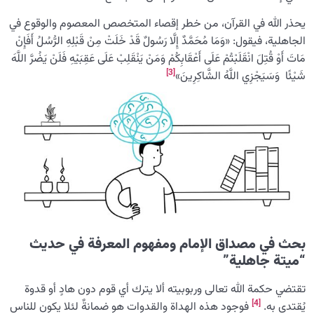
يحذر الله في القرآن، من خطر إقصاء المتخصص المعصوم والوقوع في
الجاهلية، فيقول: «وَمَا مُحَمَّدٌ إِلَّا رَسُولٌ قَدْ خَلَتْ مِنْ قَبْلِهِ الرُّسُلُ أَفَإِنْ
مَاتَ أَوْ قُتِلَ انْقَلَبْتُمْ عَلَى أَعْقَابِكُمْ وَمَنْ يَنْقَلِبْ عَلَى عَقِبَيْهِ فَلَنْ يَضُرَّ اللَّهَ
[3]
شَيْئًا وَسَيَجْزِي اللَّهُ الشَّاكِرِينَ»
بحث في مصداق الإمام ومفهوم المعرفة في حديث
“میتة جاهلية”
تقتضي حكمة الله تعالى وربوبيته ألا يترك أي قوم دون هادٍ أو قدوة
[4]
يُقتدى به.
فوجود هذه الهداة والقدوات هو ضمانةٌ لئلا يكون للناس