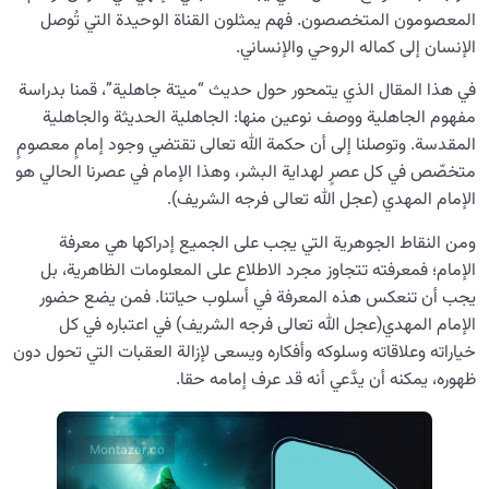
المعصومون المتخصصون. فهم يمثلون القناة الوحيدة التي تُوصل
الإنسان إلى كماله الروحي والإنساني.
في هذا المقال الذي يتمحور حول حديث “ميتة جاهلية”، قمنا بدراسة
مفهوم الجاهلية ووصف نوعين منها: الجاهلية الحديثة والجاهلية
المقدسة. وتوصلنا إلى أن حكمة الله تعالى تقتضي وجود إمامٍ معصومٍ
متخصّص في كل عصرٍ لهداية البشر، وهذا الإمام في عصرنا الحالي هو
الإمام المهدي (عجل الله تعالى فرجه الشريف).
ومن النقاط الجوهرية التي يجب على الجميع إدراكها هي معرفة
الإمام؛ فمعرفته تتجاوز مجرد الاطلاع على المعلومات الظاهرية، بل
يجب أن تنعكس هذه المعرفة في أسلوب حياتنا. فمن يضع حضور
الإمام المهدي(عجل الله تعالى فرجه الشريف) في اعتباره في كل
خياراته وعلاقاته وسلوكه وأفكاره ويسعى لإزالة العقبات التي تحول دون
ظهوره، يمكنه أن يدَّعي أنه قد عرف إمامه حقا.