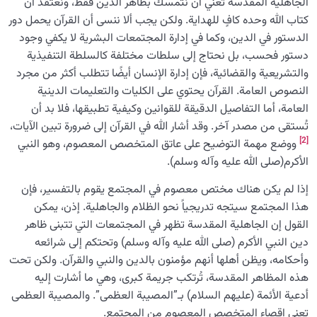
الجاهلية المقدسة تعني أن نتمسك بظاهر الدين فقط، ونعتقد أن
كتاب الله وحده كافٍ للهداية. ولكن يجب ألا ننسى أن القرآن يحمل دور
الدستور في الدين، وكما في إدارة المجتمعات البشرية لا يكفي وجود
دستور فحسب، بل نحتاج إلى سلطات مختلفة كالسلطة التنفيذية
والتشريعية والقضائية، فإن إدارة الإنسان أيضًا تتطلب أكثر من مجرد
النصوص العامة. القرآن يحتوي على الكليات والتعليمات الدينية
العامة، أما التفاصيل الدقيقة للقوانين وكيفية تطبيقها، فلا بد أن
تُستقى من مصدر آخر. وقد أشار الله في القرآن إلى ضرورة تبين الآيات،
[2]
ووضع مهمة التوضيح على عاتق المتخصص المعصوم، وهو النبي
الأكرم(صلى الله عليه وآله وسلم).
إذا لم يكن هناك مختص معصوم في المجتمع يقوم بالتفسير، فإن
هذا المجتمع سيتجه تدريجياً نحو الظلام والجاهلية. إذن، يمكن
القول إن الجاهلية المقدسة تظهر في المجتمعات التي تتبنى ظاهر
دين النبي الأكرم (صلى الله عليه وآله وسلم) وتحتكم إلى شرائعه
وأحكامه، ويظن أهلها أنهم مؤمنون بالدين والنبي والقرآن. ولكن تحت
هذه المظاهر المقدسة، تُرتكب جريمة كبرى، وهي ما أشارت إليه
أدعية الأئمة (عليهم السلام) بـ”المصيبة العظمى”. والمصيبة العظمى
تعني إقصاء المتخصص المعصوم من المجتمع.