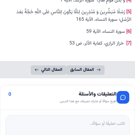
[4]
وَ لِكُلِّ قَوْمٍ هَادٍ؛ سورة الرعد، الآية 7
[5]
رُسُلًا مُبَشِّرِينَ وَ مُنْذِرِينَ لِئَلَّا يَكُونَ لِلنَّاسِ عَلَى اللَّهِ حُجَّةٌ بَعْدَ
الرُّسُلِ؛ سورة النساء، الآية 165
[6]
سورة النساء، الآية 59
[7]
خزاز الرازي، كفاية الأثر، ص 53
المقال السابق
المقال التالي
التعليقات والأسئلة
0
اطرح سؤالًا أو شارك تجربتك مع هذا الدرس.