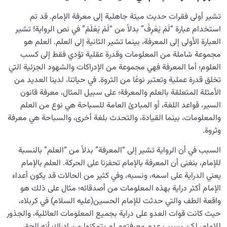
تشير أولى فقرات حديث میتة جاهلية إلى معرفة الإمام. قد تم
استخدام عبارة “لَمْ يَعْرِفْ” بدلاً من “لَمْ يَعْلَمْ” في نص الرواية! تشير
العبارة الأولى إلى المعرفة، بينما تشير الثانية إلى العلم. العلم هو
مجموعة شاملة من المعلومات وقدرة عقلية تؤدي فقط إلى کسب
العلوم؛ أما المعرفة فهي مجموعة من الإدراكات والشهود الجزئية التي
تخلق قدرة عملية وتعتبر نوعًا من الثروة. في حياتنا، لدينا العديد من
الأمثلة المتعلقة بالعلم والمعرفة؛ على سبيل المثال، معرفة قانون
السير، قواعد اللغة، أو المبادئ العامة للسباحة هي نوع من العلم
والمعلومات، بینما القيادة، والتحدث بلغة أخرى، والسباحة هي معرفة
وثروة.
السبب في أن الرواية تشير إلى “المعرفة” بدلاً من “العلم” بالنسبة
للإمام، بنغنى أن المعرفة بالإمام تحفزنا على الحركة. العلم بالإمام
يعني الدراية على اسمه، ونسبه، وفي كثير من الحالات قد يكون أعداء
الإمام أكثر دراية بهذه المعلومات من أصدقائه؛ مثال على ذلك هو
واقعة الطف والتي حدثت للإمام الحسين(عليه السلام) في كربلاء،
حيث كانت قوات العدو على دراية بجميع المعلومات العائلية، والجذور
للإمام، لكن بسبب عدم معرفتهم لم يتمكنوا من إدراك أنه الحق