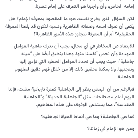
إمامه الخاص، وأن واجبنا هو التعرف على إمام عصرنا.
مفهوم الحصن الآمن في حديث سلسلة الذهب: لماذا ‘لا إله إلا
الله’ هي حصن الله؟
لكن السؤال الذي يطرح نفسه، هو: ما المقصود بمعرفة الإمام؟ هل
يكفي أن نعرف اسمه وصفاته الظاهرية ونسبه لنكون قد بلغنا المعرفة
ما المعيار المحدد لعلاقتنا بأهل البيت عليهم السلام؟ وماذا
الحقيقية؟ أم أن المعرفة تتجاوز هذه الأمور الظاهرية؟
نعرف عن علاقتنا الحقيقية والحقوقیة بهم؟
للابتعاد عن المخاطر في أي مجال، يجب أن ندرك ماهية العوامل
ما هي العائلة السماوية وما علاقتها بهدف الخلق؟
المهددة وأن نحمي أنفسنا منها. وهذا ينطبق أيضًا على “ميتة
جاهلية”، حيث يجب أن نحدد العوامل الخطرة التي تؤدي إليه
هندسة النفس وتهذيب الروح
0/11
ونتجنبها. ولا يمكننا تحقيق ذلك إلا من خلال فهم دقيق لمفهوم
الجاهلية.
نضوج الطفل الغالي للروح
0/8
فبالرغم من أن البعض ينظر إلى الجاهلية كفترة تاريخية مضت، فإننا
القضاء والقدر والاختيار
0/13
اليوم أمام مصطلحات مثل “الجاهلية الحديثة” و”الجاهلية
المقدسة”، مما يستدعي الوقوف على هذه المفاهيم.
الابتلاء والامتحان في مسيرة الحياة
0/26
فما هي الجاهلية؟ وما هي أنماط الحياة الجاهلية؟
الشيطان… العدوّ المبين
0/14
ومن هو الإمام في زماننا؟
الأمراض الخفية للروح
0/15