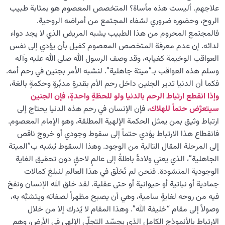
علاجهم. أليست هذه مأساة؟ المتخصص المعصوم هو بمثابة طبيب
الروح، وحضوره ضروري لشفاء المجتمع من أمراضه الروحية.
فالمجتمع المحروم من هذا الطبيب يشبه المريض الذي لا يجد دواء
لدائه. إن عدم معرفة المتخصص المعصوم كفيل بأن يؤدي إلى نفس
العواقب الوخيمة كغيابه، وقد وصف الرسول الله صلى الله عليه وآله
وسلم هذه العواقب بـ”میتة جاهلية”. لنشبه الأمر بجنين في رحم أمه.
فكما أن الدنيا تدير الجنين داخل رحم الأم بقدرةٍ مدبِّرةٍ وحكمةٍ بالغة،
وإذا
انقطع
ارتباط
الرحم
بالدنيا
ولو
للحظة
ٍ
واحدة
ٍ،
فإن
الجنين
سيتعر
ض
حتما
ً
للهلاك
، فإن الإنسان في رحم هذه الدنيا يحتاج إلى
ارتباط وثيق بمن يمثل الحكمة الإلهية المطلقة، وهو الإمام المعصوم.
فانقطاع هذا الارتباط يؤدي حتماً إلى سقوط وجودي أو خروج ناقص
إلى المرحلة المقال التالية من الوجود. وهذا السقوط يُشبه ب”الميتة
الجاهلية”، الذي يعني ولادةً باطلةً إلى عالمٍ لاحقٍ دون تحقيق الغاية
الوجودية المنشودة. فنحن لم نُخلَق في هذا العالم لنبلغ كمالات
جمادية أو نباتية أو حيوانية أو حتى عقلية. لقد خلق الله الإنسان ونفخ
فيه من روحه لغايةٍ سامية، وهي أن يصبح مظهراً لصفاته ويتشبَّه به،
وصولاً إلى مقام “خليفة الله”. وهذا المقام لا يُدرك إلا من خلال
الارتباط بالأنموذج الكامل الذي يجسّد التجلّي الإلهي في الأرض، وهم