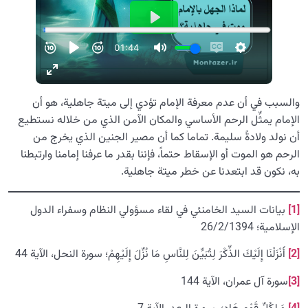
والسبب في أن عدم معرفة الإمام تؤدي إلى ميتة جاهلية، هو أن
الإمام يمثِّل الرحم الأساسي والمكان الآمن الذي من خلاله نستطيع
أن نولد ولادةً سليمة. تماما كما أن مصير الجنين الذي يخرج من
الرحم هو الموت أو الإسقاط حتماً، فإننا بقدر ما عرفنا إمامنا وارتبطنا
به، نكون قد ابتعدنا عن خطر ميتة جاهلية.
[1]
بيانات السيد الخامنئي في لقاء مسؤولي النظام وسفراء الدول
الإسلامية؛ 26/2/1394
[2]
أَنْزَلْنَا إِلَيْكَ الذِّكْرَ لِتُبَيِّنَ لِلنَّاسِ مَا نُزِّلَ إِلَيْهِمْ؛ سورة النحل، الآية 44
[3]
سورة آل عمران، الآية 144