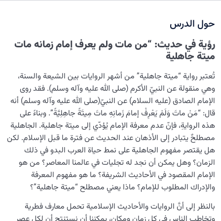
الوصول إلى التوحيد: كيف يمكن تحقيقه؟ ومن هو مرشدنا في
هذا الطريق؟
حول الدرس
حدود الغفلة المشروعة: متى يجوز الإعراض ومتى يجب
رؤية في حديث: “من مات ولم يعرف إمام زمانه مات
الانتباه؟
ميتة جاهلية
ماذا يعني أن الإنسان خليفة الله؟ وهل يشمل هذا المقام
تُعتبر رواية “ميتة جاهلية” من أشهر الروايات بين الشيعة والسنة،
جميع البشر؟
وهي منقولة عن النبيّ الأكرم (صلى الله عليه وآله وسلم). فقد روى
ما هي معوقات النمو الإنساني وبلوغ مقام خلافة الله؟
الإمام الصادق (عليه السلام) عن النبيّ(صلى الله عليه وآله وسلم) أنه
قال: “مَنْ ماتَ وَلَمْ يَعْرِفْ إمامَ زَمانِهِ ماتَ مِيتَةً جاهِلِيَّةً”. وبناءً على
ماهية العنصر الوجودي: هل للروح عنصر مكون كالجسم؟
هذه الروايةِ، فإنّ عدم معرفة الإمام يُؤدّي إلى ميتة جاهلية. الجاهلية
مصطلحٌ يتبادر إلى الأذهان عند الحديث عن فترة ما قبل الإسلام. لكن
المفهوم الحقيقي لـ.”الإمام المبين” وعلاقته بالإنسان وهدف
هل يقتصر مفهوم الجاهلية على نمط حياة العرب البدو في ذلك
خلقه
الزمان؟ وهل يمكن أن نجد له تجليات في عالمنا المعاصر؟ من هو
ما هو مفهوم ميتة جاهلية؟ وما هي علاقتها بمعرفة الإمام؟
الإمام المقصود في الأحاديث الشريفة؟ ما هو مفهوم المعرفة
والإدراك المطلوب للإمام؟ ماذا يعني مصطلح “ميتة جاهلية”؟
مسارات التشبه بالله، ولماذا نحتاج إلى الإنسان الكامل؟
بالنظر إلى أنَّ الروايات والأحاديث الإسلامية تحمل معارف فطرية
ما العلاقة بين معرفة الله ومعرفة الأئمة(عليهم السلام)؟
وتخاطب الناس في كل زمان ومكان، يمكننا أن نستنتج أن لكل عصر