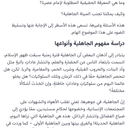
وما هي المعرفة الحقيقية المطلوبة لإمام عصرنا؟
معرفة الجنة والنار
0/22
وكيف يمكننا تجنب الميتة الجاهلية؟
النظرة الأبدية والاستعداد للآخرة
هذه الأسئلة وغيرها، تسعى هذه الأسطر إلى الإجابة عنها وتسليط
0/14
الضوء على هذا الموضوع الهام.
من الخيال إلى سلامة القلب
0/31
دراسة مفهوم الجاهلية وأنواعها
الإنسان محور الخلق
0/9
يتبادر إلى أذهان البعض أن الجاهلية فترة زمنية سبقت ظهور الإسلام،
اتسمت بابتعاد الناس عن الحضارة والعلم، وانتشار عاداتٍ باليةٍ مثل
رؤية عالم الغيب
0/9
وأد البنات، والحروب القبلية، وشرب الخمر، والمقامرة، والربا. لكن، هل
تنحصر الجاهلية حقًا في ذلك الزمان وتلك السلوكيات؟ هل يخلو
عالمنا اليوم من سلوكياتٍ وعاداتٍ خاطئةٍ، وإن اتخذتْ أشكالًا
مختلفةً؟
إنّ الجاهلية، في جوهرها، تعني تغلب الأهواء والشهوات على
المجتمعات الإنسانية، وخضوعها لحكامٍ مستبدين، ممّا يؤدي إلى
ضياع الفضائل وانتشار الرذائل. هذه هي الجاهلية التي نراها اليوم،
الجاهلية الحديثة! والفرق بينها وبين الجاهلية الأولى – كما وردت في