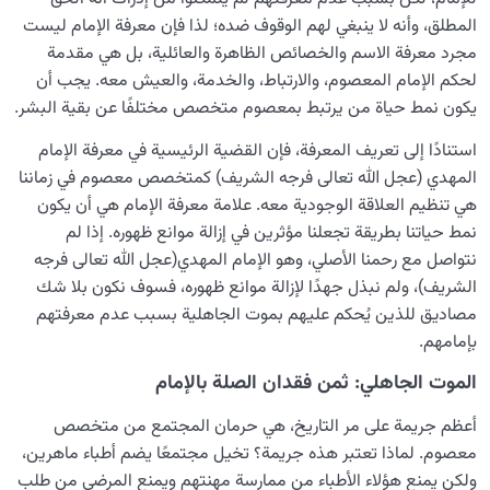
المطلق، وأنه لا ينبغي لهم الوقوف ضده؛ لذا فإن معرفة الإمام ليست
مجرد معرفة الاسم والخصائص الظاهرة والعائلية، بل هي مقدمة
لحكم الإمام المعصوم، والارتباط، والخدمة، والعيش معه. يجب أن
يكون نمط حياة من يرتبط بمعصوم متخصص مختلفًا عن بقية البشر.
استنادًا إلى تعريف المعرفة، فإن القضية الرئيسية في معرفة الإمام
المهدي (عجل الله تعالى فرجه الشريف) كمتخصص معصوم في زماننا
هي تنظيم العلاقة الوجودية معه. علامة معرفة الإمام هي أن يكون
نمط حياتنا بطريقة تجعلنا مؤثرين في إزالة موانع ظهوره. إذا لم
نتواصل مع رحمنا الأصلي، وهو الإمام المهدي(عجل الله تعالى فرجه
الشريف)، ولم نبذل جهدًا لإزالة موانع ظهوره، فسوف نكون بلا شك
مصاديق للذين يُحكم عليهم بموت الجاهلية بسبب عدم معرفتهم
بإمامهم.
الموت الجاهلي: ثمن فقدان الصلة بالإمام
أعظم جريمة على مر التاريخ، هي حرمان المجتمع من متخصص
معصوم. لماذا تعتبر هذه جريمة؟ تخيل مجتمعًا يضم أطباء ماهرين،
ولكن يمنع هؤلاء الأطباء من ممارسة مهنتهم ويمنع المرضى من طلب