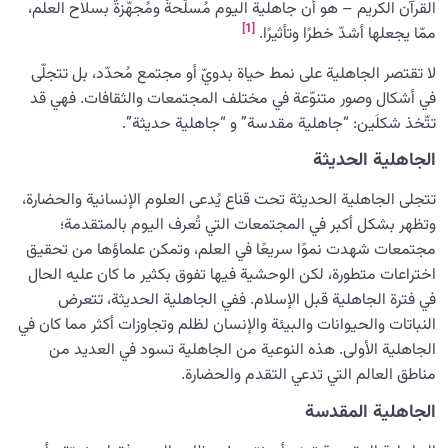
القرآن الكريم – هو أن جاهلية اليوم مُسلّحةٌ ومُجهّزةٌ بسلاح العلم،
[1]
ممّا يجعلها أشدّ خطرًا وتأثيرًا.
لا تقتصر الجاهلية على نمط حياة بدويّ أو مجتمع مُحدّد، بل تتجلّى
في أشكال وصور متنوّعة في مختلف المجتمعات والثقافات. فهي قد
تتّخذ شكلَين: “جاهلية مقدسة” و “جاهلية حديثة”.
الجاهلية الحديثة
تتجلى الجاهلية الحديثة تحت قناع يُدعى العلوم الإنسانية والحضارة،
وتظهر بشكل أكبر في المجتمعات التي تُعرف اليوم بالمتقدمة؛
مجتمعات شهدت نموًا سريعًا في العلم، وتمكن علماؤها من تحقيق
اختراعات متطورة، لكن الوحشية فيها تفوق بكثير ما كان عليه الحال
في فترة الجاهلية قبل الإسلام. ففي الجاهلية الحديثة، تتعرض
النباتات والحيوانات والبيئة والإنسان لظلم وتجاوزات أكثر مما كان في
الجاهلية الأولى. هذه النوعية من الجاهلية تسود في العديد من
مناطق العالم التي تدعي التقدم والحضارة.
الجاهلية المقدسة