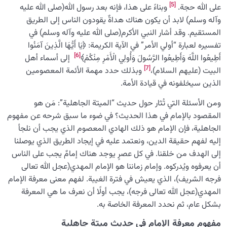
[5]
على الله حجة.
وبناءً على هذا، فإنه بعد رسول الله(صلى الله عليه
وآله وسلم) لابد أن يكون هناك هداةٌ يقودون الناس إلى الطريق
المستقيم. وقد أشار النبي الأكرم(صلى الله عليه وآله وسلم) في
تفسيره لعبارة “أولي الأمر” في الآية الكريمة: ﴿يَا أَيُّهَا الَّذِينَ آمَنُوا
[6]
أَطِيعُوا اللَّهَ وَأَطِيعُوا الرَّسُولَ وَأُولِي الْأَمْرِ مِنْكُمْ﴾
إلى أسماء أهل
[7]
البيت (عليهم السلام)،
وبذلك حدد مهمة الأئمة المعصومين
الذين سيخلفونه في قيادة الأمة.
ومن الأسئلة التي تُثار حول حديث “المیتة الجاهلية”: مَن هو
المقصود بالإمام في هذا الحديث؟ في ضوء ما سبق شرحه عن مفهوم
الجاهلية، فإن الإمام هو ذلك الهادي المعصوم الذي يجب أن نلجأ
إليه لفهم حقيقة الدين، ونعتمد عليه في إيجاد الطريق الذي يوصلنا
إلى الهدف من خلقنا. في كل عصرٍ یوجد هناك إمامٌ يجب على الناس
أن يعرفوه ويُدركوه. وإمام زماننا هو الإمام المهدي(عجل الله تعالى
فرجه الشريف)، الذي يعيش في فترة الغيبة. لفهم معنى معرفة الإمام
المهدي(عجل الله تعالى فرجه)، يجب أولًا أن نعرف ما هي المعرفة
بشكل عام، ثم نحدد المعرفة الخاصة به.
مفهوم معرفة الإمام في حديث میتة جاهلية