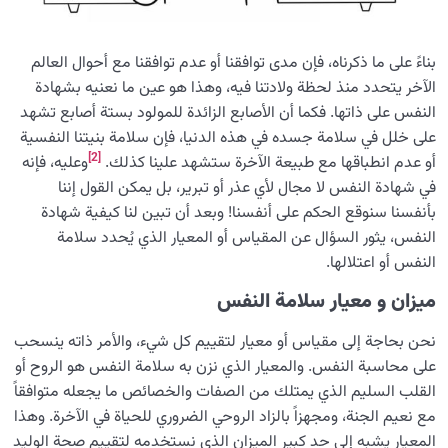
بناءً على ما ذكرناه، فإن مدى توافقنا أو عدم توافقنا مع أحوال العالم
الآخر يتحدد منذ لحظة ولادتنا فيه، وهذا هو عين ما نعنيه بشهادة
النفس على ذاتها. فكما أن الأصابع الزائدة للمولود بستة أصابع تشهد
على خلل في سلامة جسده في هذه الدنيا، فإن سلامة بنيتنا النفسية
[2]
أو عدم انطباقها مع طبيعة الآخرة ستشهد علينا كذلك.
وعليه، فإنه
في شهادة النفس لا مجال لأي عذر أو تبرير، بل يمكن القول إننا
بأنفسنا سنوقع الحكم على أنفسنا! وبعد أن تبين لنا كيفية شهادة
النفس، يثور السؤال عن المقياس أو المعيار الذي يُحدد سلامة
النفس أو اعتلالها.
میزان و معیار سلامة النفس
نحن بحاجة إلى مقياس أو معيار لتقييم كل شيء، والأمر ذاته ينسحب
على محاسبة النفس. والمعيار الذي نزن به سلامة النفس هو الروح أو
القلب السليم الذي يمتلك من الصفات والخصائص ما يجعله متوافقاً
مع نعيم الجنة، ومجهزاً بالزاد الروحي الضروري للحياة في الآخرة. وهذا
المعيار يشبه إلى حد كبير الميزان الذي نستخدمه لتقييم صحة الوليد