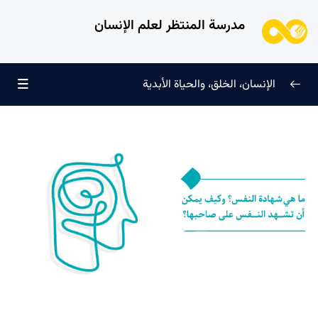
مدرسة المنتظر لعلم الإنسان
الإنسان، الخلق، والحياة الأبدية
الإنسان وتجليات الوجود
0/6
علامات النضج في طريق الحق
0/5
لماذا خُلقنا؟
0/4
سرّ الفرح والسكينة الدائمة
0/13
العائلة السماوية للإنسان
0/13
هندسة النفس وتهذيب الروح
0/11