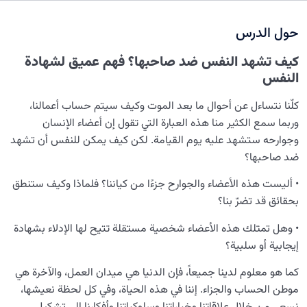
نضوج الطفل الغالي للروح
0/8
حول الدرس
ما هو عهدنا مع الله؟ لماذا يجب أن يظل حيًا في ذاكرتنا؟
كيف تشهد النفس ضد صاحبها؟ فهم عميق لشهادة
ما أهمية الارتباط بالخلود؟ وما المقصود بحياة الإنسان الأبدية؟
النفس
مفهوم الطفل الغالي للروح: ما هو؟ وما هي احتياجاته وكيف
كلّنا نتساءل عن أحوال ما بعد الموت وكيف سيتم حساب أعمالنا،
يتحقق النضج الروحي؟
وربما سمع الكثير منا هذه العبارة التي تقول إن أعضاء الإنسان
وجوارحه ستشهد عليه يوم القيامة. لكن كيف يمكن للنفس أن تشهد
كيف تُستنبط القوانين الخفية للنفس من قوانين الكون؟
ضد صاحبها؟
ما هي شهادة النفس؟ وكيف يمكن أن تشهد النفس على
• أليست هذه الأعضاء والجوارح جزءًا من كياننا؟ فلماذا وكيف ستنطق
صاحبها؟
بحقائق قد تضرّ بنا؟
ما الذي يحول دون امتلاك أغلب سكّان الدنيا قُدرة إدراك
• وهل تمتلك هذه الأعضاء شخصية مستقلة تتيح لها الإدلاء بشهادة
الآخرة؟
إيجابية أو سلبية؟
كيف ينشأ التشبّه الروحي؟ وهل يصبح المُحب شبيهًا بمحبوبه؟
كما هو معلوم لدينا جميعاً، فإن الدنيا هي ميدان العمل، والآخرة هي
أهمية الآخرة ومكانتها لدينا هي مؤشر على ذكائنا الأخروي
موطن الحساب والجزاء. إننا في هذه الحياة، وفي كل لحظة نعيشها،