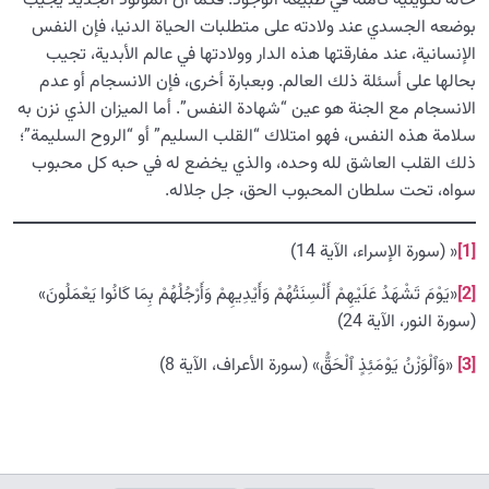
حالة تكوينية كامنة في طبيعة الوجود. فكما أن المولود الجديد يجيب
بوضعه الجسدي عند ولادته على متطلبات الحياة الدنيا، فإن النفس
الإنسانية، عند مفارقتها هذه الدار وولادتها في عالم الأبدية، تجيب
بحالها على أسئلة ذلك العالم. وبعبارة أخرى، فإن الانسجام أو عدم
الانسجام مع الجنة هو عين “شهادة النفس”. أما الميزان الذي نزن به
سلامة هذه النفس، فهو امتلاك “القلب السليم” أو “الروح السليمة”؛
ذلك القلب العاشق لله وحده، والذي يخضع له في حبه كل محبوب
سواه، تحت سلطان المحبوب الحق، جل جلاله.
[1]
« (سورة الإسراء، الآية 14)
[2]
«يَوْمَ تَشْهَدُ عَلَيْهِمْ أَلْسِنَتُهُمْ وَأَيْدِيهِمْ وَأَرْجُلُهُمْ بِمَا كَانُوا يَعْمَلُونَ»
(سورة النور، الآية 24)
[3]
«وَٱلْوَزْنُ يَوْمَئِذٍ ٱلْحَقُّ» (سورة الأعراف، الآية 8)