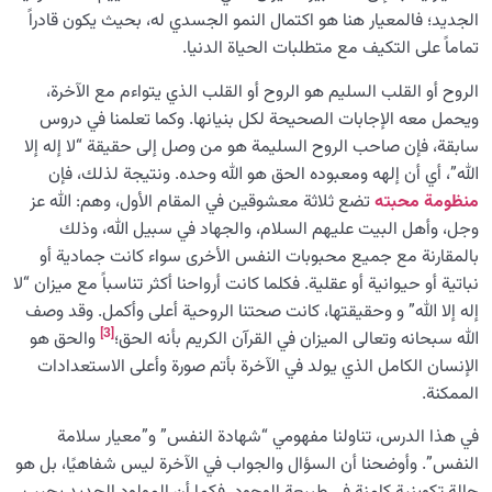
الجديد؛ فالمعيار هنا هو اكتمال النمو الجسدي له، بحيث يكون قادراً
تماماً على التكيف مع متطلبات الحياة الدنيا.
الروح أو القلب السليم هو الروح أو القلب الذي يتواءم مع الآخرة،
ويحمل معه الإجابات الصحيحة لكل بنيانها. وكما تعلمنا في دروس
سابقة، فإن صاحب الروح السليمة هو من وصل إلى حقيقة “لا إله إلا
الله”، أي أن إلهه ومعبوده الحق هو الله وحده. ونتيجة لذلك، فإن
منظومة محبته
تضع ثلاثة معشوقين في المقام الأول، وهم: الله عز
وجل، وأهل البيت عليهم السلام، والجهاد في سبيل الله، وذلك
بالمقارنة مع جميع محبوبات النفس الأخرى سواء كانت جمادية أو
نباتية أو حيوانية أو عقلية. فكلما كانت أرواحنا أكثر تناسباً مع ميزان “لا
إله إلا الله” و وحقيقتها، كانت صحتنا الروحية أعلى وأكمل. وقد وصف
[3]
الله سبحانه وتعالى الميزان في القرآن الكريم بأنه الحق؛
والحق هو
الإنسان الكامل الذي يولد في الآخرة بأتم صورة وأعلى الاستعدادات
الممكنة.
في هذا الدرس، تناولنا مفهومي “شهادة النفس” و”معيار سلامة
النفس”. وأوضحنا أن السؤال والجواب في الآخرة ليس شفاهيًا، بل هو