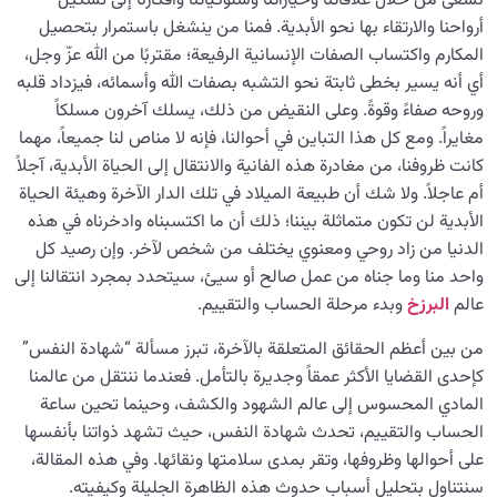
نسعى من خلال علاقاتنا وخياراتنا وسلوكياتنا وأفكارنا إلى تشكيل
القضاء والقدر والاختيار
أرواحنا والارتقاء بها نحو الأبدية. فمنا من ينشغل باستمرار بتحصيل
0/13
المكارم واكتساب الصفات الإنسانية الرفيعة؛ مقتربًا من الله عزّ وجل،
الابتلاء والامتحان في مسيرة الحياة
0/26
أي أنه يسير بخطى ثابتة نحو التشبه بصفات الله وأسمائه، فيزداد قلبه
وروحه صفاءً وقوةً. وعلى النقيض من ذلك، يسلك آخرون مسلكاً
الشيطان… العدوّ المبين
0/14
مغايراً. ومع كل هذا التباين في أحوالنا، فإنه لا مناص لنا جميعاً، مهما
كانت ظروفنا، من مغادرة هذه الفانية والانتقال إلى الحياة الأبدية، آجلاً
الأمراض الخفية للروح
0/15
أم عاجلاً. ولا شك أن طبيعة الميلاد في تلك الدار الآخرة وهيئة الحياة
الأبدية لن تكون متماثلة بيننا؛ ذلك أن ما اكتسبناه وادخرناه في هذه
معرفة الجنة والنار
0/22
الدنيا من زاد روحي ومعنوي يختلف من شخص لآخر. وإن رصيد كل
واحد منا وما جناه من عمل صالح أو سيئ، سيتحدد بمجرد انتقالنا إلى
النظرة الأبدية والاستعداد للآخرة
0/14
عالم
البرزخ
وبدء مرحلة الحساب والتقييم.
من الخيال إلى سلامة القلب
0/31
من بين أعظم الحقائق المتعلقة بالآخرة، تبرز مسألة “شهادة النفس”
كإحدى القضايا الأكثر عمقاً وجديرة بالتأمل. فعندما ننتقل من عالمنا
الإنسان محور الخلق
0/9
المادي المحسوس إلى عالم الشهود والكشف، وحينما تحين ساعة
الحساب والتقييم، تحدث شهادة النفس، حيث تشهد ذواتنا بأنفسها
رؤية عالم الغيب
0/9
على أحوالها وظروفها، وتقر بمدى سلامتها ونقائها. وفي هذه المقالة،
سنتناول بتحليل أسباب حدوث هذه الظاهرة الجليلة وكيفيته.