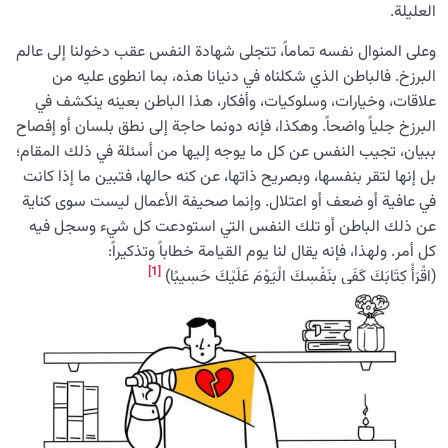
العليلة.
وعلى المنوال نفسه تماماً، تتجلى شهادة النفس عقب دخولنا إلى عالم
البرزخ. فالباطن الذي شكلناه في دنيانا هذه، بما انطوى عليه من
علاقات، وخيارات، وسلوكيات، وأفكار، هذا الباطن بعينه ينكشف في
البرزخ جلياً واضحاً. وهكذا، فإنه دونما حاجة إلى نطق بلسان أو إفصاح
ببيان، تجيب النفس عن كل ما يوجه إليها من أسئلة في ذلك المقام؛
بل إنها لتقر بنفسها، وبصريح ذاتها، عن كنه حالها، فتبين ما إذا كانت
في عافية أو ضعف أو اعتلال. وإنما صحيفة الأعمال ليست سوى كناية
عن ذلك الباطن أو تلك النفس التي استودعت كل شيء وسجل فيه
كل أمر. ولهذا، فإنه يقال لنا يوم القيامة خطاباً وتذكيراً:
[1]
(اقْرَأْ كِتَابَكَ كَفَى بِنَفْسِكَ الْيَوْمَ عَلَيْكَ حَسِيبًا)