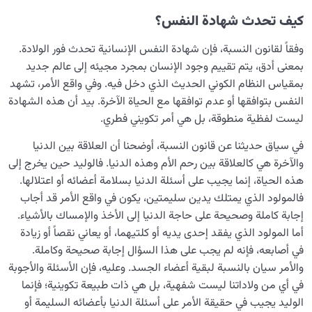
كيف تحدث شهادة النفس؟
وفقاً لقانون النسبة، فإن شهادة النفس الإنسانية تحدث فور الولادة.
بمعنى أدق، يتم تقييم وجود الإنسان بمجرد مجيئه إلى عالم جديد
بمقياس النظام الكوني الحديث الذي دخل فيه. وفي واقع الأمر، تشهد
النفس بتوافقها أو عدم توافقها مع الحياة الآخرة. بيد أن هذه الشهادة
ليست لفظية منطوقة، بل هي أمر تكويني فطري.
في سياق حديثنا عن قانون النسبة، أوضحنا أن العلاقة بين الدنيا
والآخرة هي كالعلاقة بين رحم الأم وهذه الدنيا. فالوليد حين يخرج إلى
هذه الحياة، إنما يجيب على أسئلة الدنيا بسلامة أعضائه أو اعتلالها.
فالمولود الذي يمتلك يدين سليمتين، يكون في واقع الأمر قد أجاب
إجابة كاملة وصحيحة على حاجة الدنيا إلى الأخذ والإمساك بالأشياء.
أما المولود الذي يفقد إحدى يديه أو كلتيهما، أو يعاني نقصاً أو زيادة
في أصابعه، فإنه لم يجب على هذا السؤال إجابة صحيحة وكاملة.
والأمر سيان بالنسبة لبقية أعضاء الجسد. وعليه، فإن الأسئلة والأجوبة
في أي من ولاداتنا ليست شفهية، بل هي ذات طبيعة تكوينية؛ فإنما
الوليد يجيب في حقيقة الأمر على أسئلة الدنيا بأعضائه السليمة أو