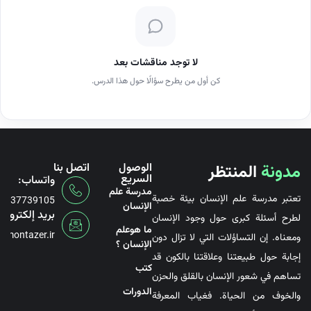
لا توجد مناقشات بعد
كن أول من يطرح سؤالًا حول هذا الدرس.
مدونة
المنتظر
الوصول
اتصل بنا
السريع
واتساب:
مدرسة علم
تعتبر مدرسة علم الإنسان بيئة خصبة
6737739105
الإنسان
بريد إلكتروني
لطرح أسئلة كبرى حول وجود الإنسان
ما هوعلم
@montazer.ir
ومعناه. إن التساؤلات التي لا تزال دون
الإنسان ؟
إجابة حول طبيعتنا وعلاقتنا بالكون قد
کتب
تساهم في شعور الإنسان بالقلق والحزن
الدورات
والخوف من الحياة. فغياب المعرفة