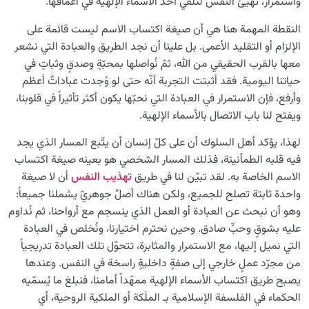
واستمرار، تهيّئ النفس لتلقّي أحد الأسماء الإلهية في أعماقها.
النقطة المهمة هنا هي أن صيغة اكتساب الاسم ليست قائمة على
الإلزام أو التقليد الأعمى. بل علينا أن نجد الطريق والعبادة التي نشعر
معها بالقرب الحقيقي من الله، ثمّ نُواصلها بمحبّةٍ وصدقٍ وثباتٍ في
حياتنا اليومية. فقد أثبتت التجربة أنّه حتى لو وُجدت عباداتٌ أعظم
وأرفع، فإن الاستمرار في العبادة التي نحبّها يكون أكثر تأثيراً في قلوبنا،
ويفتح لنا باب الاتصال بالأسماء الإلهية.
لهذا، يؤكد أهل السلوك أن على كلّ إنسان أن يتّبع المسار الذي يجد
فيه قلبه الطمأنينة، فذلك المسار الشخصي هو بعينه صيغة اكتساب
الاسم الخاصة به. لقد تبيّن لنا في طريق
تهذيب النفس
أن لا صيغة
واحدة ثابتة تصلح للجميع، ولكن هناك أصلٌ جوهريّ يشملنا جميعاً:
وهو أن نبحث عن العبادة أو العمل الذي ينسجم مع أرواحنا، ثم نُداوم
عليه بشوقٍ وحبٍّ صادق. وحين نحترم اختيارنا، ونُخلص في العبادة
التي نميل إليها، مع الاستمرار والمثابرة، تتحوّل تلك العبادة تدريجياً
من مجرّد عملٍ خارجي إلى صفةٍ داخليةٍ راسخة في النفس. وعندها
يصبح طريق اكتساب الأسماء الإلهية ممهّداً أمامنا، فنبلغ ما يُسمّيه
الحكماء في الفلسفة الإسلامية بـ الملَكة أو الملكية الروحية، أي