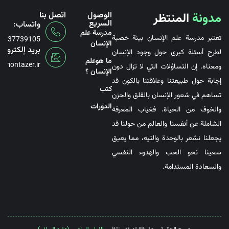
مدونة
المنتظر
الوصول
اتصل بنا
السريع
واتساب:
مدرسة علم
تعتبر مدرسة علم الإنسان بيئة خصبة
6737739105
الإنسان
بريد إلكتروني
لطرح أسئلة كبرى حول وجود الإنسان
ما هوعلم
@montazer.ir
ومعناه. إن التساؤلات التي لا تزال دون
الإنسان ؟
إجابة حول طبيعتنا وعلاقتنا بالكون قد
کتب
تساهم في شعور الإنسان بالقلق والحزن
الدورات
والخوف من الحياة. فغياب المعرفة
الشاملة عن أنفسنا والعالم من حولنا قد
يجعلنا نشعر بالوحدة والتيه، مما يعيق
سعينا نحو الحب والهدوء النفسي
والسعادة المستدامة.