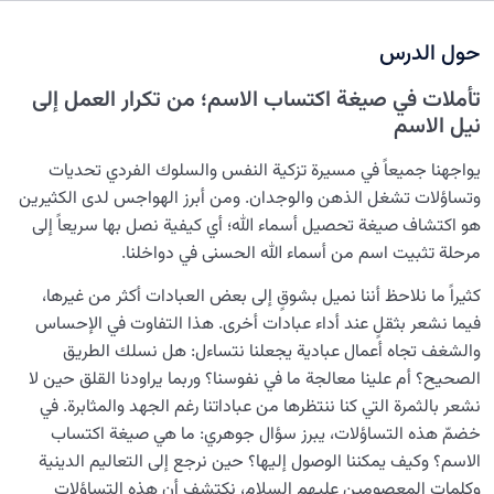
نضوج الطفل الغالي للروح
0/8
حول الدرس
القضاء والقدر والاختيار
0/13
تأملات في صيغة اكتساب الاسم؛ من تكرار العمل إلى
الابتلاء والامتحان في مسيرة الحياة
0/26
نيل الاسم
الشيطان… العدوّ المبين
0/14
يواجهنا جميعاً في مسيرة تزكية النفس والسلوك الفردي تحديات
وتساؤلات تشغل الذهن والوجدان. ومن أبرز الهواجس لدى الكثيرين
الأمراض الخفية للروح
0/15
هو اكتشاف صيغة تحصيل أسماء الله؛ أي كيفية نصل بها سريعاً إلى
مرحلة تثبيت اسم من أسماء الله الحسنى في دواخلنا.
معرفة الجنة والنار
0/22
كثيراً ما نلاحظ أننا نميل بشوقٍ إلى بعض العبادات أكثر من غيرها،
النظرة الأبدية والاستعداد للآخرة
0/14
فيما نشعر بثقلٍ عند أداء عبادات أخرى. هذا التفاوت في الإحساس
والشغف تجاه أعمال عبادية يجعلنا نتساءل: هل نسلك الطريق
أهمية العلاقة بين الإدراك والرغبة: كيف يوجّه الإدراك مسارات
الصحيح؟ أم علينا معالجة ما في نفوسنا؟ وربما يراودنا القلق حين لا
رغباتنا؟
نشعر بالثمرة التي كنا ننتظرها من عباداتنا رغم الجهد والمثابرة. في
خضمّ هذه التساؤلات، يبرز سؤال جوهري: ما هي صيغة اكتساب
أهمية معرفة الآخرة وظروفه: كيف تؤثر على حياتنا الدنيوية؟
الاسم؟ وكيف يمكننا الوصول إليها؟ حين نرجع إلى التعاليم الدينية
وكلمات المعصومين عليهم السلام، نكتشف أن هذه التساؤلات
حلول لتقليل الضغط النفسي الناتج عن مشقات الحياة