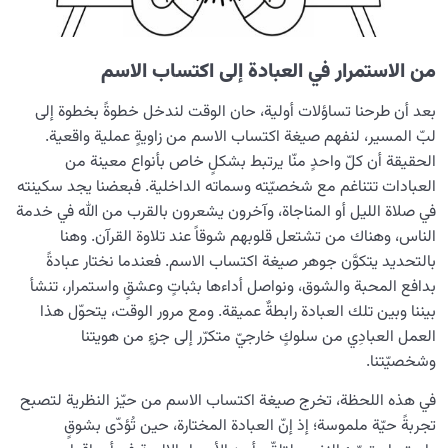
ما هي صيغة اكتساب الاسم؟ وكيف يمكننا من خلال عباداتنا
أن نبلغ أسماء الله؟
من الاستمرار في العبادة إلى اكتساب الاسم
التضاد: ميدان النمو؛ كيف ولماذا يشكّل التضاد مساراً للتطور؟
بعد أن طرحنا تساؤلات أولية، حان الوقت لندخل خطوةً بخطوة إلى
لبّ المسير، لنفهم صيغة اكتساب الاسم من زاويةٍ عملية واقعية.
کیفیة الانتقال إلى الآخرة؛ كيف نُحسن الاستعداد لها؟
الحقيقة أن كلّ واحدٍ منّا يرتبط بشكلٍ خاص بأنواع معينة من
العبادات تتناغم مع شخصيّته وسماته الداخلية. فبعضنا يجد سكينته
من الخيال إلى سلامة القلب
0/31
في صلاة الليل أو المناجاة، وآخرون يشعرون بالقرب من الله في خدمة
الناس، وهناك من تشتعل قلوبهم شوقاً عند تلاوة القرآن. وهنا
الإنسان محور الخلق
0/9
بالتحديد يتكوَّن جوهر صيغة اكتساب الاسم. فعندما نختار عبادةً
بدافع المحبة والشوق، ونواصل أداءها بثباتٍ وعشقٍ واستمرار، تنشأ
رؤية عالم الغيب
0/9
بيننا وبين تلك العبادة رابطةٌ عميقة. ومع مرور الوقت، يتحوّل هذا
العمل العبادِي من سلوكٍ خارجيّ متكرّر إلى جزءٍ من هويتنا
وشخصيّتنا.
في هذه اللحظة، تخرج صيغة اكتساب الاسم من حيّز النظرية لتصبح
تجربةً حيّة ملموسة؛ إذ إنّ العبادة المختارة، حين تُؤدّى بشوقٍ