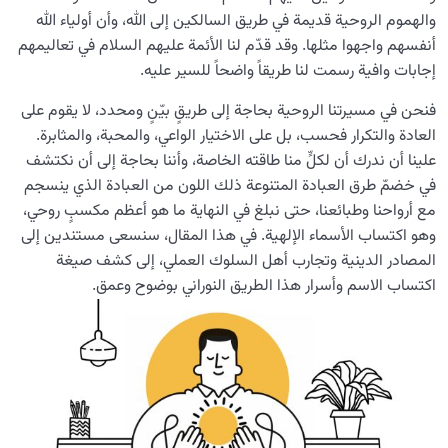
والهموم الروحية قديمة في طريق السالكين إلى الله، وأن أولياء الله
وصراعاتها
أنفسهم واجهوا مثلها. وقد قدّم لنا الأئمة عليهم السلام في تعاليمهم
منبع إدراك العالم: الأفعال ودلالاتها في عالم الدنيا
إجابات وافية رسمت لنا طريقاً واضحاً للسير عليه.
الرؤية الأبدية وتأثيرها في الأخلاق، ومستوى السعادة، وكيفية
فنحن في مسيرتنا الروحية بحاجة إلى طريقٍ بيّنٍ ومحدد، لا يقوم على
بناء العلاقات
العادة والتكرار فحسب، بل على الاختيار الواعي، والمحبة، والمثابرة.
علينا أن ندرك أن لكلٍّ منا طاقته الخاصة، وأننا بحاجة إلى أن نكتشف
ما نتيجة الغفلة عن الأبدية؟ وكيف تُغيِّر مجرى حياتنا؟
في خضمّ طرق العبادة المتنوعة ذلك اللون من العبادة الذي ينسجم
مع أرواحنا وطبائعنا، حتى نبلغ في النهاية ما هو أعظم مكسبٍ روحي،
ما هي مستلزمات الرحلة من الدنيا إلى الآخرة؟ وما دور سلامة
الحياة الدنيوية في مصيرنا الأبدي؟
وهو اكتساب الأسماء الإلهية. في هذا المقال، سنسعى مستندين إلى
المصادر الدينية وتجارب أهل السلوك العملي، إلى كشف صيغة
ما أسباب تولّد الشك؟ وكيف يُهدِّدنا الشك في الطريق نحو
اكتساب الاسم وأسرار هذا الطريق النوراني بوضوح وعمق.
الأبدية؟
ما خطر الشِّرك؟ ولماذا يُعَدّ من الذنوب التي لا تُغفَر؟
من هو المحبوب الحقيقي للإنسان؟ ولماذا هو وحده من
يحقّق سكينة القلب؟
ما هو ضَغط القبر ولماذا يُطرح كإنذار لإصلاح النفس؟