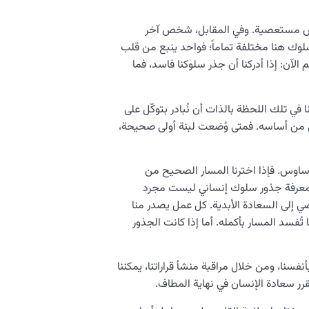
راض مستعصية. وفي المقابل، شخص آخر
لوك هنا مختلفة تماماً؛ فواحد ينبع من قلب
لآن: إذا أدركنا أن جذر سلوكنا فاسد، فما
في تلك اللحظة بالذات أن نُبادر بتوكّل على
لل من أساسه. فمتى وُضعت لبنة أولى صحيحة،
وساوس. فإذا اخترنا المسار الصحيح من
ً. إن معرفة جذور سلوك إنساني ليست مجرد
ي إلى السعادة الأبدية. كل عمل يصدر منا
تُفسد المسار بأكمله. أما إذا كانت الجذور
نفسنا، ومن خلال مراقبة منشأ قراراتنا، يمكننا
رر سعادة الإنسان في نهاية المطاف.