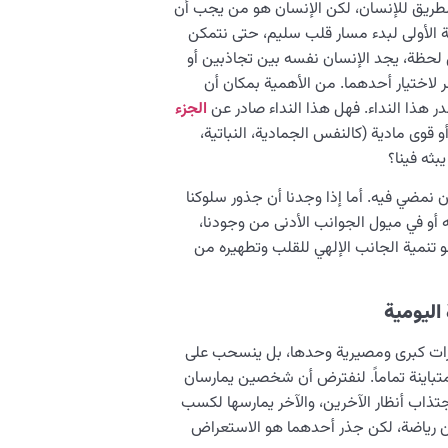
لطريق للإنسان، لكن الإنسان هو من يجب أن
 الأولى لبدء مسار قلب سليم، حتى نتمكن
حظة، يجد الإنسان نفسه بين تجاذبين أو
 لاختيار أحدهما. من الأهمية بمكان أن
در هذا النداء. فهل هذا النداء صادر عن
الجزء
 قوى مادية (كالنفس الجمادية، النباتية،
بثه فينا؟
 أن نمضي فيه. أما إذا وجدنا أن جذور سلوكنا
و في ميول الجوانب الأدنى من وجودنا،
نحو تنمية الجانب الإلهي للقلب وتطهيره من
اليومية
رارات كبرى ومصيرية وحدها، بل ينسحب على
متباينة تماماً. لنفترض أن شخصين يمارسان
ذاب أنظار الآخرين، والآخر يمارسها لكسب
ين رياضة، لكن جذر أحدهما هو الاستعراض