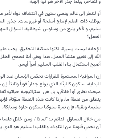
والتفاخر، بينما جذر الآخر هو نية إلهية.
أو لننظر إلى عالم يقضي سنين في اكتشاف دواء لأم
يوظف ذات العلم لإنتاج أسلحة أو فيروسات. جذور الس
سليم، والآخر ينبع من وساوس شيطانية. السؤال المهم ا
العمل؟
الإجابة ليست يسيرة، لكنها ممكنة التحقيق. يجب علينا 
الله إلى تغيير منشأ العمل. هذا يعني أننا نصحح الخ
أصبح استكمال بناء القلب السليم أمراً أيسر.
إن المراقبة المستمرة للقرارات تحصّن الإنسان ضد ال
البداية، سنكون كالبنّاء الذي يرفع جداراً قوياً وثابتا
مبحث نظري أو أخلاقي، بل هي استراتيجية حياتية تُفض
ينطلق من نقطة ما، وإذا كانت هذه النقطة ملوّثة، فإنها 
سليمة ونقية، فإن ثمرة سلوكنا ستكون حلوة ومباركة.
من خلال التساؤل الدائم بـ: “لماذا”، ومن خلال علمنا بأ
أن نحمي قلوبنا من التلوث. والقلب السليم هو الذي يق