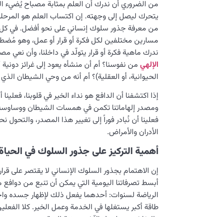
من الضروري أن ندرك أن العلم بمثابة مصباح يُضيء ا
يتحرك ليصل إلى وجهته. إن اكتساب العلم هو المرحلة
من معرفة جذور سلوك إنساني على نحو أفضل. في كل ل
مسارين مختلفين لكل فكرة أو قرار أو عمل، وهو مُضطر
ندرك ماهية فكرة أو قرار يتولّد في داخلنا، وأن نعي مص
الإلهي
من نفوسنا؟ أم أن منشأه يعود إلى غرائز دونية أو
الحيوانية، أو العقلية)؟ أم أنه من وحي الشيطان الذي ي
إذا اكتشفنا أن الدافع هو نداء الخير في قلوبنا، فعلينا
ومصدر إلهاماتنا تكمن في همسات الشيطان ووساوسه أ
فعلينا أن نُبادر فوراً إلى تغيير هذا المصدر، والتحول 
الأدران والأمراض.
أهمية التركيز على جذور السلوك في الحياة 
إن الاهتمام بجذور السلوك الإنساني لا يقتصر على ق
أبسط تصرفاتنا اليومية التي يمكن أن تنبع من دوافع 
الرياضة لسنوات: أحدهما يفعل ذلك لإظهار جسده واجت
طاقة أكبر يستغلها في الخدمة وعمل الخير. كلا الفعل