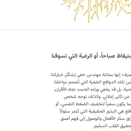
تيقاظ صباحاً، أو الرغبة التي تسوقنا
رف؛ إنها بمثابة مهندس خفي يُشكّل خياراتنا
من تلك الدوافع الخفية التي تُصمم دواخلنا.
ية، بل قد يخفي وراءه الحسد تجاه الأقران،
اجم عن تأثير إعلاني. وكذلك توجه شخص
ا يكون سعياً لتخفيف الضغط النفسي، أو
افع هي البذور الحقيقية التي تُثمر سلوكاً
اق ستار الأفعال والوصول إلى فهم أعمق
تحقيق القلب السليم.