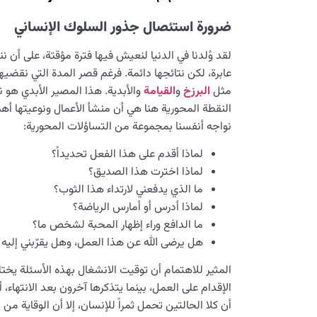
ضرورة استئصال جذور السلوك الإنساني
لقد وُلدنا في الدنيا لنعيش فيها فترة مؤقتة، على أن نن
عابرة، لكن نتائجها دائمة. فرغم قصر المدة التي نقضيها،
مثل
البرزخ
و
القيامة
والأبدية. هذا المصير الأبدي هو نتاج
النقطة المحورية هنا هي أن منشأ الأعمال ونوعيتها أه
نواجه أنفسنا بمجموعة من التساؤلات المحورية:
لماذا أقدم على هذا الفعل تحديداً؟
لماذا اخترت هذا الصديق؟
ما الذي يدفعني لارتداء هذا الثوب؟
لماذا أدرس أو أمارس الرياضة؟
ما الدافع وراء إظهار المحبة لشخص ما؟
هل يرضى الله عن هذا العمل، وهل يقرّبني إليه أ
المثير للاهتمام أن توقيت الانشغال بهذه الأسئلة يختل
الإقدام على العمل، بينما يتذكرها آخرون بعد الانتهاء،
أن كلا الحالتين تحمل ثمراً للإنسان، إلا أن الوقاية من ا