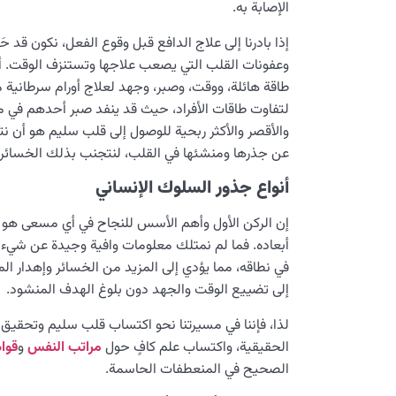
الإصابة به.
إذا بادرنا إلى علاج الدافع قبل وقوع الفعل، نكون قد 
وعفونات القلب التي يصعب علاجها وتستنزف الوقت. أم
طاقة هائلة، ووقت، وصبر، وجهد لعلاج أورام سرطانية من
لتفاوت طاقات الأفراد، حيث قد ينفد صبر أحدهم في من
والأقصر والأكثر ربحية للوصول إلى قلب سليم هو أن نتو
عن جذرها ومنشئها في القلب، لنتجنب بذلك الخسائر 
أنواع جذور السلوك الإنساني
إن الركن الأول وأهم الأسس للنجاح في أي مسعى هو م
أبعاده. فما لم نمتلك معلومات وافية وجيدة عن شيء 
في نطاقه، مما يؤدي إلى المزيد من الخسائر وإهدار ال
إلى تضييع الوقت والجهد دون بلوغ الهدف المنشود.
لذا، فإننا في مسيرتنا نحو اكتساب قلب سليم وتحقيق سع
الحقيقية، واكتساب علم كافٍ حول
مراتب النفس
و
قوا
الصحيح في المنعطفات الحاسمة.