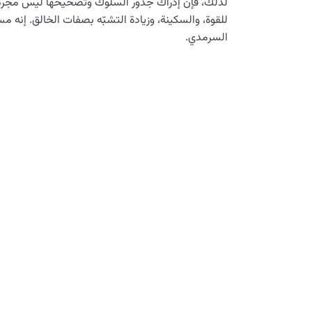
لذلك، فإن إدراك جذور السلوك وتصحيحها ليس مجرد
للقوة، والسكينة، وزيادة التشبّه بصفات الخالق. إنه مس
السرمدي.