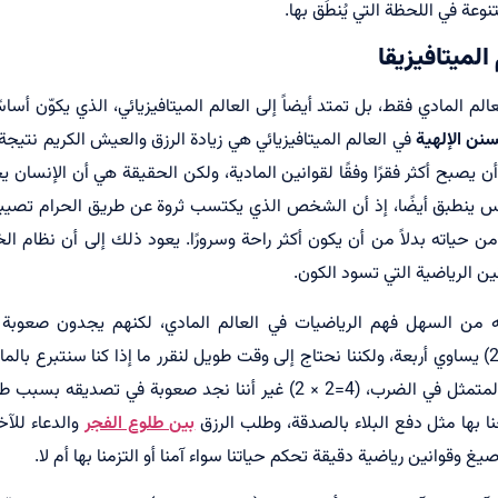
وعة في اللحظة التي يُنطَق بها.
الميتافيزيقا
الم المادي فقط، بل تمتد أيضاً إلى العالم الميتافيزيائي، الذي يكوّن أسا
سنن الإلهية
في العالم الميتافيزيائي هي زيادة الرزق والعيش الكريم نتيجة 
صبح أكثر فقرًا وفقًا لقوانين المادية، ولكن الحقيقة هي أن الإنسان يجد ن
كس ينطبق أيضًا، إذ أن الشخص الذي يكتسب ثروة عن طريق الحرام تصيبه 
 من حياته بدلاً من أن يكون أكثر راحة وسرورًا. يعود ذلك إلى أن نظام ا
ين الرياضية التي تسود الكون.
من السهل فهم الرياضيات في العالم المادي، لكنهم يجدون صعوبة 
المتافيزيائي. إننا نعلم أن (2 × 2) يساوي أربعة، ولكننا نحتاج إلى وقت طويل لنقرر ما إذا كنا سنتبرع
الصدقة نفس المبدأ الرياضي المتمثل في الضرب، (4=2 × 2) غير أننا نجد ص
ا بها مثل دفع البلاء بالصدقة، وطلب الرزق
بين طلوع الفجر
والدعاء للآخ
غ وقوانين رياضية دقيقة تحكم حياتنا سواء آمنا أو التزمنا بها أم لا.