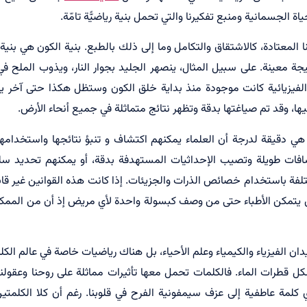
 الجسمانية ومنبع تفكيرنا والتي تحمل بنية رياضيًّة تامّة.
 المعتادة، کالاشتقاق والتكامل وما إلى ذلك بالطبع. بنية الكون هي بني
 معينة. على سبيل المثال، ينصهر الجليد بجوار النار، ويذوب الملح في 
 الفيزيائية كانت موجودة منذ بداية خلق الكون وستظل هكذا حتى آخر يوم 
ليها، وقد تم صياغتها بدقة وتظهر نتائج متماثلة في جميع أنحاء الأرض.
هي دقيقة لدرجة أن العلماء يمكنهم اكتشاف و تنبؤ نتائجها واستخدامه
افات طويلة وتصيب الإحداثيات المستهدفة بدقة، أو يمكنهم تحديد سلو
لفة باستخدام خصائص الذرات والجزيئات. إذا كانت هذه القوانين غير قاب
 لن يتمكن الأطباء حتى من وصف كبسولة واحدة لأي مريض إذ أن من المم
دان الفيزياء والكيمياء وعلم الأحياء، بل هناك رياضيات خاصة في عالم ال
كل قطرات الماء. فالكلمات تحمل معها تأثيرات مماثلة على روحنا وعقول
ي كلمة عاطفية إلى عزف سيمفونية الفرح في قلوبنا. رغم أن كلا الكل