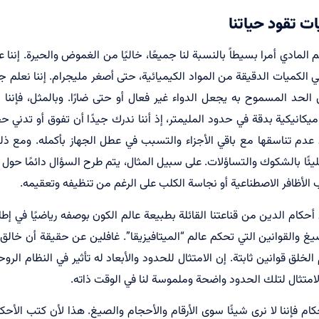
ات تقود حياتنا
 المادي أمرا بسيطاً بالنسبة لنا جميعًا، خاليًا من الغموض والحيرة. إننا
 الكميات الدقيقة من المواد الكيميائية، حتى أصغر مليجرام. إننا نعلم جي
الحد المسموح به يجعل الدواء غير فعال أو حتى ضارًا. وبالمثل، فإننا
نيكية بدقة في حدود المليمتر، إذ أننا ندرك جيدًا أن تفوق أو تدن
عدم تناسقها مع باقي الأجزاء والتسبب في عطل الجهاز بأكمله. ومع ذلك
ًا مليئًا بالشكوك والتساؤلات. على سبيل المثال، يتم طرح السؤال دائمًا 
أظافر الاصطناعية أو نجاسة الكلب على الرغم من تنظيفه وتعقيمه.
كام الدين من قناعتنا القائلة بطبيعة عالم الكون بوصفه رياضيًا في إطار
 والقوانين التي تحكم عالم “الميتافيزيقا”. غافلين عن حقيقة أن خالق 
خلق قوانين ثابتة. إن الامتثال للحدود والأبعاد له تأثير في النظام الروحي
الامتثال لتلك الحدود واضحة وملموسة لنا في الوقت ذاته.
كام فإننا لا نرى شيئًا سوى الأرقام والأحجام والصيغ. هذا لأن كتب الأ