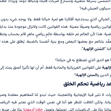
الشمس بسرعة متغيرة، وتتسارع ضربات قلبك وتتباطأ دومًا، ويزداد عطشك
 سيكون العيش فيه؟
لم الخيالي الذي يستدعيه أفكارنا هو ثمرة خيالنا فقط، ولا يوجد شيء بدون
انين رياضية وصيغًا معينة. هذه القوانين كانت ولاتزال موجودة منذ بدا
رضية. هذا لأن العالم تم خلقه بواسطة عالِمٍ رياضيٍ ماهرٍ قام بحساب وت
َّد بتناغم مع بعضها البعض ومع بنية أنفسنا بالضبط. يُطلق على هذه ال
ا “
السُنَن الإلهية
“.
هو الدور الذي تضطلع به في حياتنا؟
إلهية
على القوانين الفيزيائية والمادية فقط، أم أن لها تأثيرًا أعمق يمتد إلى
 الدين و
السنن الإلهية
؟
عد رياضية تحكم الخلق
ات لا تثير فينا الإيجابية ولاتعجبنا، حيث تبدو لنا كمفاهيم معقدة وصيغً
تنا. ولكن اللافت للنظر هو أننا في نفس الوقت الذي نعتبر فيه الرياضيا
اتنا بناءً على الرياضيات التي تحملها، وتعمل
خلايا أدمغتنا
بناءً على صيغ 