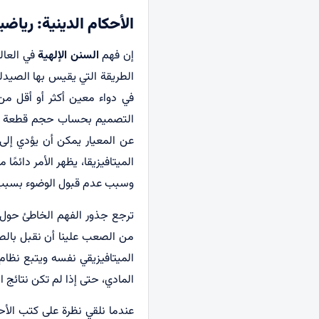
الأحكام الدينية: رياضي
إن فهم
السنن الإلهية
في العالم
الطريقة التي يقيس بها الصيدلي
في دواء معين أكثر أو أقل من 
التصميم بحساب حجم قطعة ميكا
عن المعيار يمكن أن يؤدي إلى 
الميتافيزيقا، يظهر الأمر دائم
وسبب عدم قبول الوضوء بسبب ال
ترجع جذور الفهم الخاطئ حول أح
من الصعب علينا أن نقبل بالصيغ
الميتافيزيقي نفسه ويتبع نظام ال
المادي، حتى إذا لم تكن نتائج 
عندما نلقي نظرة على كتب الأح