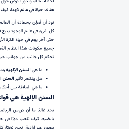
لحظة تشاء، وتدور الأرض حول 
هناك حياة في عالم كهذا، كيف
نود أن نُعلِنَ بسعادة أن العا
كل شيء في عالم الوجود يتبع قو
حتى آخر يوم في حياة الكرة الأ
جميع مكونات هذا النظام المُعق
تحكم كل جانب من جوانب حياتن
ما هي
السنن الإلهية
وما 
هل يقتصر تأثير
السنن ال
ما هي العلاقة بين أحكام
السنن الإلهية هي قوا
نجد غالبًا ما أن دروس الرياضي
بالضبط كيف تلعب دورًا في حيا
بصورة غير إرادية. نحن نختار كلم