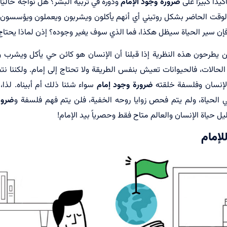
دًا كبيرًا على
ضرورة وجود الإمام
ودوره في تربية البشر؟ هل نواجه حاليًا
قت الحاضر بشكل روتيني أي أنهم يأكلون ويشربون ويعملون ويؤسسون أُ
فإن سير الحياة سيظل هكذا، فما الذي سوف يغير وجوده؟ إذن لماذا يحتاج 
ن يطرحون هذه النظرية إذا قبلنا أن الإنسان هو كائن حي يأكل ويشرب 
حالات، فالحيوانات تعيش بنفس الطريقة ولا تحتاج إلى إمام. ولكننا نت
الإنسان وفلسفة خلقته
ضرورة وجود إمام
سواء شئنا ذلك أم أبيناه. لذا، 
 الحياة، ولم يتم فحص زوايا روحه الخفية، فلن يتم فهم فلسفة و
ضرور
ليل حياة الإنسان والعالم متاح فقط وحصرياً بيد الإمام!
لإمام