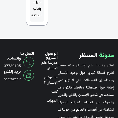
الليل،
وآداب
المائدة.
مدونة
المنتظر
الوصول
اتصل بنا
السريع
واتساب:
مدرسة علم
تعتبر مدرسة علم الإنسان بيئة خصبة
6737739105
الإنسان
بريد إلكتروني
لطرح أسئلة كبرى حول وجود الإنسان
ما هوعلم
@montazer.ir
ومعناه. إن التساؤلات التي لا تزال دون
الإنسان ؟
إجابة حول طبيعتنا وعلاقتنا بالكون قد
کتب
تساهم في شعور الإنسان بالقلق والحزن
الدورات
والخوف من الحياة. فغياب المعرفة
الشاملة عن أنفسنا والعالم من حولنا قد
يجعلنا نشعر بالوحدة والتيه، مما يعيق