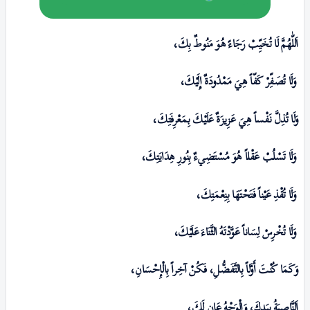
اَللّٰهُمَّ لَا تُخَیِّبْ رَجَاءً هُوَ مَنُوطٌ بِكَ،
وَلَا تُصَفِّرْ کَفّاً هِيَ مَمْدُودَةٌ إِلَیْكَ،
وَلَا تُذِلَّ نَفْساً هِيَ عَزِیزَةٌ عَلَیْكَ بِـمَعْرِفَتِكَ،
وَلَا تَسْلُبْ عَقْلاً هُوَ مُسْتَضِي‌ءٌ بِنُورِ هِدَایَتِكَ،
وَلَا تُقْذِ عَیْناً فَتَحْتَهَا بِنِعْمَتِكَ،
وَلَا تُخْرِسْ لِسَاناً عَوَّدْتَهُ الثَّنَاءَ عَلَیْكَ،
وَکَمَا کُنْتَ أَوَّلاً بِالتَّفَضُّلِ، فَکُنْ آخِراً بِالْإِحْسَانِ،
اَلنَّاصِیَةُ بِیَدِكَ، وَالْوَجْهُ عَانٍ لَكَ،