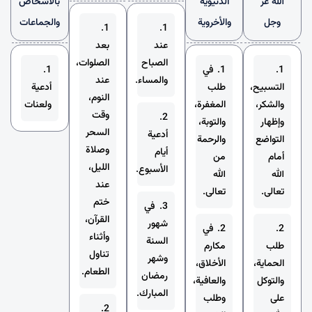
الله عز
الدنيوية
بالأشخاص
وجل
والأخروية
والجماعات
1.
1.
عند
بعد
الصباح
الصلوات،
1.
1. في
1.
والمساء.
عند
التسبيح،
طلب
أدعية
النوم،
والشكر،
المغفرة،
ولعنات
وقت
2.
وإظهار
والتوبة،
السحر
أدعية
التواضع
والرحمة
وصلاة
أيام
أمام
من
الليل،
الأسبوع.
الله
الله
عند
تعالى.
تعالى.
ختم
3. في
القرآن،
شهور
2.
2. في
وأثناء
السنة
طلب
مكارم
تناول
وشهر
الحماية،
الأخلاق،
الطعام.
رمضان
والتوكل
والعافية،
المبارك.
على
وطلب
2.