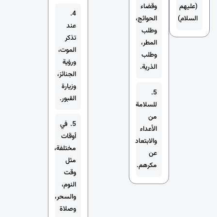
(عليهم
وقضاء
4.
السلام)
الحوائج،
عند
وطلب
تذكر
المطر،
الموت،
وطلب
ورؤية
الذرية.
الجنائز،
وزيارة
5.
القبور.
للسلامة
من
5. في
الأعداء
أوقات
والابتعاد
مختلفة،
عن
مثل
مكرهم.
وقت
النوم،
والسحر،
وصلاة