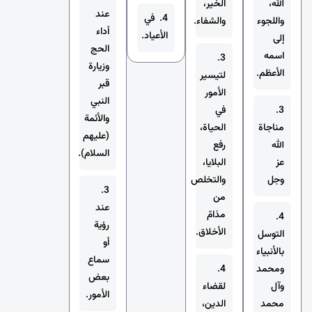
الله،
الخير،
عند
4. في
واللجوء
والشفاء.
أداء
الأعياد.
إلى
الحج
اسمه
3.
وزيارة
الأعظم.
لتيسير
قبر
الأمور
النبي
3.
في
والأئمة
مناجاة
الحياة،
(عليهم
الله
رفع
السلام).
عز
البلايا،
وجل
والتخلص
3.
من
عند
مذامّ
4.
رؤية
الأخلاق.
التوسل
أو
بالأنبياء
سماع
ومحمد
4.
بعض
وآل
لقضاء
الأمور.
محمد
الدين،