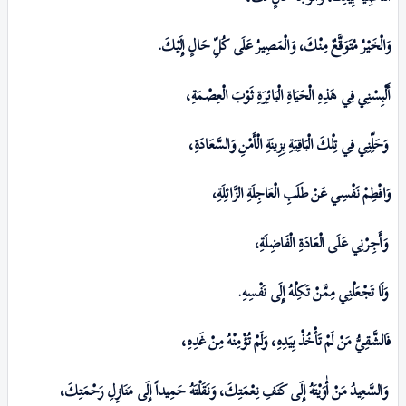
وَالْخَیْرُ مُتَوَقَّعٌ مِنْكَ، وَالْمَصِیرُ عَلَی کُلِّ حَالٍ إِلَیْكَ
.
أَلْبِسْنِي فِي هَذِەِ الْحَیَاةِ الْبَائِرَةِ ثَوْبَ الْعِصْمَةِ،
وَحَلِّنِي فِي تِلْكَ الْبَاقِیَةِ بِزِینَةِ الْأَمْنِ وَالسَّعَادَةِ،
وَافْطِمْ نَفْسِي عَنْ طَلَبِ الْعَاجِلَةِ الزَّائِلَةِ،
وَأَجِرْنِي عَلَی الْعَادَةِ الْفَاضِلَةِ،
وَلَا تَجْعَلْنِي مِمَّنْ تَکِلْهُ إِلَی نَفْسِهِ
.
فَالشَّقِيُّ مَنْ لَمْ تَأْخُذْ بِیَدِەِ،
وَلَمْ تُؤْمِنْهُ مِنْ غَدِەِ،
وَالسَّعِیدُ مَنْ أٰوَیْتَهُ إِلَی کَنَفِ نِعْمَتِكَ، وَنَقَلْتَهُ حَمِیداً إِلَی مَنَازِلِ رَحْمَتِكَ،