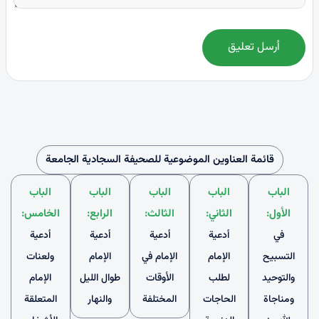
أرسل تعليق
قائمة العناوين الموضوعية للصحيفة السجادية الجامعة
الباب
الباب
الباب
الباب
الباب
الأول:
الثاني:
الثالث:
الرابع:
الخامس:
في
أدعية
أدعية
أدعية
أدعية
التسبيح
الإمام
الإمام في
الإمام
ولعنات
والتوحيد
لطلب
الأوقات
طوال الليل
الإمام
ومناجاة
الحاجات
المختلفة
والنهار
المتعلقة