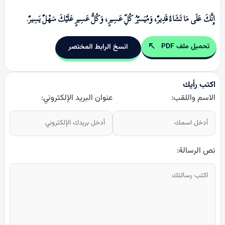
إِنَّكَ عَلَی مَا تَشَاءُ قَدِیرٌ، وَمُیَسـِّرُ کُلِّ عَسِیرٍ، وَکُلُّ عَسِیرٍ عَلَیْكَ سَهْلٌ یَسِیرٌ
.
تحميل ملف PDF
انسخ الرابط المختصر
اكتب رأيك
الاسم واللقب:
عنوان البريد الإلكتروني:
نص الرسالة: