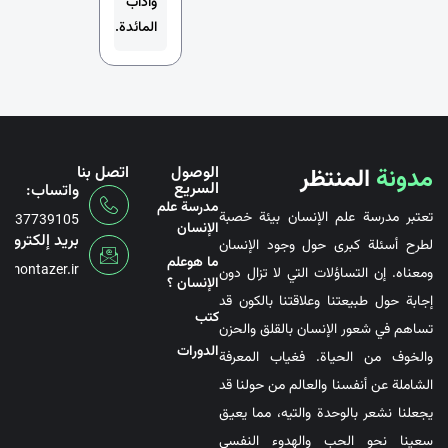
وآداب
المائدة.
مدونة
المنتظر
الوصول
اتصل بنا
السريع
واتساب:
مدرسة علم
تعتبر مدرسة علم الإنسان بيئة خصبة
6737739105
الإنسان
بريد إلكتروني
لطرح أسئلة كبرى حول وجود الإنسان
ما هوعلم
@montazer.ir
ومعناه. إن التساؤلات التي لا تزال دون
الإنسان ؟
إجابة حول طبيعتنا وعلاقتنا بالكون قد
کتب
تساهم في شعور الإنسان بالقلق والحزن
الدورات
والخوف من الحياة. فغياب المعرفة
الشاملة عن أنفسنا والعالم من حولنا قد
يجعلنا نشعر بالوحدة والتيه، مما يعيق
سعينا نحو الحب والهدوء النفسي