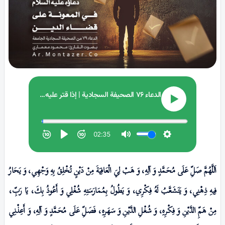
اَللَّهُمَّ صَلِّ عَلَى مُحَمَّدٍ وَ آلِهِ، وَ هَبْ لِيَ الْعَافِيَةَ مِنْ دَيْنٍ تُخْلِقُ بِهِ وَجْهِي، وَ يَحَارُ
فِيهِ ذِهْنِي‏، وَ يَتَشَعَّبُ لَهُ فِكْرِي، وَ يَطُولُ بِمُمَارَسَتِهِ شُغْلِي‏ وَ أَعُوذُ بِكَ، يَا رَبِّ،
مِنْ هَمِّ الدَّيْنِ وَ فِكْرِهِ، وَ شُغْلِ الدَّيْنِ وَ سَهَرِهِ، فَصَلِّ عَلَى مُحَمَّدٍ وَ آلِهِ، وَ أَعِذْنِي