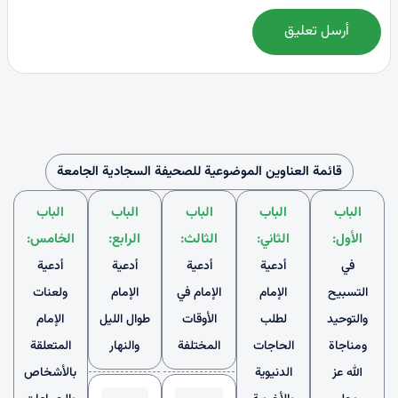
أرسل تعليق
قائمة العناوين الموضوعية للصحيفة السجادية الجامعة
الباب
الباب
الباب
الباب
الباب
الأول:
الثاني:
الثالث:
الرابع:
الخامس:
في
أدعية
أدعية
أدعية
أدعية
التسبيح
الإمام
الإمام في
الإمام
ولعنات
والتوحيد
لطلب
الأوقات
طوال الليل
الإمام
ومناجاة
الحاجات
المختلفة
والنهار
المتعلقة
الله عز
الدنيوية
بالأشخاص