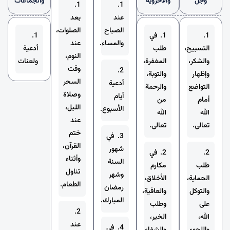
وجل
والأخروية
والجماعات
1.
1.
عند
بعد
الصباح
الصلوات،
1.
1. في
1.
والمساء.
عند
التسبيح،
طلب
أدعية
النوم،
والشكر،
المغفرة،
ولعنات
وقت
2.
وإظهار
والتوبة،
السحر
أدعية
التواضع
والرحمة
وصلاة
أيام
أمام
من
الليل،
الأسبوع.
الله
الله
عند
تعالى.
تعالى.
ختم
3. في
القرآن،
شهور
2.
2. في
وأثناء
السنة
طلب
مكارم
تناول
وشهر
الحماية،
الأخلاق،
الطعام.
رمضان
والتوكل
والعافية،
المبارك.
على
وطلب
2.
الله،
الخير،
عند
4. في
واللجوء
والشفاء.