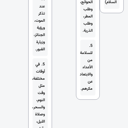
السلام)
الحوائج،
عند
وطلب
تذكر
المطر،
الموت،
وطلب
ورؤية
الذرية.
الجنائز،
وزيارة
5.
القبور.
للسلامة
من
5. في
الأعداء
أوقات
والابتعاد
مختلفة،
عن
مثل
مكرهم.
وقت
النوم،
والسحر،
وصلاة
الليل،