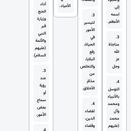
أداء
الأعياد.
إلى
الحج
اسمه
3.
وزيارة
الأعظم.
لتيسير
قبر
الأمور
النبي
3.
في
والأئمة
مناجاة
الحياة،
(عليهم
الله
رفع
السلام).
عز
البلايا،
وجل
والتخلص
3.
من
عند
مذامّ
4.
رؤية
الأخلاق.
التوسل
أو
بالأنبياء
سماع
ومحمد
4.
بعض
وآل
لقضاء
الأمور.
محمد
الدين،
(عليهم
وقضاء
4.