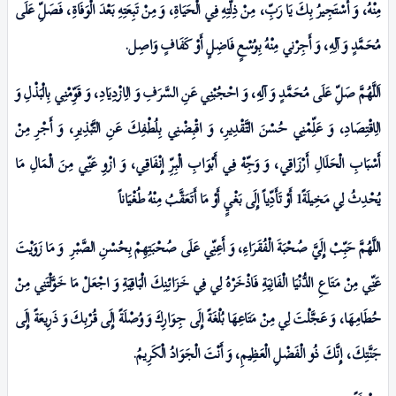
مِنْهُ، وَ أَسْتَجِيرُ بِكَ يَا رَبِّ، مِنْ ذِلَّتِهِ فِي الْحَيَاةِ، وَ مِنْ تَبِعَتِهِ بَعْدَ الْوَفَاةِ، فَصَلِّ عَلَى
مُحَمَّدٍ وَ آلِهِ، وَ أَجِرْني مِنْهُ بِوُسْعٍ فَاضِلٍ أَوْ كَفَافٍ وَاصِل.‏
اَللَّهُمَّ صَلِّ عَلَى مُحَمَّدٍ وَ آلِهِ، وَ احْجُبْنِي عَنِ السَّرَفِ وَ الِازْدِيَادِ، وَ قَوِّمْنِي بِالْبَذْلِ وَ
الِاقْتِصَادِ، وَ عَلِّمْنِي حُسْنَ التَّقْدِيرِ، وَ اقْبِضْنِي بِلُطْفِكَ عَنِ التَّبْذِيرِ، وَ أَجْرِ مِنْ
أَسْبَابِ الْحَلَالِ أَرْزَاقِي، وَ وَجِّهْ فِي أَبْوَابِ الْبِرِّ إِنْفَاقِي، وَ ازْوِ عَنِّي مِنَ الْمَالِ مَا
يُحْدِثُ لِي مَخِيلَةً1 أَوْ تَأَدِّياً إِلَى بَغْيٍ أَوْ مَا أَتَعَقَّبُ مِنْهُ طُغْيَاناً
اللَّهُمَّ حَبِّبْ إِلَيَّ صُحْبَةَ الْفُقَرَاءِ، وَ أَعِنِّي عَلَى صُحْبَتِهِمْ بِحُسْنِ الصَّبْرِ وَ مَا زَوَيْتَ
عَنِّي مِنْ مَتَاعِ الدُّنْيَا الْفَانِيَةِ فَاذْخَرْهُ لِي فِي خَزَائِنِكَ الْبَاقِيَةِ وَ اجْعَلْ مَا خَوَّلْتَنِي مِنْ
حُطَامِهَا، وَ عَجَّلْتَ لِي مِنْ مَتَاعِهَا بُلْغَةً إِلَى جِوَارِكَ وَ وُصْلَةً إِلَى قُرْبِكَ وَ ذَرِيعَةً إِلَى
جَنَّتِكَ، إِنَّكَ‏ ذُو الْفَضْلِ الْعَظِيمِ‏، وَ أَنْتَ الْجَوَادُ الْكَرِيمُ.