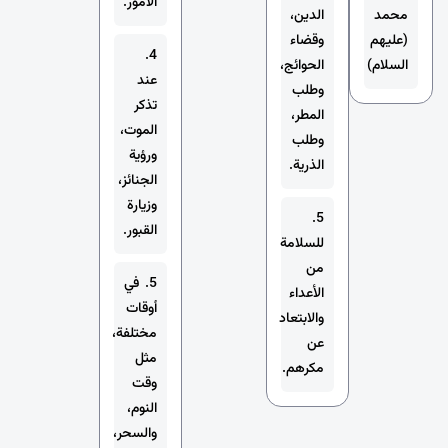
الأمور.
محمد
الدين،
(عليهم
وقضاء
4.
السلام)
الحوائج،
عند
وطلب
تذكر
المطر،
الموت،
وطلب
ورؤية
الذرية.
الجنائز،
وزيارة
5.
القبور.
للسلامة
من
5. في
الأعداء
أوقات
والابتعاد
مختلفة،
عن
مثل
مكرهم.
وقت
النوم،
والسحر،