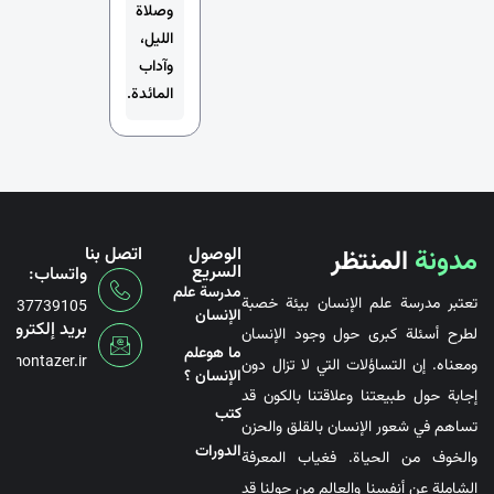
وصلاة
الليل،
وآداب
المائدة.
مدونة
المنتظر
الوصول
اتصل بنا
السريع
واتساب:
مدرسة علم
تعتبر مدرسة علم الإنسان بيئة خصبة
6737739105
الإنسان
بريد إلكتروني
لطرح أسئلة كبرى حول وجود الإنسان
ما هوعلم
@montazer.ir
ومعناه. إن التساؤلات التي لا تزال دون
الإنسان ؟
إجابة حول طبيعتنا وعلاقتنا بالكون قد
کتب
تساهم في شعور الإنسان بالقلق والحزن
الدورات
والخوف من الحياة. فغياب المعرفة
الشاملة عن أنفسنا والعالم من حولنا قد