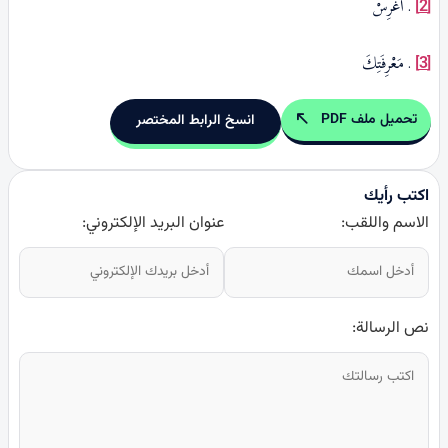
. أَغْرِسْ
[2]
. مَعْرِفَتِكَ
[3]
تحميل ملف PDF
انسخ الرابط المختصر
اكتب رأيك
الاسم واللقب:
عنوان البريد الإلكتروني:
نص الرسالة: