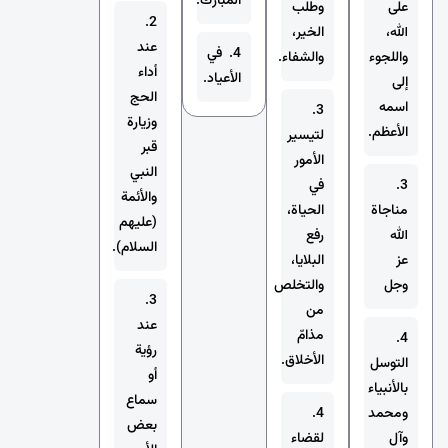
المبارك.
على
وطلب
2.
الله،
الخير،
عند
4. في
واللجوء
والشفاء.
أداء
الأعياد.
إلى
الحج
اسمه
3.
وزيارة
الأعظم.
لتيسير
قبر
الأمور
النبي
3.
في
والأئمة
مناجاة
الحياة،
(عليهم
الله
رفع
السلام).
عز
البلايا،
وجل
والتخلص
3.
من
عند
مذامّ
4.
رؤية
الأخلاق.
التوسل
أو
بالأنبياء
سماع
ومحمد
4.
بعض
وآل
لقضاء