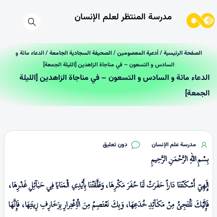
مدرسة المنتظر لعلم الإنسان
الصفحة الرئیسیة
/
أدعية المعصومين
/
الصحيفة السجادية الجامعة
/ الدعاء مائة و
السادس و التسعون – في مناجاة الزاهدين [الليلة الجمعة]
الدعاء مائة و السادس و التسعون – في مناجاة الزاهدين [الليلة
الجمعة]
مدرسة علم الإنسان
دون تعليق
بِسْمِ اللهِ الرَّحْمَنِ الرَّحِيمِ
إِلَهِيٓ
أَسْكَنْتَنَا دَاراً حَفَرَتْ لَنَا حُفَرَ مَكْرِهَا، وَعَلَّقَتْنَا بِأَيْدِي الْمَنَايَا فِي
حَبٰآئِلِ
غَدْرِهَا،
فَإِلَيْكَ نَلْتَجِئُ مِنْ
مَكٰـآئِدِ
خُدَعِهَا، وَبِكَ نَعْتَصِمُ مِنَ الْاِغْتِرارِ بِزَخَارِفِ زِينَتِهَا، فَإِنَّهَا