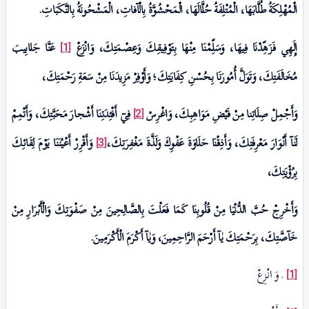
الْمُهْلِكَةُ طُلَّابَهَا، الْمُتْلِفَةُ حُلَّالَهَا، الْمَحْشُوَّةُ بِالْآفاتِ، الْمَشْحُونَةُ بِالنَّكَبَاتِ.
إِلَهِي فَزَهِّدْنَا فِيهَا، وَسَلِّمْنَا مِنْهَا بِتَوْفِيقِكَ وَعِصْمَتِكَ، وَانْزَعْ
عَنَّا جَلابِيبَ
[1]
مُخَالَفَتِكَ، وَتَوَلَّ أُمُورَنَا بِحُسْنِ كِفَايَتِكَ؛ وَأَوْفِرْ مَزِيدَنَا مِنْ سَعَةِ رَحْمَتِكَ،
وَأَجْمِلْ صِلَاتِنا مِنْ فَيْضِ مَوَاهِبِكَ، وَاغْرِسْ
فِيٓ
أَفْئِدَتِنَا أَشْجارَ مَحَبَّتِكَ، وَأَتْمِمْ
[2]
لَنٰآ
أَنْوَارَ مَعْرِفَتِكَ، وَأَذِقْنَا حَلَاوَةَ عَفْوِكَ وَلَذَّةَ مَغْفِرَتِكَ،
وَأَقْرِرْ أَعْيُنَنَا يَوْمَ لِقَائِكَ
[3]
بِرُؤْيَتِكَ،
وَأَخْرِجْ حُبَّ الدُّنْيَا مِنْ قُلُوبِنَا كَمَا فَعَلْتَ بِالصَّالِحِينَ مِنْ صَفْوَتِكَ وَالْأَبْرَارِ مِنْ
خَآصَّتِكَ
، بِرَحْمَتِكَ
يٰـآ
أَرْحَمَ الرَّاحِمِينَ، وَ
يٰـآ
أَكْرَمَ الْأَكْرَمِينَ.
. وَ انْزِعْ
[1]