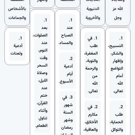
ومناجاة
الحاجات
المختلفة
والنهار
المتعلقة
الله عز
الدنيوية
بالأشخاص
وجل
والأخروية
والجماعات
1.
1.
عند
بعد
الصباح
الصلوات،
1.
1. في
1.
والمساء.
عند
التسبيح،
طلب
أدعية
النوم،
والشكر،
المغفرة،
ولعنات
وقت
2.
وإظهار
والتوبة،
السحر
أدعية
التواضع
والرحمة
وصلاة
أيام
أمام
من
الليل،
الأسبوع.
الله
الله
عند
تعالى.
تعالى.
ختم
3. في
القرآن،
شهور
2.
2. في
وأثناء
السنة
طلب
مكارم
تناول
وشهر
الحماية،
الأخلاق،
الطعام.
رمضان
والتوكل
والعافية،