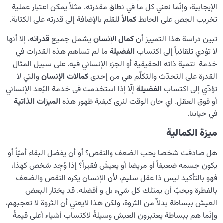
ما هي القوى الإدراكية عند الإنسان و ماذا تفعل؟| الحس،
الإيجابية، وإنّما نعني كل ما في نطاق مقدرته. مثلاً يمكن اعتبار عملية
الخيال، الوهم، العقل و القلب
تخریب الجص على الحائط
كمالاً
للقلم بالإضافة إلى قدرته على الكتابة.
تبيين دور الحس في الحياة من خلال دراسة وظائف الجانب
تبين دراسة هذا التمييز أن
كمال الإنسان
يشمل جميع
قدراته
، إلا أنها
الحسي و أضراره
لا تؤدي تلقائياً إلى اكتساب
الفضيلة
ما لم تساهم هذه القدرات في
خدمة تنمية ذاته الحقيقية أو الجزء الإنساني فيه. على سبيل المثال
ما هي قوة الخيال وما هو دورها في حياة الإنسان؟
القدرة على التحدّث والتكلّم هي من إحدی
کمالات الإنسان
والتي لا
ما هو الوهم وما هي علاقته بالتوهم وما الدور الذي يلعبه في
تؤدّي إلى اکتساب
الفضیلة
إلّا إذا استخدمت فی خدمة البُعد الإنساني
حياتنا؟
أو فوق العقل. اي حان الوقت لنری کیفیة ظهور هذه
المیزات الذاتیة
في حیاتنا.
تعریف قوة العقل ودراسة الفروق بین العاقل والذکيّ
میزة الکمالیة
ما هي الروح أو النفس، هل الروح هي التفاعلات في الدماغ؟
هل صادفت شخصا یحب الضعف والنقص؟ أو أن يفضل البقاء أمیّاً أو
ما هو ماوراء العقل؟ وما هو الجزء الإنساني من وجودنا وما هو
یکون جسمه ضعیفاً أو مریضا أو یعیشَ فقيراً؟ إذا وُجِد شخص كهذا،
دوره؟
فهو بالتأكيد لیس ذا عقل سلیم، لأن الإنسان یکره النقص والضعف
بالفطرة ویحبّ أن يمتلك كل شيء بل و أفضله. قد يختار البعض
منظومة المحبّة في كيان الإنسان
0/20
العیش ببساطة بدلاٌ من الثروة، ولكن هذا لايعني أن الثروة لا تعجبهم،
وإنّما هم ببساطة یعتبرون العیش وسیلةً لاکتساب أشیاء أعلی قیمةً
غاية الخلق ومكانة الإنسان
0/7