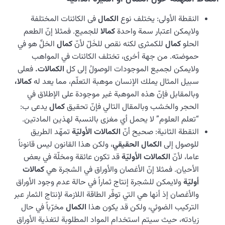
النقطة الأولی: یختلف نوع
الکمال
فی الکائنات المختلفة
ولايمكن اعتبار سمة واحدة
كمالا
للجميع. فمثلا إنّ الطعم
الحلو
کمال
للكمثرى لکنه نقص للخَلّ لأنّ
کمال
الخلِّ هو في
حموضته. من جهة أخری، تختلف الکائنات في المواهب
ولایمکن لجمیع الموجودات الوصولُ إلی کل
الکمالات.
فعلی
سبیل المثال يملك الإنسان موهبة التعلّم، مما يعد له
كمالا،
وبالمقابل فإنّ هذه الموهبة غير موجودة على الإطلاق في
الحجر والخشب وبالمقال التالي فإنّ تحقيق
كمال
يدعى ب:
“تعلم العلوم” لا يحمل أي مغزى بالنسبة لهذين المادتين.
النقطة الثانیة: صحیح أنّ
الکمالات الأولیّة
تمهّد الطریق
للوصول إلی
الکمال الحقیقي
، ولکن هذا القانون ليس قانوناً
عاما، لأنّ
الکمالات الأولیّة
قد تکون عائقة ومخلّة في بعض
الأحیان. فمثلا إنّ الأغصان والأوراق في الشجرة هي
کمالات
أولیّة
ولایمکن للشجرة إنتاج ثماراً في حالة عدم وجود الأوراق
والأغصان إذ أنها هي التي توفّر الطاقة اللازمة لإنتاج الثمار عبر
التركيب الضوئي، ولکن قد يكون هذا
الکمال
مخرّباً في حال
زيادته، حيث سيتم استخدام المواد المطلوبة لتغذیة الأوراق