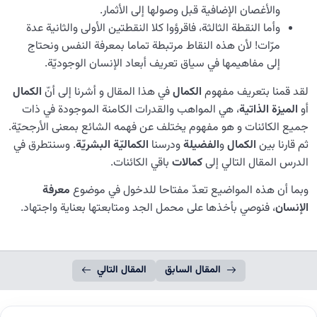
والأغصان الإضافیة قبل وصولها إلی الأثمار.
وأما النقطة الثالثة، فاقرؤوا کلا النقطتین الأولی والثانیة عدة
مرّات! لأن هذه النقاط مرتبطة تماما بمعرفة النفس ونحتاج
إلی مفاهیمها في سیاق تعریف أبعاد الإنسان الوجودیّة.
لقد قمنا بتعریف مفهوم
الکمال
في هذا المقال و أشرنا إلى أنّ
الکمال
أو
المیزة الذاتیة
، هي المواهب والقدرات الکامنة الموجودة في ذات
جمیع الکائنات و هو مفهوم یختلف عن فهمه الشائع بمعنی الأرجحیّة.
ثم قارنا بین
الکمال
و
الفضیلة
ودرسنا
الکمالیّة البشريّة
. وسنتطرق في
الدرس المقال التالي إلی
کمالات
باقي الكائنات.
وبما أن هذه المواضيع تعدّ مفتاحا للدخول في موضوع
معرفة
الإنسان
، فنوصي بأخذها على محمل الجد ومتابعتها بعناية واجتهاد.
المقال السابق
المقال التالي