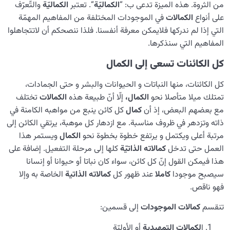
من الثروة. هذه المیزة تدعى ب: “
الکمالیّة
“. تعتبر
الکمالیّة
والتّعرّف
علی أنواع
الکمالات
في الموجودات المختلفة من المفاهیم المهمّة
دور القدوة في حياة الإنسان
0/18
التي إذا لم ندرکها فلایمکن معرفة أنفسنا. فلذا ننصحکم أن لاتتجاهلوا
المفاهیم التي سنذكرها.
العلاقة بين الدنيا والآخرة
0/24
كل الكائنات تسعى إلى الكمال
السنن الإلهية
0/20
کل الكائنات، منها النباتات و الحيوانات والبشر و حتى الجمادات،
الموت… أم الولادة؟
0/13
تمتلك ميلا متأصلا نحو
الكمال،
إلّا أنّ طبيعة هذه
الكمالات
تختلف
مع بعضهم البعض، إذ أن
کمال
کل کائن ينبع من مواهبه الكامنة في
الدنيا؛ نادٍ لصناعة الإنسان
0/8
ذاته وتزدهر في ظروف مناسبة. مع ازدهار کل موهبة، يرتقي الکائن إلى
مرتبة أعلی ویکتمل و يرتفع خطوة بخطوة نحو
الکمال
ويستمر هذا
كيف نصبح إنسانًا بحق؟
0/18
العمل حتى تدخل
کمالاته الذاتیّة
كلها إلى مرحلة التفعيل. إضافة علی
هذا فیمکن القول إنّ کل کائن، سواء کان نباتا أو حیوانا أو إنسانا
سیصبح موجودا
کاملا
عند ظهور کل
کمالاته
الذاتیة
الخاصة به وإلا
فهو ناقص.
تنقسم
کمالات الموجودات
إلى قسمین:
ا
لکمالات
التمهیدیة
أو الأولیّة