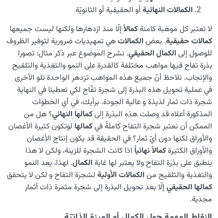
الکمالات النهائیة
أو الحقيقية أو الثانویّة
لا تعتبر كل موهبة کامنة
كمالاً
إلّا منذ ازدهارها ولکنها ليست جمیعها
کمالات حقیقیة
. بعض
الکمالات
هي تمهيديات ضرورية لتوفير الظروف
للوصول إلى
الكمال الحقيقي
. نشرح الموضوع عبر ذکر مثال: تصورا
بذرة تفاح فیها مواهب مختلفة كالقدرة على النمو والتغذیة والتلقیح
والإنجاب. نلاحظ أنّ جمیع هذه المواهب تزدهر الواحدة تلو الأخرى
في عملیة تحویل هذه البذرة إلی شجرة تفّاح لکي تعطینا في النهایة
شجرة ذات ثمار لذیذة و عالیة الجودة. برأيك، في أي الخطوات
المذكورة أعلاه قد وصلت هذه البذرة إلى
كمالها النهائي
؟ هل من
الممکن أن نعتبر شجرة التفاح کاملةً في
کمالها
لوتکون کثیرة الأغصان
والأوراق لکنها دون أيّ ثمار؟ في الحقیقة قد یکون إنتاج الأغصان
والأوراق الکثیرة
کمالاً نهائياً
اذا كانت الشجرة للزینة، ولكن لا هذا
ینطبق على بذرة التفاح ولا يعتبر لها غاية
الکمال
. لهذا، یعد النمو
والتغذیة والتلقیح من
الکمالات الأولیة
لشجرة التفاح و لكن لا يتحقق
کمالها الحقیقي
إلّا بعد تحویل البذرة إلی شجرة مثمرة ذات أثمار
مجدية.
النقاط المهمة حول الکمال أو المیزة الذاتیّة