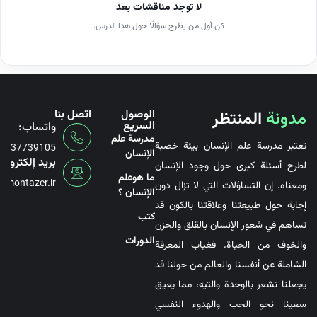
لا توجد مناقشات بعد
كن أول من يطرح سؤالًا حول هذا الدرس.
مدونة
المنتظر
الوصول
اتصل بنا
السريع
واتساب:
مدرسة علم
تعتبر مدرسة علم الإنسان بيئة خصبة
6737739105
الإنسان
بريد إلكتروني
لطرح أسئلة كبرى حول وجود الإنسان
ما هوعلم
@montazer.ir
ومعناه. إن التساؤلات التي لا تزال دون
الإنسان ؟
إجابة حول طبيعتنا وعلاقتنا بالكون قد
کتب
تساهم في شعور الإنسان بالقلق والحزن
الدورات
والخوف من الحياة. فغياب المعرفة
الشاملة عن أنفسنا والعالم من حولنا قد
يجعلنا نشعر بالوحدة والتيه، مما يعيق
سعينا نحو الحب والهدوء النفسي