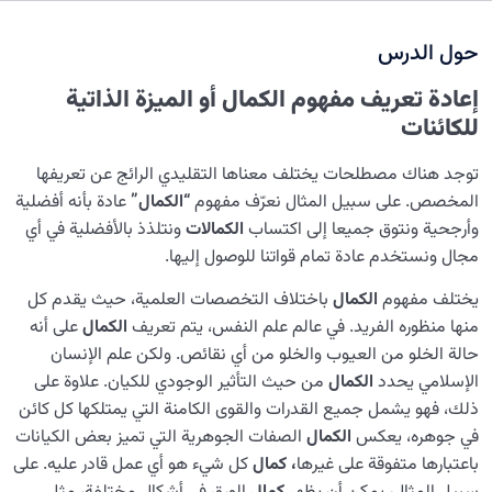
میزات الکائنات الذاتیة کیف تقسّمها إلى خمسة أقسام؟
حول الدرس
ماهو قانون الزوجية؟ وماهي المعايير المهمة المتوفرة في
زوجية كائنين؟
إعادة تعريف مفهوم الكمال أو الميزة الذاتية
للكائنات
ما هي حقيقة الوجود الإنساني؟ ما هو الإنسان؟
تعریف أبعاد الوجود الإنساني؛ هل لدى الإنسان بعدًا آخر غیر
توجد هناك مصطلحات يختلف معناها التقليدي الرائج عن تعريفها
البعد الجسدي؟
المخصص. على سبيل المثال نعرّف مفهوم
“الكمال”
عادة بأنه أفضلية
وأرجحية ونتوق جميعا إلى اكتساب
الكمالات
ونتلذذ بالأفضلية في أي
تعريف البعد الجمادي للإنسان، مصدر اهتمامه بالرفاهية و
مجال ونستخدم عادة تمام قواتنا للوصول إليها.
الأمور المادية
يختلف مفهوم
الكمال
باختلاف التخصصات العلمية، حيث يقدم كل
ما هو البعد النباتي للإنسان، مكانة الإنسان في البعد النباتي
منها منظوره الفريد. في عالم علم النفس، يتم تعريف
الكمال
على أنه
حالة الخلو من العيوب والخلو من أي نقائص. ولكن علم الإنسان
ما هي النفس الحيوانیة؟ ما هي السمات التي نشاركها مع
الحيوانات؟
الإسلامي يحدد
الكمال
من حيث التأثير الوجودي للكيان. علاوة على
ذلك، فهو يشمل جميع القدرات والقوى الكامنة التي يمتلكها كل كائن
ما هو العقل؟ | العقل ليس دائما مبدأ تفوّق الإنسان
في جوهره، يعكس
الكمال
الصفات الجوهرية التي تميز بعض الكيانات
باعتبارها متفوقة على غيرها
، كمال
كل شيء هو أي عمل قادر عليه. على
ما معنى “الأنا الحقيقية” في الوجود البشري؟ | التعريف لمفهوم