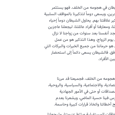
يطان في هجومه من الخلف. فهو يستثمر
خرين، ويسعى دوماً لتذكيرنا بالمواقف السلبية
 علاقتنا بهم. يحاول الشيطان دوماً إحياء
 ومعارفنا أو أفراد عائلتنا، ليجعلنا عاجزين
د أنفسنا بعد سنوات من زواجنا لا نزال
 يوم الزواج، وهذا التذكير هو من عمل
هو حرماننا من جميع الخيرات والبركات التي
افق. فالشيطان يسعى دائماً إلى استحضار
 الأفراد.
هجومه من الخلف. فجميعنا قد مررنا
صادية، والاجتماعية، والسياسية، والروحية،
الصداقات أو حتى في الأمور الجهادية
رس فينا حسرة الماضي، ويشعرنا بعدم
ح أخطائنا واتخاذ قرارات كبيرة وحاسمة.
قات المستقبلية ويثبّط عزيمتنا، ما يجعلنا