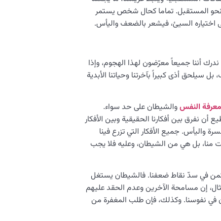
ة نحو المستقبل. تماما كحال شخص يستمر
ى اختياره السيئ، فيشعر بالضعف واليأس.
ك أننا جميعاً معرّضون لهذا الهجوم، وإذا
بل سيلحق أذى كبيراً بآخرتنا وحياتنا الأبدية
عرفة النفس
والشيطان على حد سواء.
ن نفرق بين أفكارنا الحقيقية وبين الأفكار
سرة واليأس. جميع الأفكار التي تزرع فينا
 منا، بل هي من الشيطان، وعليه فلا يجب
ن في سدّ نقاط ضعفنا. فالشيطان يستغل
مثال، إن مسامحة الآخرين وعدم الحقد عليهم
يطان في نفوسنا. وكذلك، فإن طلب المغفرة من