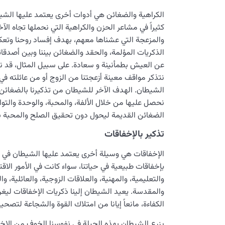
الكراهية والضغائن هي أدوات أخرى يعتمد عليها الش
كثيراً في مشاعر الحزن والكراهية التي نحملها تجاه الآ
والمزعجة التي عشناها معهم، بهدف إفساد روحنا وتعكير
الذكريات المؤلمة، والحقد والضغائن بيننا وبين أصدقائنا،
عن العيش بطمأنينة و سعادة. على سبيل المثال، قد نج
نتذكر مواقف معينة أزعجتنا من الزوج أو من عائلته في
الشيطان. الهدف الآخر للشيطان من تذكيرنا بالضغائن 
نحصل عليها من خلال الألفة، والمحبة، والوحدة والتو
الضغائن القديمة ليحول دون تحقيق الصلح والمحبة بين
تذكير بالإخفاقات
الإخفاقات هي وسيلة أخرى يعتمد عليها الشيطان في 
بإخفاقات طبيعية في حياتنا، سواء كانت في الأمور الاقت
والتعليمية، والمهنية، والعلاقات الزوجية، والعائلية، و
والمقدسة. يعيد الشيطان إلينا ذكريات الإخفاقات ليغ
الكفاءة، مانعاً إيانا من امتلاك القوة والشجاعة لتصحي
يزرع الشيطان بهذه الحيلة في نفوسنا الخوف من الإخفا