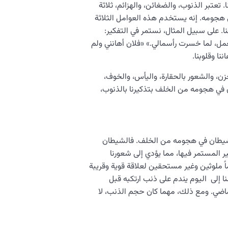
عتبر الذنوب، والضغائن، والهزائم، ثلاثة
 هجومه. إنه يستخدم هذه العوامل الثلاثة
ا. على سبيل المثال، نستمر في التفكير:
مل، لما خسرت رأسمالي.» «فلان أهانني ولم
ا وقلوبنا.
، والشعور بالحقارة، واليأس، والخوف،
ن في هجومه من الخلف بتذكيرنا بالذنوب،
الشيطان في هجومه من الخلف. فالشيطان
كير المستمر فيها، مما يؤدي إلى شعورنا
ماً ملوثين وغير مستحقين لعلاقة قوية وقريبة
ا إلى اليوم يندم على ذنب ارتكبه قبل
اضي. ومع ذلك، مهما كان حجم الذنب، لا