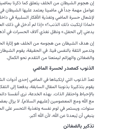
إن هجوم الشيطان من الخلف يتعلق كما ذكرنا بماضينا. ت
عوامل مهمة جداً في ماضينا يعتمد عليها الشيطان في
لإشعال حسرة الماضي وتغذية الأفكار السلبية في داخلن
«لماذا ارتكبت ذلك الذنب؟» «إذا لم أدخل في ذلك الع
يدعني إلى الحفل.» ونظل نغذي آلاف الحسرات في أذهانن
إن هدف الشيطان من هجومه من الخلف هو إثارة الحزن
وتدمير الثقة بالنفس فينا. في الحقيقة، يقوم الشيطا
والضغائن والهزائم ليمنعنا من التقدم نحو الكمال.
الذنوب كمصدر لحسرة الماضي
تعدّ الذنوب التي ارتكبناها في الماضي إحدى أدوات 
يقوم بتذكيرنا بذنوبنا المقال السابقة، يدفعنا إلى التف
بالإحباط واحتقار الذات. بهذه الخدعة، نرى أنفسنا دائ
مع الله ومع المعصومين (عليهم السلام). لا يزال بعضن
سنوات، ويستمر في لوم نفسه وتغذية التحسر على الم
ينبغي أن يُبعدنا عن الله، لأن الله أكبر.
تذكير بالضغائن