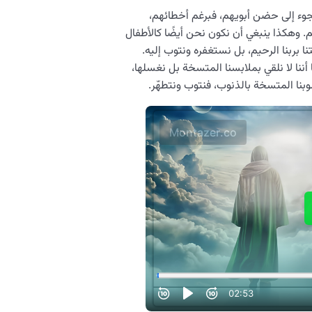
جوء إلى حضن أبويهم، فبرغم أخطائهم،
م. وهكذا ينبغي أن نكون نحن أيضًا كالأطفال
ا بربنا الرحيم، بل نستغفره ونتوب إليه.
أننا لا نلقي بملابسنا المتسخة بل نغسلها،
بنا المتسخة بالذنوب، فنتوب ونتطهّر.