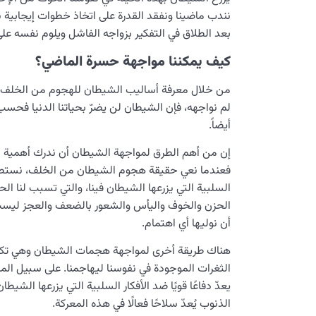
نندب ماضينا ونفقد القدرة على اتخاذ خطوات إيجابي
بعد الطلاق في التفكير بزواجه الفاشل ويلوم نفسه عل
كيف يمكننا مواجهة حسرة الماضي؟
من خلال معرفة أساليب الشيطان للهجوم من الخلف ندر
لم نواجهه، فإن الشيطان لن يضرّ بحياتنا الدنيا فحسب، 
أيضاً.
إن من أهم الطرق لمواجهة الشيطان أن ندرك أهمية
م
فعندما نعي حقيقة هجوم الشيطان من الخلف، نستطيع أ
السلبية التي يزرعها الشيطان فينا، والتي تسبب لنا الح
الحزن والخوف واليأس والشعور بالضعف والعجز ليست
أن نوليها أي اهتمام.
هناك طريقة أخرى لمواجهة هجمات الشيطان وهي تكم
الثغرات الموجودة في نفوسنا ليهاجمنا. على سبيل ال
يعدّ دفاعًا قويًا ضد الأفكار السلبية التي يزرعها الش
الذنوب يُعدّ سلاحًا فعالًا في هذه المعركة.