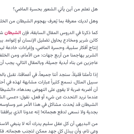
هل تعلم من أين يأتي الشعور بحسرة الماضي؟
وهل لديك معرفة بما يُعرف بهجوم الشيطان من الخل
كما ذكرنا في الدروس المقال السابقة، فإن
الشيطان
شخ
كائن شرير ومخادع يحاول تضليل الإنسان أو إغواءه. 
إنتاج أفكار سلبية، وحسرة الماضي، وإغراءات خادعة لي
الشرير يهاجمنا من أربع جهات: من الأمام، ومن الخل
عاجزين عن بناء أبدية جميلة، وبالمقال التالي، يجب أن ن
إذا تأملنا قليلاً، سنجد أننا جميعاً، في أعماقنا، نقب
سبيل المثال، نسمع كثيراً عبارات مشابهة لهذه في أحا
أن أضربه ضربة لا يقوى على النهوض بعدها»، «الشيطان
عندما نريد التحدث عن شيء أو فعل، نقول: «عسى الشي
الشيطان قد يُحدث مشاكل في هذا الأمر عبر وساوسه وم
بجدية ولا نسعى لدفع هجماته! إنه عدونا الذي يرافقنا دو
من البديهي أن كل عقل سليم يدرك أنه لا ينبغي الاس
وعي تام، وأن يبذل كل جهد ممكن لتجنب هجماته. فكيف