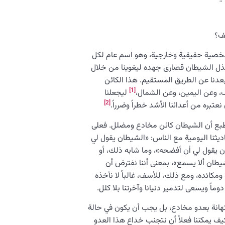
ف؟
صية حقيقية وخارجية، وهو اسم عام لكل
يبذل الشيطان قصارى جهده ليغوينا من خلال
بعدنا عن الطريق المستقيم. هذا الكائن
[1]
ف، وعن اليمين، وعن الشمال،
ليجعلنا
[2]
عتبره من أعدائنا الأشد خطراً وضرراً.
ل بالطبع أن الشيطان كائن مخادع ومضلل. فعلى
ديثنا اليومية مع الناس: «الشيطان يقول لي
 يقول لي أن أفضحه»، وما شابه ذلك، أو
طان ألا يسمع»، بمعنى أننا نفترض أن
كائده، ومع ذلك، للأسف، غالباً لا نأخذه
ماً ويسعى لتدمير دنيانا وآخرتنا بلا كلل.
تهانة بعدو مخادع، بل يجب أن يكون في حالة
 يمكننا فعلاً أن نتجنب خداع هذا العدو