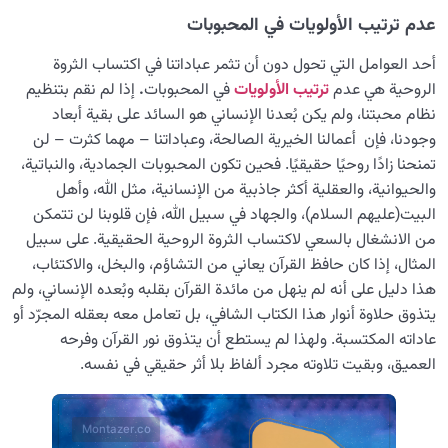
عدم ترتيب الأولويات في المحبوبات
أحد العوامل التي تحول دون أن تثمر عباداتنا في اكتساب الثروة
الروحية هي عدم
ترتيب الأولويات
في المحبوبات
.
إذا لم نقم بتنظيم
نظام محبتنا، ولم يكن بُعدنا الإنساني هو السائد على بقية أبعاد
وجودنا، فإن أعمالنا الخيرية الصالحة، وعباداتنا – مهما كثرت – لن
تمنحنا زادًا روحيًا حقيقيًا. فحين تكون المحبوبات الجمادية، والنباتية،
والحيوانية، والعقلية أكثر جاذبية من الإنسانية، مثل الله، وأهل
البيت(عليهم السلام)، والجهاد في سبيل الله، فإن قلوبنا لن تتمكن
من الانشغال بالسعي لاكتساب الثروة الروحية الحقيقية. على سبيل
المثال، إذا كان حافظ القرآن يعاني من التشاؤم، والبخل، والاكتئاب،
هذا دليل على أنه لم ينهل من مائدة القرآن بقلبه وبُعده الإنساني، ولم
يتذوق حلاوة أنوار هذا الكتاب الشافي، بل تعامل معه بعقله المجرّد أو
عاداته المكتسبة. ولهذا لم يستطع أن يتذوق نور القرآن وفرحه
العميق، وبقيت تلاوته مجرد ألفاظ بلا أثر حقيقي في نفسه.