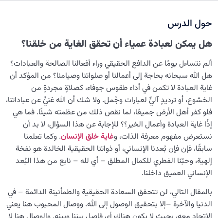
هل يمكن إثبات وشهود سنخية النفس مع الأسماء الإلهية؟
حول الدرس
ما المقصود بطهارة الروح ونقائها؟ وكيف يصل القلب إلى هذه
المرتبة؟
هل يمكن لعبادة عمياء أن تحقق الغاية من خلقنا؟
فجوة بين المعرفة العلمية والملكة القلبية | استكشاف أسباب
ألم نتساءل يومًا عن الدافع الحقيقي وراء أفعالنا الصالحة والعبادات؟
عدم تحول معارف علمية إلى ملكات قلبية
هل الله سبحانه بحاجة إلى أعمالنا أو صلواتنا وصيامنا؟ من المؤكد أن
غاية العبادة لا تكمن في أداء طقوس جوفاء، كصلاةٍ مجردةٍ من
ضرورة تحويل العلم إلى معرفة؛ لماذا يصبح العلم خطيرًا أحيانًا؟
الخشوع، أو ترديدٍ آليٍّ لعبارات وجُمل. ولا شك أن الله غنيٌّ عن عباداتنا،
ملكات نفسانية؛ ماهيتها وكيفية اكتسابها
فلو كفر أهل الأرض جميعًا، لما نقص ذلك من عظمته شيئًا. فما هي
إذًا غاية العبادة وأعمال الخير؟؟ للإجابة عن هذا السؤال، لا بد أن
لماذا نقع في فخ عبادة عمياء؟ وكيف نتحرر منها؟
نستعرض مفهوم معرفة الذات، و
غاية خلق الإنسان
. وكما تعلمنا
سابقًا، فإن فإن بُعدنا الإنساني، أو ذواتنا الحقيقية الخالدة هو نفخة
آثار مذهلة للتلقين؛ تأثير التلقين على الروح
إلهية، وحبّنا الفطري للكمال المطلق – أي لله – نابع من هذا البُعد
ما هو سرُّ الارتقاء الروحي واكتساب الملکات الإنسانية؟
الإنساني العميق داخلنا.
تسخير قوة التلقين في مسار التنمية الذاتية والنمو الإنساني
بالمقال التالي، لن تتحقق السعادة الحقيقية والطمأنينة الدائمة – في
الدنيا والآخرة –إلا بتحقيق الوصول إلى الله. ووصال المحبوب هنا يعني
ما هو سبب النفور من الدين؟ ولماذا يعاني المنقطعون عنه
الاتحاد معه، بحيث لا يكون هناك أي فاصل بيننا وبينه. والوصال هنا لا