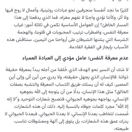
كثيرًا ما نجد أنفسنا منجرفين نحو عبادات روتينية، وأعمال لا روح فيها
ولا أثر، وكأننا نؤدي واجبًا لا نفهم مغزاه. فما الذي يدفعنا إلى هذا
المسار الخاطئ؟ إن العوامل الأساسية تكمن في ثلاثة أمور: غياب
معرفة النفس، واضطراب ترتيب المحبوبات في قلوبنا، والهجمة
الشرسة التي يشنها الشيطان على أرواحنا من اليمين
.
سنناقش هذه
الأسباب بإيجاز في الفقرة القادمة.
عدم معرفة النفس؛ عامل مؤدي إلى العبادة العمياء
لا شك أن السير نحو الهدف الذي خُلقنا من أجله يبدأ بمعرفة حقيقة
ذواتنا. فالإنسان الذي يجهل حقيقته، ولا يدري من أين أتى وإلى أين
المصير، كيف له أن يسلك طريق اكتساب المعرفة والتشبه بصفات
الخالق؟ مثل هذا الإنسان، بدلًا من أن يتوجه إلى الله بجوهره
الإنساني، يواجهه بجوهره الحيواني، فتصبح شعارات التوحيد و”لا إله
إلا الله” مجرد كلمات جوفاء بالنسبة إليه. ذلك أن هذه الشعارات
صُممت لتخاطب بعدنا الإنساني، لا بعدنا الحيواني. فبعدنا الحيواني لا
يدرك عمق هذه الشعارات، بل يتوق إلى آلهة ومعشوقات تناسب
طبيعته
.