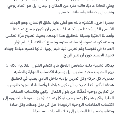
فراغًا روحيًا؟
يعني اتحادًا ماديًا، فالله منزه عن المكان والزمان، بل هو اتحاد روحي،
وتقرب إلى صفاته وأسمائه الحسنى
.
كيف تتشكل العلاقة بين الجسد والروح؟ وما القاعدة التي
تحكمها؟
بعبارة أخرى، التشبّه بالله هو أعلى غاية لخلق الإنسان، وهو الهدف
الأسمى الذي وُجدنا من أجله. لذا، ينبغي أن تكون جميع عباداتنا
نضوج الطفل الغالي للروح
0/8
وأعمالنا الخيّرة وسيلة لتحقيق هذا الهدف. بحيث نصبح مرآة تعكس
رحمته، كرمه، عفوه، إحسانه، ستره، وجميع كمالاته. فإذا لم تؤثر
القضاء والقدر والاختيار
0/13
العبادة في نفوسنا ولم تغرس فينا قيم إلهية، فإنها تصبح عبادة جوفاء،
تجهد الجسد دون أن تنير الروح.
الابتلاء والامتحان في مسيرة الحياة
0/26
يمكننا تشبيه ذلك بشخص التحق بنادٍ لتعلم الفنون القتالية، لكنه لا
الشيطان… العدوّ المبين
0/14
يرى التدريب مجرد تمارين، بل وسيلة لاكتساب المهارة والتشبه
بمدربه. كل حركة وكل تمرين يؤديه داخل النادي يصب في تحقيق
الأمراض الخفية للروح
0/15
هدفه الأكبر. كذلك يجب أن تكون عباداتنا وأعمالنا، لا مجرد طقوس،
بل تمارين روحية تُمكّننا من بلوغ الكمال الإلهي واكتساب الصفات
معرفة الجنة والنار
0/22
العليا. ولكن هل كل عمل خير، أو كل عبادة نؤديها، يقودنا بالضرورة إلى
اكتساب المقامات الروحية الرفيعة؟ هل كل بذل وعطاء، وكل صلاة
النظرة الأبدية والاستعداد للآخرة
0/14
ودعاء، يضمن لنا الوصول إلى تلك الغايات السامية؟