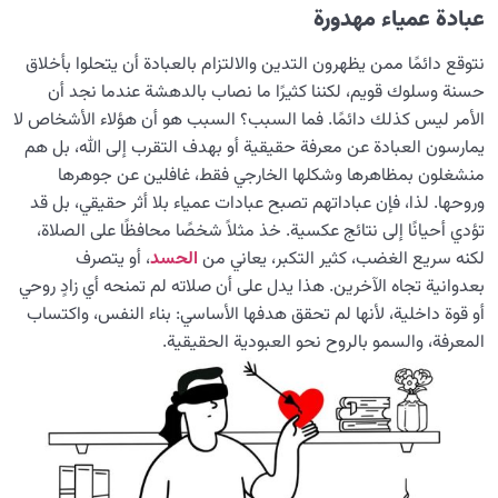
من الخيال إلى سلامة القلب
0/31
عبادة عمياء مهدورة
الإنسان محور الخلق
0/9
نتوقع دائمًا ممن يظهرون التدين والالتزام بالعبادة أن يتحلوا بأخلاق
حسنة وسلوك قويم، لكننا كثيرًا ما نصاب بالدهشة عندما نجد أن
رؤية عالم الغيب
0/9
الأمر ليس كذلك دائمًا. فما السبب؟ السبب هو أن هؤلاء الأشخاص لا
يمارسون العبادة عن معرفة حقيقية أو بهدف التقرب إلى الله، بل هم
منشغلون بمظاهرها وشكلها الخارجي فقط، غافلين عن جوهرها
وروحها. لذا، فإن عباداتهم تصبح عبادات عمياء بلا أثر حقيقي، بل قد
تؤدي أحيانًا إلى نتائج عكسية. خذ مثلاً شخصًا محافظًا على الصلاة،
لكنه سريع الغضب، كثير التكبر، يعاني من
الحسد
، أو يتصرف
بعدوانية تجاه الآخرين. هذا يدل على أن صلاته لم تمنحه أي زادٍ روحي
أو قوة داخلية، لأنها لم تحقق هدفها الأساسي: بناء النفس، واكتساب
المعرفة، والسمو بالروح نحو العبودية الحقيقية.