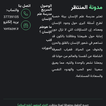
مدونة
المنتظر
الوصول
اتصل بنا
السريع
واتساب:
مدرسة علم
تعتبر مدرسة علم الإنسان بيئة خصبة
6737739105
الإنسان
بريد إلكتروني
لطرح أسئلة كبرى حول وجود الإنسان
ما هوعلم
@montazer.ir
ومعناه. إن التساؤلات التي لا تزال دون
الإنسان ؟
إجابة حول طبيعتنا وعلاقتنا بالكون قد
کتب
تساهم في شعور الإنسان بالقلق والحزن
الدورات
والخوف من الحياة. فغياب المعرفة
الشاملة عن أنفسنا والعالم من حولنا قد
يجعلنا نشعر بالوحدة والتيه، مما يعيق
سعينا نحو الحب والهدوء النفسي
والسعادة المستدامة.
جميع الحقوق محفوظة لهيئة منتظري
الإمام المنصور (عليه السلام)