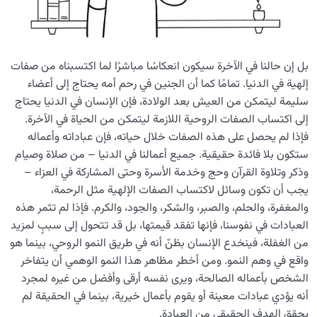
بل إن حالنا في الآخرة سيكون انعكاسًا مباشرًا لما اكتسبناه من صفات
إلهية في الدنيا. تمامًا كما أن الجنين في رحم أمه يحتاج إلى أعضاء
سليمة ليتمكن من العيش بعد الولادة، فإن الإنسان في الدنيا يحتاج
إلى اكتساب الصفات الروحية اللازمة ليتمكن من الحياة في الآخرة.
فإذا لم يحصل على هذه الصفات خلال حياته، فإن عباداته وأعماله
ستكون بلا فائدة حقيقية. جميع أعمالنا في الدنيا – من صلاة وصيام
وذكر وتلاوة القرآن وحج وخدمة الأسرة وحتى المشاركة في العزاء –
يجب أن تكون وسائل لاكتساب الصفات الإلهية مثل الرحمة،
والمغفرة، والحلم، والصبر، والشكر، والجود، والكرم. فإذا لم تثمر هذه
العبادات في نفوسنا، فإنها تفقد قيمتها، بل قد تتحول إلى سببٍ لمزيد
من الغفلة، فينخدع الإنسان بظنّ أنه في طريق النمو الروحي، بينما هو
واقع في وهم النمو. ومن أخطر مظاهر هذا النمو الوهمي أن يتفاخر
الشخص بأعماله الصالحة، ويرى نفسه أرقى وأفضل من غيره لمجرد
أنه يؤدي عبادات معينة أو يقوم بأعمال خيرية، بينما في الحقيقة لم
يحقق الهدف الحقيقي من العبادة.