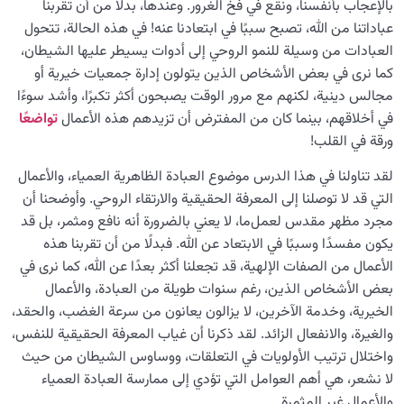
بالإعجاب بأنفسنا، ونقع في فخ الغرور. وعندها، بدلًا من أن تقربنا
عباداتنا من الله، تصبح سببًا في ابتعادنا عنه! في هذه الحالة، تتحول
العبادات من وسيلة للنمو الروحي إلى أدوات يسيطر عليها الشيطان،
كما نرى في بعض الأشخاص الذين يتولون إدارة جمعيات خيرية أو
مجالس دينية، لكنهم مع مرور الوقت يصبحون أكثر تكبرًا، وأشد سوءًا
في أخلاقهم، بينما كان من المفترض أن تزيدهم هذه الأعمال
تواضعًا
ورقة في القلب!
لقد تناولنا في هذا الدرس موضوع العبادة الظاهرية العمياء، والأعمال
التي قد لا توصلنا إلى المعرفة الحقيقية والارتقاء الروحي. وأوضحنا أن
مجرد مظهر مقدس لعمل‌ما، لا يعني بالضرورة أنه نافع ومثمر، بل قد
يكون مفسدًا وسببًا في الابتعاد عن الله. فبدلًا من أن تقربنا هذه
الأعمال من الصفات الإلهية، قد تجعلنا أكثر بعدًا عن الله، كما نرى في
بعض الأشخاص الذين، رغم سنوات طويلة من العبادة، والأعمال
الخيرية، وخدمة الآخرين، لا يزالون يعانون من سرعة الغضب، والحقد،
والغيرة، والانفعال الزائد. لقد ذكرنا أن غياب المعرفة الحقيقية للنفس،
واختلال ترتيب الأولويات في التعلقات، ووساوس الشيطان من حيث
لا نشعر، هي أهم العوامل التي تؤدي إلى ممارسة العبادة العمياء
والأعمال غير المثمرة.