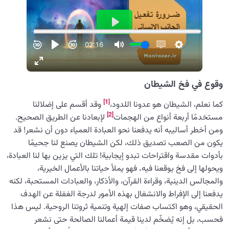
وقوع في فخ الشيطان
[1]
كما نعلم، الشيطان هو عدونا اللدود،
وقد أقسم على إضلالنا
[2]
مستخدمًا أربعة أنواع من الهجمات
لإبعادنا عن الطريق الصحيح.
ومن أخطر أساليبه أنه يدفعنا نحو العبادة العمياء دون أن نشعر! قد
يكون من الصعب تصديق ذلك، لكن الشيطان يصنع لنا جحيمًا
بأدوات مقدسة واقتراحات تبدو إيجابية! تلك التي يزين بها لنا العبادة،
ويحولها إلى فخ يوقعنا فيه
.
فهو يملأ حياتنا بالأعمال الخيرية،
والمجالس الدينية، وقراءة القرآن، والأذكار، والعبادات المستحبة، لكنه
يدفعنا إلى الإفراط والانشغال بهذه الأمور لدرجة الغفلة عن الهدف
الحقيقي، وهو اكتساب صفات إلهية وتنمية ثروتنا الروحية. ليس هذا
فحسب، بل إنه يُضخّم لدينا قيمة أعمالنا الصالحة حتى نشعر