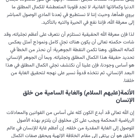
الدنيا وكمالاتها الفانية، لا تجد قلوبنا المتعطشة للكمال المطلق ما
يروي ظمأها، وحيث إننا لا نستطيع في بُعدنا المادي الوصول المباشر
إلى معرفة الله، فإننا نقع في الحيرة والتيه بالتأكيد.
لذا فإن معرفة الله الحقيقية تستلزم أن نتعرف على أعظم تجلياته، وقد
شاءت حكمته تعالى أن يكون هناك تجلٍ كامل ونموذج أمثل يعكس
كماله المطلق. وهنا تكمن النقطة الجوهرية: أن نحذر من الخطأ في
تحديد حقيقة هذا الكمال المطلق وتجلياته. وبما أن الجوهر الإنساني
هو أساس وجودنا، فإن علينا أن نكتشف تجلي الكمال المطلق في هذا
البعد الإنساني، ثم نتخذه قدوةً نسير على نهجه لتحقيق الغاية من
خلقنا.
الأئمة(عليهم السلام) والغاية السامية من خلق
الإنسان
إن الله تعالى قد أبدع الكون كله على أساس من القوانين والمعادلات
الرياضية المحكمة ويجب على كل مخلوق أن يلتزم بهذه الأصول
للوصول إلى الغاية المقدرة من خلقه. إن أعظم غاية للإنسان في عالم
الخلق هو أن يرتقي إلى مقام الخلافة الإلهية ويحقق صفات الكمال