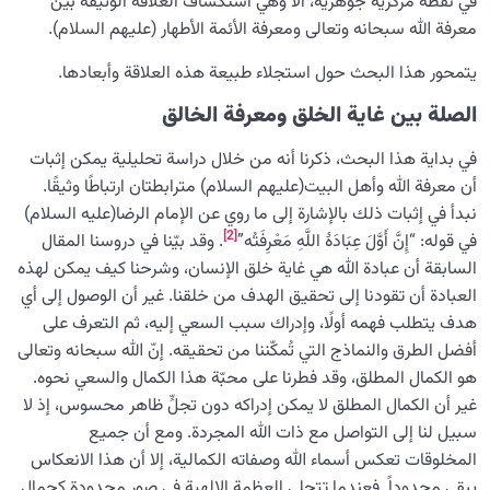
في نقطة مركزية جوهرية، ألا وهي استكشاف العلاقة الوثيقة بين
معرفة الله سبحانه وتعالى ومعرفة الأئمة الأطهار (عليهم السلام).
معرفة الجنة والنار
0/22
يتمحور هذا البحث حول استجلاء طبيعة هذه العلاقة وأبعادها.
النظرة الأبدية والاستعداد للآخرة
0/14
الصلة بين غاية الخلق ومعرفة الخالق
من الخيال إلى سلامة القلب
0/31
في بداية هذا البحث، ذكرنا أنه من خلال دراسة تحليلية يمكن إثبات
أن معرفة الله وأهل البيت(عليهم السلام) مترابطتان ارتباطًا وثيقًا.
الإنسان محور الخلق
0/9
نبدأ في إثبات ذلك بالإشارة إلى ما روي عن الإمام الرضا(عليه السلام)
[2]
في قوله: “إِنَّ أَوَّلَ عِبَادَۀ اللَّهِ مَعْرِفَتُه”
. وقد بيّنا في دروسنا المقال
رؤية عالم الغيب
0/9
السابقة أن عبادة الله هي غاية خلق الإنسان، وشرحنا كيف يمكن لهذه
العبادة أن تقودنا إلى تحقيق الهدف من خلقنا. غير أن الوصول إلى أي
هدف يتطلب فهمه أولًا، وإدراك سبب السعي إليه، ثم التعرف على
أفضل الطرق والنماذج التي تُمكّننا من تحقيقه. إنّ الله سبحانه وتعالى
هو الكمال المطلق، وقد فطرنا على محبّة هذا الكمال والسعي نحوه.
غير أن الكمال المطلق لا يمكن إدراكه دون تجلٍّ ظاهر محسوس، إذ لا
سبيل لنا إلى التواصل مع ذات الله المجردة. ومع أن جميع
المخلوقات تعكس أسماء الله وصفاته الكمالية، إلا أن هذا الانعكاس
يبقى محدوداً. فعندما تتجلى العظمة الإلهية في صور محدودة كجمال