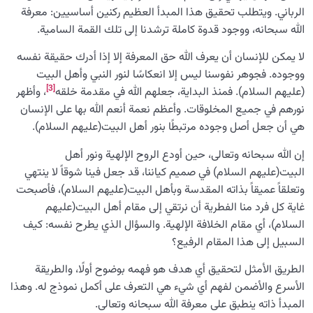
الرباني. ويتطلب تحقيق هذا المبدأ العظيم ركنين أساسيين: معرفة
الله سبحانه، ووجود قدوة كاملة ترشدنا إلى تلك القمة السامية.
لا يمكن للإنسان أن يعرف الله حق المعرفة إلا إذا أدرك حقيقة نفسه
ووجوده. فجوهر نفوسنا ليس إلا انعكاسًا لنور النبي وأهل البيت
[3]
(عليهم السلام). فمنذ البداية، جعلهم الله في مقدمة خلقه
، وأظهر
نورهم في جميع المخلوقات. وأعظم نعمة أنعم الله بها على الإنسان
هي أن جعل أصل وجوده مرتبطًا بنور أهل البيت(عليهم السلام).
إن الله سبحانه وتعالى، حين أودع الروح الإلهية ونور أهل
البيت(عليهم السلام) في صميم كياننا، قد جعل فينا شوقاً لا ينتهي
وتعلقاً عميقاً بذاته المقدسة وبأهل البيت(عليهم السلام)، فأصبحت
غاية كل فرد منا الفطرية أن نرتقي إلى مقام أهل البيت(عليهم
السلام)، أي مقام الخلافة الإلهية. والسؤال الذي يطرح نفسه: كيف
السبيل إلى هذا المقام الرفيع؟
الطريق الأمثل لتحقيق أي هدف هو فهمه بوضوح أولًا، والطريقة
الأسرع والأضمن لفهم أي شيء هي التعرف على أكمل نموذج له. وهذا
المبدأ ذاته ينطبق على معرفة الله سبحانه وتعالى.