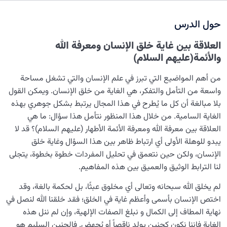
الوصول إلى التوحيد: كيف يمكن تحقيقه؟ ومن هو مرشدنا في
هذا الطريق؟
حول الدرس
حدود الغفلة المشروعة: متى يجوز الإعراض ومتى يجب
العلاقة بين غاية خلق الإنسان ومعرفة الله
الانتباه؟
والأئمة(عليهم السلام)
ماذا يعني أن الإنسان خليفة الله؟ وهل يشمل هذا المقام
من أهم المواضيع التي تبرز في علم الإنسان والتي تشغل مساحة
جميع البشر؟
واسعة من التأمل والتفكر، هي الغاية من خلق الإنسان. ويمكن القول
ما هي معوقات النمو الإنساني وبلوغ مقام خلافة الله؟
بلا مبالغة أن كل ما يُطرح في هذا المجال يرتبط بشكل جوهري بهذه
الغاية السامية. من خلال هذا المنظور نتأمل هذا سؤال: ما هي
ماهية العنصر الوجودي: هل للروح عنصر مكون كالجسم؟
العلاقة بين معرفة الله ومعرفة الأئمة الأطهار (عليهم السلام)؟ قد لا
يبدو للوهلة الأولى أي ارتباط ظاهر بين هذا السؤال وغاية خلق
المفهوم الحقيقي لـ.”الإمام المبين” وعلاقته بالإنسان وهدف
الإنسان، ولكن حين نتعمق في تحليل المفردات خطوة بخطوة، يتجلى
خلقه
لنا الترابط الوثيق والعميق بين هذه المفاهيم.
ما هو مفهوم ميتة جاهلية؟ وما هي علاقتها بمعرفة الإمام؟
لم يخلق الله سبحانه وتعالى أي مخلوق عبثًا، بل لحكمة بالغة، وقد
مسارات التشبه بالله، ولماذا نحتاج إلى الإنسان الكامل؟
اختص الإنسان بأسمى وأعظم غاية في الخلق؛ فقد خلقنا الله لنصل في
نهاية المطاف إلى الكمال و نبلغ الصفات الإلهية، وإن لم ننل هذه
ما العلاقة بين معرفة الله ومعرفة الأئمة(عليهم السلام)؟
الغاية فإننا نكون كجنين يولد ناقصاً أو يُجهض. فالجنين السليم هو