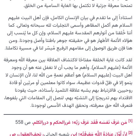
تمنحنا معرفة جزئية لا تكتمل بها الغاية السامية من الخلق.
استناداً إلى ما تقدم في بيان الإنسان الكامل، فإن أهل البيت عليهم
السلام هم أكمل المظاهر وأسمى التجليات لله سبحانه وتعالى. كما
أننا خُلقنا من أنوارهم المقدسة عليهم السلام، وإن كل ما يُنسب إلى
هؤلاء الأئمة الأطهار هو في حقيقته جوهر باطننا وأصل وجودنا. ومن
هنا فإن طريق الوصول إلى مقامهم الرفيع مُيسّر لنا في مسيرة تكاملنا.
لقد كانت غاية الخلقة مفتاحًا لاكتشاف العلاقة بين معرفة الله ومعرفة
الأئمة (عليهم السلام). وأهم ما يجب أن لا نغفل عنه هو أن وجود
أهل البيت (عليهم السلام) هو أعظم نعمةٍ من الله لنا، لأن الإنسان لا
ينمو إلا في ظلّ قدوات عظيمة، سواء كانوا معلمين أو مربّين أو قادة
روحيين. فالارتباط بهم يشبه علاقة التلميذ بأستاذه، حيث يقودنا
الاقتداء بهم تدريجيًا إلى التشبّه بهم، لنصل إلى المقامات التي بلغوها،
فنعرف الله حق معرفته، ونحقق الهدف الأسمى لوجودنا.
[1]
م
ن
ع
ر
ف
َ
ن
فس
ه
ف
ق
د
ع
ر
ف
َ
ر
ب
ه
؛
غررالحکم
و
دررالکلم
، ص 558
[2]
إ
ن
َّ
أ
و
ل
َ
ع
ب
اد
ۀ
الل
ه
ِ
م
ع
ر
ف
ت
ه
؛
ابن
شعبه الحرانی
،
تحف
العقول
،
ص