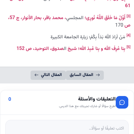
61
[3]
أ
و
ل
ُ
م
ا
خ
ل
ق
َ
الل
ه
ُ
ن
ور
ی
؛
المجلسي
،
محمد
باقر
،
بحار
الأنوار
،
ج
57،
ص
170
[4]
مَنْ اَرادَ اللهَ بَدَأَ بِكُمْ؛ زیارة الجامعة الکبیرة
[5]
بِنا عُرِفَ الله و بِنا عُبِدَ الله؛ شیخ
ال
صدوق، التوحید، ص 152
المقال السابق
المقال التالي
التعليقات والأسئلة
0
اطرح سؤالًا أو شارك تجربتك مع هذا الدرس.