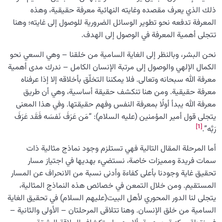
ذلك الذي يعرف مقصده وغايته النهائية معرفة حقيقية، وهذه
مفهوم الحصن الآمن في حديث سلسلة الذهب: لماذا ‘لا إله إلا
المعرفة تدفعه نحو تطوير الوسائل الضرورية للوصول إلى غايته؛ وهنا
الله’ هي حصن الله؟
تتجلى أهمية المعرفة في الوصول إلى الهدف.
ما المعيار المحدد لعلاقتنا بأهل البيت عليهم السلام؟ وماذا
نحن البشر، وبالنظر إلى الغاية السامية من خلقنا – وهي السعي نحو
نعرف عن علاقتنا الحقيقية والحقوقیة بهم؟
الكمال الإلهي والوصول إلى مرتبة الإنسان الكامل – ندرك مدى أهمية
ما هي العائلة السماوية وما علاقتها بهدف الخلق؟
معرفة الله سبحانه وتعالى. فلا يمكننا التخلّق بأخلاقه إلا إذا عرفناه
معرفة حقيقية. ومن هنا تنكشف حقيقة أساسية، وهي أن طريق
هندسة النفس وتهذيب الروح
0/11
معرفة الله يبدأ أولًا بمعرفة النفس وفهم حقيقتها. وفي هذا المعنى
يتجلى قول أمير المؤمنين (عليه السلام): “مَن عَرَفَ نَفسَه فَقَد عَرَفَ
نضوج الطفل الغالي للروح
0/8
[1]
رَبَّه”.
القضاء والقدر والاختيار
أما المرحلة المقال التالية فهي تستلزم وجود نماذج مثالية ذات
0/13
سمات فريدة ومميزات خاصة، نستضيء بهديها في اجتياز مسار
الابتلاء والامتحان في مسيرة الحياة
0/26
تحقيق غاية وجودنا بأعلى كفاءة وأدنى نسبة من الانحراف عن المسار
المستقيم. ومن خلال التمعن في خصائص هذه النماذج المثالية،
الشيطان… العدوّ المبين
0/14
يتجلى لنا الدور المحوري لأهل البيت(عليهم السلام) في تحقيق الغاية
السامية من خلق الإنسان. وهنا تتلاقى المرحلتان – الأولى والثانية –
الأمراض الخفية للروح
0/15