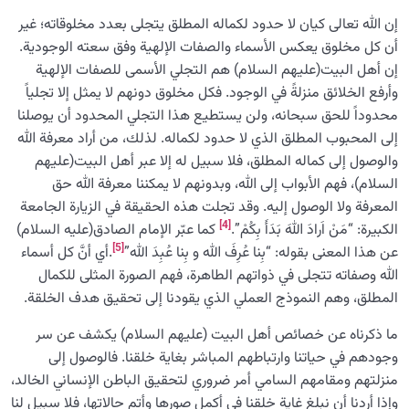
إن الله تعالى كيان لا حدود لكماله المطلق يتجلى بعدد مخلوقاته؛ غير
أن كل مخلوق يعكس الأسماء والصفات الإلهية وفق سعته الوجودية.
إن أهل البيت(عليهم السلام) هم التجلي الأسمى للصفات الإلهية
وأرفع الخلائق منزلةً في الوجود. فكل مخلوق دونهم لا يمثل إلا تجلياً
محدوداً للحق سبحانه، ولن يستطيع هذا التجلي المحدود أن يوصلنا
إلى المحبوب المطلق الذي لا حدود لكماله. لذلك، من أراد معرفة الله
والوصول إلى كماله المطلق، فلا سبيل له إلا عبر أهل البيت(عليهم
السلام)، فهم الأبواب إلى الله، وبدونهم لا يمكننا معرفة الله حق
المعرفة ولا الوصول إليه. وقد تجلت هذه الحقيقة في الزيارة الجامعة
[4]
الكبيرة: “مَنْ اَرادَ اللهَ بَدَأَ بِكُمْ”.
كما عبّر الإمام الصادق(عليه السلام)
[5]
عن هذا المعنى بقوله: “بِنا عُرِفَ الله و بِنا عُبِدَ الله”
.أي أنَّ كل أسماء
الله وصفاته تتجلى في ذواتهم الطاهرة، فهم الصورة المثلى للكمال
المطلق، وهم النموذج العملي الذي يقودنا إلى تحقيق هدف الخلقة.
ما ذكرناه عن خصائص أهل البيت (عليهم السلام) يكشف عن سر
وجودهم في حياتنا وارتباطهم المباشر بغاية خلقنا. فالوصول إلى
منزلتهم ومقامهم السامي أمر ضروري لتحقيق الباطن الإنساني الخالد،
وإذا أردنا أن نبلغ غاية خلقنا في أكمل صورها وأتم حالاتها، فلا سبيل لنا