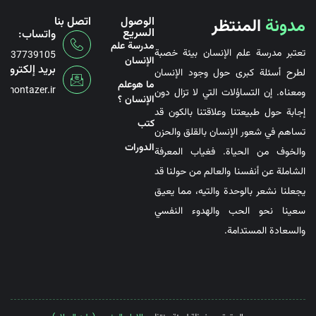
مدونة
المنتظر
الوصول
اتصل بنا
السريع
واتساب:
مدرسة علم
تعتبر مدرسة علم الإنسان بيئة خصبة
6737739105
الإنسان
بريد إلكتروني
لطرح أسئلة كبرى حول وجود الإنسان
ما هوعلم
@montazer.ir
ومعناه. إن التساؤلات التي لا تزال دون
الإنسان ؟
إجابة حول طبيعتنا وعلاقتنا بالكون قد
کتب
تساهم في شعور الإنسان بالقلق والحزن
الدورات
والخوف من الحياة. فغياب المعرفة
الشاملة عن أنفسنا والعالم من حولنا قد
يجعلنا نشعر بالوحدة والتيه، مما يعيق
سعينا نحو الحب والهدوء النفسي
والسعادة المستدامة.