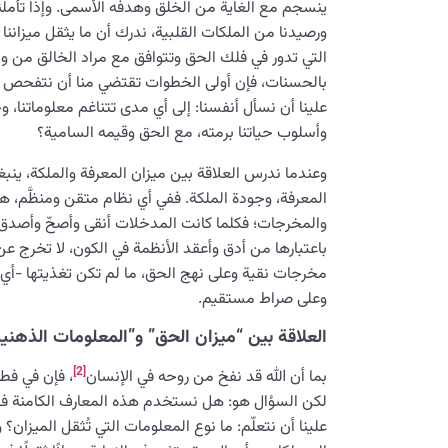
ينسجم مع الغاية من الخلق وهدفه الأسمى. وإذا تأملنا
ورصيدنا من الملكات القلبية، ندرك أن ما يثقل ميزانن
التي تدور في فلك الحق وتتوافق مع مراد الخالق من وجودن
بالحسنات، فإن أولى الخطوات تقتضي منا أن نتفحص بد
علينا أن نسأل أنفسنا: إلى أي مدى تتناغم معلوماتنا، وخيار
وأسلوب حياتنا برمته، مع الحق وقيمه السامية؟
وعندما ندرس العلاقة بين ميزان المعرفة والملكة، ينبغ
المعرفة، وجودة الملكة. ففي أي نظام متقن ومنظَّم، 
والمخرجات؛ فكلما كانت المدخلات أنقى وأصحّ وأصدق، 
باعتبارها من أدق وأعقد الأنظمة في الكون، لا تخرج عن
مخرجات نقية وعلى نهج الحق، ما لم تكن تغذيتها -أي م
وعلى صراط مستقيم.
العلاقة بين “ميزان الحق” و”المعلومات الذهني
[2]
بما أن الله قد نفخ من روحه في الإنسان
، فإن في فطرت
لكن السؤال هو: هل نستخدم هذه المعارف الكامنة ف
علينا أن نتعلّم: ما نوع المعلومات التي تُثقل الميزا