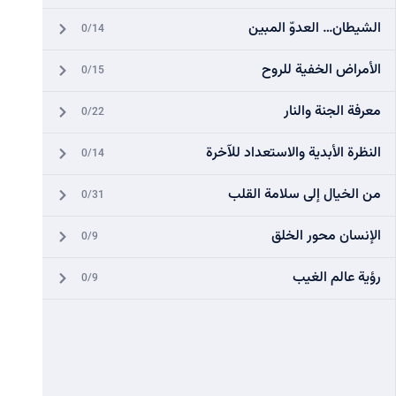
الشيطان… العدوّ المبين
0/14
الأمراض الخفية للروح
0/15
معرفة الجنة والنار
0/22
النظرة الأبدية والاستعداد للآخرة
0/14
من الخيال إلى سلامة القلب
0/31
الإنسان محور الخلق
0/9
رؤية عالم الغيب
0/9