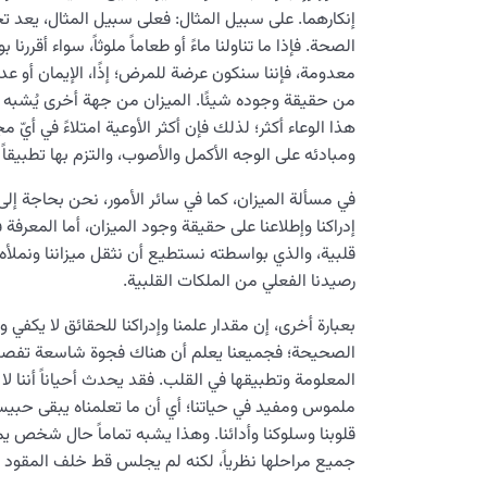
إنكارهما. على سبيل المثال: فعلى سبيل المثال، يعد ت
الصحة. فإذا ما تناولنا ماءً أو طعاماً ملوثاً، سواء أقررن
معدومة، فإننا سنكون عرضة للمرض؛ إذًا، الإيمان أو عدم 
من حقيقة وجوده شيئًا. المیزان من جهة أخرى يُشبه الوعاء
هذا الوعاء أكثر؛ لذلك فإن أكثر الأوعية امتلاءً في أ
ومبادئه على الوجه الأكمل والأصوب، والتزم بها تطبيقاً و
في مسألة الميزان، كما في سائر الأمور، نحن بحاجة إلى 
إدراكنا وإطلاعنا على حقيقة وجود الميزان، أما المعرف
قلبية، والذي بواسطته نستطيع أن نثقل ميزاننا ونملأه.
رصيدنا الفعلي من الملكات القلبية.
بعبارة أخرى، إن مقدار علمنا وإدراكنا للحقائق لا يكف
الصحيحة؛ فجميعنا يعلم أن هناك فجوة شاسعة تفصل ب
المعلومة وتطبيقها في القلب. فقد يحدث أحياناً أننا لا 
ملموس ومفيد في حياتنا؛ أي أن ما تعلمناه يبقى حبي
قلوبنا وسلوكنا وأدائنا. وهذا يشبه تماماً حال شخص ي
جميع مراحلها نظرياً، لكنه لم يجلس قط خلف المقود ول