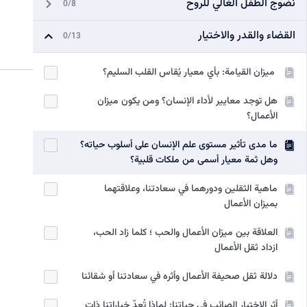
نضوج الطفل الغالي للروح
0/8
القضاء والقدر والاختيار
0/13
ميزان القيامة: بأي معيار يُقاس القلب السليم؟
هل توجد معايير لأداء الإنسان؟ ومن يكون ميزان
الأعمال؟
ما مدى تأثير مستوى علم الإنسان على أسلوب حیاته؟
وهل ثمة معيار أسمى من ملکات قلبیة؟
ماهية الثقلين ودورهما في سعادتنا، وعلاقتهما
بميزان الأعمال
العلاقة بين ميزان الأعمال والحب ؛ كلما زاد الحب،
ازداد ثقل الأعمال
دلالة ثقل صحيفة الأعمال وأثره في سعادتنا أو شقائنا
أثر الاختيار الصائب في حياتنا: لماذا تُعدّ خياراتنا ذات