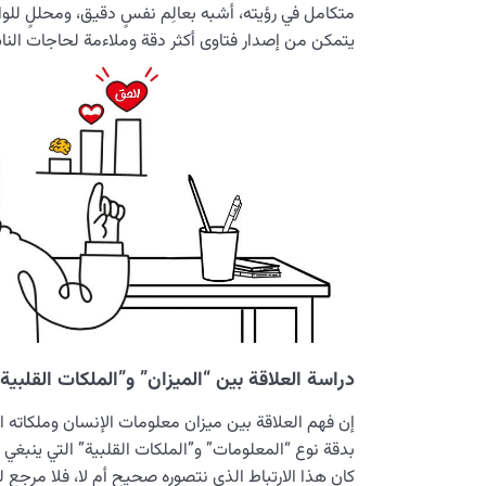
متكامل في رؤيته، أشبه بعالِم نفسٍ دقيق، ومحللٍ للوا
يتمكن من إصدار فتاوى أكثر دقة وملاءمة لحاجات النا
دراسة العلاقة بين “الميزان” و”الملكات القلبية
إن فهم العلاقة بين ميزان معلومات الإنسان وملكاته القل
بدقة نوع “المعلومات” و”الملكات القلبية” التي ينبغي أ
كان هذا الارتباط الذي نتصوره صحيح أم لا، فلا مرجع لن