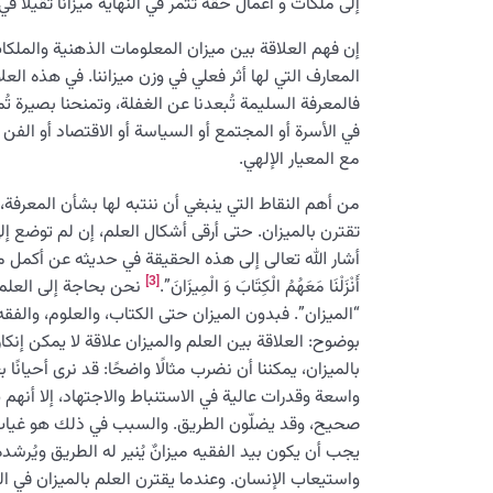
إلى ملكات و أعمال حقه تثمر في النهاية ميزانًا ثقيلًا 
إن فهم العلاقة بين ميزان المعلومات الذهنية والملكا
المعارف التي لها أثر فعلي في وزن ميزاننا. في هذه الع
فالمعرفة السليمة تُبعدنا عن الغفلة، وتمنحنا بصيرة تُ
في الأسرة أو المجتمع أو السياسة أو الاقتصاد أو الفن –
مع المعيار الإلهي.
من أهم النقاط التي ينبغي أن ننتبه لها بشأن المعرفة، أ
تقترن بالميزان. حتى أرقى أشكال العلم، إن لم توضع إل
أشار الله تعالى إلى هذه الحقيقة في حديثه عن أكمل م
[3]
أَنْزَلْنَا مَعَهُمُ الْكِتَابَ وَ الْمِيزَانَ”.
نحن بحاجة إلى العلم 
“الميزان”. فبدون الميزان حتى الكتاب، والعلوم، والفقه،
بوضوح: العلاقة بين العلم والميزان علاقة لا يمكن إنكا
بالميزان، يمكننا أن نضرب مثالًا واضحًا: قد نرى أحيان
واسعة وقدرات عالية في الاستنباط والاجتهاد، إلا أنه
صحيح، وقد يضلّون الطريق. والسبب في ذلك هو غياب “
يجب أن يكون بيد الفقيه ميزانٌ يُنير له الطريق ويُر
واستيعاب الإنسان. وعندما يقترن العلم بالميزان في ا