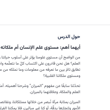
حول الدرس
أيهما أهم: مستوى علم الإنسان أم ملكاته ا
من الواضح أن مستوى علومنا يؤثر على أسلوب حياتنا
العلم؟ هل نحن قادرون على اكتساب كلّ ما نتعلّمه وا
تطابق تامّ بين ما نعرفه من معلومات وما نملكه من م
ومستوى ملكاتنا القلبية؟
تحدّثنا سابقًا عن مفهوم “المیزان” وشرحنا أهميته، أ
العلم والملكة، وعلاقتهما بالمیزان.
المیزان بمثابة مرآة نُبصر من خلالها ممتلكاتنا، ونقائصن
الأمور وإنجازها بدقّة، أو كنا غير مبالين، فلا يمكننا ال