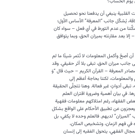
في يوم الحساب؟
ت القلبية ينبغي أن يدفعنا نحو تحصيل
لاقة، يُشكّل جانب “المعرفة” الأساس الأول؛
مكِّننا من عدم التورط في أي فعل – سواء كان
 إلا بعد مقارنته بميزان الحق، وبما يتوافق
ن أصحّ وأكمل المعلومات لا تُثمر شيئًا ما لم
ى جانب ميزان الحق، تبقى بلا أثر حقيقي. وقد
صادر المعرفة – القرآن الكريم – حيث قال “وَ
والمعلومات، لكننا بحاجة أعظم إلى
 تبقى أدواتٍ غير فعالة. وهنا تتجلّى الحقيقة
رها. في بيان أهمية وضرورة اقتران العلم
ًا بعض الفقهاء، رغم امتلاكهم معلومات فقهية
م يعجزون عن تطبيق الأحكام على الواقع بشكل
الميزان” لديهم. فالعلم وحده لا يكفي، بل
شده في فهم الزمان، وتشخيص المكان،
لمجال الفقهي، يتحول الفقيه إلى إنسان