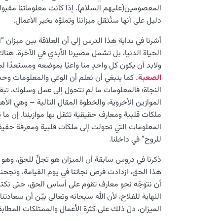
المعصومين(عليهم السلام). إذا كانت معلوماتنا مقبول
دليل على أنها ستُثقل ميزاننا وتملؤه بخير الأعمال.
أشرنا في بداية هذا الدرس إلى أن العلاقة بين ميزان “
الحياة الدنيا، بل تشمل مصيرنا الأبدي في الآخرة. هناك
ولابد أن يكون كل واحدٍ منا واعيًا بموضعه ومستعدًا لم
الصعبة.
كما ينبغي أن نعلم أن الوعي والمعلومات وحده
النجاة؛ فالمعلومات ما لم تتحول إلى عمل وسلوك، تبق
الموازين الأخروية، والخطوة المقال التالية – وهي ال
ملكات قلبية ومعارف حقيقية تثقل بها موازيننا. إن ما 
المعلومات التي تحولت إلى ملكات قلبية ومعرفة حقيقي
للروح” في داخلنا.
ذكرنا في دروس سابقة أن الميزان هو تجلٍّ للحق، وهو ح
هذا الحق، ازدادت فرص نجاتنا في يوم القيامة، ونجحنا 
أن نتوجّه نحو معارف تقوم على أساس الحق، حتى نك
النهاية للفلاح، لأن الله سبحانه وتعالى بيّن أن سعادتنا
الميزان، دلّ ذلك على كثرة الأعمال والممتلكات المطاب