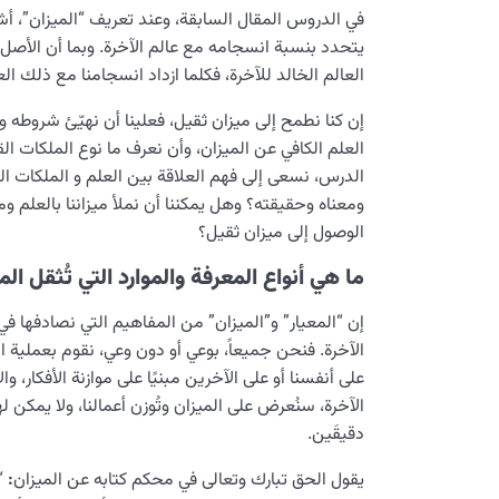
في الدروس المقال السابقة، وعند تعريف “الميزان”، أش
يتحدد بنسبة انسجامه مع عالم الآخرة. وبما أن الأصل 
العالم الخالد للآخرة، فكلما ازداد انسجامنا مع ذلك العالم
إن كنا نطمح إلى میزان ثقيل، فعلينا أن نهيّئ شروطه و
العلم الكافي عن المیزان، وأن نعرف ما نوع الملكات ال
الدرس، نسعى إلى فهم العلاقة بين العلم و الملکات ا
ومعناه وحقيقته؟ وهل يمكننا أن نملأ میزاننا بالعلم وم
الوصول إلى میزان ثقيل؟
ما هي أنواع المعرفة والموارد التي تُثقل الم
إن “المعيار” و”الميزان” من المفاهيم التي نصادفها في
الآخرة. فنحن جميعاً، بوعي أو دون وعي، نقوم بعملية ا
على أنفسنا أو على الآخرين مبنيًا على موازنة الأفكار، و
الآخرة، سنُعرض على الميزان وتُوزن أعمالنا، ولا يمكن 
دقيقَين.
يقول الحق تبارك وتعالى في محكم كتابه عن الميزان
:
“و