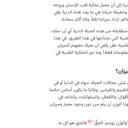
رنا إلى أن معيار ملكية قلب الإنسان وروحه
وحقيقة حياتنا هي ما بعد هذه الدنيا، وفي
، ازداد ميزاننا ثقلاً، وكنا أكثر سعادة.
متطلباته من هذه الحياة الدنيا؛ أي أن نملك
قلبیة التي نحتاجها في هذا الطريق. في هذا
لقلبیة؛ هل يكفي أن نعرف مفهوم المیزان
علوماتنا فقط؟ وما دور الملكية القلبية في
يزان؟
 شتى مجالات الحياة، سواء في الدنيا أو في
لتقييم والقياس. وغالبًا ما يكون أساس حكمنا
الأقوال، والأفعال، والسلوكيات. وكذلك في
لهذا الوزن أن يتم من دون وجود معيار وميزان
[1]
َالْوَزْنُ يَوْمَئِذٍ الْحَقُّ”.
فالحق هو كل ما