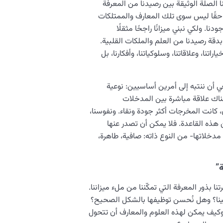
 الصلة الوثيقة بين رصيدنا من المعرفة
ا حقًا ليس سوى تلك المعارف والممتلكات
ا. ولكي نبني ميزانًا راجحًا مثقلًا
قة رصيدنا من العلم والملكات القلبية.
اتنا، وعلاقاتنا، وسلوكياتنا، وأفكارنا، بل
ي أن ننتبه إلى أمرين أساسيين: نوعية
هناك علاقة مباشرة بين المدخلات
كانت المخرجات أكثر جودة ونقاء. ونفوسنا،
 هذه القاعدة. فلا يمكن أن تصدر عنها
دخلاتها- من النوع ذاته: صافية، طاهرة،
ة”
نا بذور المعرفة التي تمكّننا من ملء ميزاننا.
ينا؟ وهل نُحسن توظيفها بالشكل الصحيح؟
ن؟ وكيف يمكن لهذه العلوم والمعارف أن تتحول