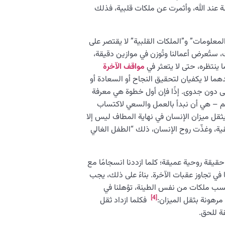
ة عند الله، وأثمرت عن ملكات قلبية، فذلك
المعلومات” و”الملكات القلبية” لا يقتصر على
، ستُعرض أعمالنا وتُوزن في موازين دقيقة،
ا ينتظره، حتى لا يتعثر في
مواقف الآخرة
ما لا يكفيان لتحقيق النجاح أو السعادة أو
ى دون جدوى. إذًا فإن أول خطوة هي معرفة
أهم – هي أن نبدأ بالعمل والسعي لاكتساب
يثقل ميزان الإنسان في نهاية المطاف ليس إلا
ة، وغذّت روح الإنسان، ذلك “الطفل الغالي
قيقة روحية عميقة؛ كلما ازددنا انسجامًا مع
في تجاوز عقبات الآخرة. بناءً على ذلك، يجب
تسب ملكات من نفس الطينة، تؤهلنا في
[4]
 مرهونة بثقل الميزان:
فكلما ازداد ثقل
قة للحق.